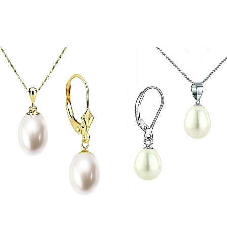
 cu marcă înregistrată în 27 de țări. Toate produsele sunt real
e însoțită de un certificat de garanție și autenticitate care ates
iat
când vrei să te simți puternică, subtilă și sigură pe tine – tot
 aur si argint utilizate in realizarea bijuteriilor
 siguranta bijuteriilor, anumite componente esentiale sunt fabri
in aur si argint si zalele duble din aur si argint includ in structur
obal in productia de bijuterii fine, fiind utilizata de toti
te interne nu afecteaza aspectul, calitatea sau autenticitatea 
a rezistenta si siguranta bijuteriei in utilizarea zilnica.
l sunt metale moi, iar componentele care necesita o rezistent
 termen lung. Datorita compozitiei metalurgice specifice, anumi