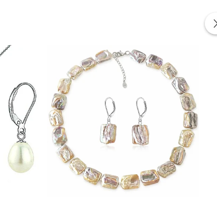
izate din perle naturale selectate manual, montate în
tă proveniența naturală a perlelor.
ul în același timp.
cate in conformitate cu standardele specifice industriei.
a lor elemente interne realizate din aliaje metalice comune.
 producatorii pentru a asigura functionalitatea si
bijuteriei. Aceste elemente nu sunt vizibile si nu
a mecanica ridicata trebuie realizate din materiale mai
te elemente auxiliare integrate in structura