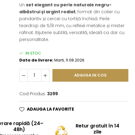
Un
set elegant cu perle naturale negru-
albăstrui și argint rodiat
, format din colier cu
pandantiv și cercei cu tortiță închisă. Perle
teardrop de 5/8 mm, cu reflexii metalice și mister
rafinat. Bijuterie subtilă, versatilă, ideală ca dar cu
personalitate.
IN STOC
Data de livrare:
Marti, 11.08.2026
ADAUGA IN COS
Cod Produs:
3299
ADAUGA LA FAVORITE
vrare rapidă (24–
Retur gratuit în 14
48h)
zile