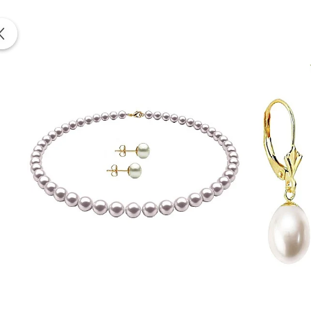
Include:
certificat de garanție și autenticitate
KASKADDA®
este un brand european de bijuterii premium,
metale prețioase certificate. Fiecare bijuterie cu perle est
Poartă acest
set cu perle negru-albăstrui și argint rod
Informatii despre structura interna a componentelor din
Pentru a asigura functionalitatea optima, durabilitatea si
Astfel, inchizatorile din aur si argint, tortitele cerceilor d
Aceasta metoda de fabricatie reprezinta un standard gl
durabilitatea produselor.
Prezenta acestor mici componen
influenteaza estetica, ci sunt indispensabile pentru a garant
Aceasta practica este necesara deoarece aurul si argintu
dure pentru a asigura durabilitatea si functionalitatea pe