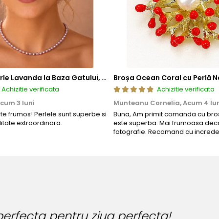
Colier cu Perle Lavanda la Baza Gatului, de 4-5 mm, Perle Rare, Calitate AAA+, Aur 14K | KASKADDA®
Broșa Ocean Coral cu Perlă N
Achizitie verificata
Achizitie verificata
cum 3 luni
Munteanu Cornelia,
Acum 4 lu
rte frumos! Perlele sunt superbe si
Buna, Am primit comanda cu bros
litate extraordinara.
este superba. Mai frumoasa deca
fotografie. Recomand cu increde
 perfecta pentru ziua perfecta!