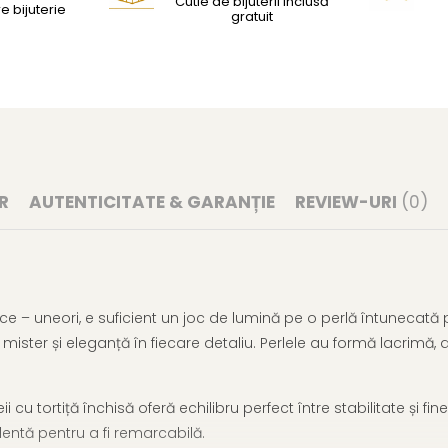
Cutie de bijuterii inclusă
e bijuterie
gratuit
R
AUTENTICITATE & GARANȚIE
REVIEW-URI
(0)
e – uneori, e suficient un joc de lumină pe o perlă întunecată 
ister și eleganță în fiecare detaliu. Perlele au formă lacrimă,
cu tortiță închisă oferă echilibru perfect între stabilitate și fineț
dentă pentru a fi remarcabilă.