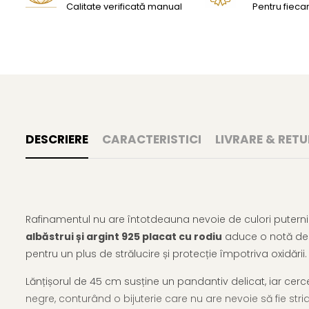
Calitate verificată manual
Pentru fiecar
DESCRIERE
CARACTERISTICI
LIVRARE & RETU
Rafinamentul nu are întotdeauna nevoie de culori puternic
albăstrui și argint 925 placat cu rodiu
aduce o notă de m
pentru un plus de strălucire și protecție împotriva oxidării.
Lănțișorul de 45 cm susține un pandantiv delicat, iar cerceii 
negre, conturând o bijuterie care nu are nevoie să fie stri