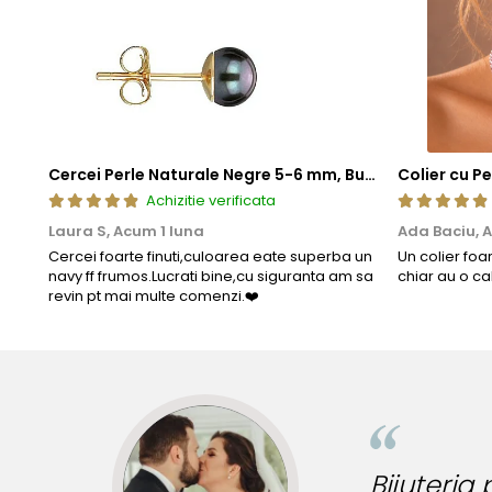
Cercei Perle Naturale Negre 5-6 mm, Buton AAA, Aur 14K (aur 585), Tip Șurub | KASKADDA®
Achizitie verificata
Laura S,
Acum 1 luna
Ada Baciu,
A
Cercei foarte finuti,culoarea eate superba un
Un colier foa
navy ff frumos.Lucrati bine,cu siguranta am sa
chiar au o ca
revin pt mai multe comenzi.❤️
Bijuteria