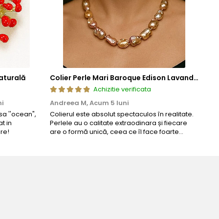
aturală
Colier Perle Mari Baroque Edison Lavandă, Calitatea AAA, Aur 14K | KASKADDA®
Achizitie verificata
ni
Andreea M,
Acum 5 luni
Mar
a ''ocean",
Colierul este absolut spectaculos în realitate.
Un c
t in
Perlele au o calitate extraodinara și fiecare
coma
re!
are o formă unică, ceea ce îl face foarte
comp
special. Nu seamănă cu nimic din ce am văzut
până acum. L-am purtat la un eveniment și am
primit multe ...