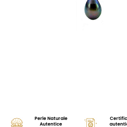
Seturi Perle cu Argint
Brățări cu Perle
Pandantive cu Perle
Brose cu Perle
Perle Naturale
Certifi
Autentice
autenti