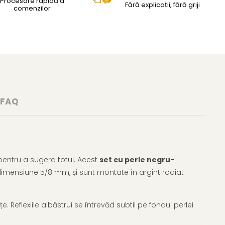
Procesare rapidă a
Fără explicații, fără griji
comenzilor
FAQ
pentru a sugera totul. Acest
set cu perle negru-
 dimensiune 5/8 mm, și sunt montate în argint rodiat
e. Reflexiile albăstrui se întrevăd subtil pe fondul perlei