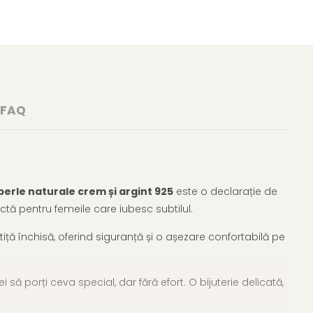
FAQ
perle naturale crem și argint 925
este o declarație de
ctă pentru femeile care iubesc subtilul.
iță închisă, oferind siguranță și o așezare confortabilă pe
 să porți ceva special, dar fără efort. O bijuterie delicată,