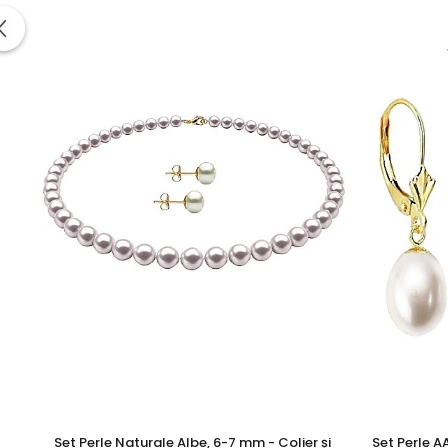
KASKADDA®
este un brand european de bijuterii premium,
metale prețioase certificate. Fiecare bijuterie cu perle est
Poartă acest
set cu perle crem și argint 925
ori de câte 
Informatii despre structura interna a componentelor din
Pentru a asigura functionalitatea optima, durabilitatea si
Astfel, inchizatorile din aur si argint, tortitele cerceilor d
Aceasta metoda de fabricatie reprezinta un standard gl
durabilitatea produselor.
Prezenta acestor mici componen
influenteaza estetica, ci sunt indispensabile pentru a garant
Aceasta practica este necesara deoarece aurul si argintu
dure pentru a asigura durabilitatea si functionalitatea pe
componentelor din aur si argint pot manifesta proprietat
exclusiv la aceste componente functionale si nu influentea
Set Perle Naturale Albe, 6-7 mm - Colier și
Set Perle A