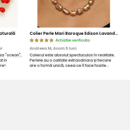
aturală
Colier Perle Mari Baroque Edison Lavandă, Calitatea AAA, Aur 14K | KASKADDA®
Achizitie verificata
ni
Andreea M,
Acum 5 luni
Mar
a ''ocean",
Colierul este absolut spectaculos în realitate.
Un c
t in
Perlele au o calitate extraodinara și fiecare
coma
re!
are o formă unică, ceea ce îl face foarte
comp
special. Nu seamănă cu nimic din ce am văzut
până acum. L-am purtat la un eveniment și am
primit multe ...
Bijuteria perfecta pen
Bianca Manea-Mocan