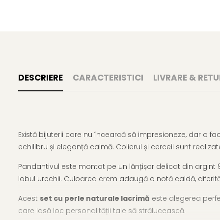
DESCRIERE
CARACTERISTICI
LIVRARE & RETU
Există bijuterii care nu încearcă să impresioneze, dar o fa
echilibru și eleganță calmă. Colierul și cerceii sunt reali
Pandantivul este montat pe un lănțișor delicat din argint 9
lobul urechii. Culoarea crem adaugă o notă caldă, diferită 
Acest
set cu perle naturale lacrimă
este alegerea perfect
care lasă loc personalității tale să strălucească.