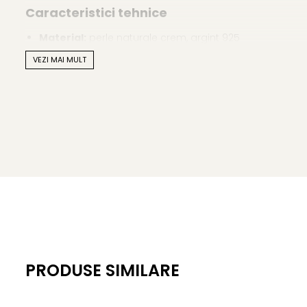
Caracteristici tehnice
Material:
perle naturale crem, argint 925
VEZI MAI MULT
Dimensiune perle:
5/8 mm
Forma perlelor:
lacrimă (teardrop)
Culoare:
crem cald, natural
Tipul perlelor:
perle de apă dulce
Montură pandantiv:
argint 925
Lănțișor:
argint 925, lungime aproximativ 45 cm
Tortițe cercei:
argint 925, închise
Greutate totală:
aprox. 4,00 g
PRODUSE SIMILARE
Include:
certificat de garanție și autenticitate