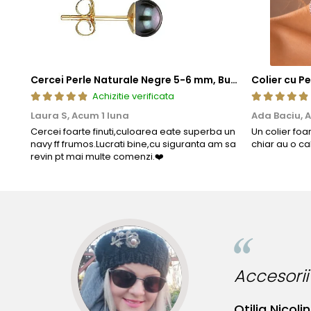
Cercei Perle Naturale Negre 5-6 mm, Buton AAA, Aur 14K (aur 585), Tip Șurub | KASKADDA®
Achizitie verificata
Laura S,
Acum 1 luna
Ada Baciu,
A
Cercei foarte finuti,culoarea eate superba un
Un colier foa
navy ff frumos.Lucrati bine,cu siguranta am sa
chiar au o ca
revin pt mai multe comenzi.❤️
ibile pentru tinute originale!