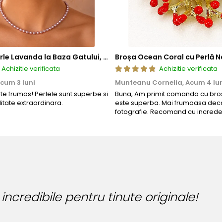
Colier cu Perle Lavanda la Baza Gatului, de 4-5 mm, Perle Rare, Calitate AAA+, Aur 14K | KASKADDA®
Broșa Ocean Coral cu Perlă N
Achizitie verificata
Achizitie verificata
cum 3 luni
Munteanu Cornelia,
Acum 4 lu
rte frumos! Perlele sunt superbe si
Buna, Am primit comanda cu bros
litate extraordinara.
este superba. Mai frumoasa deca
fotografie. Recomand cu increde