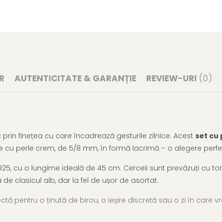
R
AUTENTICITATE & GARANȚIE
REVIEW-URI
(0)
c prin finețea cu care încadrează gesturile zilnice. Acest
set cu 
zate cu perle crem, de 5/8 mm, în formă lacrimă – o alegere perfe
25, cu o lungime ideală de 45 cm. Cerceii sunt prevăzuți cu tort
de clasicul alb, dar la fel de ușor de asortat.
ă pentru o ținută de birou, o ieșire discretă sau o zi în care vrei