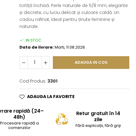
tortiță închisă. Perle naturale de 5/8 mm, elegante
și discrete, cu luciu delicat și culoare caldă. Un
cadou rafinat, ideal pentru ținute feminine și
naturale.
IN STOC
Data de livrare:
Marti, 11.08.2026
ADAUGA IN COS
Cod Produs:
3301
ADAUGA LA FAVORITE
vrare rapidă (24–
Retur gratuit în 14
48h)
zile
Procesare rapidă a
Fără explicații, fără griji
comenzilor