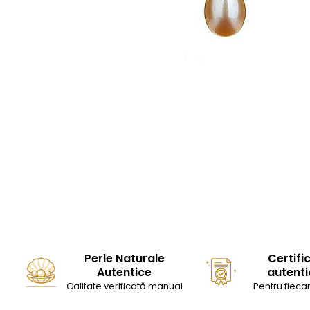
Seturi Perle cu Argint
Brățări cu Perle
Pandantive cu Perle
Brose cu Perle
Perle Naturale
Certifi
Autentice
autenti
Calitate verificată manual
Pentru fiecar