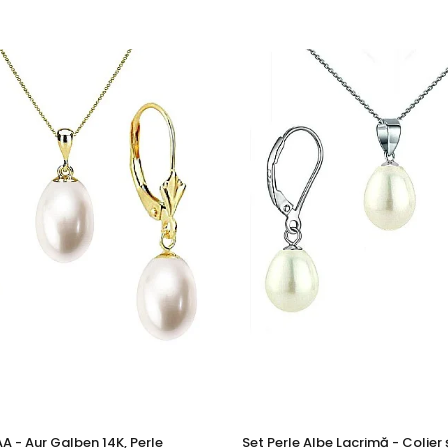
 cu marcă înregistrată în 27 de țări. Toate produsele sunt real
e însoțită de un certificat de garanție și autenticitate care ates
ori vrei să adaugi un accent discret, dar memorabil, unei apariț
 aur si argint utilizate in realizarea bijuteriilor
 siguranta bijuteriilor, anumite componente esentiale sunt fabri
in aur si argint si zalele duble din aur si argint includ in structur
obal in productia de bijuterii fine, fiind utilizata de toti
te interne nu afecteaza aspectul, calitatea sau autenticitatea 
a rezistenta si siguranta bijuteriei in utilizarea zilnica.
l sunt metale moi, iar componentele care necesita o rezistent
 termen lung. Datorita compozitiei metalurgice specifice, anumi
i feromagnetice, permitandu-le sa interactioneze cu un camp m
za autenticitatea, puritatea sau compozitia bijuteriei, care re
AA - Aur Galben 14K, Perle
Set Perle Albe Lacrimă - Colier ș