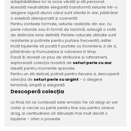
adaptabilitatea lor la orice vârstă și stil personal.
Această neutralitate elegantă transformă seturile într-o
alegere sigură atunci când sunt oferite în dar, păstrând
o estetică atemporală și coerentă.
Pentru contexte formale, seturile realizate din aur, cu
perle rotunde sau în formă de lacrimă, adaugă o notă
de distincție bine definită. Perlele naturale utilizate sunt
rezistente și potrivite pentru purtare frecventă, astfel
încât bijuteriile să poată fi purtate cu încredere, zi de zi,
păstrându-și frumusețea și valoarea în timp.
Dacă îți dorești un plus de strălucire și rafinament,
explorează colecția noastră de
seturi perle cu aur
,
ideală pentru momente speciale.
Pentru un stil delicat, potrivit pentru fiecare zi, descoperă
selecția de
seturi perle cu argint
– o alegere
feminină, simplă și elegantă.
Descoperă colecția
La final, tot ce contează este emoția. Fie că alegi un set
colier și cercei cu perle pentru tine sau pentru cineva
drag, ai certitudinea că dăruiești mai mult decât o
bijuterie – oferi o poveste.