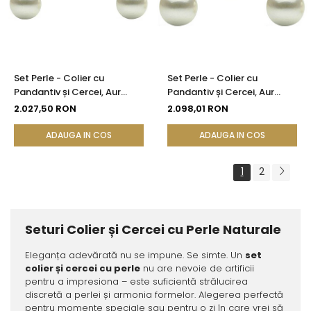
Set Perle - Colier cu
Set Perle - Colier cu
Pandantiv și Cercei, Aur
Pandantiv și Cercei, Aur
Galben 14K, Perle Albe
Galben 14K, Perle Albe
2.027,50 RON
2.098,01 RON
Premium 8 mm | KASKADDA®
Premium 10 mm |
KASKADDA®
ADAUGA IN COS
ADAUGA IN COS
1
2
Seturi Colier și Cercei cu Perle Naturale
Eleganța adevărată nu se impune. Se simte. Un
set
colier și cercei cu perle
nu are nevoie de artificii
pentru a impresiona – este suficientă strălucirea
discretă a perlei și armonia formelor. Alegerea perfectă
pentru momente speciale sau pentru o zi în care vrei să