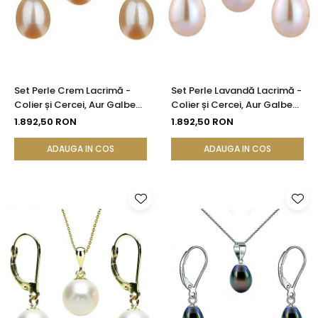
Set Perle Crem Lacrimă -
Set Perle Lavandă Lacrimă -
Colier și Cercei, Aur Galben
Colier și Cercei, Aur Galben
14K, Perle Naturale 5/8 mm |
14K, Perle Naturale 5/8 mm |
1.892,50 RON
1.892,50 RON
KASKADDA®
KASKADDA®
ADAUGA IN COS
ADAUGA IN COS