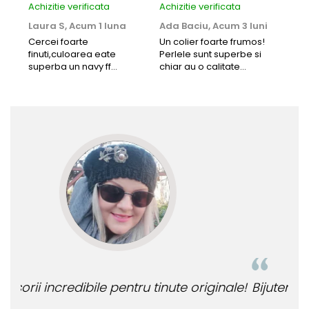
Achizitie verificata
Achizitie verificata
Achi
Laura S,
Acum 1 luna
Ada Baciu,
Acum 3 luni
Mun
Acu
Cercei foarte
Un colier foarte frumos!
finuti,culoarea eate
Perlele sunt superbe si
Bun
superba un navy ff
chiar au o calitate
cu b
frumos.Lucrati bine,cu
extraordinara.
sup
siguranta am sa revin pt
deca
mai multe comenzi.❤️
Rec
le!
Bijuteria perfecta pentru ziua perfecta!
O b
ata