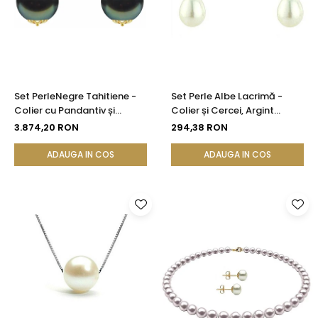
Seturi Perle cu Argint
Brățări cu Perle
Pandantive cu Perle
Brose cu Perle
Set PerleNegre Tahitiene -
Set Perle Albe Lacrimă -
Colier cu Pandantiv și
Colier și Cercei, Argint
Cercei, Aur Galben 14K, Perle
Rodiat 925, Perle Naturale
3.874,20 RON
294,38 RON
Naturale 8-9 mm, Calitate
5/8 mm | KASKADDA®
AAA | KASKADDA®
ADAUGA IN COS
ADAUGA IN COS