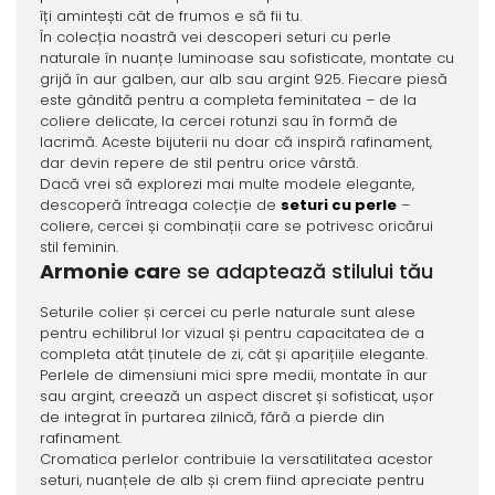
îți amintești cât de frumos e să fii tu.
În colecția noastră vei descoperi seturi cu perle
naturale în nuanțe luminoase sau sofisticate, montate cu
grijă în aur galben, aur alb sau argint 925. Fiecare piesă
este gândită pentru a completa feminitatea – de la
coliere delicate, la cercei rotunzi sau în formă de
lacrimă. Aceste bijuterii nu doar că inspiră rafinament,
dar devin repere de stil pentru orice vârstă.
Dacă vrei să explorezi mai multe modele elegante,
descoperă întreaga colecție de
seturi cu perle
–
coliere, cercei și combinații care se potrivesc oricărui
stil feminin.
Armonie car
e se adaptează stilului tău
Seturile colier și cercei cu perle naturale sunt alese
pentru echilibrul lor vizual și pentru capacitatea de a
completa atât ținutele de zi, cât și aparițiile elegante.
Perlele de dimensiuni mici spre medii, montate în aur
sau argint, creează un aspect discret și sofisticat, ușor
de integrat în purtarea zilnică, fără a pierde din
rafinament.
Cromatica perlelor contribuie la versatilitatea acestor
seturi, nuanțele de alb și crem fiind apreciate pentru