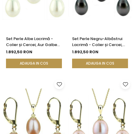
Set Perle Albe Lacrimă -
Set Perle Negru-Albăstrui
Colier și Cercei, Aur Galben
Lacrimă - Colier și Cercei,
14K, Perle Naturale 5/8 mm |
Aur Galben 14K, Perle
1.892,50 RON
1.892,50 RON
KASKADDA®
Naturale 5/8 mm |
KASKADDA®
ADAUGA IN COS
ADAUGA IN COS