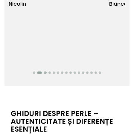
Bianca Manea-Mocan
oca
Nic
GHIDURI DESPRE PERLE –
AUTENTICITATE ȘI DIFERENȚE
ESENȚIALE