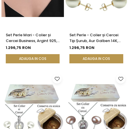
Set Perle Mari - Colier și
Set Perle - Colier și Cercei
Cercei Business, Argint 925,
Tip Șurub, Aur Galben 14K,
Perle Albe Premium 8,5-9,5
Perle Albe Premium 8 mm |
1.296,75 RON
1.296,75 RON
mm | KASKADDA®
KASKADDA®
ADAUGA IN COS
ADAUGA IN COS