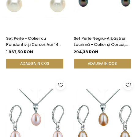
Set Perle - Colier cu
Set Perle Negru-Albăstrui
Pandantiv și Cercei, Aur 14K,
Lacrimă - Colier și Cercei,
Perle Naturale Albe 8 mm |
Argint Rodiat 925, Perle
1.967,50 RON
294,38 RON
KASKADDA®
Naturale 5/8 mm |
KASKADDA®
ADAUGA IN COS
ADAUGA IN COS