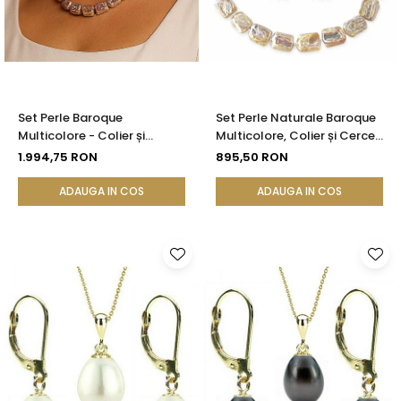
Set Perle Baroque
Set Perle Naturale Baroque
Multicolore - Colier și
Multicolore, Colier și Cercei ,
Cercei, Aur Galben 14K |
Argint 925 | KASKADDA®
1.994,75 RON
895,50 RON
KASKADDA®
ADAUGA IN COS
ADAUGA IN COS