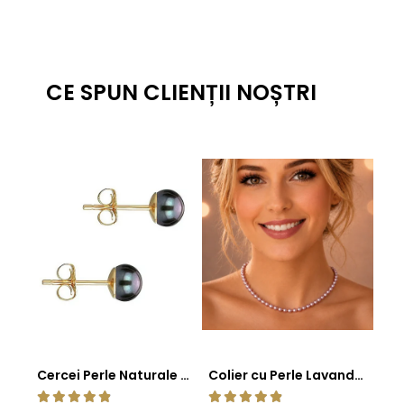
CE SPUN CLIENȚII NOȘTRI
Cercei Perle Naturale Negre 5-6 mm, Buton AAA, Aur 14K (aur 585), Tip Șurub | KASKADDA®
Colier cu Perle Lavanda la Baza Gatului, de 4-5 mm, Perle Rare, Calitate AAA+, Aur 14K | KASKADDA®