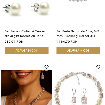
Set Perle - Colier și Cercei
Set Perle Naturale Albe, 6-7
din Argint Rodiat cu Perle
mm - Colier și Cercei, Aur
Albe Premium 10 mm |
Galben 14K | KASKADDA®
287,04 RON
1.464,70 RON
KASKADDA®
ADAUGA IN COS
ADAUGA IN COS