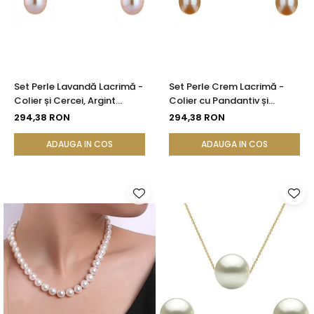
Set Perle Lavandă Lacrimă -
Set Perle Crem Lacrimă -
Colier și Cercei, Argint
Colier cu Pandantiv și
Rodiat 925, Perle Naturale
Cercei, Argint 925, Perle
294,38 RON
294,38 RON
5/8 mm | KASKADDA®
Naturale 5/8 mm |
KASKADDA®
ADAUGA IN COS
ADAUGA IN COS