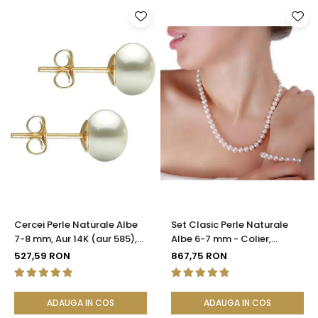
Cercei Perle Naturale Albe
Set Clasic Perle Naturale
7-8 mm, Aur 14K (aur 585),
Albe 6-7 mm - Colier,
Calitatea AAA | KASKADDA®
Brățară și Cercei, Argint 925
527,59 RON
867,75 RON
| KASKADDA®
ADAUGA IN COS
ADAUGA IN COS