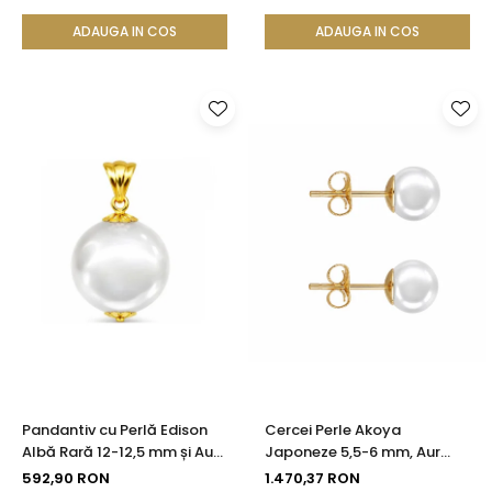
KASKADDA®
KASKADDA®
ADAUGA IN COS
ADAUGA IN COS
Pandantiv cu Perlă Edison
Cercei Perle Akoya
Albă Rară 12-12,5 mm și Aur
Japoneze 5,5-6 mm, Aur
Galben 14K (aur 585) |
Galben 14K, Tip Șurub -
592,90 RON
1.470,37 RON