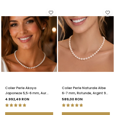
Colier Perle Akoya
Colier Perle Naturale Albe
Japoneze 5,5-6 mm, Aur
6-7 mm, Rotunde, Argint 925
Galben 14K cu Închizătoare
| KASKADDA®
4.992,49 RON
589,00 RON
Filigranată | KASKADDA®