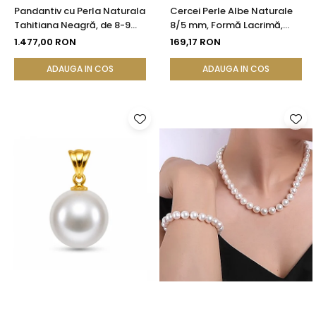
Pandantiv cu Perla Naturala
Cercei Perle Albe Naturale
Tahitiana Neagră, de 8-9
8/5 mm, Formă Lacrimă,
mm si Aur de 14k
Tortiță Închisă, Argint 925 |
1.477,00 RON
169,17 RON
KASKADDA®
ADAUGA IN COS
ADAUGA IN COS