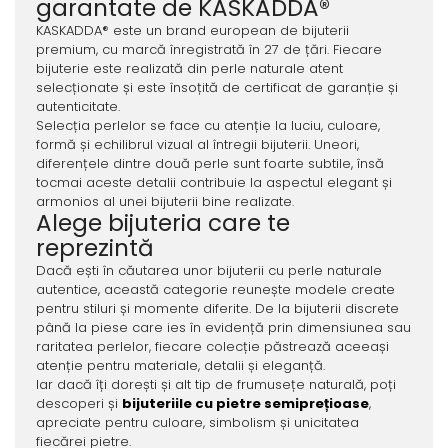
garantate de KASKADDA®
KASKADDA® este un brand european de bijuterii
premium, cu marcă înregistrată în 27 de țări. Fiecare
bijuterie este realizată din perle naturale atent
selecționate și este însoțită de certificat de garanție și
autenticitate.
Selecția perlelor se face cu atenție la luciu, culoare,
formă și echilibrul vizual al întregii bijuterii. Uneori,
diferențele dintre două perle sunt foarte subtile, însă
tocmai aceste detalii contribuie la aspectul elegant și
armonios al unei bijuterii bine realizate.
Alege bijuteria care te
reprezintă
Dacă ești în căutarea unor bijuterii cu perle naturale
autentice, această categorie reunește modele create
pentru stiluri și momente diferite. De la bijuterii discrete
până la piese care ies în evidență prin dimensiunea sau
raritatea perlelor, fiecare colecție păstrează aceeași
atenție pentru materiale, detalii și eleganță.
Iar dacă îți dorești și alt tip de frumusețe naturală, poți
descoperi și
bijuteriile cu pietre semiprețioase
,
apreciate pentru culoare, simbolism și unicitatea
fiecărei pietre.