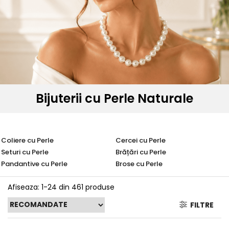
Seturi Perle cu Argint
Brățări cu Perle
Pandantive cu Perle
Brose cu Perle
Bijuterii cu Perle Naturale
Coliere cu Perle
Cercei cu Perle
Seturi cu Perle
Brățări cu Perle
Pandantive cu Perle
Brose cu Perle
Afiseaza:
1-
24
din
461
produse
FILTRE