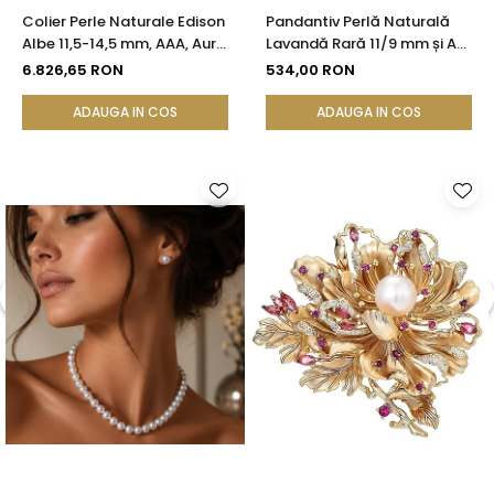
Colier Perle Naturale Edison
Pandantiv Perlă Naturală
Albe 11,5-14,5 mm, AAA, Aur
Lavandă Rară 11/9 mm și Aur
Galben 14K | KASKADDA®
Galben 14K (aur 585) |
6.826,65 RON
534,00 RON
KASKADDA®
ADAUGA IN COS
ADAUGA IN COS