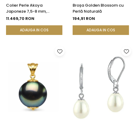
Colier Perle Akoya
Broșa Golden Blossom cu
Japoneze 7,5-8 mm,
Perlă Naturală
Calitate AAA, Închizătoare
11.469,70 RON
194,91 RON
Aur Galben 14K | KASKADDA®
ADAUGA IN COS
ADAUGA IN COS