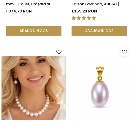
mm - Colier, Brățară și
Edison Lavanda, Aur 14K|
Cercei, Aur Galben 14K |
KASKADDA®
1.874,73 RON
1.359,23 RON
KASKADDA®
ADAUGA IN COS
ADAUGA IN COS