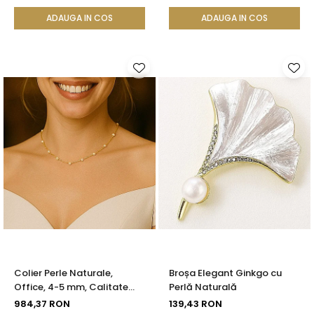
KASKADDA®
Calitate AAA+ | KASKADDA®
ADAUGA IN COS
ADAUGA IN COS
Colier Perle Naturale,
Broșa Elegant Ginkgo cu
Office, 4-5 mm, Calitate
Perlă Naturală
AAA, Aur 14K | KASKADDA®
984,37 RON
139,43 RON