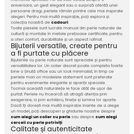
aniversare, un gest elegant sau o surpriză oferită unei
persoane dragi, perlele rămân printre cele mai inspirate
alegeri. Pentru mai multă inspirație, poți explora și
colecția noastră de
cadouri
.
Toate piesele sunt lucrate manual din perle naturale de
cultură și montate în metale prețioase certificate, pentru
a oferi confort, durabilitate și un aspect rafinat.
Bijuterii versatile, create pentru
a fi purtate cu plăcere
Bijuteriile cu perle naturale sunt apreciate și pentru
versatilitatea lor. Un colier discret poate completa foarte
bine o ținută office sau un look minimalist, în timp ce
perlele mari ori modelele statement sunt preferate
pentru evenimente elegante și apariții speciale.
Tocmai această naturalețe le face atât de ușor de
purtat. Perlele nu încearcă să atragă atenția prin
exagerare, ci prin echilibru, finețe și lumina lor aparte.
Dacă îți dorești mai multă inspirație înainte de a alege
un model, poți descoperi și ghidurile noastre despre
cum alegi un colier cu perle
sau despre
cum alegi
cerceii cu perle potriviți
.
Calitate și autenticitate