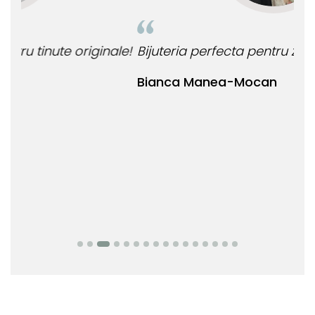
le!
Bijuteria perfecta pentru ziua perfecta!
O b
ata
Bianca Manea-Mocan
oca
Nic