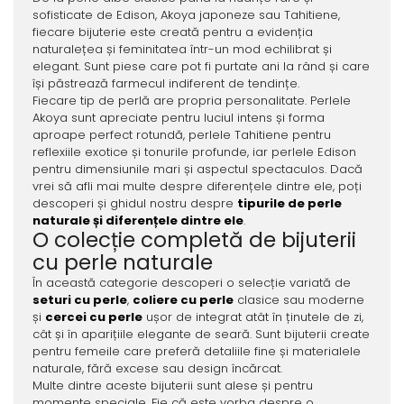
sofisticate de Edison, Akoya japoneze sau Tahitiene,
fiecare bijuterie este creată pentru a evidenția
naturalețea și feminitatea într-un mod echilibrat și
elegant. Sunt piese care pot fi purtate ani la rând și care
își păstrează farmecul indiferent de tendințe.
Fiecare tip de perlă are propria personalitate. Perlele
Akoya sunt apreciate pentru luciul intens și forma
aproape perfect rotundă, perlele Tahitiene pentru
reflexiile exotice și tonurile profunde, iar perlele Edison
pentru dimensiunile mari și aspectul spectaculos. Dacă
vrei să afli mai multe despre diferențele dintre ele, poți
descoperi și ghidul nostru despre
tipurile de perle
naturale și diferențele dintre ele
.
O colecție completă de bijuterii
cu perle naturale
În această categorie descoperi o selecție variată de
seturi cu perle
,
coliere cu perle
clasice sau moderne
și
cercei cu perle
ușor de integrat atât în ținutele de zi,
cât și în aparițiile elegante de seară. Sunt bijuterii create
pentru femeile care preferă detaliile fine și materialele
naturale, fără excese sau design încărcat.
Multe dintre aceste bijuterii sunt alese și pentru
momente speciale. Fie că este vorba despre o