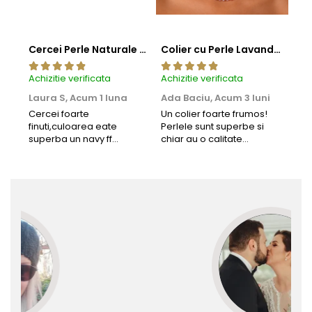
Cercei Perle Naturale Negre 5-6 mm, Buton AAA, Aur 14K (aur 585), Tip Șurub | KASKADDA®
Colier cu Perle Lavanda la Baza Gatului, de 4-5 mm, Perle Rare, Calitate AAA+, Aur 14K | KASKADDA®
Achizitie verificata
Achizitie verificata
Achi
Laura S,
Acum 1 luna
Ada Baciu,
Acum 3 luni
Mun
Acu
Cercei foarte
Un colier foarte frumos!
finuti,culoarea eate
Perlele sunt superbe si
Bun
superba un navy ff
chiar au o calitate
cu b
frumos.Lucrati bine,cu
extraordinara.
sup
siguranta am sa revin pt
deca
mai multe comenzi.❤️
Rec