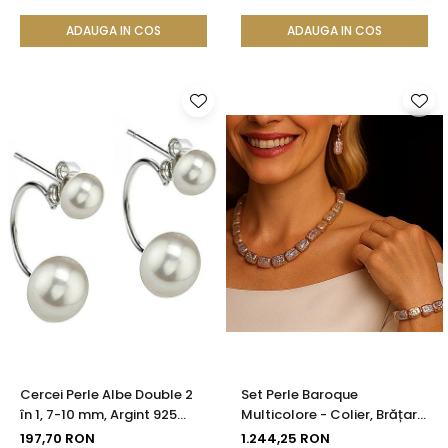
ADAUGA IN COS
ADAUGA IN COS
Cercei Perle Albe Double 2
Set Perle Baroque
în 1, 7-10 mm, Argint 925
Multicolore - Colier, Brățară
Placat cu Platină |
și Cercei, Argint 925 |
197,70 RON
1.244,25 RON