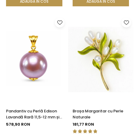
ADAUGA IN COS
ADAUGA IN COS
Pandantiv cu Perlă Edison
Broșa Margaritar cu Perle
Lavandă Rară 11,5-12 mm și
Naturale
Aur 14K (aur 585) |
578,90 RON
181,77 RON
KASKADDA®