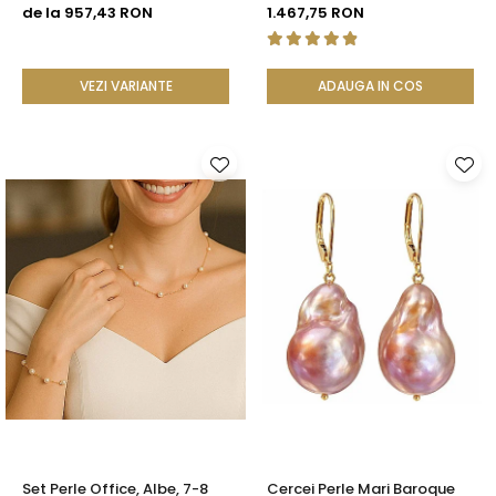
Rare, Calitate AAA+, Aur 14K
cm, Închizătoare Argint 925
de la 957,43 RON
1.467,75 RON
| KASKADDA®
| KASKADDA®
VEZI VARIANTE
ADAUGA IN COS
Set Perle Office, Albe, 7-8
Cercei Perle Mari Baroque