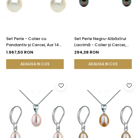
Set Perle - Colier cu
Set Perle Negru-Albăstrui
Pandantiv și Cercei, Aur 14K,
Lacrimă - Colier și Cercei,
Perle Naturale Albe 8 mm |
Argint Rodiat 925, Perle
1.967,50 RON
294,38 RON
KASKADDA®
Naturale 5/8 mm |
KASKADDA®
ADAUGA IN COS
ADAUGA IN COS