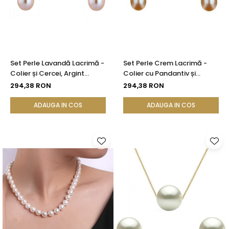
Set Perle Lavandă Lacrimă -
Set Perle Crem Lacrimă -
Colier și Cercei, Argint
Colier cu Pandantiv și
Rodiat 925, Perle Naturale
Cercei, Argint 925, Perle
294,38 RON
294,38 RON
5/8 mm | KASKADDA®
Naturale 5/8 mm |
KASKADDA®
ADAUGA IN COS
ADAUGA IN COS