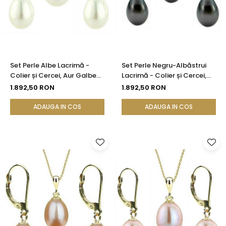
Set Perle Albe Lacrimă -
Set Perle Negru-Albăstrui
Colier și Cercei, Aur Galben
Lacrimă - Colier și Cercei,
14K, Perle Naturale 5/8 mm |
Aur Galben 14K, Perle
1.892,50 RON
1.892,50 RON
KASKADDA®
Naturale 5/8 mm |
KASKADDA®
ADAUGA IN COS
ADAUGA IN COS