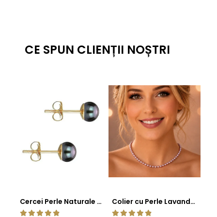
CE SPUN CLIENȚII NOȘTRI
Cercei Perle Naturale Negre 5-6 mm, Buton AAA, Aur 14K (aur 585), Tip Șurub | KASKADDA®
Colier cu Perle Lavanda la Baza Gatului, de 4-5 mm, Perle Rare, Calitate AAA+, Aur 14K | KASKADDA®