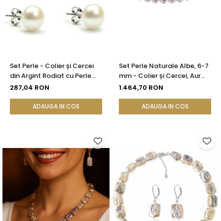
Set Perle - Colier și Cercei
Set Perle Naturale Albe, 6-7
din Argint Rodiat cu Perle
mm - Colier și Cercei, Aur
Albe Premium 10 mm |
Galben 14K | KASKADDA®
287,04 RON
1.464,70 RON
KASKADDA®
ADAUGA IN COS
ADAUGA IN COS