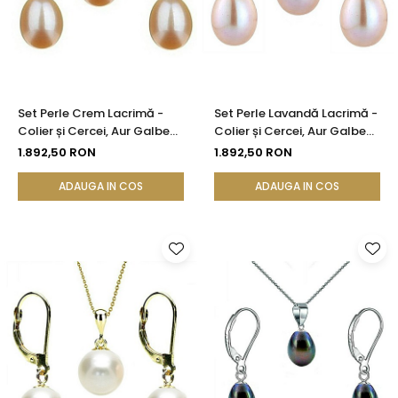
Set Perle Crem Lacrimă -
Set Perle Lavandă Lacrimă -
Colier și Cercei, Aur Galben
Colier și Cercei, Aur Galben
14K, Perle Naturale 5/8 mm |
14K, Perle Naturale 5/8 mm |
1.892,50 RON
1.892,50 RON
KASKADDA®
KASKADDA®
ADAUGA IN COS
ADAUGA IN COS