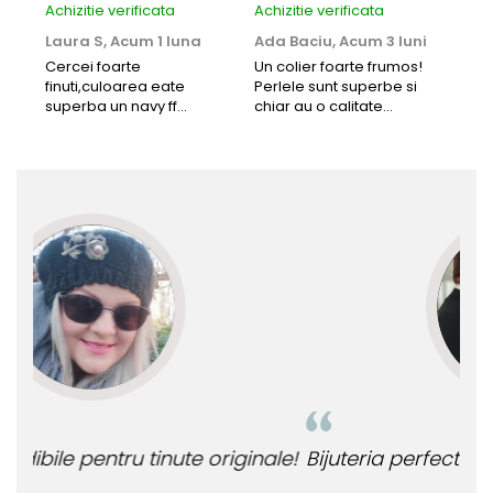
Achizitie verificata
Achizitie verificata
Achi
Laura S,
Acum 1 luna
Ada Baciu,
Acum 3 luni
Mun
Acu
Cercei foarte
Un colier foarte frumos!
finuti,culoarea eate
Perlele sunt superbe si
Bun
superba un navy ff
chiar au o calitate
cu b
frumos.Lucrati bine,cu
extraordinara.
sup
siguranta am sa revin pt
deca
mai multe comenzi.❤️
Rec
le!
Bijuteria perfecta pentru ziua perfecta!
O b
ata