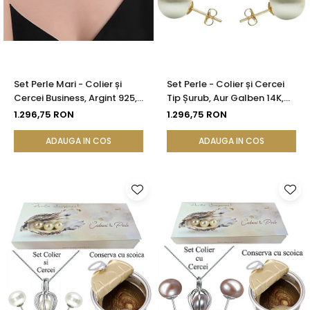
Set Perle Mari - Colier și
Set Perle - Colier și Cercei
Cercei Business, Argint 925,
Tip Șurub, Aur Galben 14K,
Perle Albe Premium 8,5-9,5
Perle Albe Premium 8 mm |
1.296,75 RON
1.296,75 RON
mm | KASKADDA®
KASKADDA®
ADAUGA IN COS
ADAUGA IN COS