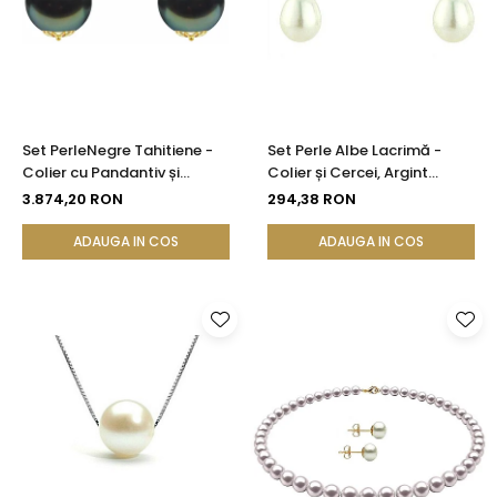
Seturi Perle cu Argint
Brățări cu Perle
Pandantive cu Perle
Brose cu Perle
Set PerleNegre Tahitiene -
Set Perle Albe Lacrimă -
Colier cu Pandantiv și
Colier și Cercei, Argint
Cercei, Aur Galben 14K, Perle
Rodiat 925, Perle Naturale
3.874,20 RON
294,38 RON
Naturale 8-9 mm, Calitate
5/8 mm | KASKADDA®
AAA | KASKADDA®
ADAUGA IN COS
ADAUGA IN COS