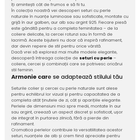
îți amintești cât de frumos e să fii tu.
În colecția noastră vei descoperi seturi cu perle
naturale în nuanțe luminoase sau sofisticate, montate cu
grijă în aur galben, aur alb sau argint 925. Fiecare piesă
este gândită pentru a completa feminitatea – de la
coliere delicate, la cercei rotunzi sau în formă de
lacrimă. Aceste bijuterii nu doar că inspiră rafinament,
dar devin repere de stil pentru orice vârstă.
Dacă vrei să explorezi mai multe modele elegante,
descoperă întreaga colecție de
seturi cu perle
–
coliere, cercei și combinații care se potrivesc oricărui
stil feminin.
Armonie car
e se adaptează stilului tău
Seturile colier și cercei cu perle naturale sunt alese
pentru echilibrul lor vizual și pentru capacitatea de a
completa atât ținutele de zi, cât și aparițiile elegante.
Perlele de dimensiuni mici spre medii, montate în aur
sau argint, creează un aspect discret și sofisticat, ușor
de integrat în purtarea zilnică, fără a pierde din
rafinament.
Cromatica perlelor contribuie la versatilitatea acestor
seturi, nuanțele de alb și crem fiind apreciate pentru