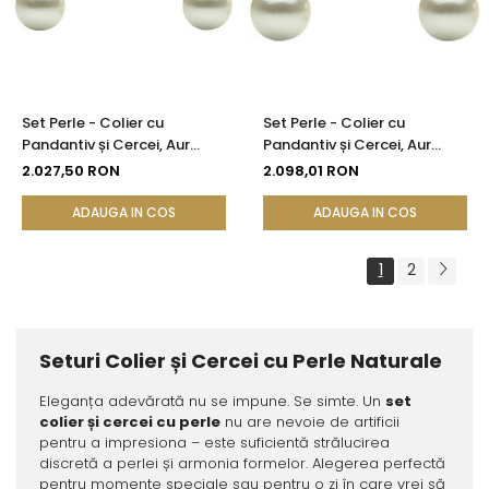
Set Perle - Colier cu
Set Perle - Colier cu
Pandantiv și Cercei, Aur
Pandantiv și Cercei, Aur
Galben 14K, Perle Albe
Galben 14K, Perle Albe
2.027,50 RON
2.098,01 RON
Premium 8 mm | KASKADDA®
Premium 10 mm |
KASKADDA®
ADAUGA IN COS
ADAUGA IN COS
1
2
Seturi Colier și Cercei cu Perle Naturale
Eleganța adevărată nu se impune. Se simte. Un
set
colier și cercei cu perle
nu are nevoie de artificii
pentru a impresiona – este suficientă strălucirea
discretă a perlei și armonia formelor. Alegerea perfectă
pentru momente speciale sau pentru o zi în care vrei să