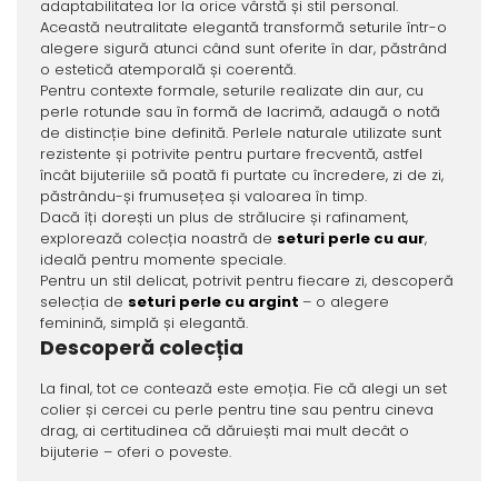
adaptabilitatea lor la orice vârstă și stil personal.
Această neutralitate elegantă transformă seturile într-o
alegere sigură atunci când sunt oferite în dar, păstrând
o estetică atemporală și coerentă.
Pentru contexte formale, seturile realizate din aur, cu
perle rotunde sau în formă de lacrimă, adaugă o notă
de distincție bine definită. Perlele naturale utilizate sunt
rezistente și potrivite pentru purtare frecventă, astfel
încât bijuteriile să poată fi purtate cu încredere, zi de zi,
păstrându-și frumusețea și valoarea în timp.
Dacă îți dorești un plus de strălucire și rafinament,
explorează colecția noastră de
seturi perle cu aur
,
ideală pentru momente speciale.
Pentru un stil delicat, potrivit pentru fiecare zi, descoperă
selecția de
seturi perle cu argint
– o alegere
feminină, simplă și elegantă.
Descoperă colecția
La final, tot ce contează este emoția. Fie că alegi un set
colier și cercei cu perle pentru tine sau pentru cineva
drag, ai certitudinea că dăruiești mai mult decât o
bijuterie – oferi o poveste.