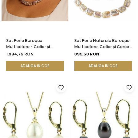
Set Perle Baroque
Set Perle Naturale Baroque
Multicolore - Colier și
Multicolore, Colier și Cercei ,
Cercei, Aur Galben 14K |
Argint 925 | KASKADDA®
1.994,75 RON
895,50 RON
KASKADDA®
ADAUGA IN COS
ADAUGA IN COS