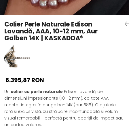
Seturi Perle cu Argint
Brățări cu Perle
Pandantive cu Perle
Colier Perle Naturale Edison
Brose cu Perle
Lavandă, AAA, 10-12 mm, Aur
Galben 14K | KASKADDA®
6.395,87 RON
Un
colier cu perle naturale
Edison lavandă, de
dimensiuni impresionante (10–12 mm), calitate AAA,
montat integral în aur galben 14K (aur 585). O bijuterie
rară și exclusivistă, cu strălucire inconfundabilă și volum
vizual remarcabil – perfectă pentru apariții de impact sau
un cadou valoros.