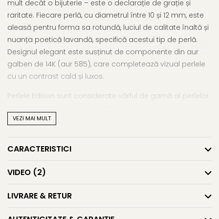
mult decât o bijuterie – este o declarație de grație și
raritate. Fiecare perlă, cu diametrul între 10 și 12 mm, este
aleasă pentru forma sa rotundă, luciul de calitate înaltă și
nuanța poetică lavandă, specifică acestui tip de perlă.
Designul elegant este susținut de componente din aur
galben de 14K (aur 585), care completează vizual perlele
cu un contrast cald și luxos.
Perlele Edison sunt considerate vârful de gamă al perlelor
de apă dulce, combinând
dimensiunea generoasă
cu
VEZI MAI MULT
un luciu specific perlelor de apă sărată. Valoarea unei
perle este întotdeauna dată de calitatea sa, iar acest
colier reunește doar exemplare premium, în selecție AAA.
CARACTERISTICI
Montura cu fir de mătase înnodate manual oferă ritm și
flexibilitate perfectă, lăsând perlele să respire vizual și să se
VIDEO
(2)
așeze natural în jurul gâtului.
LIVRARE & RETUR
Este un
colier cu perle naturale
dedicat femeii care își
cunoaște valoarea și alege bijuterii autentice, cu volum