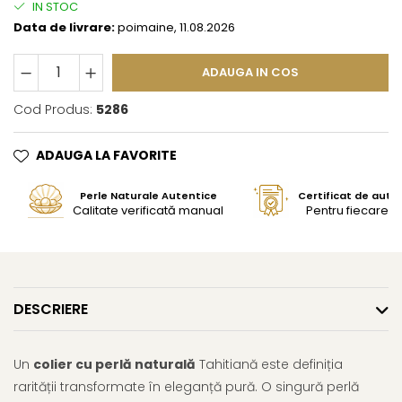
IN STOC
Data de livrare:
poimaine, 11.08.2026
ADAUGA IN COS
Cod Produs:
5286
ADAUGA LA FAVORITE
Perle Naturale Autentice
Certificat de aute
Calitate verificată manual
Pentru fiecare bi
DESCRIERE
Un
colier cu perlă naturală
Tahitiană este definiția
rarității transformate în eleganță pură. O singură perlă