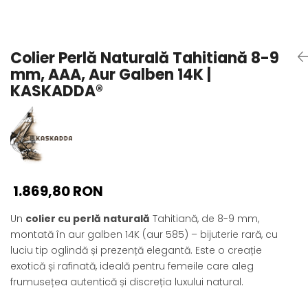
Seturi Perle cu Argint
Brățări cu Perle
Pandantive cu Perle
Colier Perlă Naturală Tahitiană 8-9
Brose cu Perle
mm, AAA, Aur Galben 14K |
KASKADDA®
1.869,80 RON
Un
colier cu perlă naturală
Tahitiană, de 8-9 mm,
montată în aur galben 14K (aur 585) – bijuterie rară, cu
luciu tip oglindă și prezență elegantă. Este o creație
exotică și rafinată, ideală pentru femeile care aleg
frumusețea autentică și discreția luxului natural.