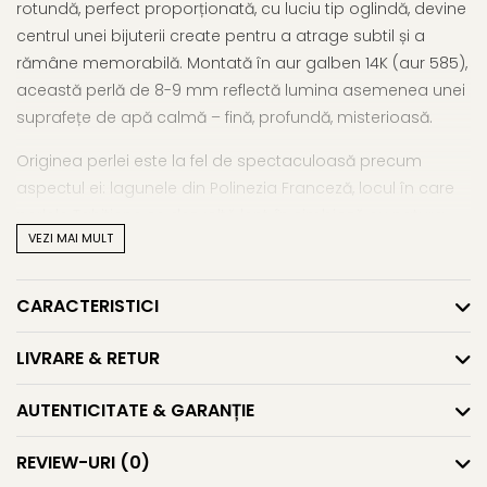
rotundă, perfect proporționată, cu luciu tip oglindă, devine
centrul unei bijuterii create pentru a atrage subtil și a
rămâne memorabilă. Montată în aur galben 14K (aur 585),
această perlă de 8-9 mm reflectă lumina asemenea unei
suprafețe de apă calmă – fină, profundă, misterioasă.
Originea perlei este la fel de spectaculoasă precum
aspectul ei: lagunele din Polinezia Franceză, locul în care
perlele Tahitiene se dezvoltă lent, în simbioză cu natura.
VEZI MAI MULT
Fiecare perlă este verificată individual de Ministerul Perlelor
din Tahiti – o autoritate unică în lume – care validează
grosimea nacrului și calitatea luciului.
CARACTERISTICI
Delicat și totuși impunător prin prezență, lanțul din aur
LIVRARE & RETUR
galben de 45 cm oferă o susținere fină pentru perlă, fără
a-i diminua strălucirea. Este genul de
colier cu perlă
AUTENTICITATE & GARANȚIE
naturală
care poate fi purtat la o recepție de gală, dar și
în intimitatea unui moment în care vrei să îți reamintești
REVIEW-URI
(0)
cine ești: o femeie elegantă, autentică, discretă și sigură