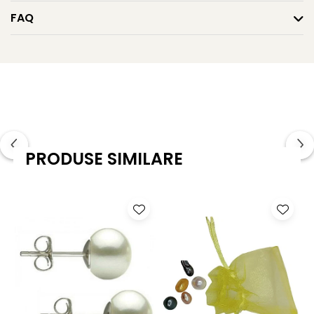
pe sine.
FAQ
Pentru un look armonios și rafinat,
explorează
subcategoria coliere cu perle și aur
, sau
vezi
întreaga gamă de coliere cu perle
, realizate din
perle naturale.
Caracteristici tehnice:
Tipul perlei: Perlă naturală Tahitiană (apă sărată)
PRODUSE SIMILARE
Calitate perlă: AAA
Mărime perlă: 8-9 mm
Formă perlă: Rotundă
Lustrul perlei: Tip oglindă, de calitate înaltă
Material montură: Aur galben 14K (aur 585)
Metal capace: Aur galben 14K