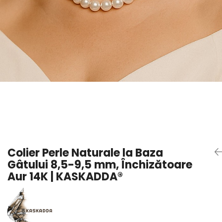
Seturi Perle cu Argint
Brățări cu Perle
Pandantive cu Perle
Brose cu Perle
Colier Perle Naturale la Baza
Gâtului 8,5-9,5 mm, Închizătoare
Aur 14K | KASKADDA®