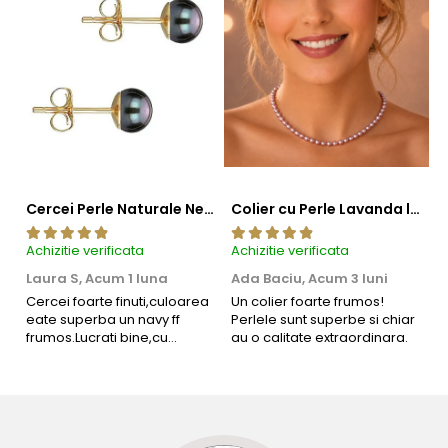
Cercei Perle Naturale Negre 5-6 mm, Buton AAA, Aur 14K (aur 585), Tip Șurub | KASKADDA®
Colier cu Perle Lavanda la Baza Gatului, de 4-5 mm, Perle Rare, Calitate AAA+, Aur 14K | KASKADDA®
Achizitie verificata
Achizitie verificata
Ac
Laura S,
Acum 1 luna
Ada Baciu,
Acum 3 luni
M
4
Cercei foarte finuti,culoarea
Un colier foarte frumos!
eate superba un navy ff
Perlele sunt superbe si chiar
B
frumos.Lucrati bine,cu
au o calitate extraordinara.
b
siguranta am sa revin pt mai
s
multe comenzi.❤️
d
R