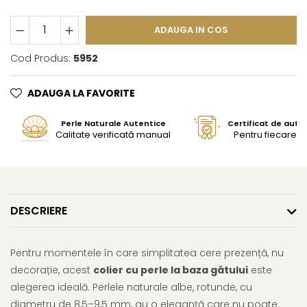
ADAUGA IN COS
Cod Produs:
5952
ADAUGA LA FAVORITE
Perle Naturale Autentice
Certificat de aute
Calitate verificată manual
Pentru fiecare bi
DESCRIERE
Pentru momentele în care simplitatea cere prezență, nu
decorație, acest
colier cu perle la baza gâtului
este
alegerea ideală. Perlele naturale albe, rotunde, cu
diametru de 8,5–9,5 mm, au o eleganță care nu poate