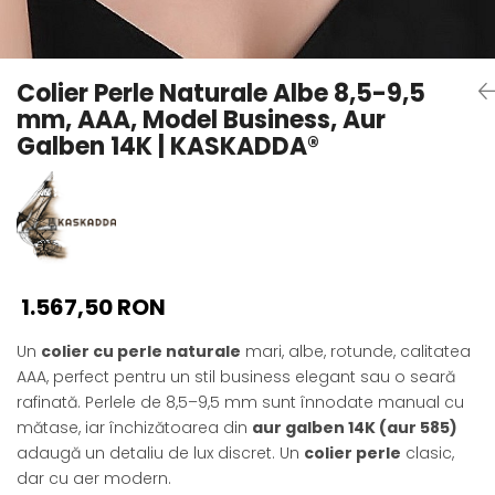
Seturi Perle cu Argint
Brățări cu Perle
Pandantive cu Perle
Colier Perle Naturale Albe 8,5-9,5
Brose cu Perle
mm, AAA, Model Business, Aur
Galben 14K | KASKADDA®
1.567,50 RON
Un
colier cu perle naturale
mari, albe, rotunde, calitatea
AAA, perfect pentru un stil business elegant sau o seară
rafinată. Perlele de 8,5–9,5 mm sunt înnodate manual cu
mătase, iar închizătoarea din
aur galben 14K (aur 585)
adaugă un detaliu de lux discret. Un
colier perle
clasic,
dar cu aer modern.