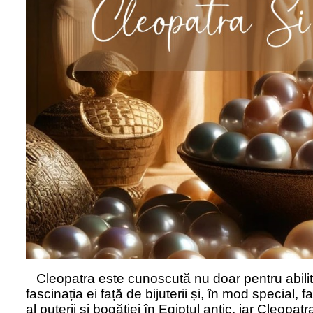
Cleopatra este cunoscută nu doar pentru abilități
fascinația ei față de bijuterii și, în mod special, 
al puterii și bogăției în Egiptul antic, iar Cleopat