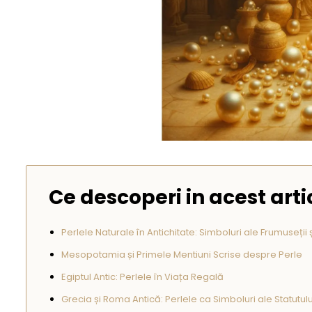
Seturi Perle cu Argint
Brățări cu Perle
Pandantive cu Perle
Brose cu Perle
Ce descoperi in acest arti
Perlele Naturale în Antichitate: Simboluri ale Frumuseții ș
Mesopotamia și Primele Mentiuni Scrise despre Perle
Egiptul Antic: Perlele în Viața Regală
Grecia și Roma Antică: Perlele ca Simboluri ale Statutulu