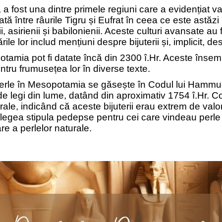
 a fost una dintre primele regiuni care a evidențiat va
ă între râurile Tigru și Eufrat în ceea ce este astăzi 
, asirienii și babilonienii. Aceste culturi avansate au f
ile lor includ mențiuni despre bijuterii și, implicit, de
tamia pot fi datate încă din 2300 î.Hr. Aceste însem
ntru frumusețea lor în diverse texte.
a perle în Mesopotamia se găsește în Codul lui Hammu
 de legi din lume, datând din aproximativ 1754 î.Hr. C
rale, indicând că aceste bijuterii erau extrem de valo
 legea stipula pedepse pentru cei care vindeau perle 
re a perlelor naturale.