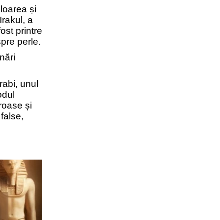
loarea și
Irakul, a
ost printre
spre perle.
nări
rabi, unul
odul
roase și
false,