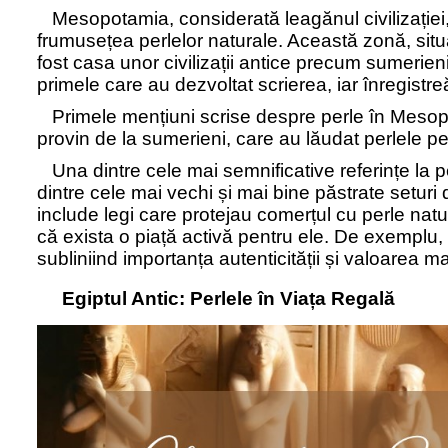
Mesopotamia, considerată leagănul civilizației,
frumusețea perlelor naturale. Această zonă, situat
fost casa unor civilizații antice precum sumerienii
primele care au dezvoltat scrierea, iar înregistreăr
Primele mențiuni scrise despre perle în Mesopo
provin de la sumerieni, care au lăudat perlele pe
Una dintre cele mai semnificative referințe l
dintre cele mai vechi și mai bine păstrate seturi
include legi care protejau comerțul cu perle natu
că exista o piață activă pentru ele. De exemplu,
subliniind importanța autenticității și valoarea ma
Egiptul Antic: Perlele în Viața Regală