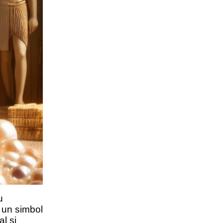
u
u un simbol
al și