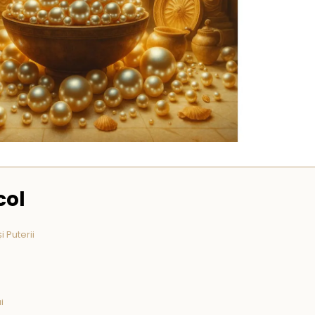
col
i Puterii
i