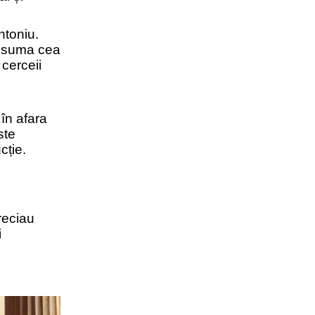
ntoniu.
onsuma cea
cerceii
 în afara
ste
cție.
preciau
i