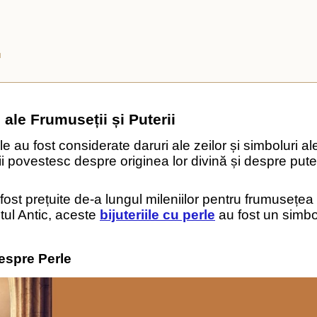
ă
 ale Frumuseții și Puterii
e au fost considerate daruri ale zeilor și simboluri ale 
mii povestesc despre originea lor divină și despre pute
fost prețuite de-a lungul mileniilor pentru frumusețea 
tul Antic, aceste
bijuteriile cu perle
au fost un simbol
espre Perle