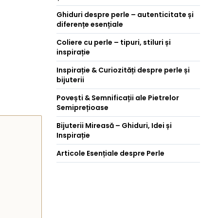
Ghiduri despre perle – autenticitate și
diferențe esențiale
Coliere cu perle – tipuri, stiluri și
inspirație
Inspirație & Curiozități despre perle și
bijuterii
Povești & Semnificații ale Pietrelor
Semiprețioase
Bijuterii Mireasă – Ghiduri, Idei și
Inspirație
Articole Esențiale despre Perle