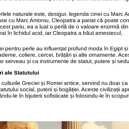
rlele naturale este, desigur, legenda cinei cu Marc A
oase cu Marc Antoniu, Cleopatra a pariat că poate c
est pariu, ea a luat o perlă de o valoare enormă din 
vat în lichidul acid, iar Cleopatra a băut amestecul,
 ei pentru perle au influențat profund moda în Egipt și
iademe, coliere, cercei, brățări și alte ornamente. Ace
r serveau și ca instrumente de statut, putere și sedu
i ale Statutului
n culturile Greciei și Romei antice, servind nu doar ca
utului social, puterii și bogăției. Aceste civilizații a
ându-le în bijuterii sofisticate și folosindu-le în scopur