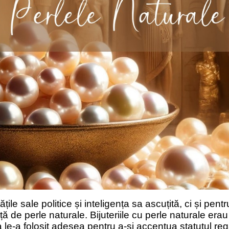
le sale politice și inteligența sa ascuțită, ci și pentr
față de perle naturale. Bijuteriile cu perle naturale era
ra le-a folosit adesea pentru a-și accentua statutul reg