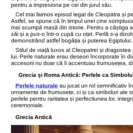
pentru a impresiona pe cei din jurul său.
Cel mai faimos episod legat de Cleopatra și pe
Astfel, se spune că în timpul unei cine somptu
mai scumpă masă din istorie. Pentru a câștiga ac
săi și a pus-o într-o cupă cu oțet. Perlă s-a dizol
demonstrând astfel bogăția și puterea Egiptului.
Stilul de viață luxos al Cleopatrei și dragostea
lui. Perle naturale erau deseori încorporate în d
accesorii nu doar că îi accentuau frumusețea, da
Grecia și Roma Antică: Perlele ca Simbolur
Perlele naturale
au jucat un rol semnificativ î
ornamente de frumusețe, ci și ca simboluri ale stat
perlele pentru raritatea și perfectiunea lor, integr
ceremoniale.
Grecia Antică