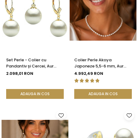
Set Perle - Colier cu
Colier Perle Akoya
Pandantiv și Cercei, Aur
Japoneze 5,5-6 mm, Aur
Galben 14K, Perle Albe
Galben 14K cu Închizătoare
2.098,01 RON
4.992,49 RON
Premium 10 mm |
Filigranată | KASKADDA®
KASKADDA®
ADAUGA IN COS
ADAUGA IN COS