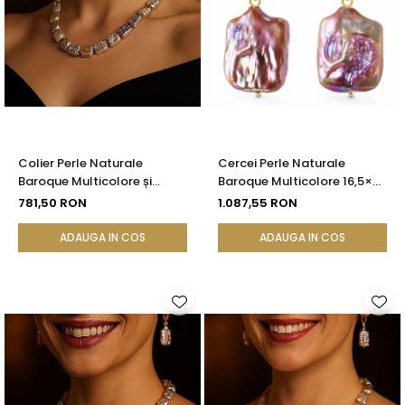
Colier Perle Naturale
Cercei Perle Naturale
Baroque Multicolore și
Baroque Multicolore 16,5×25
Închizătoare Argint 925 |
mm, Aur 14K (aur 585),
781,50 RON
1.087,55 RON
KASKADDA®
Tortiță Închisă | KASKADDA®
ADAUGA IN COS
ADAUGA IN COS