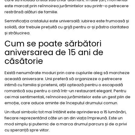
este marcat prin reînnoirea jurămintelor sau printr-o petrecere
restrânsă alături de familie.
Semnificația cristalului este universală: iubirea este frumoasă și
solidă, dar trebuie prețuită cu grijă pentru a-și păstra claritatea
și strălucirea.
Cum se poate sărbători
aniversarea de 15 ani de
căsătorie
Există nenumărate moduri prin care cuplurile aleg să marcheze
această aniversare. Unii preferă să organizeze o petrecere
intimă cu familia și prietenii, alții optează pentru o escapadă
romantică sau pentru o cină într-un restaurant elegant. Pentru
cei mai sentimentali, reînnoirea jurămintelor este un gest plin de
emoție, care aduce aminte de începutul drumului comun.
Un ritual simbolic tot mai întâlnit este aprinderea a 15 lumânări,
fiecare reprezentând câte un an din viața împreună. Este un
mod simplu și puternic de a marca drumul parcurs și de a privi
cu speranță spre viitor.