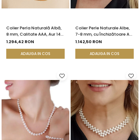
Colier Perla Naturală Albă,
Colier Perle Naturale Albe,
8 mm, Calitate AAA, Aur 14K
7-8 mm, cu Închizătoare Aur
(aur 585) | KASKADDA®
14K (aur 585) | KASKADDA®
1.294,42 RON
1.142,50 RON
ADAUGA IN COS
ADAUGA IN COS