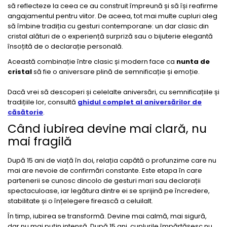
să reflecteze la ceea ce au construit împreună și să își reafirme
angajamentul pentru viitor. De aceea, tot mai multe cupluri aleg
să îmbine tradiția cu gesturi contemporane: un dar clasic din
cristal alături de o experiență surpriză sau o bijuterie elegantă
însoțită de o declarație personală.
Această combinație între clasic și modern face ca
nunta de
cristal
să fie o aniversare plină de semnificație și emoție.
Dacă vrei să descoperi și celelalte aniversări, cu semnificațiile și
tradițiile lor, consultă
ghidul complet al aniversărilor de
căsătorie
.
Când iubirea devine mai clară, nu
mai fragilă
După 15 ani de viață în doi, relația capătă o profunzime care nu
mai are nevoie de confirmări constante. Este etapa în care
partenerii se cunosc dincolo de gesturi mari sau declarații
spectaculoase, iar legătura dintre ei se sprijină pe încredere,
stabilitate și o înțelegere firească a celuilalt.
În timp, iubirea se transformă. Devine mai calmă, mai sigură,
dar nu mai puțin intensă. După 15 ani, cuplurile împărtășesc nu