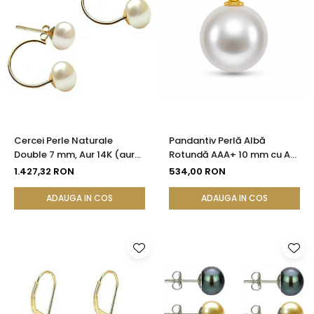
Cercei Perle Naturale
Pandantiv Perlă Albă
Double 7 mm, Aur 14K (aur
Rotundă AAA+ 10 mm cu Aur
585), Simetrici și Versatili |
14K (aur 585) | KASKADDA®
1.427,32 RON
534,00 RON
KASKADDA®
ADAUGA IN COS
ADAUGA IN COS