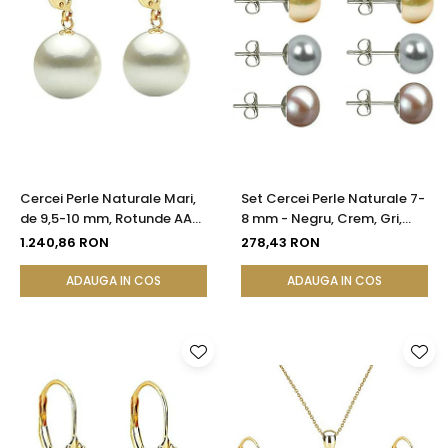
Cercei Perle Naturale Mari,
Set Cercei Perle Naturale 7-
de 9,5-10 mm, Rotunde AAA,
8 mm - Negru, Crem, Gri,
Aur 14K (aur 585) |
Lavandă - Argint 925 |
1.240,86 RON
278,43 RON
KASKADDA®
KASKADDA®
ADAUGA IN COS
ADAUGA IN COS