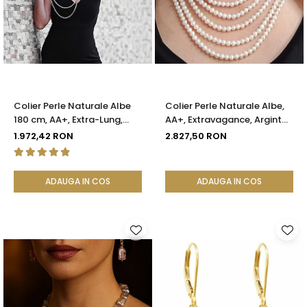
Colier Perle Naturale Albe
Colier Perle Naturale Albe,
180 cm, AA+, Extra-Lung,
AA+, Extravagance, Argint
Argint 925 | KASKADDA®
925 | KASKADDA®
1.972,42 RON
2.827,50 RON
ADAUGA IN COS
ADAUGA IN COS