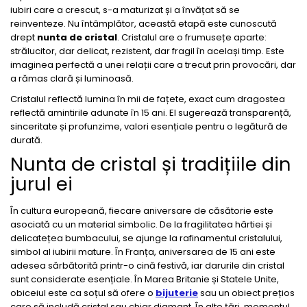
iubiri care a crescut, s-a maturizat și a învățat să se
reinventeze. Nu întâmplător, această etapă este cunoscută
drept
nunta de cristal
. Cristalul are o frumusețe aparte:
strălucitor, dar delicat, rezistent, dar fragil în același timp. Este
imaginea perfectă a unei relații care a trecut prin provocări, dar
a rămas clară și luminoasă.
Cristalul reflectă lumina în mii de fațete, exact cum dragostea
reflectă amintirile adunate în 15 ani. El sugerează transparență,
sinceritate și profunzime, valori esențiale pentru o legătură de
durată.
Nunta de cristal și tradițiile din
jurul ei
În cultura europeană, fiecare aniversare de căsătorie este
asociată cu un material simbolic. De la fragilitatea hârtiei și
delicatețea bumbacului, se ajunge la rafinamentul cristalului,
simbol al iubirii mature. În Franța, aniversarea de 15 ani este
adesea sărbătorită printr-o cină festivă, iar darurile din cristal
sunt considerate esențiale. În Marea Britanie și Statele Unite,
obiceiul este ca soțul să ofere o
bijuterie
sau un obiect prețios
care să includă cristal sau chiar diamant. În alte țări, momentul