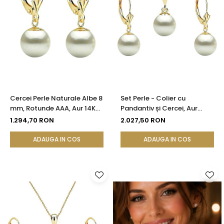
Cercei Perle Naturale Albe 8
Set Perle - Colier cu
mm, Rotunde AAA, Aur 14K
Pandantiv și Cercei, Aur
(aur 585), Model Lalea |
Galben 14K, Perle Albe
1.294,70 RON
2.027,50 RON
KASKADDA®
Premium 8 mm | KASKADDA®
ADAUGA IN COS
ADAUGA IN COS