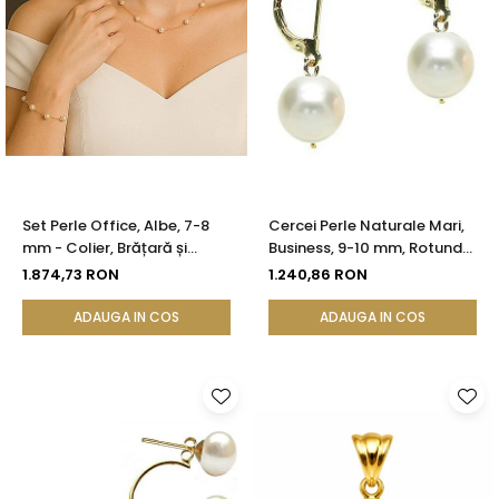
Set Perle Office, Albe, 7-8
Cercei Perle Naturale Mari,
mm - Colier, Brățară și
Business, 9-10 mm, Rotunde
Cercei, Aur Galben 14K |
AAA, Aur 14K (aur 585) |
1.874,73 RON
1.240,86 RON
KASKADDA®
KASKADDA®
ADAUGA IN COS
ADAUGA IN COS