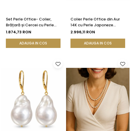
Set Perle Office- Colier,
Colier Perle Office din Aur
Brățară și Cercei cu Perle
14K cu Perle Japoneze
Naturale Albe 4-5 mm, Aur
Akoya 5,5 mm și Bile de Aur |
1.874,73 RON
2.996,11 RON
Galben 14K (aur 585) -
KASKADDA®
KASKADDA®
ADAUGA IN COS
ADAUGA IN COS