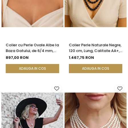
Colier cu Perle Ovale Albe la
Colier Perle Naturale Negre,
Baza Gatului, de 6/4 mm,
120 cm, Lung, Calitate AA+,
Calitate AAA, Aur 14K |
Argint 925 | KASKADDA®
897,00 RON
1.467,75 RON
KASKADDA®
ADAUGA IN COS
ADAUGA IN COS