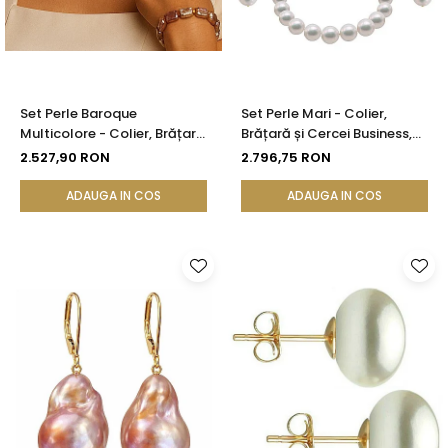
Set Perle Baroque
Set Perle Mari - Colier,
Multicolore - Colier, Brățară
Brățară și Cercei Business,
și Cercei, Aur Galben 14K |
Aur Galben 14K, Perle Albe
2.527,90 RON
2.796,75 RON
KASKADDA®
Premium 8,5-9,5 mm |
KASKADDA®
ADAUGA IN COS
ADAUGA IN COS