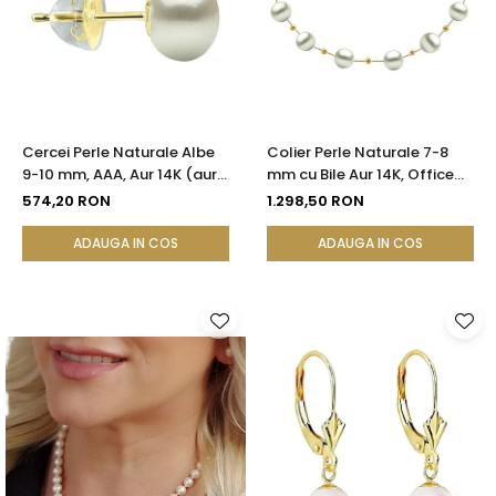
Cercei Perle Naturale Albe
Colier Perle Naturale 7-8
9-10 mm, AAA, Aur 14K (aur
mm cu Bile Aur 14K, Office
585), Tip Șurub cu Fluturași
Elegant | KASKADDA®
574,20 RON
1.298,50 RON
Silicon | KASKADDA®
ADAUGA IN COS
ADAUGA IN COS