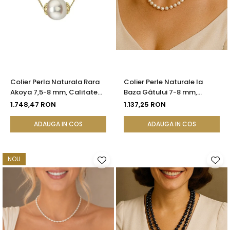
Colier Perla Naturala Rara
Colier Perle Naturale la
Akoya 7,5-8 mm, Calitate
Baza Gâtului 7-8 mm,
AAA+, Aur 14K | KASKADDA®
Închizătoare Aur 14K |
1.748,47 RON
1.137,25 RON
KASKADDA®
ADAUGA IN COS
ADAUGA IN COS
NOU