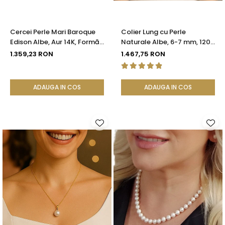
Cercei Perle Mari Baroque
Colier Lung cu Perle
Edison Albe, Aur 14K, Formă
Naturale Albe, 6-7 mm, 120
Organică | KASKADDA®
cm, Închizătoare Argint 925
1.359,23 RON
1.467,75 RON
| KASKADDA®
ADAUGA IN COS
ADAUGA IN COS