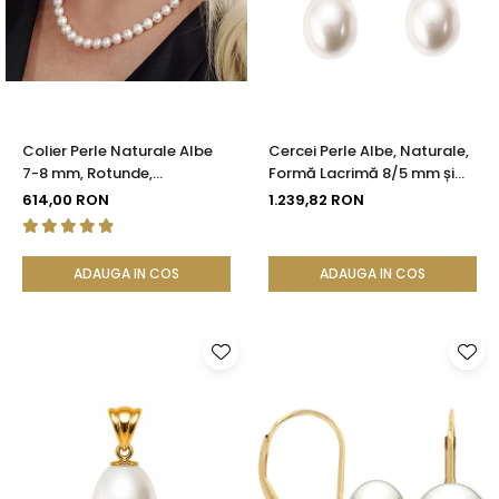
Colier Perle Naturale Albe
Cercei Perle Albe, Naturale,
7-8 mm, Rotunde,
Formă Lacrimă 8/5 mm și
Închizătoare Argint 925 |
Aur Galben 14K | KASKADDA®
614,00 RON
1.239,82 RON
KASKADDA®
ADAUGA IN COS
ADAUGA IN COS