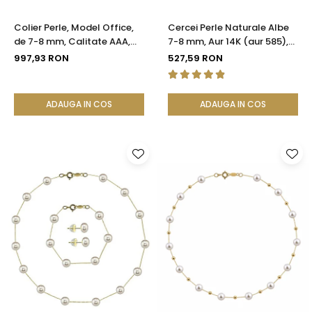
Colier Perle, Model Office,
Cercei Perle Naturale Albe
de 7-8 mm, Calitate AAA,
7-8 mm, Aur 14K (aur 585),
Aur 14K | KASKADDA®
Calitatea AAA | KASKADDA®
997,93 RON
527,59 RON
ADAUGA IN COS
ADAUGA IN COS