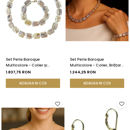
Set Perle Baroque
Set Perle Baroque
Multicolore - Colier și
Multicolore - Colier, Brățară
Brățară, Aur Galben 14K |
și Cercei, Argint 925 |
1.837,75 RON
1.244,25 RON
KASKADDA®
KASKADDA®
ADAUGA IN COS
ADAUGA IN COS