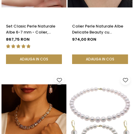
Set Clasic Perle Naturale
Colier Perle Naturale Albe
Albe 6-7 mm - Colier,
Delicate Beauty cu
Brățară și Cercei, Argint 925
Închizătoare Argint |
867,75 RON
974,00 RON
| KASKADDA®
KASKADDA®
ADAUGA IN COS
ADAUGA IN COS