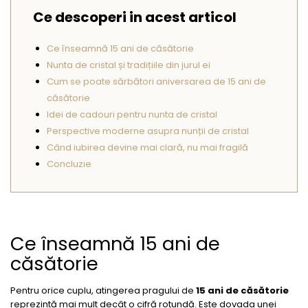
Seturi Perle cu Argint
Ce descoperi in acest articol
Brățări cu Perle
Pandantive cu Perle
Ce înseamnă 15 ani de căsătorie
Nunta de cristal și tradițiile din jurul ei
Brose cu Perle
Cum se poate sărbători aniversarea de 15 ani de
căsătorie
Idei de cadouri pentru nunta de cristal
Perspective moderne asupra nunții de cristal
Când iubirea devine mai clară, nu mai fragilă
Concluzie
Ce înseamnă 15 ani de
căsătorie
Pentru orice cuplu, atingerea pragului de
15 ani de căsătorie
reprezintă mai mult decât o cifră rotundă. Este dovada unei