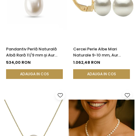
Pandantiv Perlă Naturală
Cercei Perle Albe Mari
Albă Rară 11/9 mm și Aur
Naturale 9-10 mm, Aur
Galben 14K (aur 585) |
Galben 14K, Formă Buton,
534,00 RON
1.062,48 RON
KASKADDA®
Tortiță Închisă | KASKADDA®
ADAUGA IN COS
ADAUGA IN COS