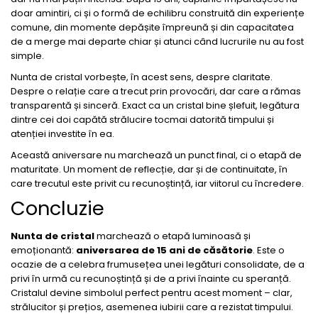
doar amintiri, ci și o formă de echilibru construită din experiențe
comune, din momente depășite împreună și din capacitatea
de a merge mai departe chiar și atunci când lucrurile nu au fost
simple.
Nunta de cristal vorbește, în acest sens, despre claritate.
Despre o relație care a trecut prin provocări, dar care a rămas
transparentă și sinceră. Exact ca un cristal bine șlefuit, legătura
dintre cei doi capătă strălucire tocmai datorită timpului și
atenției investite în ea.
Această aniversare nu marchează un punct final, ci o etapă de
maturitate. Un moment de reflecție, dar și de continuitate, în
care trecutul este privit cu recunoștință, iar viitorul cu încredere.
Concluzie
Nunta de cristal
marchează o etapă luminoasă și
emoționantă:
aniversarea de 15 ani de căsătorie
. Este o
ocazie de a celebra frumusețea unei legături consolidate, de a
privi în urmă cu recunoștință și de a privi înainte cu speranță.
Cristalul devine simbolul perfect pentru acest moment – clar,
strălucitor și prețios, asemenea iubirii care a rezistat timpului.