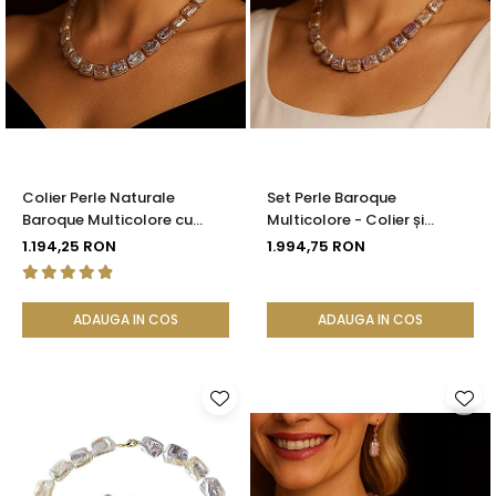
Colier Perle Naturale
Set Perle Baroque
Baroque Multicolore cu
Multicolore - Colier și
Închizătoare Aur 14K (aur
Cercei, Aur Galben 14K |
1.194,25 RON
1.994,75 RON
585) | KASKADDA®
KASKADDA®
ADAUGA IN COS
ADAUGA IN COS