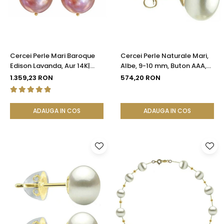
Cercei Perle Mari Baroque
Cercei Perle Naturale Mari,
Edison Lavanda, Aur 14K|
Albe, 9-10 mm, Buton AAA,
KASKADDA®
Aur 14K (aur 585), Tip Șurub |
1.359,23 RON
574,20 RON
KASKADDA®
ADAUGA IN COS
ADAUGA IN COS