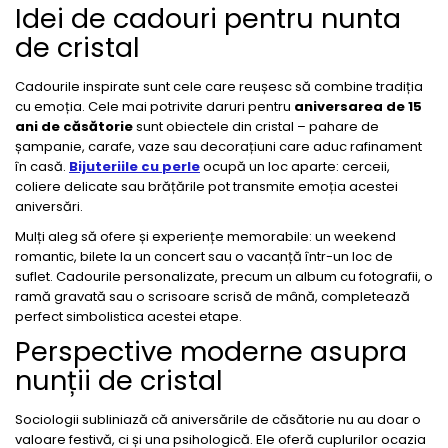
Idei de cadouri pentru nunta
de cristal
Cadourile inspirate sunt cele care reușesc să combine tradiția
cu emoția. Cele mai potrivite daruri pentru
aniversarea de 15
ani de căsătorie
sunt obiectele din cristal – pahare de
șampanie, carafe, vaze sau decorațiuni care aduc rafinament
în casă.
Bijuteriile cu perle
ocupă un loc aparte: cerceii,
coliere delicate sau brățările pot transmite emoția acestei
aniversări.
Mulți aleg să ofere și experiențe memorabile: un weekend
romantic, bilete la un concert sau o vacanță într-un loc de
suflet. Cadourile personalizate, precum un album cu fotografii, o
ramă gravată sau o scrisoare scrisă de mână, completează
perfect simbolistica acestei etape.
Perspective moderne asupra
nunții de cristal
Sociologii subliniază că aniversările de căsătorie nu au doar o
valoare festivă, ci și una psihologică. Ele oferă cuplurilor ocazia