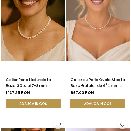
Colier Perle Naturale la
Colier cu Perle Ovale Albe la
Baza Gâtului 7-8 mm,
Baza Gatului, de 6/4 mm,
Închizătoare Aur 14K |
Calitate AAA, Aur 14K |
1.137,25 RON
897,00 RON
KASKADDA®
KASKADDA®
ADAUGA IN COS
ADAUGA IN COS