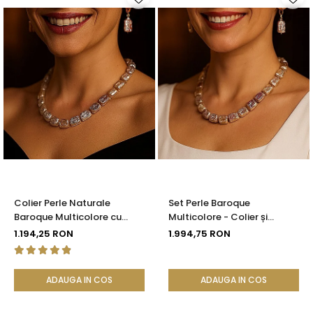
Colier Perle Naturale
Set Perle Baroque
Baroque Multicolore cu
Multicolore - Colier și
Închizătoare Aur 14K (aur
Cercei, Aur Galben 14K |
1.194,25 RON
1.994,75 RON
585) | KASKADDA®
KASKADDA®
ADAUGA IN COS
ADAUGA IN COS