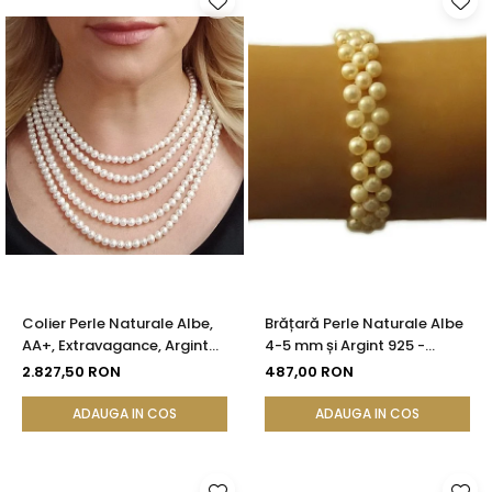
Colier Perle Naturale Albe,
Brățară Perle Naturale Albe
AA+, Extravagance, Argint
4-5 mm și Argint 925 -
925 | KASKADDA®
Delicate Beauty |
2.827,50 RON
487,00 RON
KASKADDA®
ADAUGA IN COS
ADAUGA IN COS