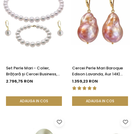
Set Perle Mari - Colier,
Cercei Perle Mari Baroque
Brățară și Cercei Business,
Edison Lavanda, Aur 14K|
Aur Galben 14K, Perle Albe
KASKADDA®
2.796,75 RON
1.359,23 RON
Premium 8,5-9,5 mm |
KASKADDA®
ADAUGA IN COS
ADAUGA IN COS