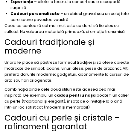
Experiențe
– bilete la teatru, la concert sau o escapadă
surpriză.
Cadouri personalizate
– un obiect gravat sau un colaj foto
care spune povestea voastră.
Ceea ce contează cel mai mult este ca darul să fie ales cu
sufletul. Nu valoarea materială primează, ci emoția transmisă.
Cadouri tradiționale și
moderne
Unora le place să păstreze farmecul tradiției și să ofere obiecte
încărcate de simbol: icoane, vinuri alese, piese de artizanat. Alții
preferă darurile moderne: gadgeturi, abonamente la cursuri de
artă sau flori criogenate.
Combinația dintre cele două stiluri este adesea cea mai
inspirată. De exemplu, un
cadou pentru nașa
poate fi un colier
cu perle (tradițional și elegant), însoțit de o invitație la o cină
într-un loc sofisticat (modern și memorabil).
Cadouri cu perle și cristale –
rafinament garantat