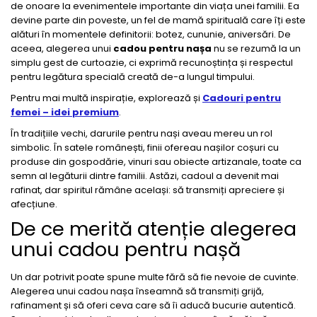
de onoare la evenimentele importante din viața unei familii. Ea
devine parte din poveste, un fel de mamă spirituală care îți este
alături în momentele definitorii: botez, cununie, aniversări. De
aceea, alegerea unui
cadou pentru nașa
nu se rezumă la un
simplu gest de curtoazie, ci exprimă recunoștința și respectul
pentru legătura specială creată de-a lungul timpului.
Pentru mai multă inspirație, explorează și
Cadouri pentru
femei – idei premium
.
În tradițiile vechi, darurile pentru nași aveau mereu un rol
simbolic. În satele românești, finii ofereau nașilor coșuri cu
produse din gospodărie, vinuri sau obiecte artizanale, toate ca
semn al legăturii dintre familii. Astăzi, cadoul a devenit mai
rafinat, dar spiritul rămâne același: să transmiți apreciere și
afecțiune.
De ce merită atenție alegerea
unui cadou pentru nașă
Un dar potrivit poate spune multe fără să fie nevoie de cuvinte.
Alegerea unui cadou nașa înseamnă să transmiți grijă,
rafinament și să oferi ceva care să îi aducă bucurie autentică.