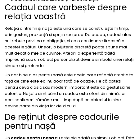
Cadoul care vorbește despre
relația voastră
Relația dintre fin și nașă este una care se construiește în timp,
prin gesturi, prezență și sprijin reciproc. De aceea, cadoul ales
nu trebuie privit ca o obligație, ci ca o continuare firească a
acestei legături. Uneori, o bijuterie discretă poate spune mai
mult decât o mie de cuvinte. Alteori, o experiență trăită
împreună sau un obiect personalizat devine simbolul unei relații
sincere și profunde.
Un dar bine ales pentru nașă este acela care reflectă atenția ta
față de cine este ea, nu doar față de ocazie. Fie că optezi
pentru ceva clasic sau modern, important este ca gestul să fie
autentic. Nașele simt când un cadou este oferit din inimă, iar
acel sentiment rămâne mult timp după ce obiectul în sine
devine parte din viața lor de zi cu zi.
De reținut despre cadourile
pentru nașă
Un
cadou pentru nașa
nu este niciodată un simplu obiect. Este