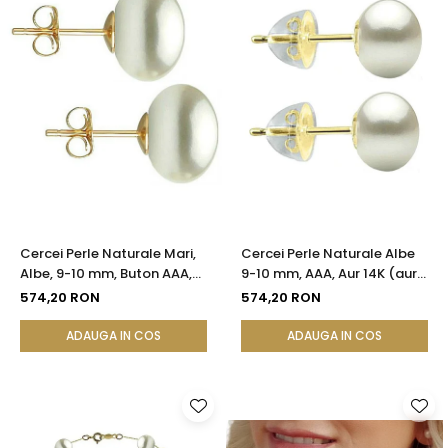
Cercei Perle Naturale Mari,
Cercei Perle Naturale Albe
Albe, 9-10 mm, Buton AAA,
9-10 mm, AAA, Aur 14K (aur
Aur 14K (aur 585), Tip Șurub |
585), Tip Șurub cu Fluturași
574,20 RON
574,20 RON
KASKADDA®
Silicon | KASKADDA®
ADAUGA IN COS
ADAUGA IN COS