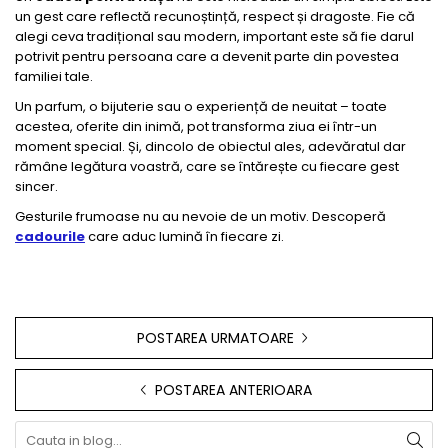
un gest care reflectă recunoștință, respect și dragoste. Fie că
alegi ceva tradițional sau modern, important este să fie darul
potrivit pentru persoana care a devenit parte din povestea
familiei tale.
Un parfum, o bijuterie sau o experiență de neuitat – toate
acestea, oferite din inimă, pot transforma ziua ei într-un
moment special. Și, dincolo de obiectul ales, adevăratul dar
rămâne legătura voastră, care se întărește cu fiecare gest
sincer.
Gesturile frumoase nu au nevoie de un motiv. Descoperă
cadourile
care aduc lumină în fiecare zi.
POSTAREA URMATOARE
POSTAREA ANTERIOARA