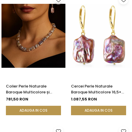
Colier Perle Naturale
Cercei Perle Naturale
Baroque Multicolore și
Baroque Multicolore 16,5×25
Închizătoare Argint 925 |
mm, Aur 14K (aur 585),
781,50 RON
1.087,55 RON
KASKADDA®
Tortiță Închisă | KASKADDA®
ADAUGA IN COS
ADAUGA IN COS