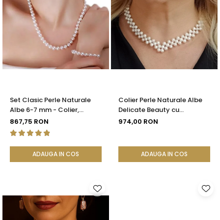
Set Clasic Perle Naturale
Colier Perle Naturale Albe
Albe 6-7 mm - Colier,
Delicate Beauty cu
Brățară și Cercei, Argint 925
Închizătoare Argint |
867,75 RON
974,00 RON
| KASKADDA®
KASKADDA®
ADAUGA IN COS
ADAUGA IN COS