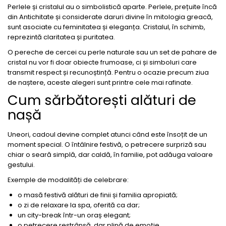
Perlele și cristalul au o simbolistică aparte. Perlele, prețuite încă
din Antichitate și considerate daruri divine în mitologia greacă,
sunt asociate cu feminitatea și eleganța. Cristalul, în schimb,
reprezintă claritatea și puritatea.
O pereche de cercei cu perle naturale sau un set de pahare de
cristal nu vor fi doar obiecte frumoase, ci și simboluri care
transmit respect și recunoștință. Pentru o ocazie precum ziua
de naștere, aceste alegeri sunt printre cele mai rafinate.
Cum sărbătorești alături de
nașă
Uneori, cadoul devine complet atunci când este însoțit de un
moment special. O întâlnire festivă, o petrecere surpriză sau
chiar o seară simplă, dar caldă, în familie, pot adăuga valoare
gestului.
Exemple de modalități de celebrare:
o masă festivă alături de finii și familia apropiată;
o zi de relaxare la spa, oferită ca dar;
un city-break într-un oraș elegant;
o petrecere restrânsă, dar plină de emoție.