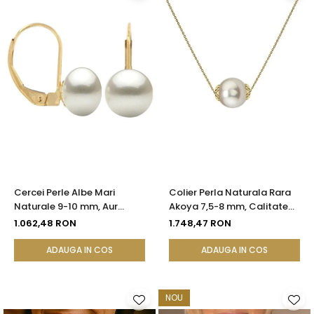
Cercei Perle Albe Mari
Colier Perla Naturala Rara
Naturale 9-10 mm, Aur
Akoya 7,5-8 mm, Calitate
Galben 14K, Formă Buton,
AAA+, Aur 14K | KASKADDA®
1.062,48 RON
1.748,47 RON
Tortiță Închisă | KASKADDA®
ADAUGA IN COS
ADAUGA IN COS
NOU