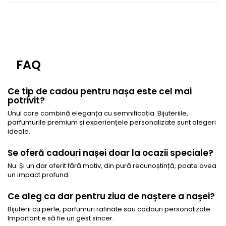
FAQ
Ce tip de cadou pentru nașa este cel mai
potrivit?
Unul care combină eleganța cu semnificația. Bijuteriile,
parfumurile premium și experiențele personalizate sunt alegeri
ideale.
Se oferă cadouri nașei doar la ocazii speciale?
Nu. Și un dar oferit fără motiv, din pură recunoștință, poate avea
un impact profund.
Ce aleg ca dar pentru ziua de naștere a nașei?
Bijuterii cu perle, parfumuri rafinate sau cadouri personalizate.
Important e să fie un gest sincer.