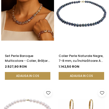
Set Perle Baroque
Colier Perle Naturale Negre,
Multicolore - Colier, Brățară
7-8 mm, cu Închizătoare Aur
și Cercei, Aur Galben 14K |
14K (aur 585) | KASKADDA®
2.527,90 RON
1.142,50 RON
KASKADDA®
ADAUGA IN COS
ADAUGA IN COS