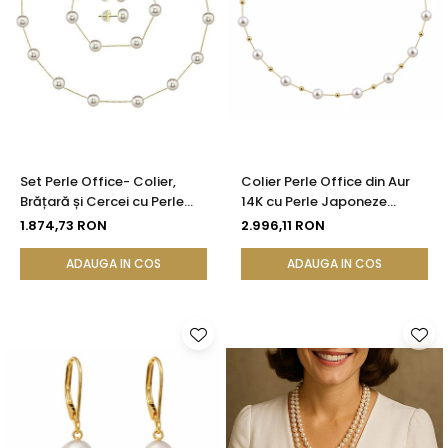
Set Perle Office- Colier,
Colier Perle Office din Aur
Brățară și Cercei cu Perle
14K cu Perle Japoneze
Naturale Albe 4-5 mm, Aur
Akoya 5,5 mm și Bile de Aur |
1.874,73 RON
2.996,11 RON
Galben 14K (aur 585) -
KASKADDA®
KASKADDA®
ADAUGA IN COS
ADAUGA IN COS