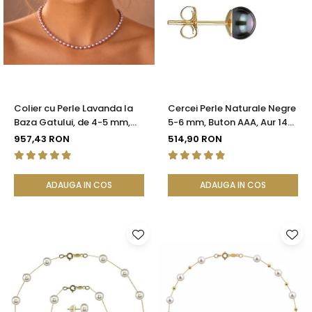
Colier cu Perle Lavanda la
Cercei Perle Naturale Negre
Baza Gatului, de 4-5 mm,
5-6 mm, Buton AAA, Aur 14K
Perle Rare, Calitate AAA+,
(aur 585), Tip Șurub |
957,43 RON
514,90 RON
Aur 14K | KASKADDA®
KASKADDA®
ADAUGA IN COS
ADAUGA IN COS