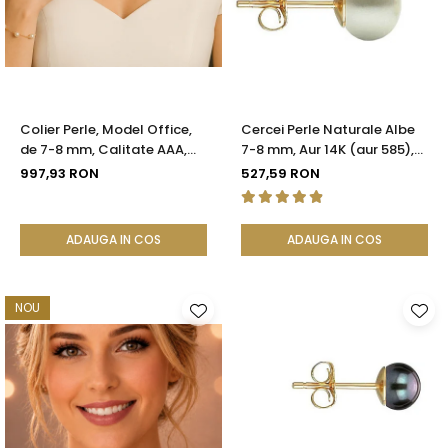
Colier Perle, Model Office,
Cercei Perle Naturale Albe
de 7-8 mm, Calitate AAA,
7-8 mm, Aur 14K (aur 585),
Aur 14K | KASKADDA®
Calitatea AAA | KASKADDA®
997,93 RON
527,59 RON
ADAUGA IN COS
ADAUGA IN COS
NOU