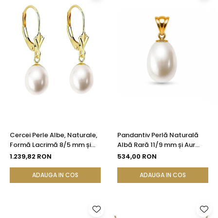
Cercei Perle Albe, Naturale,
Pandantiv Perlă Naturală
Formă Lacrimă 8/5 mm și
Albă Rară 11/9 mm și Aur
Aur Galben 14K | KASKADDA®
Galben 14K (aur 585) |
1.239,82 RON
534,00 RON
KASKADDA®
ADAUGA IN COS
ADAUGA IN COS