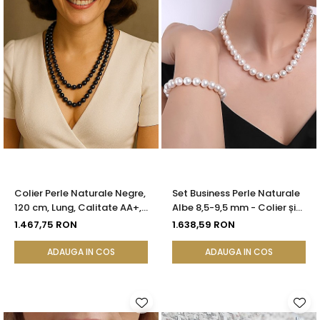
Colier Perle Naturale Negre,
Set Business Perle Naturale
120 cm, Lung, Calitate AA+,
Albe 8,5-9,5 mm - Colier și
Argint 925 | KASKADDA®
Brățară, Argint 925 |
1.467,75 RON
1.638,59 RON
KASKADDA®
ADAUGA IN COS
ADAUGA IN COS