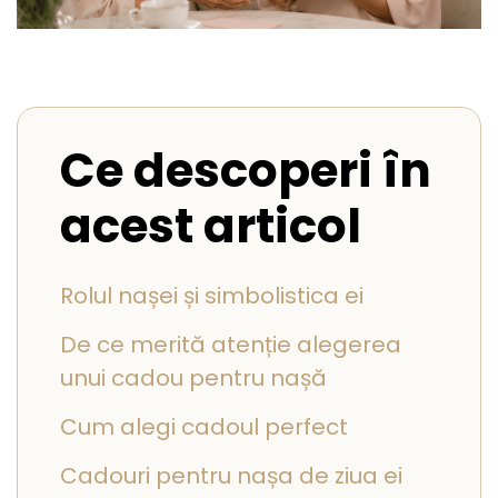
Seturi Perle cu Argint
Brățări cu Perle
Pandantive cu Perle
Brose cu Perle
Ce descoperi în
acest articol
Rolul nașei și simbolistica ei
De ce merită atenție alegerea
unui cadou pentru nașă
Cum alegi cadoul perfect
Cadouri pentru nașa de ziua ei