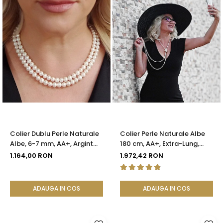
Colier Dublu Perle Naturale
Colier Perle Naturale Albe
Albe, 6-7 mm, AA+, Argint
180 cm, AA+, Extra-Lung,
925 | KASKADDA®
Argint 925 | KASKADDA®
1.164,00 RON
1.972,42 RON
ADAUGA IN COS
ADAUGA IN COS