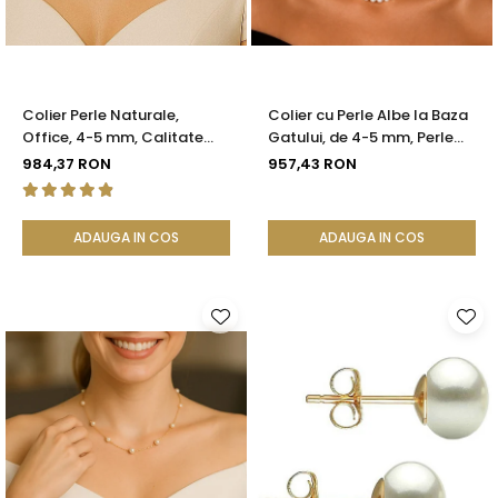
Colier Perle Naturale,
Colier cu Perle Albe la Baza
Office, 4-5 mm, Calitate
Gatului, de 4-5 mm, Perle
AAA, Aur 14K | KASKADDA®
Rare, Calitate AAA+, Aur 14K
984,37 RON
957,43 RON
| KASKADDA®
ADAUGA IN COS
ADAUGA IN COS