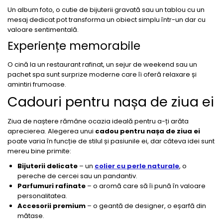
Un album foto, o cutie de bijuterii gravată sau un tablou cu un
mesaj dedicat pot transforma un obiect simplu într-un dar cu
valoare sentimentală.
Experiențe memorabile
O cină la un restaurant rafinat, un sejur de weekend sau un
pachet spa sunt surprize moderne care îi oferă relaxare și
amintiri frumoase.
Cadouri pentru nașa de ziua ei
Ziua de naștere rămâne ocazia ideală pentru a-ți arăta
aprecierea. Alegerea unui
cadou pentru nașa de ziua ei
poate varia în funcție de stilul și pasiunile ei, dar câteva idei sunt
mereu bine primite:
Bijuterii delicate
– un
colier cu perle naturale
, o
pereche de cercei sau un pandantiv.
Parfumuri rafinate
– o aromă care să îi pună în valoare
personalitatea.
Accesorii premium
– o geantă de designer, o eșarfă din
mătase.