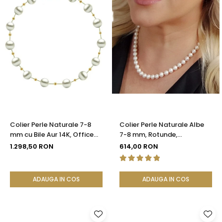
Colier Perle Naturale 7-8
Colier Perle Naturale Albe
mm cu Bile Aur 14K, Office
7-8 mm, Rotunde,
Elegant | KASKADDA®
Închizătoare Argint 925 |
1.298,50 RON
614,00 RON
KASKADDA®
ADAUGA IN COS
ADAUGA IN COS