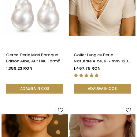
Cercei Perle Mari Baroque
Colier Lung cu Perle
Edison Albe, Aur 14K, Formă
Naturale Albe, 6-7 mm, 120
Organică | KASKADDA®
cm, Închizătoare Argint 925
1.359,23 RON
1.467,75 RON
| KASKADDA®
ADAUGA IN COS
ADAUGA IN COS