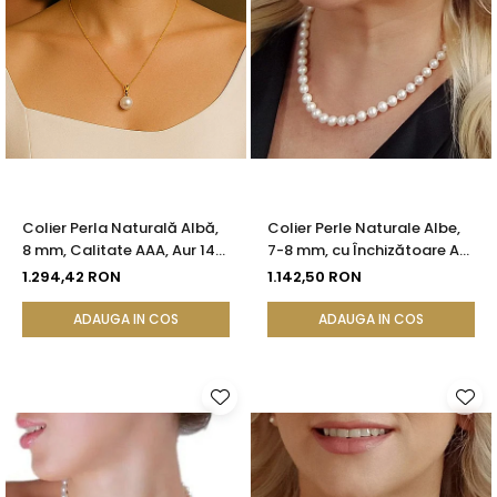
Colier Perla Naturală Albă,
Colier Perle Naturale Albe,
8 mm, Calitate AAA, Aur 14K
7-8 mm, cu Închizătoare Aur
(aur 585) | KASKADDA®
14K (aur 585) | KASKADDA®
1.294,42 RON
1.142,50 RON
ADAUGA IN COS
ADAUGA IN COS