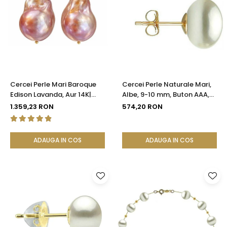
Cercei Perle Mari Baroque
Cercei Perle Naturale Mari,
Edison Lavanda, Aur 14K|
Albe, 9-10 mm, Buton AAA,
KASKADDA®
Aur 14K (aur 585), Tip Șurub |
1.359,23 RON
574,20 RON
KASKADDA®
ADAUGA IN COS
ADAUGA IN COS