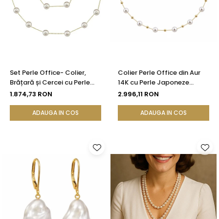
Set Perle Office- Colier,
Colier Perle Office din Aur
Brățară și Cercei cu Perle
14K cu Perle Japoneze
Naturale Albe 4-5 mm, Aur
Akoya 5,5 mm și Bile de Aur |
1.874,73 RON
2.996,11 RON
Galben 14K (aur 585) -
KASKADDA®
KASKADDA®
ADAUGA IN COS
ADAUGA IN COS