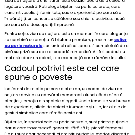
Ziua de naștere a unei surori este ocazia ideală de a celebra
legătura voastră. Poți alege bijuterii cu perle colorate, care
transmit veselie și feminitate, sau o experiență pe care să o
împărtășiți: un concert, o călătorie sau chiar o activitate nouă
pe care să o descoperiți împreună.
Pentru soție, ziua de naștere este un moment în care eleganța
se combină cu emoția. O bijuterie premium, precum un
colier
cu perle naturale
sau un inel rafinat, poate fi completată de o
cină surpriză sau de o escapadă romantică. Astfel, cadoul nu
mai este doar un obiect, ci o experiență care rămâne în suflet.
Cadoul potrivit este cel care
spune o poveste
Indiferent de relația pe care o ai cu ea, un cadou de ziua de
naștere devine cu adevărat memorabil atunci când reflectă
atenția și emoția din spatele alegerii. Unele femei se vor bucura
de experiențe, altele de obiecte frumoase și utile, iar altele de
gesturi simbolice care rămân peste ani.
Bijuteriile, în special cele cu perle naturale, sunt printre puținele
daruri care traversează generații fără să își piardă farmecul.
Ele nu sunt doar accesorii, ci amintiri purtabile, martori discreți ai