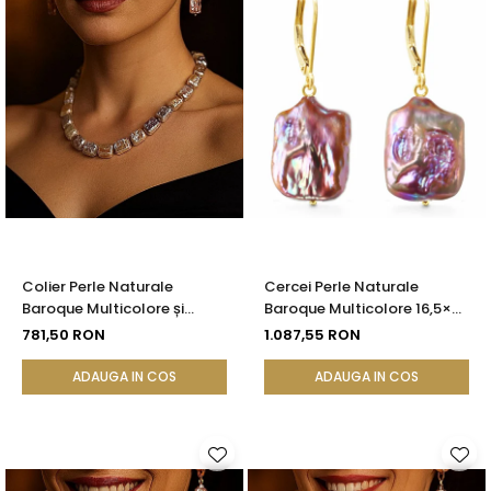
Colier Perle Naturale
Cercei Perle Naturale
Baroque Multicolore și
Baroque Multicolore 16,5×25
Închizătoare Argint 925 |
mm, Aur 14K (aur 585),
781,50 RON
1.087,55 RON
KASKADDA®
Tortiță Închisă | KASKADDA®
ADAUGA IN COS
ADAUGA IN COS