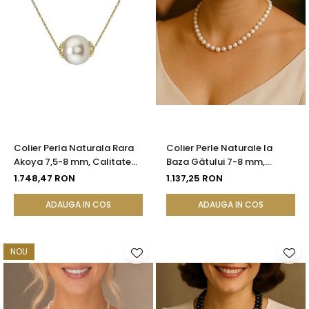
Colier Perla Naturala Rara
Colier Perle Naturale la
Akoya 7,5-8 mm, Calitate
Baza Gâtului 7-8 mm,
AAA+, Aur 14K | KASKADDA®
Închizătoare Aur 14K |
1.748,47 RON
1.137,25 RON
KASKADDA®
ADAUGA IN COS
ADAUGA IN COS
NOU