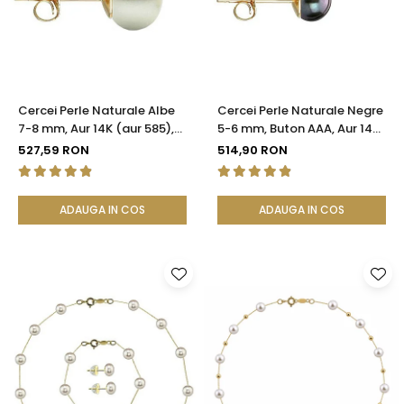
Cercei Perle Naturale Albe
Cercei Perle Naturale Negre
7-8 mm, Aur 14K (aur 585),
5-6 mm, Buton AAA, Aur 14K
Calitatea AAA | KASKADDA®
(aur 585), Tip Șurub |
527,59 RON
514,90 RON
KASKADDA®
ADAUGA IN COS
ADAUGA IN COS