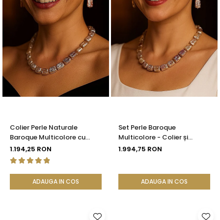
Colier Perle Naturale
Set Perle Baroque
Baroque Multicolore cu
Multicolore - Colier și
Închizătoare Aur 14K (aur
Cercei, Aur Galben 14K |
1.194,25 RON
1.994,75 RON
585) | KASKADDA®
KASKADDA®
ADAUGA IN COS
ADAUGA IN COS