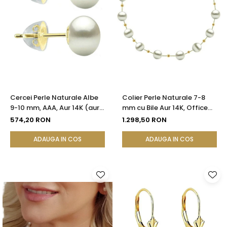
Cercei Perle Naturale Albe
Colier Perle Naturale 7-8
9-10 mm, AAA, Aur 14K (aur
mm cu Bile Aur 14K, Office
585), Tip Șurub cu Fluturași
Elegant | KASKADDA®
574,20 RON
1.298,50 RON
Silicon | KASKADDA®
ADAUGA IN COS
ADAUGA IN COS