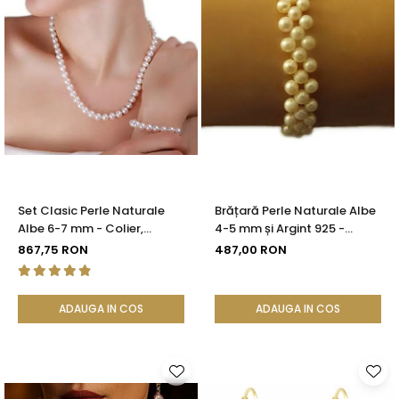
Set Clasic Perle Naturale
Brățară Perle Naturale Albe
Albe 6-7 mm - Colier,
4-5 mm și Argint 925 -
Brățară și Cercei, Argint 925
Delicate Beauty |
867,75 RON
487,00 RON
| KASKADDA®
KASKADDA®
ADAUGA IN COS
ADAUGA IN COS