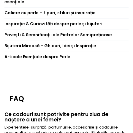
esențiale
Coliere cu perle – tipuri, stiluri și inspirație
Inspirație & Curiozități despre perle și bijuterii
Povești & Semnificații ale Pietrelor Semiprețioase
Bijuterii Mireasă – Ghiduri, Idei și Inspirație
Articole Esențiale despre Perle
FAQ
Ce cadouri sunt potrivite pentru ziua de
naștere a unei femei?
Experiențele-surpriză, parfumurile, accesoriile și cadourile
personalizate sunt printre cele mai inspirate. Bijuteriile cu perle