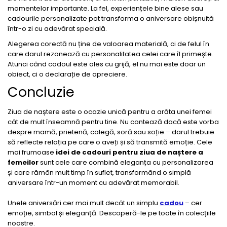
momentelor importante. La fel, experiențele bine alese sau
cadourile personalizate pot transforma o aniversare obișnuită
într-o zi cu adevărat specială.
Alegerea corectă nu ține de valoarea materială, ci de felul în
care darul rezonează cu personalitatea celei care îl primește.
Atunci când cadoul este ales cu grijă, el nu mai este doar un
obiect, ci o declarație de apreciere.
Concluzie
Ziua de naștere este o ocazie unică pentru a arăta unei femei
cât de mult înseamnă pentru tine. Nu contează dacă este vorba
despre mamă, prietenă, colegă, soră sau soție – darul trebuie
să reflecte relația pe care o aveți și să transmită emoție. Cele
mai frumoase
idei de cadouri pentru ziua de naștere a
femeilor
sunt cele care combină eleganța cu personalizarea
și care rămân mult timp în suflet, transformând o simplă
aniversare într-un moment cu adevărat memorabil.
Unele aniversări cer mai mult decât un simplu
cadou
– cer
emoție, simbol și eleganță. Descoperă-le pe toate în colecțiile
noastre.