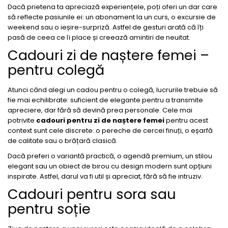
Dacă prietena ta apreciază experiențele, poți oferi un dar care
să reflecte pasiunile ei: un abonament la un curs, o excursie de
weekend sau o ieșire-surpriză. Astfel de gesturi arată că îți
pasă de ceea ce îi place și creează amintiri de neuitat.
Cadouri zi de naștere femei –
pentru colegă
Atunci când alegi un cadou pentru o colegă, lucrurile trebuie să
fie mai echilibrate: suficient de elegante pentru a transmite
apreciere, dar fără să devină prea personale. Cele mai
potrivite
cadouri pentru zi de naștere femei
pentru acest
context sunt cele discrete: o pereche de cercei finuți, o eșarfă
de calitate sau o brățară clasică.
Dacă preferi o variantă practică, o agendă premium, un stilou
elegant sau un obiect de birou cu design modern sunt opțiuni
inspirate. Astfel, darul va fi util și apreciat, fără să fie intruziv.
Cadouri pentru sora sau
pentru soție