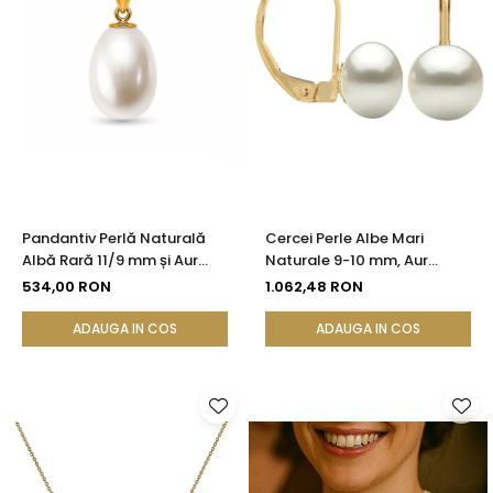
Pandantiv Perlă Naturală
Cercei Perle Albe Mari
Albă Rară 11/9 mm și Aur
Naturale 9-10 mm, Aur
Galben 14K (aur 585) |
Galben 14K, Formă Buton,
534,00 RON
1.062,48 RON
KASKADDA®
Tortiță Închisă | KASKADDA®
ADAUGA IN COS
ADAUGA IN COS