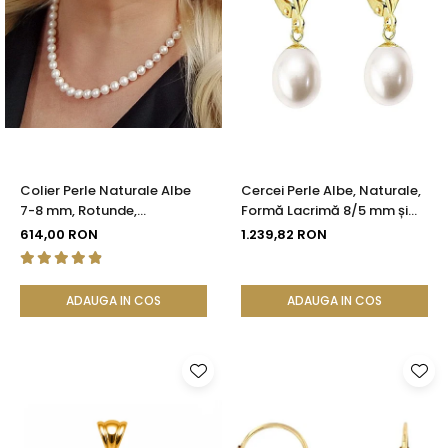
Colier Perle Naturale Albe
Cercei Perle Albe, Naturale,
7-8 mm, Rotunde,
Formă Lacrimă 8/5 mm și
Închizătoare Argint 925 |
Aur Galben 14K | KASKADDA®
614,00 RON
1.239,82 RON
KASKADDA®
ADAUGA IN COS
ADAUGA IN COS