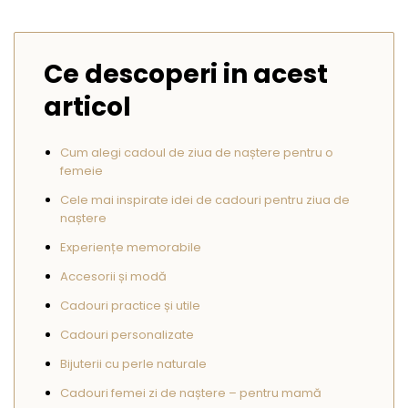
Seturi Perle cu Argint
Brățări cu Perle
Pandantive cu Perle
Ce descoperi in acest
Brose cu Perle
articol
Cum alegi cadoul de ziua de naștere pentru o
femeie
Cele mai inspirate idei de cadouri pentru ziua de
naștere
Experiențe memorabile
Accesorii și modă
Cadouri practice și utile
Cadouri personalizate
Bijuterii cu perle naturale
Cadouri femei zi de naștere – pentru mamă