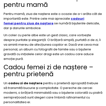
pentru mamă
Pentru mamă, ziua de naștere este o ocazie de a-i arăta cât de
importantă este. Printre cele mai apreciate
cadouri
femei
pentru ziua de naștere
se numără bijuteriile delicate,
dar și darurile simbolice.
Un colier cu perle albe este un gest clasic, care vorbește
despre puritate și eleganță. O brățară simplă, purtată zi de zi, îi
va aminti mereu de afecțiunea copiilor ei. Dacă vrei ceva mai
personal, un album cu fotografii de familie sau o bijuterie
gravată cu inițialele celor dragi este un cadou care aduce
emoție pură.
Cadou femei zi de naștere –
pentru prietenă
Un
cadou zi de naștere
pentru o prietenă apropiată trebuie
să transmită bucurie și complicitate. O pereche de cercei
moderni, o brățară minimalistă sau o bijuterie colorată cu piatră
semiprețioasă sunt alegeri care îmbină rafinamentul cu
personalitatea ei.