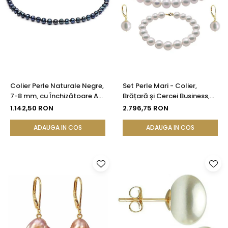
Colier Perle Naturale Negre,
Set Perle Mari - Colier,
7-8 mm, cu Închizătoare Aur
Brățară și Cercei Business,
14K (aur 585) | KASKADDA®
Aur Galben 14K, Perle Albe
1.142,50 RON
2.796,75 RON
Premium 8,5-9,5 mm |
KASKADDA®
ADAUGA IN COS
ADAUGA IN COS