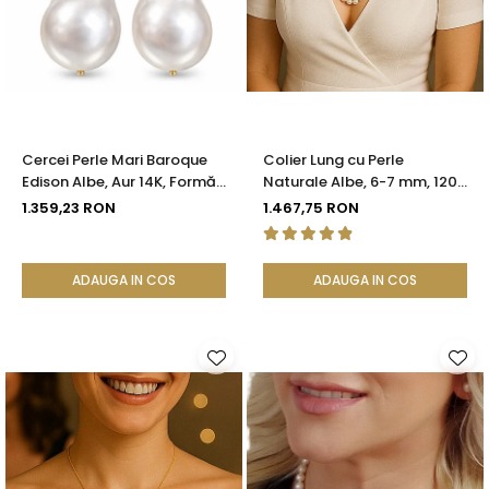
Cercei Perle Mari Baroque
Colier Lung cu Perle
Edison Albe, Aur 14K, Formă
Naturale Albe, 6-7 mm, 120
Organică | KASKADDA®
cm, Închizătoare Argint 925
1.359,23 RON
1.467,75 RON
| KASKADDA®
ADAUGA IN COS
ADAUGA IN COS