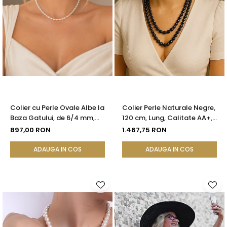
Colier cu Perle Ovale Albe la
Colier Perle Naturale Negre,
Baza Gatului, de 6/4 mm,
120 cm, Lung, Calitate AA+,
Calitate AAA, Aur 14K |
Argint 925 | KASKADDA®
897,00 RON
1.467,75 RON
KASKADDA®
ADAUGA IN COS
ADAUGA IN COS