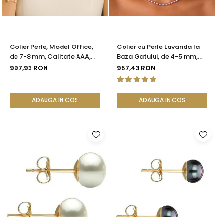
Colier Perle, Model Office,
Colier cu Perle Lavanda la
de 7-8 mm, Calitate AAA,
Baza Gatului, de 4-5 mm,
Aur 14K | KASKADDA®
Perle Rare, Calitate AAA+,
997,93 RON
957,43 RON
Aur 14K | KASKADDA®
ADAUGA IN COS
ADAUGA IN COS