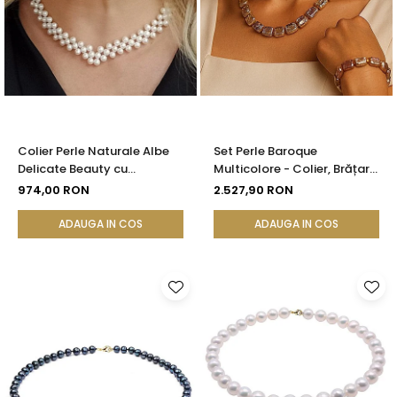
Colier Perle Naturale Albe
Set Perle Baroque
Delicate Beauty cu
Multicolore - Colier, Brățară
Închizătoare Argint |
și Cercei, Aur Galben 14K |
974,00 RON
2.527,90 RON
KASKADDA®
KASKADDA®
ADAUGA IN COS
ADAUGA IN COS