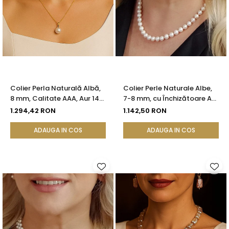
Colier Perla Naturală Albă,
Colier Perle Naturale Albe,
8 mm, Calitate AAA, Aur 14K
7-8 mm, cu Închizătoare Aur
(aur 585) | KASKADDA®
14K (aur 585) | KASKADDA®
1.294,42 RON
1.142,50 RON
ADAUGA IN COS
ADAUGA IN COS