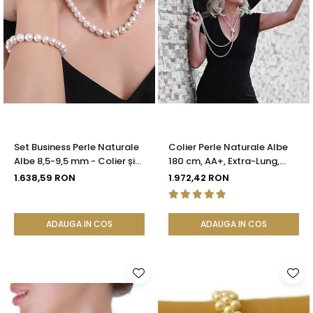
Set Business Perle Naturale
Colier Perle Naturale Albe
Albe 8,5-9,5 mm - Colier și
180 cm, AA+, Extra-Lung,
Brățară, Argint 925 |
Argint 925 | KASKADDA®
1.638,59 RON
1.972,42 RON
KASKADDA®
ADAUGA IN COS
ADAUGA IN COS