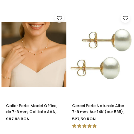
Colier Perle, Model Office,
Cercei Perle Naturale Albe
de 7-8 mm, Calitate AAA,
7-8 mm, Aur 14K (aur 585),
Aur 14K | KASKADDA®
Calitatea AAA | KASKADDA®
997,93 RON
527,59 RON