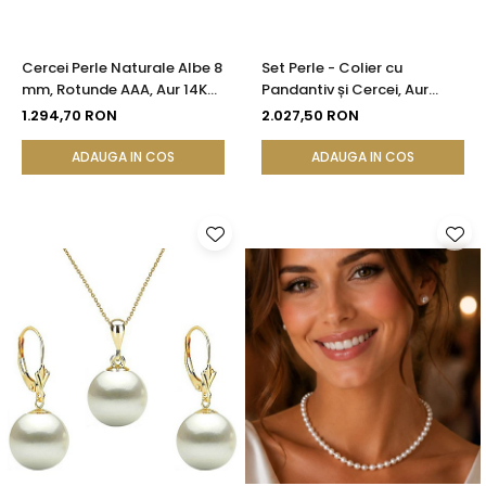
Cercei Perle Naturale Albe 8
Set Perle - Colier cu
mm, Rotunde AAA, Aur 14K
Pandantiv și Cercei, Aur
(aur 585), Model Lalea |
Galben 14K, Perle Albe
1.294,70 RON
2.027,50 RON
KASKADDA®
Premium 8 mm | KASKADDA®
ADAUGA IN COS
ADAUGA IN COS