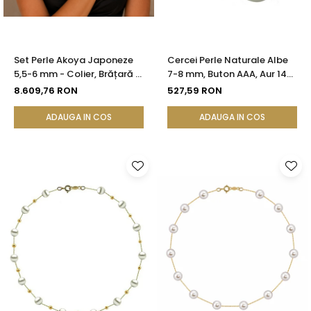
Set Perle Akoya Japoneze
Cercei Perle Naturale Albe
5,5-6 mm - Colier, Brățară și
7-8 mm, Buton AAA, Aur 14K
Cercei cu Închizători Sferice,
(aur 585), Fluturași Aur în
8.609,76 RON
527,59 RON
Aur Galben 14K | KASKADDA®
Silicon | KASKADDA®
ADAUGA IN COS
ADAUGA IN COS