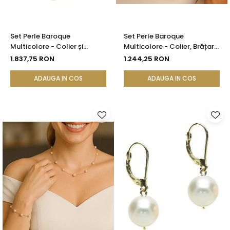
Set Perle Baroque
Set Perle Baroque
Multicolore - Colier și
Multicolore - Colier, Brățară
Brățară, Aur Galben 14K |
și Cercei, Argint 925 |
1.837,75 RON
1.244,25 RON
KASKADDA®
KASKADDA®
ADAUGA IN COS
ADAUGA IN COS