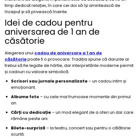
timp dedicat relației, în care cei doi să își amintească de
început și să privească înainte.
Idei de cadou pentru
aniversarea de 1 an de
căsătorie
Alegerea unui
cadou de aniversare a 1 an de
căsătorie
poate fi o provocare. Tradiția spune că darurile ar
trebui să fie legate de hârtie, dar interpretările moderne permit
și cadouri cu valoare simbolică.
Scrisori sau jurnale personalizate
– un cadou intim și
emoționant.
Albume foto
– cu cele mai frumoase momente din primul
an.
Cărți cu dedicație
– un mod elegant de a oferi un dar care
rămâne peste ani.
Bilete-surpriză
– la teatru, concert sau pentru o călătorie
scurtă.