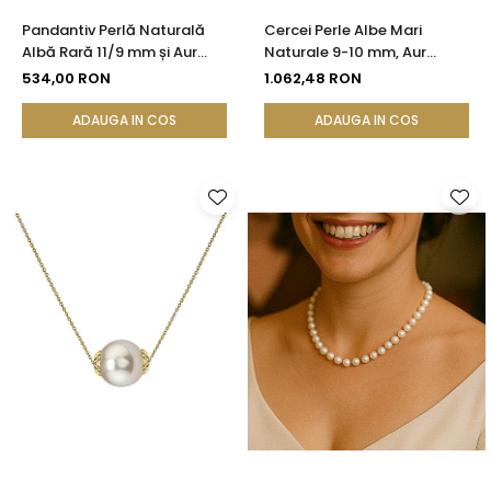
Pandantiv Perlă Naturală
Cercei Perle Albe Mari
Albă Rară 11/9 mm și Aur
Naturale 9-10 mm, Aur
Galben 14K (aur 585) |
Galben 14K, Formă Buton,
534,00 RON
1.062,48 RON
KASKADDA®
Tortiță Închisă | KASKADDA®
ADAUGA IN COS
ADAUGA IN COS