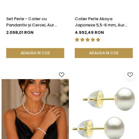
Set Perle - Colier cu
Colier Perle Akoya
Pandantiv și Cercei, Aur
Japoneze 5,5-6 mm, Aur
Galben 14K, Perle Albe
Galben 14K cu Închizătoare
2.098,01 RON
4.992,49 RON
Premium 10 mm |
Filigranată | KASKADDA®
KASKADDA®
ADAUGA IN COS
ADAUGA IN COS