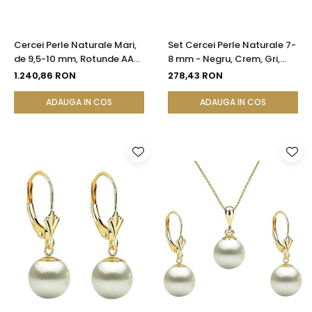
Cercei Perle Naturale Mari,
Set Cercei Perle Naturale 7-
de 9,5-10 mm, Rotunde AAA,
8 mm - Negru, Crem, Gri,
Aur 14K (aur 585) |
Lavandă - Argint 925 |
1.240,86 RON
278,43 RON
KASKADDA®
KASKADDA®
ADAUGA IN COS
ADAUGA IN COS