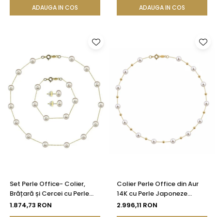
ADAUGA IN COS
ADAUGA IN COS
Set Perle Office- Colier,
Colier Perle Office din Aur
Brățară și Cercei cu Perle
14K cu Perle Japoneze
Naturale Albe 4-5 mm, Aur
Akoya 5,5 mm și Bile de Aur |
1.874,73 RON
2.996,11 RON
Galben 14K (aur 585) -
KASKADDA®