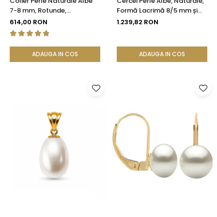
Colier Perle Naturale Albe
Cercei Perle Albe, Naturale,
7-8 mm, Rotunde,
Formă Lacrimă 8/5 mm și
Închizătoare Argint 925 |
Aur Galben 14K | KASKADDA®
614,00 RON
1.239,82 RON
KASKADDA®
ADAUGA IN COS
ADAUGA IN COS