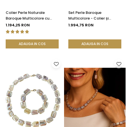
Colier Perle Naturale
Set Perle Baroque
Baroque Multicolore cu
Multicolore - Colier și
Închizătoare Aur 14K (aur
Cercei, Aur Galben 14K |
1.194,25 RON
1.994,75 RON
585) | KASKADDA®
KASKADDA®
ADAUGA IN COS
ADAUGA IN COS