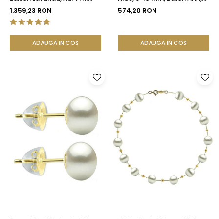
KASKADDA®
Aur 14K (aur 585), Tip Șurub |
1.359,23 RON
574,20 RON
KASKADDA®
ADAUGA IN COS
ADAUGA IN COS