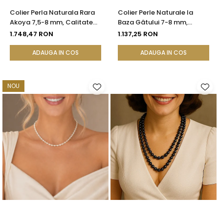
Colier Perla Naturala Rara
Colier Perle Naturale la
Akoya 7,5-8 mm, Calitate
Baza Gâtului 7-8 mm,
AAA+, Aur 14K | KASKADDA®
Închizătoare Aur 14K |
1.748,47 RON
1.137,25 RON
KASKADDA®
ADAUGA IN COS
ADAUGA IN COS
NOU