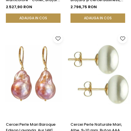
și Cercei, Aur Galben 14K |
Aur Galben 14K, Perle Albe
2.527,90 RON
2.796,75 RON
KASKADDA®
Premium 8,5-9,5 mm |
KASKADDA®
ADAUGA IN COS
ADAUGA IN COS
Cercei Perle Mari Baroque
Cercei Perle Naturale Mari,
Edison Lavanda, Aur 14K|
Albe, 9-10 mm, Buton AAA,