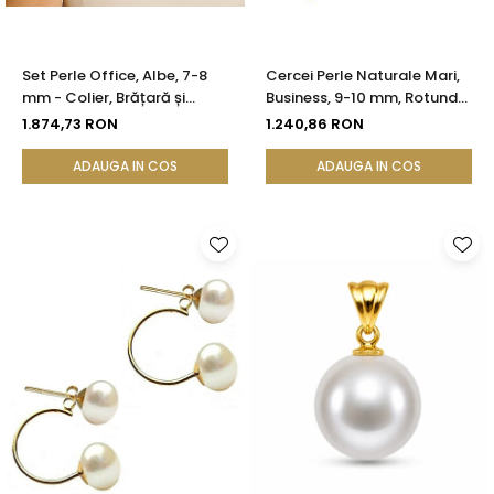
Set Perle Office, Albe, 7-8
Cercei Perle Naturale Mari,
mm - Colier, Brățară și
Business, 9-10 mm, Rotunde
Cercei, Aur Galben 14K |
AAA, Aur 14K (aur 585) |
1.874,73 RON
1.240,86 RON
KASKADDA®
KASKADDA®
ADAUGA IN COS
ADAUGA IN COS