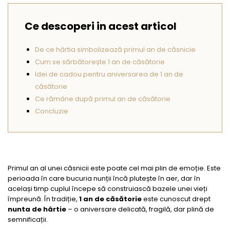
Seturi Perle cu Argint
Brățări cu Perle
Ce descoperi in acest articol
Pandantive cu Perle
De ce hârtia simbolizează primul an de căsnicie
Brose cu Perle
Cum se sărbătorește 1 an de căsătorie
Idei de cadou pentru aniversarea de 1 an de
căsătorie
Ce rămâne după primul an de căsătorie
Concluzie
Primul an al unei căsnicii este poate cel mai plin de emoție. Este
perioada în care bucuria nunții încă plutește în aer, dar în
același timp cuplul începe să construiască bazele unei vieți
împreună. În tradiție,
1 an de căsătorie
este cunoscut drept
nunta de hârtie
– o aniversare delicată, fragilă, dar plină de
semnificații.