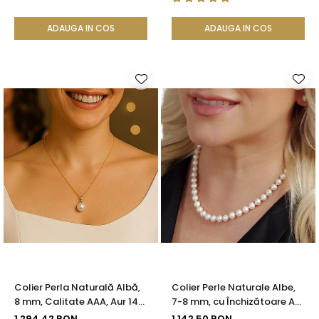
ADAUGA IN COS
ADAUGA IN COS
Colier Perla Naturală Albă,
Colier Perle Naturale Albe,
8 mm, Calitate AAA, Aur 14K
7-8 mm, cu Închizătoare Aur
(aur 585) | KASKADDA®
14K (aur 585) | KASKADDA®
1.294,42 RON
1.142,50 RON