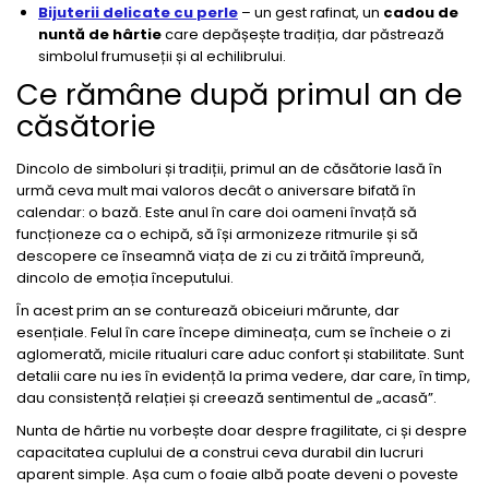
Bijuterii delicate cu perle
– un gest rafinat, un
cadou de
nuntă de hârtie
care depășește tradiția, dar păstrează
simbolul frumuseții și al echilibrului.
Ce rămâne după primul an de
căsătorie
Dincolo de simboluri și tradiții, primul an de căsătorie lasă în
urmă ceva mult mai valoros decât o aniversare bifată în
calendar: o bază. Este anul în care doi oameni învață să
funcționeze ca o echipă, să își armonizeze ritmurile și să
descopere ce înseamnă viața de zi cu zi trăită împreună,
dincolo de emoția începutului.
În acest prim an se conturează obiceiuri mărunte, dar
esențiale. Felul în care începe dimineața, cum se încheie o zi
aglomerată, micile ritualuri care aduc confort și stabilitate. Sunt
detalii care nu ies în evidență la prima vedere, dar care, în timp,
dau consistență relației și creează sentimentul de „acasă”.
Nunta de hârtie nu vorbește doar despre fragilitate, ci și despre
capacitatea cuplului de a construi ceva durabil din lucruri
aparent simple. Așa cum o foaie albă poate deveni o poveste