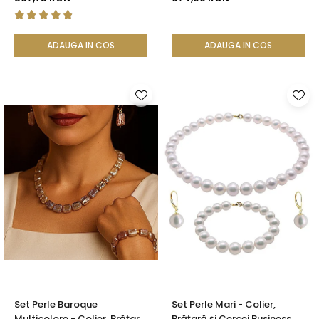
| KASKADDA®
KASKADDA®
ADAUGA IN COS
ADAUGA IN COS
Set Perle Baroque
Set Perle Mari - Colier,
Multicolore - Colier, Brățară
Brățară și Cercei Business,