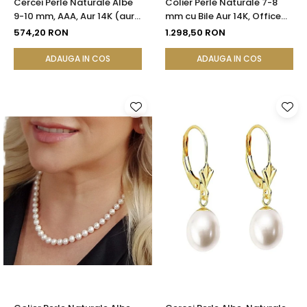
Cercei Perle Naturale Albe
Colier Perle Naturale 7-8
9-10 mm, AAA, Aur 14K (aur
mm cu Bile Aur 14K, Office
585), Tip Șurub cu Fluturași
Elegant | KASKADDA®
574,20 RON
1.298,50 RON
Silicon | KASKADDA®
ADAUGA IN COS
ADAUGA IN COS