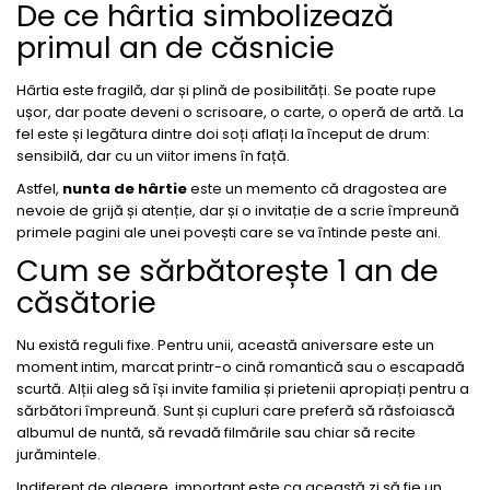
De ce hârtia simbolizează
primul an de căsnicie
Hârtia este fragilă, dar și plină de posibilități. Se poate rupe
ușor, dar poate deveni o scrisoare, o carte, o operă de artă. La
fel este și legătura dintre doi soți aflați la început de drum:
sensibilă, dar cu un viitor imens în față.
Astfel,
nunta de hârtie
este un memento că dragostea are
nevoie de grijă și atenție, dar și o invitație de a scrie împreună
primele pagini ale unei povești care se va întinde peste ani.
Cum se sărbătorește 1 an de
căsătorie
Nu există reguli fixe. Pentru unii, această aniversare este un
moment intim, marcat printr-o cină romantică sau o escapadă
scurtă. Alții aleg să își invite familia și prietenii apropiați pentru a
sărbători împreună. Sunt și cupluri care preferă să răsfoiască
albumul de nuntă, să revadă filmările sau chiar să recite
jurămintele.
Indiferent de alegere, important este ca această zi să fie un