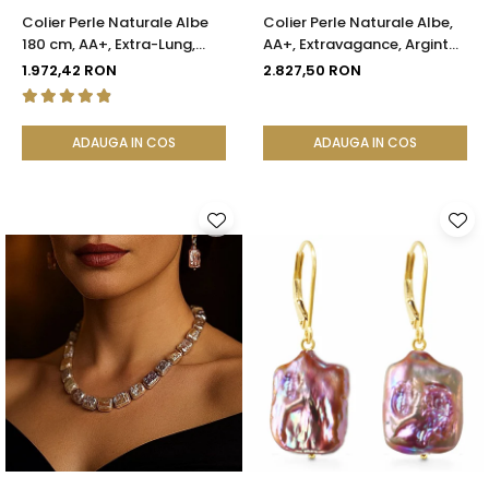
Colier Perle Naturale Albe
Colier Perle Naturale Albe,
180 cm, AA+, Extra-Lung,
AA+, Extravagance, Argint
Argint 925 | KASKADDA®
925 | KASKADDA®
1.972,42 RON
2.827,50 RON
ADAUGA IN COS
ADAUGA IN COS