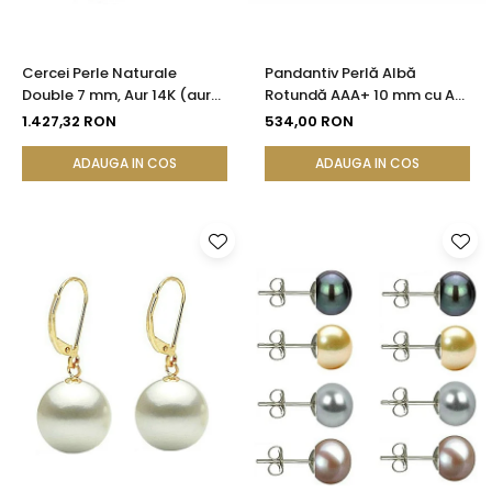
Cercei Perle Naturale
Pandantiv Perlă Albă
Double 7 mm, Aur 14K (aur
Rotundă AAA+ 10 mm cu Aur
585), Simetrici și Versatili |
14K (aur 585) | KASKADDA®
1.427,32 RON
534,00 RON
KASKADDA®
ADAUGA IN COS
ADAUGA IN COS