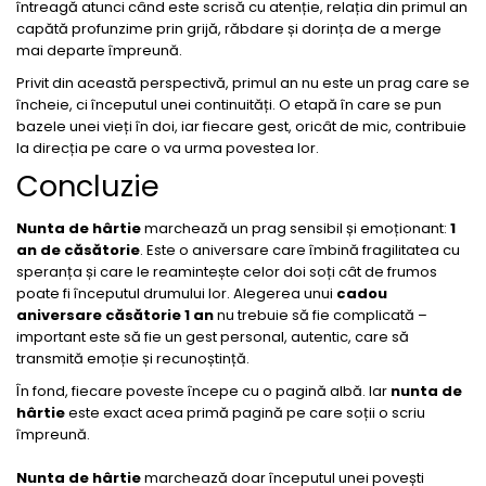
întreagă atunci când este scrisă cu atenție, relația din primul an
capătă profunzime prin grijă, răbdare și dorința de a merge
mai departe împreună.
Privit din această perspectivă, primul an nu este un prag care se
încheie, ci începutul unei continuități. O etapă în care se pun
bazele unei vieți în doi, iar fiecare gest, oricât de mic, contribuie
la direcția pe care o va urma povestea lor.
Concluzie
Nunta de hârtie
marchează un prag sensibil și emoționant:
1
an de căsătorie
. Este o aniversare care îmbină fragilitatea cu
speranța și care le reamintește celor doi soți cât de frumos
poate fi începutul drumului lor. Alegerea unui
cadou
aniversare căsătorie 1 an
nu trebuie să fie complicată –
important este să fie un gest personal, autentic, care să
transmită emoție și recunoștință.
În fond, fiecare poveste începe cu o pagină albă. Iar
nunta de
hârtie
este exact acea primă pagină pe care soții o scriu
împreună.
Nunta de hârtie
marchează doar începutul unei povești