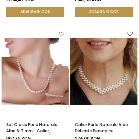
ADAUGA IN COS
ADAUGA IN COS
Set Clasic Perle Naturale
Colier Perle Naturale Albe
Albe 6-7 mm - Colier,
Delicate Beauty cu
Brățară și Cercei, Argint 925
Închizătoare Argint |
867,75 RON
974,00 RON