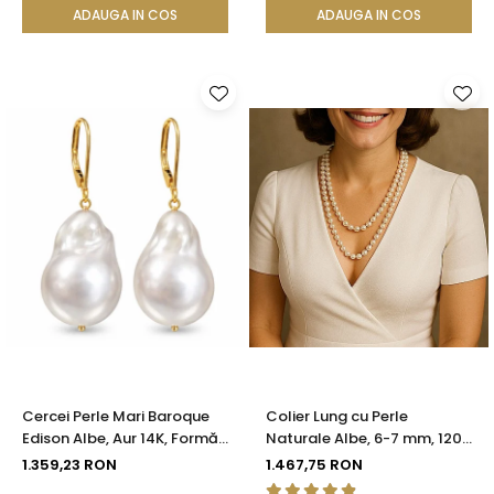
KASKADDA®
ADAUGA IN COS
ADAUGA IN COS
Cercei Perle Mari Baroque
Colier Lung cu Perle
Edison Albe, Aur 14K, Formă
Naturale Albe, 6-7 mm, 120
Organică | KASKADDA®
cm, Închizătoare Argint 925
1.359,23 RON
1.467,75 RON
| KASKADDA®