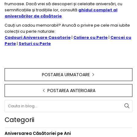
frumoase. Dacă vrei să descoperi și celelalte aniversări, cu
semnificațiile și tradițiile lor, consultă
ghidul complet al
aniversărilor de căsătorie
.
Cauți un cadou memorabil? Aruncă o privire pe cele mai iubite
colecții cu perle naturale:
Cadouri Aniversare Casatorie
|
Coliere cu Perle
|
Cercei cu
Perle
|
Seturi cu Perle
POSTAREA URMATOARE
POSTAREA ANTERIOARA
Categorii
Aniversarea Căsătoriei pe Ani