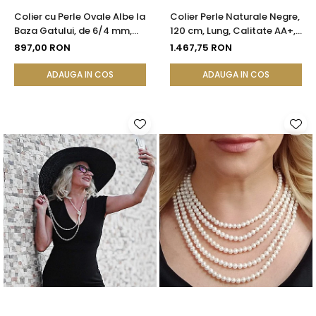
Colier cu Perle Ovale Albe la
Colier Perle Naturale Negre,
Baza Gatului, de 6/4 mm,
120 cm, Lung, Calitate AA+,
Calitate AAA, Aur 14K |
Argint 925 | KASKADDA®
897,00 RON
1.467,75 RON
KASKADDA®
ADAUGA IN COS
ADAUGA IN COS