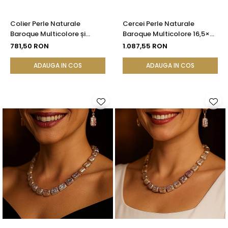
Colier Perle Naturale
Cercei Perle Naturale
Baroque Multicolore și
Baroque Multicolore 16,5×25
Închizătoare Argint 925 |
mm, Aur 14K (aur 585),
781,50 RON
1.087,55 RON
KASKADDA®
Tortiță Închisă | KASKADDA®
ADAUGA IN COS
ADAUGA IN COS