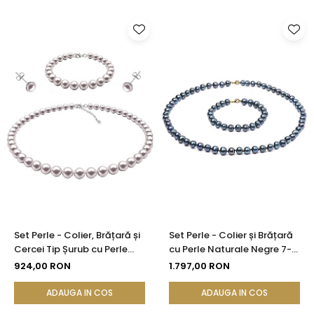
Set Perle - Colier, Brățară și
Set Perle - Colier și Brățară
Cercei Tip Șurub cu Perle
cu Perle Naturale Negre 7-8
Naturale Albe 7-8 mm,
mm, Închizători Aur Galben
924,00 RON
1.797,00 RON
Argint 925 | KASKADDA®
14K | KASKADDA®
ADAUGA IN COS
ADAUGA IN COS