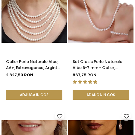
Colier Perle Naturale Albe,
Set Clasic Perle Naturale
AA+, Extravagance, Argint
Albe 6-7 mm - Colier,
925 | KASKADDA®
Brățară și Cercei, Argint 925
2.827,50 RON
867,75 RON
| KASKADDA®
ADAUGA IN COS
ADAUGA IN COS