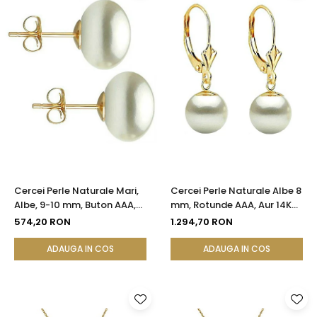
Cercei Perle Naturale Mari,
Cercei Perle Naturale Albe 8
Albe, 9-10 mm, Buton AAA,
mm, Rotunde AAA, Aur 14K
Aur 14K (aur 585), Tip Șurub |
(aur 585), Model Lalea |
574,20 RON
1.294,70 RON
KASKADDA®
KASKADDA®
ADAUGA IN COS
ADAUGA IN COS