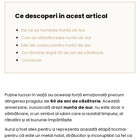
Seturi Perle cu Argint
Brățări cu Perle
Ce descoperi in acest articol
Pandantive cu Perle
De ce se numește Nunta de Aur
Brose cu Perle
Cum se sărbătorește nunta de aur
Idei de cadou pentru nunta de aur
Ce rămâne după 50 de ani de căsătorie
Concluzie
Puține lucruri în viață au aceeași forță emoțională precum
atingerea pragului de
50 de ani de căsătorie
. Această
aniversare, cunoscută drept
nunta de aur
, nu este doar o
sărbătoare, ci un simbol al iubirii care a rezistat timpului, al
răbdării și al bucuriei împărtășite.
Aurul a fost ales pentru a reprezenta această etapă tocmai
pentru că este un metal nobil, strălucitor și incoruptibil. La fel ca