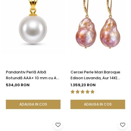
Pandantiv Perlă Albă
Cercei Perle Mari Baroque
Rotundă AAA+ 10 mm cu Aur
Edison Lavanda, Aur 14K|
14K (aur 585) | KASKADDA®
KASKADDA®
534,00 RON
1.359,23 RON
ADAUGA IN COS
ADAUGA IN COS