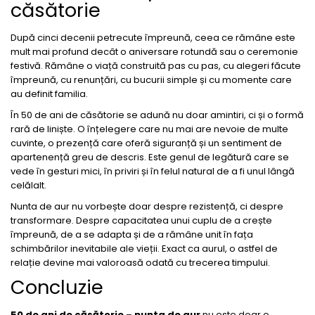
căsătorie
După cinci decenii petrecute împreună, ceea ce rămâne este
mult mai profund decât o aniversare rotundă sau o ceremonie
festivă. Rămâne o viață construită pas cu pas, cu alegeri făcute
împreună, cu renunțări, cu bucurii simple și cu momente care
au definit familia.
În 50 de ani de căsătorie se adună nu doar amintiri, ci și o formă
rară de liniște. O înțelegere care nu mai are nevoie de multe
cuvinte, o prezență care oferă siguranță și un sentiment de
apartenență greu de descris. Este genul de legătură care se
vede în gesturi mici, în priviri și în felul natural de a fi unul lângă
celălalt.
Nunta de aur nu vorbește doar despre rezistență, ci despre
transformare. Despre capacitatea unui cuplu de a crește
împreună, de a se adapta și de a rămâne unit în fața
schimbărilor inevitabile ale vieții. Exact ca aurul, o astfel de
relație devine mai valoroasă odată cu trecerea timpului.
Concluzie
50 de ani de căsătorie – nunta de aur
nu este doar o