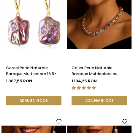
Cercei Perle Naturale
Colier Perle Naturale
Baroque Multicolore 16,5×25
Baroque Multicolore cu
mm, Aur 14K (aur 585),
Închizătoare Aur 14K (aur
1.087,55 RON
1.194,25 RON
Tortiță Închisă | KASKADDA®
585) | KASKADDA®
ADAUGA IN COS
ADAUGA IN COS