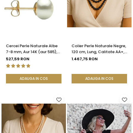
Cercei Perle Naturale Albe
Colier Perle Naturale Negre,
7-8 mm, Aur 14K (aur 585),
120 cm, Lung, Calitate AA+,
Calitatea AAA | KASKADDA®
Argint 925 | KASKADDA®
527,59 RON
1.467,75 RON
ADAUGA IN COS
ADAUGA IN COS