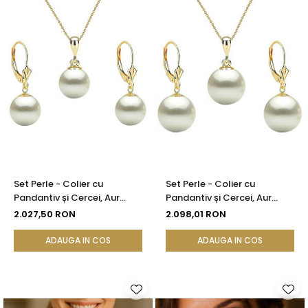
Set Perle - Colier cu
Set Perle - Colier cu
Pandantiv și Cercei, Aur
Pandantiv și Cercei, Aur
Galben 14K, Perle Albe
Galben 14K, Perle Albe
2.027,50 RON
2.098,01 RON
Premium 8 mm | KASKADDA®
Premium 10 mm |
KASKADDA®
ADAUGA IN COS
ADAUGA IN COS