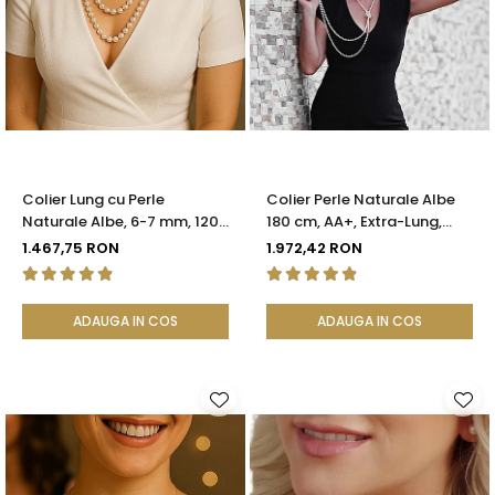
Colier Lung cu Perle
Colier Perle Naturale Albe
Naturale Albe, 6-7 mm, 120
180 cm, AA+, Extra-Lung,
cm, Închizătoare Argint 925
Argint 925 | KASKADDA®
1.467,75 RON
1.972,42 RON
| KASKADDA®
ADAUGA IN COS
ADAUGA IN COS