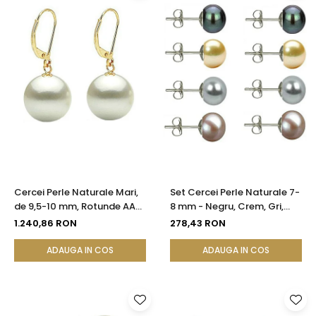
Cercei Perle Naturale Mari,
Set Cercei Perle Naturale 7-
de 9,5-10 mm, Rotunde AAA,
8 mm - Negru, Crem, Gri,
Aur 14K (aur 585) |
Lavandă - Argint 925 |
1.240,86 RON
278,43 RON
KASKADDA®
KASKADDA®
ADAUGA IN COS
ADAUGA IN COS