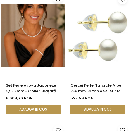
Set Perle Akoya Japoneze
Cercei Perle Naturale Albe
5,5-6 mm - Colier, Brățară și
7-8 mm, Buton AAA, Aur 14K
Cercei cu Închizători Sferice,
(aur 585), Fluturași Aur în
8.609,76 RON
527,59 RON
Aur Galben 14K | KASKADDA®
Silicon | KASKADDA®
ADAUGA IN COS
ADAUGA IN COS