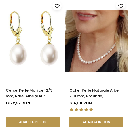
Cercei Perle Mari de 12/9
Colier Perle Naturale Albe
mm, Rare, Albe și Aur
7-8 mm, Rotunde,
Galben 14K, Forma Lacrimă |
Închizătoare Argint 925 |
1.372,57 RON
614,00 RON
KASKADDA®
KASKADDA®
ADAUGA IN COS
ADAUGA IN COS