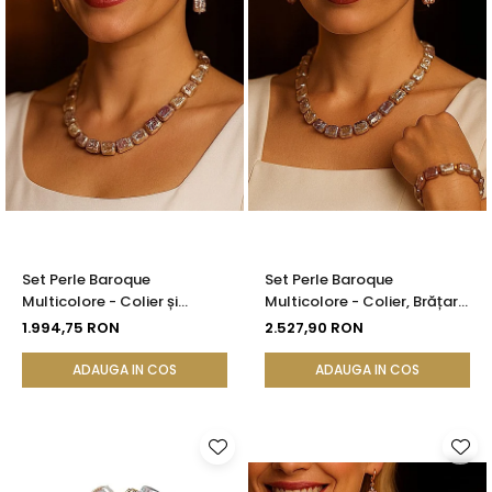
Set Perle Baroque
Set Perle Baroque
Multicolore - Colier și
Multicolore - Colier, Brățară
Cercei, Aur Galben 14K |
și Cercei, Aur Galben 14K |
1.994,75 RON
2.527,90 RON
KASKADDA®
KASKADDA®
ADAUGA IN COS
ADAUGA IN COS