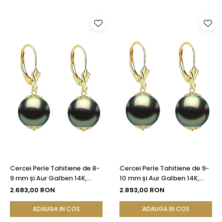
Cercei Perle Tahitiene de 8-
Cercei Perle Tahitiene de 9-
9 mm și Aur Galben 14K,
10 mm și Aur Galben 14K,
Forma Rotundă |
Forma Rotundă |
2.683,00 RON
2.893,00 RON
KASKADDA®
KASKADDA®
ADAUGA IN COS
ADAUGA IN COS