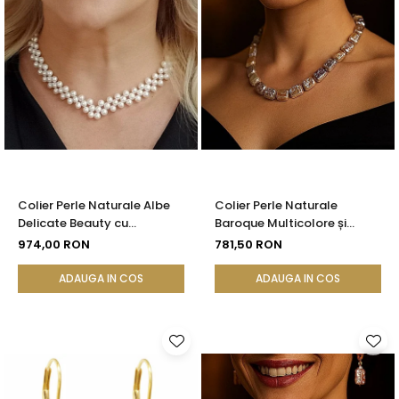
Colier Perle Naturale Albe
Colier Perle Naturale
Delicate Beauty cu
Baroque Multicolore și
Închizătoare Argint |
Închizătoare Argint 925 |
974,00 RON
781,50 RON
KASKADDA®
KASKADDA®
ADAUGA IN COS
ADAUGA IN COS