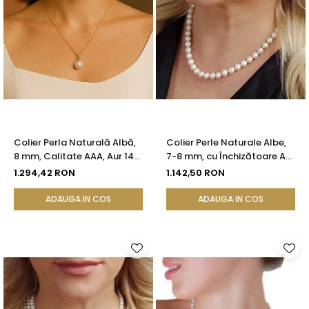
Colier Perla Naturală Albă,
Colier Perle Naturale Albe,
8 mm, Calitate AAA, Aur 14K
7-8 mm, cu Închizătoare Aur
(aur 585) | KASKADDA®
14K (aur 585) | KASKADDA®
1.294,42 RON
1.142,50 RON
ADAUGA IN COS
ADAUGA IN COS