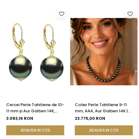
Cercei Perle Tahitiene de 10-
Colier Perle Tahitiene 9-11
11 mm și Aur Galben 14K,
mm, AAA, Aur Galben 14K |
Forma Rotundă |
KASKADDA®
3.083,16 RON
23.775,00 RON
KASKADDA®
ADAUGA IN COS
ADAUGA IN COS