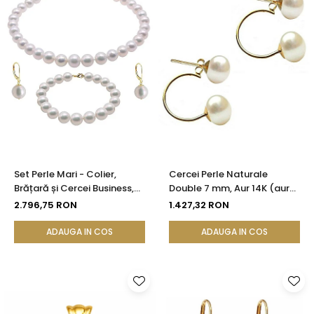
Set Perle Mari - Colier,
Cercei Perle Naturale
Brățară și Cercei Business,
Double 7 mm, Aur 14K (aur
Aur Galben 14K, Perle Albe
585), Simetrici și Versatili |
2.796,75 RON
1.427,32 RON
Premium 8,5-9,5 mm |
KASKADDA®
KASKADDA®
ADAUGA IN COS
ADAUGA IN COS