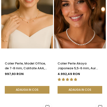
Colier Perle, Model Office,
Colier Perle Akoya
de 7-8 mm, Calitate AAA,
Japoneze 5,5-6 mm, Aur
Aur 14K | KASKADDA®
Galben 14K cu Închizătoare
997,93 RON
4.992,49 RON
Filigranată | KASKADDA®
ADAUGA IN COS
ADAUGA IN COS