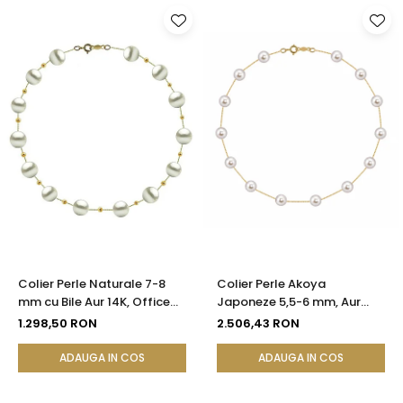
Colier Perle Naturale 7-8
Colier Perle Akoya
mm cu Bile Aur 14K, Office
Japoneze 5,5-6 mm, Aur
Elegant | KASKADDA®
Galben 14K | KASKADDA®
1.298,50 RON
2.506,43 RON
ADAUGA IN COS
ADAUGA IN COS