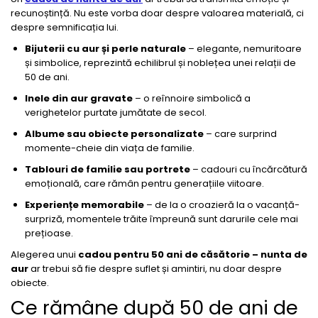
recunoștință. Nu este vorba doar despre valoarea materială, ci
despre semnificația lui.
Bijuterii cu aur și perle naturale
– elegante, nemuritoare
și simbolice, reprezintă echilibrul și noblețea unei relații de
50 de ani.
Inele din aur gravate
– o reînnoire simbolică a
verighetelor purtate jumătate de secol.
Albume sau obiecte personalizate
– care surprind
momente-cheie din viața de familie.
Tablouri de familie sau portrete
– cadouri cu încărcătură
emoțională, care rămân pentru generațiile viitoare.
Experiențe memorabile
– de la o croazieră la o vacanță-
surpriză, momentele trăite împreună sunt darurile cele mai
prețioase.
Alegerea unui
cadou pentru 50 ani de căsătorie – nunta de
aur
ar trebui să fie despre suflet și amintiri, nu doar despre
obiecte.
Ce rămâne după 50 de ani de