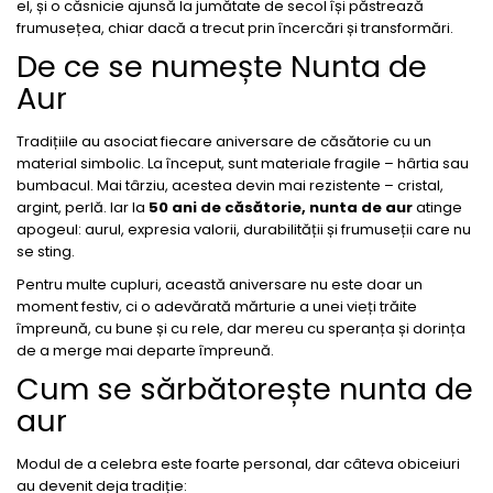
el, și o căsnicie ajunsă la jumătate de secol își păstrează
frumusețea, chiar dacă a trecut prin încercări și transformări.
De ce se numește Nunta de
Aur
Tradițiile au asociat fiecare aniversare de căsătorie cu un
material simbolic. La început, sunt materiale fragile – hârtia sau
bumbacul. Mai târziu, acestea devin mai rezistente – cristal,
argint, perlă. Iar la
50 ani de căsătorie, nunta de aur
atinge
apogeul: aurul, expresia valorii, durabilității și frumuseții care nu
se sting.
Pentru multe cupluri, această aniversare nu este doar un
moment festiv, ci o adevărată mărturie a unei vieți trăite
împreună, cu bune și cu rele, dar mereu cu speranța și dorința
de a merge mai departe împreună.
Cum se sărbătorește nunta de
aur
Modul de a celebra este foarte personal, dar câteva obiceiuri
au devenit deja tradiție: