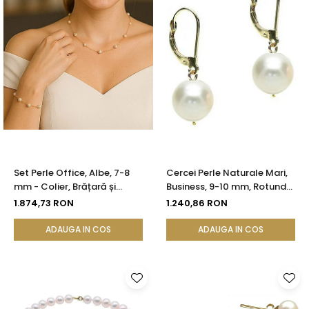
Set Perle Office, Albe, 7-8
Cercei Perle Naturale Mari,
mm - Colier, Brățară și
Business, 9-10 mm, Rotunde
Cercei, Aur Galben 14K |
AAA, Aur 14K (aur 585) |
1.874,73 RON
1.240,86 RON
KASKADDA®
KASKADDA®
ADAUGA IN COS
ADAUGA IN COS