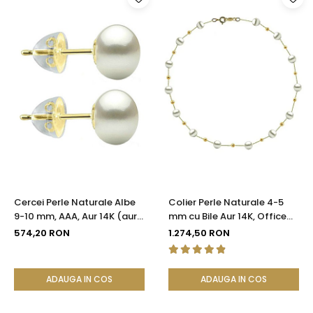
Cercei Perle Naturale Albe
Colier Perle Naturale 4-5
9-10 mm, AAA, Aur 14K (aur
mm cu Bile Aur 14K, Office
585), Tip Șurub cu Fluturași
Elegant | KASKADDA®
574,20 RON
1.274,50 RON
Silicon | KASKADDA®
ADAUGA IN COS
ADAUGA IN COS