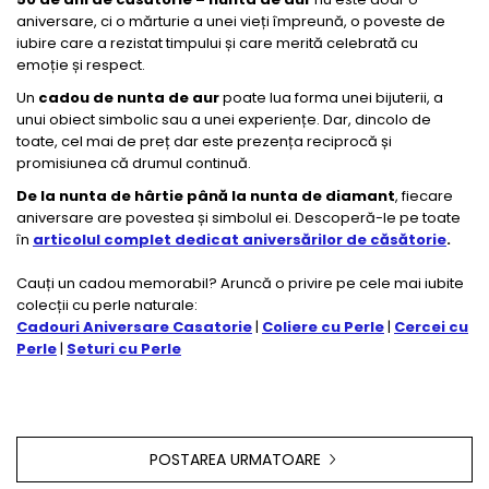
aniversare, ci o mărturie a unei vieți împreună, o poveste de
iubire care a rezistat timpului și care merită celebrată cu
emoție și respect.
Un
cadou de nunta de aur
poate lua forma unei bijuterii, a
unui obiect simbolic sau a unei experiențe. Dar, dincolo de
toate, cel mai de preț dar este prezența reciprocă și
promisiunea că drumul continuă.
De la nunta de hârtie până la nunta de diamant
, fiecare
aniversare are povestea și simbolul ei. Descoperă-le pe toate
în
articolul complet dedicat aniversărilor de căsătorie
.
Cauți un cadou memorabil? Aruncă o privire pe cele mai iubite
colecții cu perle naturale:
Cadouri Aniversare Casatorie
|
Coliere cu Perle
|
Cercei cu
Perle
|
Seturi cu Perle
POSTAREA URMATOARE