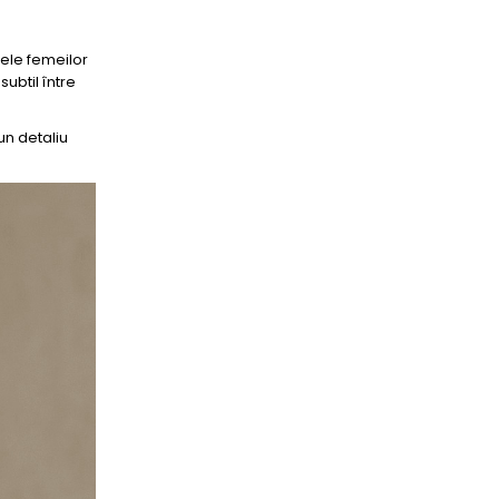
utele femeilor
subtil între
un detaliu