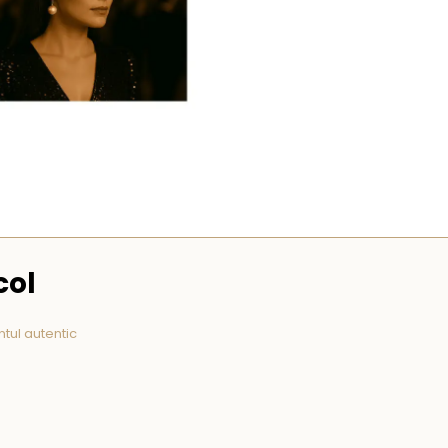
col
ntul autentic