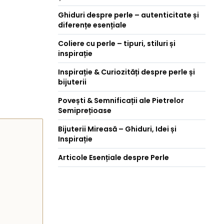
Ghiduri despre perle – autenticitate și
diferențe esențiale
Coliere cu perle – tipuri, stiluri și
inspirație
Inspirație & Curiozități despre perle și
bijuterii
Povești & Semnificații ale Pietrelor
Semiprețioase
Bijuterii Mireasă – Ghiduri, Idei și
Inspirație
Articole Esențiale despre Perle