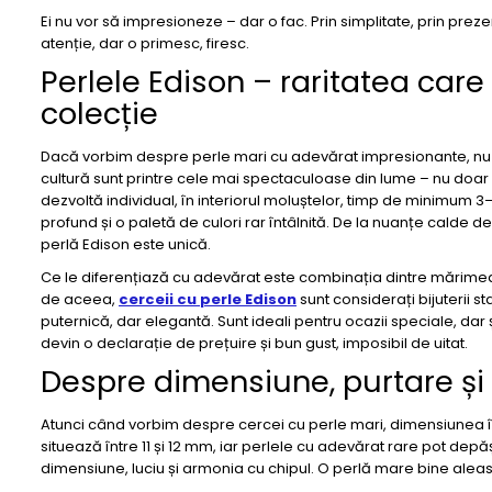
Ei nu vor să impresioneze – dar o fac. Prin simplitate, prin prezenț
atenție, dar o primesc, firesc.
Perlele Edison – raritatea care 
colecție
Dacă vorbim despre perle mari cu adevărat impresionante, nu p
cultură sunt printre cele mai spectaculoase din lume – nu doar pr
dezvoltă individual, în interiorul moluștelor, timp de minimum 3–
profund și o paletă de culori rar întâlnită. De la nuanțe calde d
perlă Edison este unică.
Ce le diferențiază cu adevărat este combinația dintre mărimea 
de aceea,
cerceii cu perle Edison
sunt considerați bijuterii 
puternică, dar elegantă. Sunt ideali pentru ocazii speciale, dar și
devin o declarație de prețuire și bun gust, imposibil de uitat.
Despre dimensiune, purtare și
Atunci când vorbim despre cercei cu perle mari, dimensiunea 
situează între 11 și 12 mm, iar perlele cu adevărat rare pot dep
dimensiune, luciu și armonia cu chipul. O perlă mare bine aleas