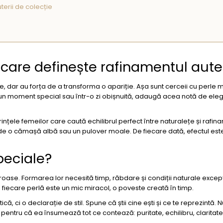
terii de colecție
a care definește rafinamentul aute
te, dar au forța de a transforma o apariție. Așa sunt cerceii cu perle m
într-un moment special sau într-o zi obișnuită, adaugă acea notă de el
ințele femeilor care caută echilibrul perfect între naturalețe și rafina
uri de o cămașă albă sau un pulover moale. De fiecare dată, efectul est
peciale?
roase. Formarea lor necesită timp, răbdare și condiții naturale excep
r: fiecare perlă este un mic miracol, o poveste creată în timp.
, ci o declarație de stil. Spune că știi cine ești și ce te reprezintă. 
entru că ea însumează tot ce contează: puritate, echilibru, claritate