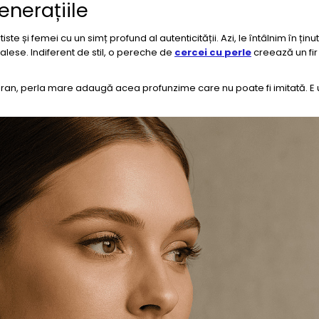
enerațiile
ste și femei cu un simț profund al autenticității. Azi, le întâlnim în țin
alese. Indiferent de stil, o pereche de
cercei cu perle
creează un fir 
an, perla mare adaugă acea profunzime care nu poate fi imitată. E 