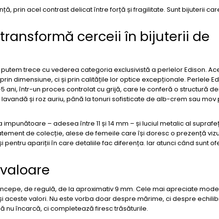
ă, prin acel contrast delicat între forță și fragilitate. Sunt bijuterii ca
transformă cerceii în bijuterii de
utem trece cu vederea categoria exclusivistă a perlelor Edison. Ac
in dimensiune, ci și prin calitățile lor optice excepționale. Perlele E
5 ani, într-un proces controlat cu grijă, care le conferă o structură de
e lavandă și roz auriu, până la tonuri sofisticate de alb-crem sau mov 
impunătoare – adesea între 11 și 14 mm – și luciul metalic al suprafe
statement de colecție, alese de femeile care își doresc o prezență viz
 pentru apariții în care detaliile fac diferența. Iar atunci când sunt of
 valoare
începe, de regulă, de la aproximativ 9 mm. Cele mai apreciate mode
ăși aceste valori. Nu este vorba doar despre mărime, ci despre echilibr
ă nu încarcă, ci completează firesc trăsăturile.