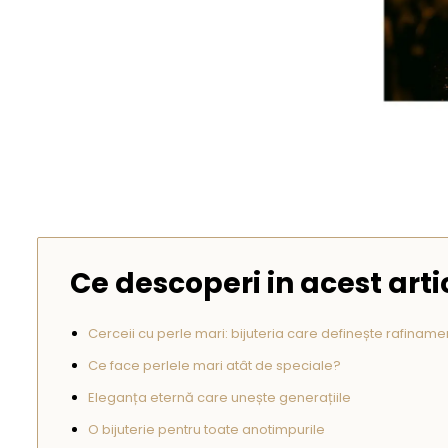
Seturi Perle cu Argint
Brățări cu Perle
Pandantive cu Perle
Brose cu Perle
Ce descoperi in acest arti
Cerceii cu perle mari: bijuteria care definește rafiname
Ce face perlele mari atât de speciale?
Eleganța eternă care unește generațiile
O bijuterie pentru toate anotimpurile