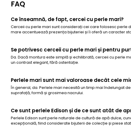
FAQ
Ce înseamnă, de fapt, cercei cu perle mari?
Cerceii cu perle mari sunt considerați cei care folosesc perle 
mare accentuează prezența bijuteriei și îi oferă un caracter s
Se potrivesc cerceii cu perle mari și pentru pur
Da. Dacă montura este simplă și echilibrată, cerceii cu perle mari
un contrast elegant, fără ostentație.
Perlele mari sunt mai valoroase decât cele mi
În general, da. Perlele mari necesită un timp mai îndelungat de 
suprafață, formă și grosimea nacrului.
Ce sunt perlele Edison și de ce sunt atât de a
Perlele Edison sunt perle naturale de cultură de apă dulce, cun
excepțională, fiind considerate bijuterii de colecție și piese st