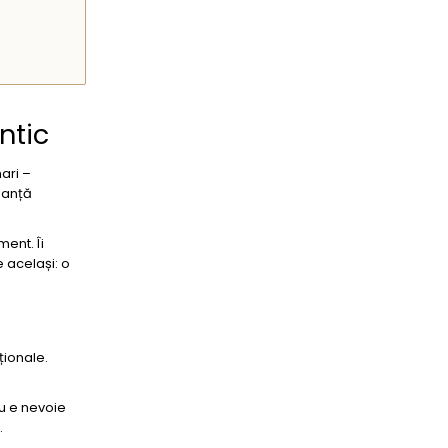
ntic
ari –
eganță
ment. Îi
e același: o
ționale.
Nu e nevoie
.