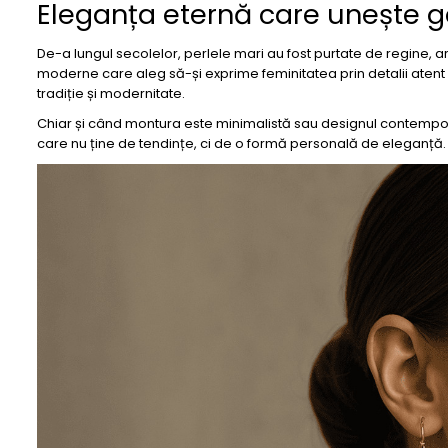
Eleganța eternă care unește g
De-a lungul secolelor, perlele mari au fost purtate de regine, arti
moderne care aleg să-și exprime feminitatea prin detalii atent 
tradiție și modernitate.
Chiar și când montura este minimalistă sau designul contempor
care nu ține de tendințe, ci de o formă personală de eleganță.