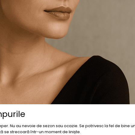
mpurile
eper. Nu au nevoie de sezon sau ocazie. Se potrivesc la fel de bine un
tă se strecoară într-un moment de liniște.