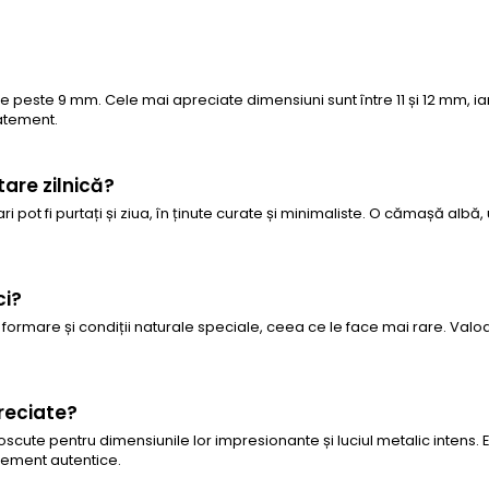
de peste 9 mm. Cele mai apreciate dimensiuni sunt între 11 și 12 mm,
tatement.
tare zilnică?
 pot fi purtați și ziua, în ținute curate și minimaliste. O cămașă albă,
ci?
formare și condiții naturale speciale, ceea ce le face mai rare. Valoar
preciate?
oscute pentru dimensiunile lor impresionante și luciul metalic intens.
atement autentice.