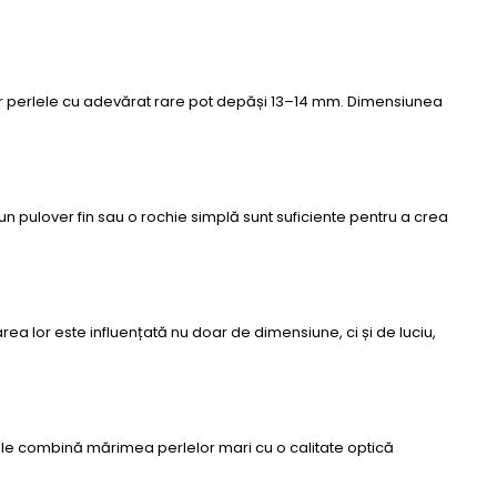
 iar perlele cu adevărat rare pot depăși 13–14 mm. Dimensiunea
 un pulover fin sau o rochie simplă sunt suficiente pentru a crea
ea lor este influențată nu doar de dimensiune, ci și de luciu,
 Ele combină mărimea perlelor mari cu o calitate optică