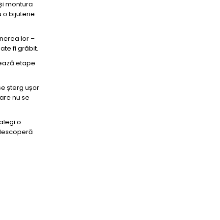
 și montura
 o bijuterie
inerea lor –
te fi grăbit.
chează etape
se șterg ușor
care nu se
alegi o
descoperă