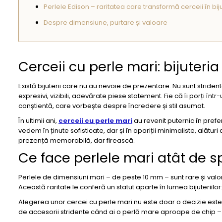
Perlele Edison – raritatea care transformă cerceii în biju
Despre dimensiune, purtare și valoare
Cerceii cu perle mari: bijuteri
Există bijuterii care nu au nevoie de prezentare. Nu sunt striden
expresivi, vizibili, adevărate piese statement. Fie că îi porți 
conștientă, care vorbește despre încredere și stil asumat.
În ultimii ani,
cerceii cu perle mari
au revenit puternic în prefer
vedem în ținute sofisticate, dar și în apariții minimaliste, alăt
prezență memorabilă, dar firească.
Ce face perlele mari atât de s
Perlele de dimensiuni mari – de peste 10 mm – sunt rare și valo
Această raritate le conferă un statut aparte în lumea bijuteriilo
Alegerea unor cercei cu perle mari nu este doar o decizie estetică
de accesorii stridente când ai o perlă mare aproape de chip – p