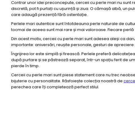
Contrar unor idei preconcepute, cerceii cu perle mari nu sunt r
discretă, pot fi purtați cu ușurință și ziua. O cămașă albă, un pu
care adaugă prezență fără ostentație.
Perlele mari autentice sunt întotdeauna perle naturale de cultură,
tocmai de aceea sunt mai rare și mai valoroase. Fiecare perlă est
Din acest motiv, cerceii cu perle mari sunt adesea aleși ca dar
importante: aniversări, reușite personale, gesturi de aprecier
Îngrijirea lor este simplă și firească. Perlele preferă delicat
după purtare și se păstrează separat, într-un spațiu ferit de um
pierde în timp.
Cerceii cu perle mari sunt piese statement care nu trec neobse
bijuterie cu personalitate. Răsfoiește colecția noastră de
cerce
perechea care îți completează perfect stilul.