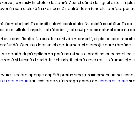
ezervați exclusiv ținutelor de seară. Atunci când designul este simplu
lover fin sau o bluză într-o nuanță neutră devin fundalul perfect pentru
 formate lent, în condiții atent controlate. Nu există scurtături în obț
e rezultatul timpului, al răbdării și al unui proces natural care nu poa
uri cu semnificație. Nu sunt bijuterii „de moment”, ci piese care mar
e profundă. Oferi nu doar un obiect frumos, ci o emoție care rămâne.
ețea: se poartă după aplicarea parfumului sau a produselor cosmetice, 
ezeală și lumină directă. În schimb, îți oferă ceva rar – o frumusețe 
rvate. Fiecare apariție capătă profunzime și rafinament atunci când 
i cu perle mari
sau explorează întreaga gamă de
cercei cu perle
și 