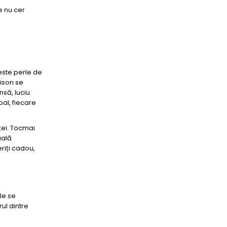
re nu cer
este perle de
dison se
nsă, luciu
pal, fiecare
ței. Tocmai
uală
eriți cadou,
le se
ul dintre