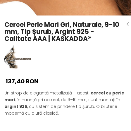
Seturi Perle cu Argint
Brățări cu Perle
Pandantive cu Perle
Cercei Perle Mari Gri, Naturale, 9-10
Brose cu Perle
mm, Tip Șurub, Argint 925 -
Calitate AAA | KASKADDA®
137,40 RON
Un strop de eleganță metalizată – acești
cercei cu perle
mari
, în nuanță gri natural, de 9–10 mm, sunt montați în
argint 925
, cu sistem de prindere tip șurub. O bijuterie
modernă cu alură clasică.