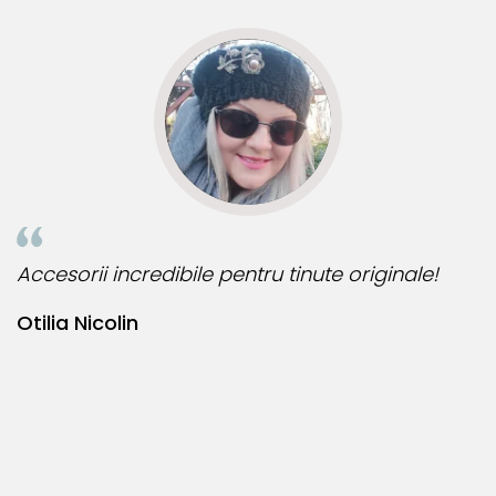
Accesorii incredibile pentru tinute originale!
B
Otilia Nicolin
B