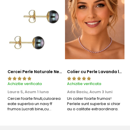
Cercei Perle Naturale Negre 5-6 mm, Buton AAA, Aur 14K (aur 585), Tip Șurub | KASKADDA®
Colier cu Perle Lavanda la Baza Gatului, de 4-5 mm, Perle Rare, Calitate AAA+, Aur 14K | KASKADDA®
Achizitie verificata
Achizitie verificata
Ac
Laura S,
Acum 1 luna
Ada Baciu,
Acum 3 luni
M
4
Cercei foarte finuti,culoarea
Un colier foarte frumos!
eate superba un navy ff
Perlele sunt superbe si chiar
B
frumos.Lucrati bine,cu
au o calitate extraordinara.
b
siguranta am sa revin pt mai
s
multe comenzi.❤️
d
R