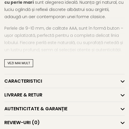
cu perle mari
sunt alegerea ideală. Nuanța gri natural, cu
luciu oglindă și reflexii discrete albăstrui sau argintii,
adaugă un aer contemporan unei forme clasice.
Perlele de 9–10 mm, de calitate AAA, sunt în formă buton –
ușor aplatizată, perfectă pentru a completa delicat linia
lobului. Fiecare perlă este naturală, cu suprafață netedă și
un lustru profund, semn al selecției atente și autenticității.
Montura este realizată din argint 925, cu prindere tip șurub,
VEZI MAI MULT
gândită pentru confort și siguranță la purtare. Acești
cercei argint cu perle
sunt versatili – îndeajuns de mari
CARACTERISTICI
pentru a ieși în evidență, dar suficient de subtili pentru a
rămâne în zona eleganței discrete.
LIVRARE & RETUR
Te invităm să explorezi și alte bijuterii statement din
AUTENTICITATE & GARANȚIE
colecția de
cercei cu perle mari
, alături de gama
completă de
cercei cu perle
.
REVIEW-URI
(0)
Caracteristici tehnice