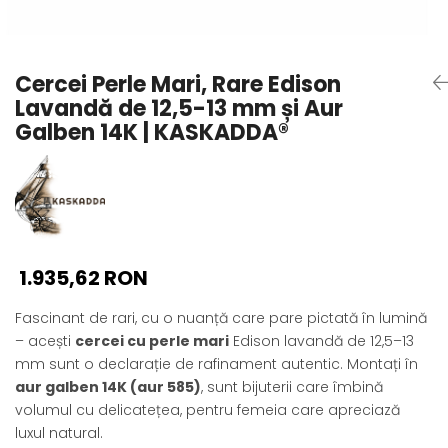
Seturi Perle cu Argint
Brățări cu Perle
Pandantive cu Perle
Cercei Perle Mari, Rare Edison
Brose cu Perle
Lavandă de 12,5-13 mm și Aur
Galben 14K | KASKADDA®
1.935,62 RON
Fascinant de rari, cu o nuanță care pare pictată în lumină
– acești
cercei cu perle mari
Edison lavandă de 12,5–13
mm sunt o declarație de rafinament autentic. Montați în
aur galben 14K (aur 585)
, sunt bijuterii care îmbină
volumul cu delicatețea, pentru femeia care apreciază
luxul natural.