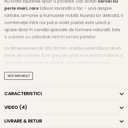
Nu toate bijuteriile spun o poveste. Dar acești
cercei cu
perle mari, rare
Edison lavandă o fac – una despre
raritate, armonie și frumusețe nobilă. Nuanța lor delicată, o
combinație între roz pal și violet pastel, este unică și
apare doar în condiții speciale de formare naturală. Este
o culoare cu adevărat rară în lumea perlelor.
La dimensiunea de 12,5–13 mm, aceste perle Edison devin
piese de colecție. Sunt greu de găsit în această mărime și
aproape imposibil de întâlnit cu un asemenea luciu
intens, de tip oglindă. Calitatea lor AAA le plasează în elita
VEZI MAI MULT
perlelor de cultură, fiind selectate individual pentru
simetrie, strălucire și suprafață netedă.
CARACTERISTICI
Montura din
aur galben 14K (aur 585)
le oferă echilibru
vizual și siguranță, fără a distrage atenția de la perla în
VIDEO
(4)
sine. Rezultatul este un design atemporal, cu
personalitate, ideal pentru evenimente elegante sau
LIVRARE & RETUR
pentru femeile care iubesc să poarte bijuterii cu caracter.