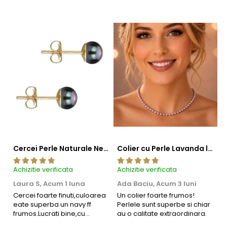
Cercei Perle Naturale Negre 5-6 mm, Buton AAA, Aur 14K (aur 585), Tip Șurub | KASKADDA®
Colier cu Perle Lavanda la Baza Gatului, de 4-5 mm, Perle Rare, Calitate AAA+, Aur 14K | KASKADDA®
Achizitie verificata
Achizitie verificata
Ac
Laura S,
Acum 1 luna
Ada Baciu,
Acum 3 luni
M
4
Cercei foarte finuti,culoarea
Un colier foarte frumos!
eate superba un navy ff
Perlele sunt superbe si chiar
B
frumos.Lucrati bine,cu
au o calitate extraordinara.
b
siguranta am sa revin pt mai
s