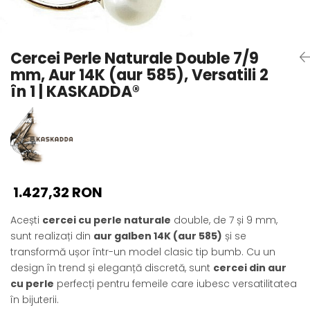
Seturi Perle cu Argint
Brățări cu Perle
Pandantive cu Perle
Cercei Perle Naturale Double 7/9
Brose cu Perle
mm, Aur 14K (aur 585), Versatili 2
în 1 | KASKADDA®
1.427,32 RON
Acești
cercei cu perle naturale
double, de 7 și 9 mm,
sunt realizați din
aur galben 14K (aur 585)
și se
transformă ușor într-un model clasic tip bumb. Cu un
design în trend și eleganță discretă, sunt
cercei din aur
cu perle
perfecți pentru femeile care iubesc versatilitatea
în bijuterii.