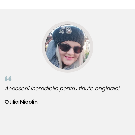
multe comenzi.❤️
d
R
Accesorii incredibile pentru tinute originale!
B
Otilia Nicolin
B