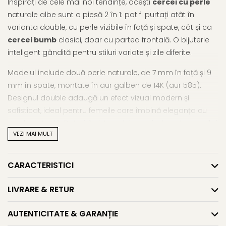
Inspirați de cele mai noi tendințe, acești
cercei cu perle
naturale albe sunt o piesă 2 în 1: pot fi purtați atât în
varianta double, cu perle vizibile în față și spate, cât și ca
cercei bumb
clasici, doar cu partea frontală. O bijuterie
inteligent gândită pentru stiluri variate și zile diferite.
Modelul include două perle naturale, de 7 mm în față și 9
mm în spate, montate în aur galben de 14K (aur 585).
Designul double adaugă un efect vizual modern și
sofisticat, ideal pentru femeile care îmbină eleganța cu
moda actuală. Datorită sistemului de prindere detașabil și
VEZI MAI MULT
fluturașilor extra din aur și silicon
incluși în pachet,
acești
cercei din aur cu perle
pot deveni o piesă
statement sau un accesoriu discret, în funcție de
CARACTERISTICI
moment.
LIVRARE & RETUR
Dacă ești în căutarea unor piese de impact, îți sugerăm
să vezi și selecția noastră de
cercei cu perle mari
și
AUTENTICITATE & GARANȚIE
întreaga colecție de
cercei cu perle
.