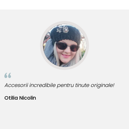
multe comenzi.❤️
d
R
Accesorii incredibile pentru tinute originale!
B
Otilia Nicolin
B