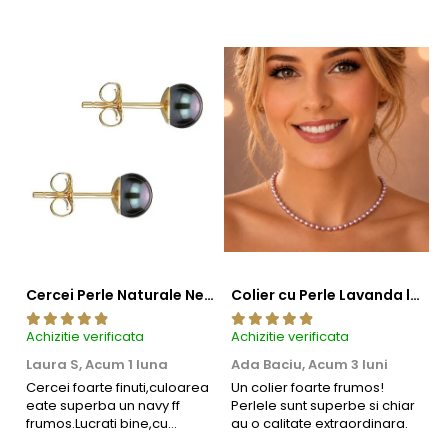
Cercei Perle Naturale Negre 5-6 mm, Buton AAA, Aur 14K (aur 585), Tip Șurub | KASKADDA®
Colier cu Perle Lavanda la Baza Gatului, de 4-5 mm, Perle Rare, Calitate AAA+, Aur 14K | KASKADDA®
Achizitie verificata
Achizitie verificata
Ac
Laura S,
Acum 1 luna
Ada Baciu,
Acum 3 luni
M
4
Cercei foarte finuti,culoarea
Un colier foarte frumos!
eate superba un navy ff
Perlele sunt superbe si chiar
B
frumos.Lucrati bine,cu
au o calitate extraordinara.
b
siguranta am sa revin pt mai
s