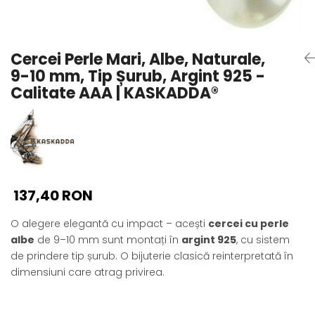
Seturi Perle cu Argint
Brățări cu Perle
Pandantive cu Perle
Cercei Perle Mari, Albe, Naturale,
Brose cu Perle
9-10 mm, Tip Șurub, Argint 925 -
Calitate AAA | KASKADDA®
137,40 RON
O alegere elegantă cu impact – acești
cercei cu perle
albe
de 9–10 mm sunt montați în
argint 925
, cu sistem
de prindere tip șurub. O bijuterie clasică reinterpretată în
dimensiuni care atrag privirea.