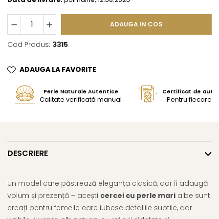
ADAUGA IN COS
Cod Produs:
3315
ADAUGA LA FAVORITE
Perle Naturale Autentice
Certificat de aute
Calitate verificată manual
Pentru fiecare bi
DESCRIERE
Un model care păstrează eleganța clasică, dar îi adaugă
volum și prezență – acești
cercei cu perle mari
albe sunt
creați pentru femeile care iubesc detaliile subtile, dar