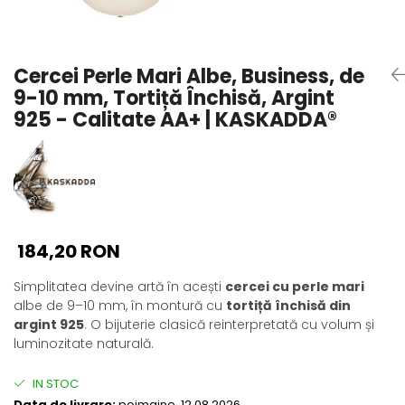
Seturi Perle cu Argint
Brățări cu Perle
Pandantive cu Perle
Cercei Perle Mari Albe, Business, de
Brose cu Perle
9-10 mm, Tortiță Închisă, Argint
925 - Calitate AA+ | KASKADDA®
184,20 RON
Simplitatea devine artă în acești
cercei cu perle mari
albe de 9–10 mm, în montură cu
tortiță închisă din
argint 925
. O bijuterie clasică reinterpretată cu volum și
luminozitate naturală.
IN STOC
Data de livrare:
poimaine, 12.08.2026