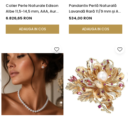
Colier Perle Naturale Edison
Pandantiv Perlă Naturală
Albe 11,5-14,5 mm, AAA, Aur
Lavandă Rară 11/9 mm și Aur
Galben 14K | KASKADDA®
Galben 14K (aur 585) |
6.826,65 RON
534,00 RON
KASKADDA®
ADAUGA IN COS
ADAUGA IN COS