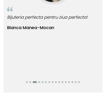
le!
Bijuteria perfecta pentru ziua perfecta!
O b
ata
Bianca Manea-Mocan
oca
Nic