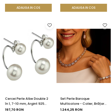
ADAUGA IN COS
ADAUGA IN COS
Cercei Perle Albe Double 2
Set Perle Baroque
în 1, 7-10 mm, Argint 925
Multicolore - Colier, Brățară
Placat cu Platină |
și Cercei, Argint 925 |
197,70 RON
1.244,25 RON