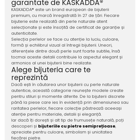
garantate de KASKADDA®
KASKADDA® este un brand european de bijuterii
premium, cu marcă înregistrată în 27 de țări. Fiecare
bijuterie este realizată din perle naturale atent
selecționate și este însoțită de certificat de garanție și
autenticitate.
Selecția perlelor se face cu atenție la luciu, culoare,
formă și echilibrul vizual al întregii bijuterii. Uneori,
diferențele dintre două perle sunt foarte subtile, însă
tocmai aceste detalii contribuie la aspectul elegant și
armonios al unei bijuterii bine realizate.
Alege bijuteria care te
reprezintă
Dacă ești în căutarea unor bijuterii cu perle naturale
autentice, această categorie reunește modele create
pentru stiluri și momente diferite. De la bijuterii discrete
până la piese care ies în evidență prin dimensiunea sau
raritatea perlelor, fiecare colecție păstrează aceeași
atenție pentru materiale, detalii și eleganță.
Iar dacă îți dorești și alt tip de frumusețe naturală, poți
descoperi și
bijuteriile cu pietre semiprețioase
,
apreciate pentru culoare, simbolism și unicitatea
fiecărei pietre.