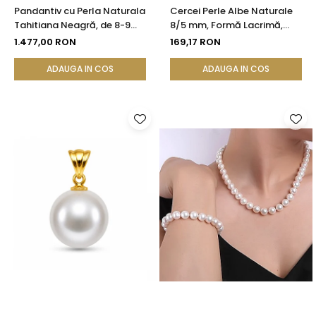
Pandantiv cu Perla Naturala
Cercei Perle Albe Naturale
Tahitiana Neagră, de 8-9
8/5 mm, Formă Lacrimă,
mm si Aur de 14k
Tortiță Închisă, Argint 925 |
1.477,00 RON
169,17 RON
KASKADDA®
ADAUGA IN COS
ADAUGA IN COS