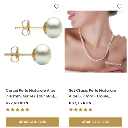
Cercei Perle Naturale Albe
Set Clasic Perle Naturale
7-8 mm, Aur 14K (aur 585),
Albe 6-7 mm - Colier,
Calitatea AAA | KASKADDA®
Brățară și Cercei, Argint 925
527,59 RON
867,75 RON
| KASKADDA®
ADAUGA IN COS
ADAUGA IN COS