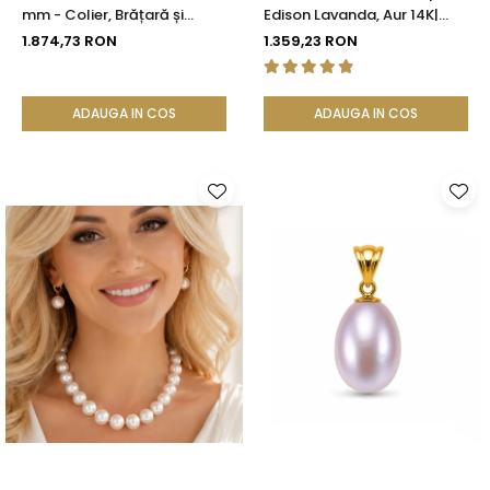
mm - Colier, Brățară și
Edison Lavanda, Aur 14K|
Cercei, Aur Galben 14K |
KASKADDA®
1.874,73 RON
1.359,23 RON
KASKADDA®
ADAUGA IN COS
ADAUGA IN COS