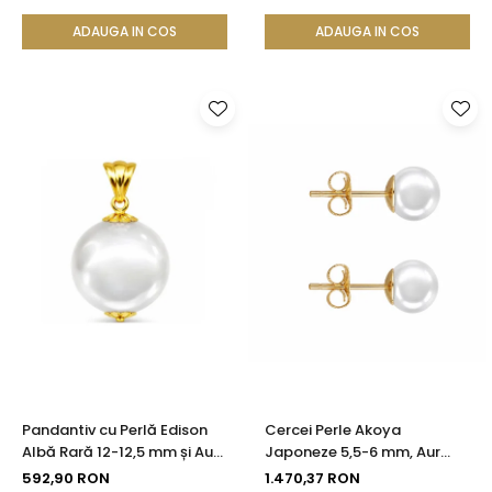
KASKADDA®
KASKADDA®
ADAUGA IN COS
ADAUGA IN COS
Pandantiv cu Perlă Edison
Cercei Perle Akoya
Albă Rară 12-12,5 mm și Aur
Japoneze 5,5-6 mm, Aur
Galben 14K (aur 585) |
Galben 14K, Tip Șurub -
592,90 RON
1.470,37 RON