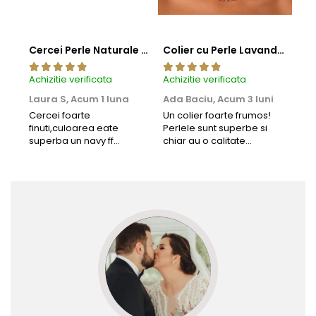
Cercei Perle Naturale Negre 5-6 mm, Buton AAA, Aur 14K (aur 585), Tip Șurub | KASKADDA®
Colier cu Perle Lavanda la Baza Gatului, de 4-5 mm, Perle Rare, Calitate AAA+, Aur 14K | KASKADDA®
Achizitie verificata
Achizitie verificata
Achi
Laura S,
Acum 1 luna
Ada Baciu,
Acum 3 luni
Mun
Acu
Cercei foarte
Un colier foarte frumos!
finuti,culoarea eate
Perlele sunt superbe si
Bun
superba un navy ff
chiar au o calitate
cu b
frumos.Lucrati bine,cu
extraordinara.
sup
siguranta am sa revin pt
deca
mai multe comenzi.❤️
Rec