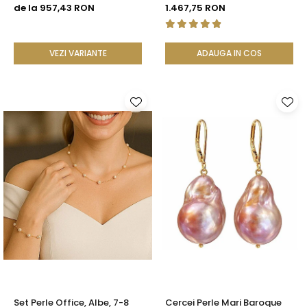
Rare, Calitate AAA+, Aur 14K
cm, Închizătoare Argint 925
de la 957,43 RON
1.467,75 RON
| KASKADDA®
| KASKADDA®
VEZI VARIANTE
ADAUGA IN COS
Set Perle Office, Albe, 7-8
Cercei Perle Mari Baroque