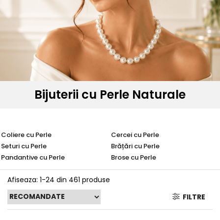
Seturi Perle cu Argint
Brățări cu Perle
Pandantive cu Perle
Brose cu Perle
Bijuterii cu Perle Naturale
Coliere cu Perle
Cercei cu Perle
Seturi cu Perle
Brățări cu Perle
Pandantive cu Perle
Brose cu Perle
Afiseaza:
1-
24
din
461
produse
FILTRE