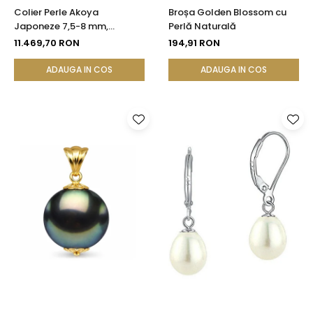
Colier Perle Akoya
Broșa Golden Blossom cu
Japoneze 7,5-8 mm,
Perlă Naturală
Calitate AAA, Închizătoare
11.469,70 RON
194,91 RON
Aur Galben 14K | KASKADDA®
ADAUGA IN COS
ADAUGA IN COS