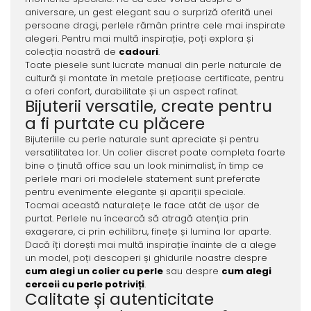
aniversare, un gest elegant sau o surpriză oferită unei
persoane dragi, perlele rămân printre cele mai inspirate
alegeri. Pentru mai multă inspirație, poți explora și
colecția noastră de
cadouri
.
Toate piesele sunt lucrate manual din perle naturale de
cultură și montate în metale prețioase certificate, pentru
a oferi confort, durabilitate și un aspect rafinat.
Bijuterii versatile, create pentru
a fi purtate cu plăcere
Bijuteriile cu perle naturale sunt apreciate și pentru
versatilitatea lor. Un colier discret poate completa foarte
bine o ținută office sau un look minimalist, în timp ce
perlele mari ori modelele statement sunt preferate
pentru evenimente elegante și apariții speciale.
Tocmai această naturalețe le face atât de ușor de
purtat. Perlele nu încearcă să atragă atenția prin
exagerare, ci prin echilibru, finețe și lumina lor aparte.
Dacă îți dorești mai multă inspirație înainte de a alege
un model, poți descoperi și ghidurile noastre despre
cum alegi un colier cu perle
sau despre
cum alegi
cerceii cu perle potriviți
.
Calitate și autenticitate