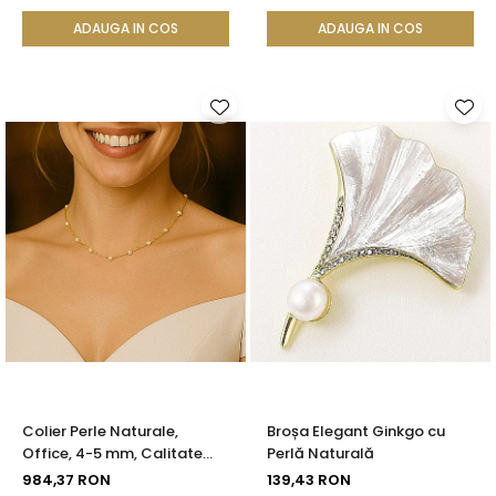
KASKADDA®
Calitate AAA+ | KASKADDA®
ADAUGA IN COS
ADAUGA IN COS
Colier Perle Naturale,
Broșa Elegant Ginkgo cu
Office, 4-5 mm, Calitate
Perlă Naturală
AAA, Aur 14K | KASKADDA®
984,37 RON
139,43 RON