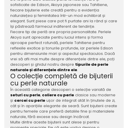
sofisticate de Edison, Akoya japoneze sau Tahitiene,
fiecare bijuterie este creată pentru a evidenția
naturalețea și feminitatea într-un mod echilibrat și
elegant. Sunt piese care pot fi purtate ani la rând și care
își păstrează farmecul indiferent de tendințe.
Fiecare tip de perlă are propria personalitate. Perlele
Akoya sunt apreciate pentru luciul intens și forma
aproape perfect rotundă, perlele Tahitiene pentru
reflexiile exotice și tonurile profunde, iar perlele Edison
pentru dimensiunile mari și aspectul spectaculos. Dacă
vrei să afli mai multe despre diferențele dintre ele, poți
descoperi și ghidul nostru despre
tipurile de perle
naturale și diferențele dintre ele
.
O colecție completă de bijuterii
cu perle naturale
În această categorie descoperi o selecție variată de
seturi cu perle
,
coliere cu perle
clasice sau moderne
și
cercei cu perle
ușor de integrat atât în ținutele de zi,
cât și în aparițiile elegante de seară. Sunt bijuterii create
pentru femeile care preferă detaliile fine și materialele
naturale, fără excese sau design încărcat.
Multe dintre aceste bijuterii sunt alese și pentru
momente speciale. Fie că este vorba despre o