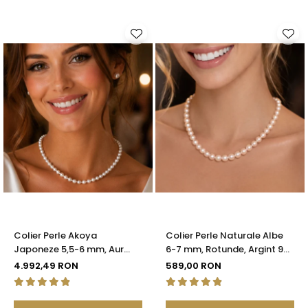
Colier Perle Akoya
Colier Perle Naturale Albe
Japoneze 5,5-6 mm, Aur
6-7 mm, Rotunde, Argint 925
Galben 14K cu Închizătoare
| KASKADDA®
4.992,49 RON
589,00 RON
Filigranată | KASKADDA®