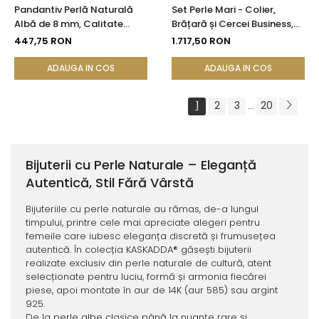
Pandantiv Perlă Naturală
Set Perle Mari - Colier,
Albă de 8 mm, Calitate
Brățară și Cercei Business,
AAA+ și Aur 14K (aur 585) |
Argint 925, Perle Naturale
447,75 RON
1.717,50 RON
KASKADDA®
Albe Premium 8,5-9,5 mm |
KASKADDA®
ADAUGA IN COS
ADAUGA IN COS
1
2
3
20
...
Bijuterii cu Perle Naturale – Eleganță
Autentică, Stil Fără Vârstă
Bijuteriile cu perle naturale au rămas, de-a lungul
timpului, printre cele mai apreciate alegeri pentru
femeile care iubesc eleganța discretă și frumusețea
autentică. În colecția KASKADDA® găsești bijuterii
realizate exclusiv din perle naturale de cultură, atent
selecționate pentru luciu, formă și armonia fiecărei
piese, apoi montate în aur de 14K (aur 585) sau argint
925.
De la perle albe clasice până la nuanțe rare și