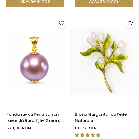
ADAUGA IN COS
ADAUGA IN COS
Pandantiv cu Perlă Edison
Broșa Margaritar cu Perle
Lavandă Rară 11,5-12 mm și
Naturale
Aur 14K (aur 585) |
578,90 RON
181,77 RON
KASKADDA®