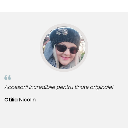
siguranta am sa revin pt mai
s
multe comenzi.❤️
d
R
Accesorii incredibile pentru tinute originale!
B
Otilia Nicolin
B