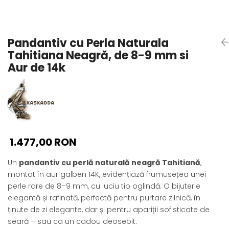
Seturi Perle cu Argint
Brățări cu Perle
Pandantive cu Perle
Pandantiv cu Perla Naturala
Brose cu Perle
Tahitiana Neagră, de 8-9 mm si
Aur de 14k
1.477,00 RON
Un
pandantiv cu perlă naturală neagră Tahitiană
,
montat în aur galben 14K, evidențiază frumusețea unei
perle rare de 8–9 mm, cu luciu tip oglindă. O bijuterie
elegantă și rafinată, perfectă pentru purtare zilnică, în
ținute de zi elegante, dar și pentru apariții sofisticate de
seară – sau ca un cadou deosebit.