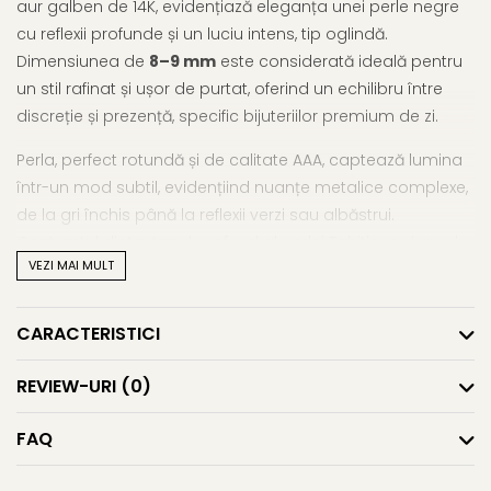
aur galben de 14K, evidențiază eleganța unei perle negre
cu reflexii profunde și un luciu intens, tip oglindă.
Dimensiunea de
8–9 mm
este considerată ideală pentru
un stil rafinat și ușor de purtat, oferind un echilibru între
discreție și prezență, specific bijuteriilor premium de zi.
Perla, perfect rotundă și de calitate AAA, captează lumina
într-un mod subtil, evidențiind nuanțe metalice complexe,
de la gri închis până la reflexii verzi sau albăstrui.
Contrastul dintre tonul profund al perlei Tahitiene și aurul
VEZI MAI MULT
galben creează o estetică elegantă, cu un impact vizual
controlat și sofisticat.
CARACTERISTICI
Aceste
perle naturale de cultură Tahitiene
sunt
cultivate în lagunele curate ale Polineziei Franceze, în
REVIEW-URI
(0)
condiții naturale atent controlate. Procesul lent de
formare, prin depuneri succesive de sidef, conferă fiecărei
FAQ
perle unicitate, profunzime de culoare și un luciu
caracteristic, apreciat la nivel internațional.