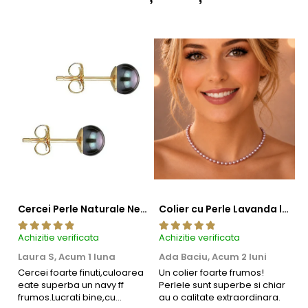
Cercei Perle Naturale Negre 5-6 mm, Buton AAA, Aur 14K (aur 585), Tip Șurub | KASKADDA®
Colier cu Perle Lavanda la Baza Gatului, de 4-5 mm, Perle Rare, Calitate AAA+, Aur 14K | KASKADDA®
Achizitie verificata
Achizitie verificata
Ac
Laura S,
Acum 1 luna
Ada Baciu,
Acum 2 luni
M
4
Cercei foarte finuti,culoarea
Un colier foarte frumos!
eate superba un navy ff
Perlele sunt superbe si chiar
B
frumos.Lucrati bine,cu
au o calitate extraordinara.
b