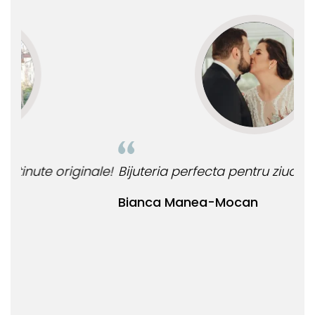
le!
Bijuteria perfecta pentru ziua perfecta!
O b
ata
Bianca Manea-Mocan
oca
Nic