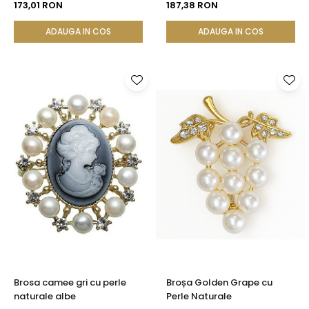
Accente Aurii
Zirconii
173,01 RON
187,38 RON
ADAUGA IN COS
ADAUGA IN COS
Brosa camee gri cu perle
Broșa Golden Grape cu
naturale albe
Perle Naturale