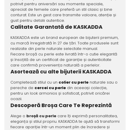
potrivit pentru aniversări sau momente speciale,
apreciat de femeile care preferă un stil clasic și bine
conturat. Este un gest care transmite valoare, atenție și
gust pentru detalii autentice.
Calitate Garantată de KASKADDA
KASKADDA este un brand european de bijuterii premium,
cu marcă înregistrată în 27 de țări. Toate produsele sunt
realizate din perle naturale selectate manual.
Fiecare broșă cu perle este livrată într-o cutie elegantă
și însoțită de un certificat de garanție și autenticitate
care confirmă proveniența naturală a perlelor.
Asortează cu alte bijuterii KASKADDA
Completează stilul cu un
colier cu perle
naturale sau o
pereche de
cercei cu perle
din aceeași colecție,
pentru un look armonios și sofisticat, potrivit oricărei
ocazii.
Descoperă Broșa Care Te Reprezintă
Alege o
broșă cu perle
care îți exprimă personalitatea,
eleganța și stilul propriu. KASKADDA te ajută să transformi
fiecare apariție într-un moment plin de încredere și