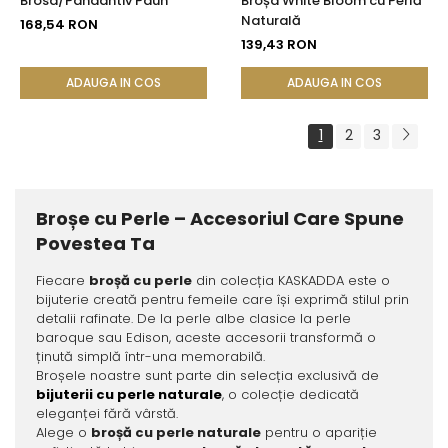
Brosa/Pandantiv Paun
Broșa White Bloom cu Perlă
Naturală
168,54 RON
139,43 RON
ADAUGA IN COS
ADAUGA IN COS
1
2
3
Broșe cu Perle – Accesoriul Care Spune
Povestea Ta
Fiecare
broșă cu perle
din colecția KASKADDA este o
bijuterie creată pentru femeile care își exprimă stilul prin
detalii rafinate. De la perle albe clasice la perle
baroque sau Edison, aceste accesorii transformă o
ținută simplă într-una memorabilă.
Broșele noastre sunt parte din selecția exclusivă de
bijuterii cu perle naturale
, o colecție dedicată
eleganței fără vârstă.
Alege o
broșă cu perle naturale
pentru o apariție