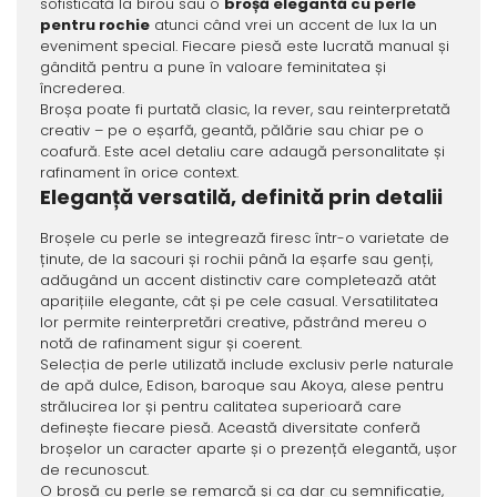
sofisticată la birou sau o
broșă elegantă cu perle
pentru rochie
atunci când vrei un accent de lux la un
eveniment special. Fiecare piesă este lucrată manual și
gândită pentru a pune în valoare feminitatea și
încrederea.
Broșa poate fi purtată clasic, la rever, sau reinterpretată
creativ – pe o eșarfă, geantă, pălărie sau chiar pe o
coafură. Este acel detaliu care adaugă personalitate și
rafinament în orice context.
Eleganță versatilă, definită prin detalii
Broșele cu perle se integrează firesc într-o varietate de
ținute, de la sacouri și rochii până la eșarfe sau genți,
adăugând un accent distinctiv care completează atât
aparițiile elegante, cât și pe cele casual. Versatilitatea
lor permite reinterpretări creative, păstrând mereu o
notă de rafinament sigur și coerent.
Selecția de perle utilizată include exclusiv perle naturale
de apă dulce, Edison, baroque sau Akoya, alese pentru
strălucirea lor și pentru calitatea superioară care
definește fiecare piesă. Această diversitate conferă
broșelor un caracter aparte și o prezență elegantă, ușor
de recunoscut.
O broșă cu perle se remarcă și ca dar cu semnificație,