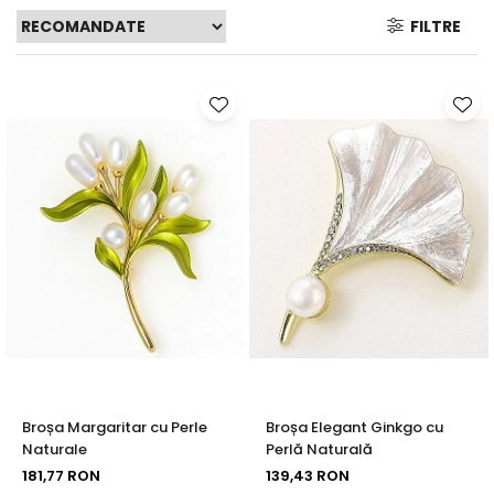
Seturi Perle cu Argint
FILTRE
Brățări cu Perle
Pandantive cu Perle
Brose cu Perle
Broșa Margaritar cu Perle
Broșa Elegant Ginkgo cu
Naturale
Perlă Naturală
181,77 RON
139,43 RON