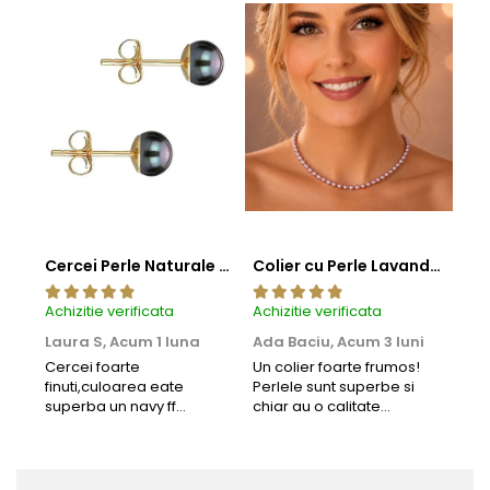
Cercei Perle Naturale Negre 5-6 mm, Buton AAA, Aur 14K (aur 585), Tip Șurub | KASKADDA®
Colier cu Perle Lavanda la Baza Gatului, de 4-5 mm, Perle Rare, Calitate AAA+, Aur 14K | KASKADDA®
Achizitie verificata
Achizitie verificata
Achi
Laura S,
Acum 1 luna
Ada Baciu,
Acum 3 luni
Mun
Acu
Cercei foarte
Un colier foarte frumos!
finuti,culoarea eate
Perlele sunt superbe si
Bun
superba un navy ff
chiar au o calitate
cu b
frumos.Lucrati bine,cu
extraordinara.
sup
siguranta am sa revin pt
deca
mai multe comenzi.❤️
Rec