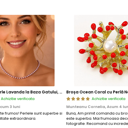
Colier cu Perle Lavanda la Baza Gatului, de 4-5 mm, Perle Rare, Calitate AAA+, Aur 14K | KASKADDA®
Broșa Ocean Coral cu Perlă N
Achizitie verificata
Achizitie verificata
cum 3 luni
Munteanu Cornelia,
Acum 4 lu
rte frumos! Perlele sunt superbe si
Buna, Am primit comanda cu bros
litate extraordinara.
este superba. Mai frumoasa deca
fotografie. Recomand cu increde