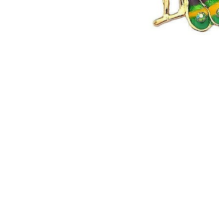
Seturi Perle cu Argint
Brățări cu Perle
Pandantive cu Perle
Brose cu Perle