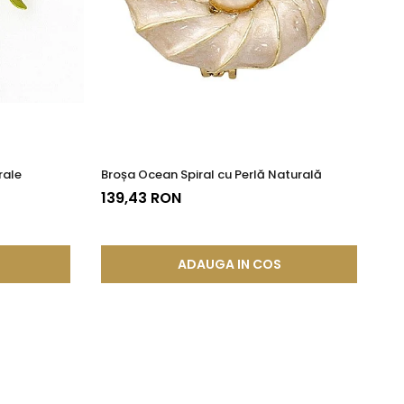
rale
Broșa Ocean Spiral cu Perlă Naturală
Br
Al
139,43 RON
1
ADAUGA IN COS