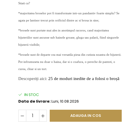
Stiati ca?
*majoritatea broselor pot fi transformate intr-un pandantiv foarte simplu? Se
agata pe lantisor trecut prin orificiul dintre ac si brosa in sine;
*brosele sunt purtate mai ales in anotimpul racoros, cand majoritatea
bijuteriilor sunt ascunse sub hainele groase, gluga sau palarii, fiind singurele
bijuterii vizibile;
*brosele sunt de departe cea mai versatila piesa din cutiuta noastra de bijuterii.
Pot infrumuseta nu doar o haina, dar si o coafura, o pereche de pantoti, o
curea, chiar si un tort.
Descoperiți aici:
25 de moduri inedite de a folosi o broșă
IN STOC
Data de livrare:
Luni, 10.08.2026
ADAUGA IN COS