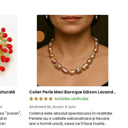
aturală
Colier Perle Mari Baroque Edison Lavandă, Calitatea AAA, Aur 14K | KASKADDA®
Achizitie verificata
ni
Andreea M,
Acum 4 luni
Mar
a ''ocean",
Colierul este absolut spectaculos în realitate.
Un c
t in
Perlele au o calitate extraodinara și fiecare
coma
re!
are o formă unică, ceea ce îl face foarte
comp