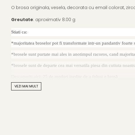
O brosa originala, vesela, decorata cu email colorat, zir
Greutate
: aproximativ 8.00 g
Stiati ca:
*majoritatea broselor pot fi transformate intr-un pandantiv foarte si
*brosele sunt purtate mai ales in anotimpul racoros, cand majoritate
*brosele sunt de departe cea mai versatila piesa din cutiuta noastra
Descoperiți aici:
25 de moduri inedite de a folosi o broșă
VEZI MAI MULT
**
Bijuteriile cu perle naturale
vor ajunge la dumneavoastra intr-o 
pastrarea bijuteriilor.