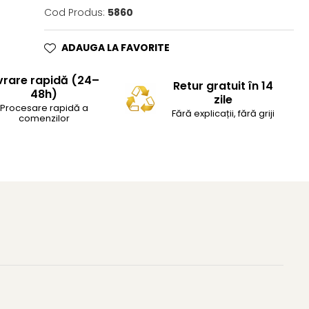
Cod Produs:
5860
ADAUGA LA FAVORITE
vrare rapidă (24–
Retur gratuit în 14
48h)
zile
Procesare rapidă a
Fără explicații, fără griji
comenzilor