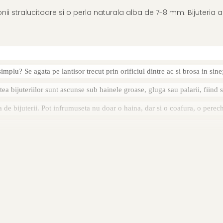
conii stralucitoare si o perla naturala alba de 7-8 mm. Bijuter
mplu? Se agata pe lantisor trecut prin orificiul dintre ac si brosa in sine
a bijuteriilor sunt ascunse sub hainele groase, gluga sau palarii, fiind si
 de bijuterii. Pot infrumuseta nu doar o haina, dar si o coafura, o pereche
cutiuta de bijuterii impreuna cu alte cadouri: mostre de perle, certificat