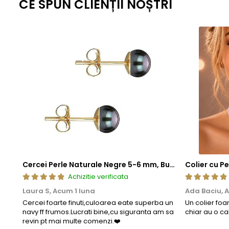
CE SPUN CLIENȚII NOȘTRI
Cercei Perle Naturale Negre 5-6 mm, Buton AAA, Aur 14K (aur 585), Tip Șurub | KASKADDA®
Achizitie verificata
Laura S,
Acum 1 luna
Ada Baciu,
A
Cercei foarte finuti,culoarea eate superba un
Un colier foa
navy ff frumos.Lucrati bine,cu siguranta am sa
chiar au o ca
revin pt mai multe comenzi.❤️