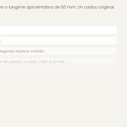
ia are o lungime aproximativa de 60 mm. Un cadou original.
;
ngurele bijuterii vizibile;
 de pantoti, o curea, chiar si un tort.
 de garantie (garantie 100% perle naturale) si saculet pentru