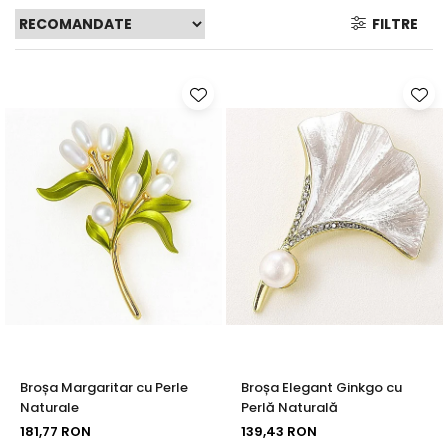
Seturi Perle cu Argint
FILTRE
Brățări cu Perle
Pandantive cu Perle
Brose cu Perle
Broșa Margaritar cu Perle
Broșa Elegant Ginkgo cu
Naturale
Perlă Naturală
181,77 RON
139,43 RON