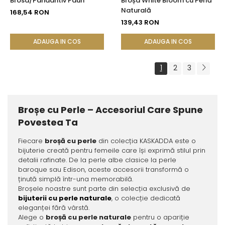
Brosa/Pandantiv Paun
Broșa White Bloom cu Perlă
Naturală
168,54 RON
139,43 RON
ADAUGA IN COS
ADAUGA IN COS
1
2
3
Broșe cu Perle – Accesoriul Care Spune
Povestea Ta
Fiecare
broșă cu perle
din colecția KASKADDA este o
bijuterie creată pentru femeile care își exprimă stilul prin
detalii rafinate. De la perle albe clasice la perle
baroque sau Edison, aceste accesorii transformă o
ținută simplă într-una memorabilă.
Broșele noastre sunt parte din selecția exclusivă de
bijuterii cu perle naturale
, o colecție dedicată
eleganței fără vârstă.
Alege o
broșă cu perle naturale
pentru o apariție