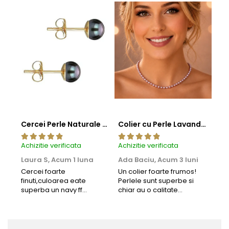
Cercei Perle Naturale Negre 5-6 mm, Buton AAA, Aur 14K (aur 585), Tip Șurub | KASKADDA®
Colier cu Perle Lavanda la Baza Gatului, de 4-5 mm, Perle Rare, Calitate AAA+, Aur 14K | KASKADDA®
Achizitie verificata
Achizitie verificata
Achi
Laura S,
Acum 1 luna
Ada Baciu,
Acum 3 luni
Mun
Acu
Cercei foarte
Un colier foarte frumos!
finuti,culoarea eate
Perlele sunt superbe si
Bun
superba un navy ff
chiar au o calitate
cu b
frumos.Lucrati bine,cu
extraordinara.
sup
siguranta am sa revin pt
deca
mai multe comenzi.❤️
Rec