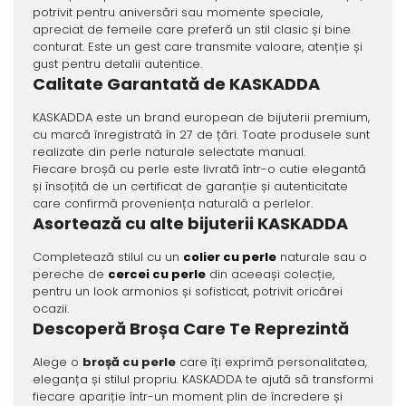
potrivit pentru aniversări sau momente speciale,
apreciat de femeile care preferă un stil clasic și bine
conturat. Este un gest care transmite valoare, atenție și
gust pentru detalii autentice.
Calitate Garantată de KASKADDA
KASKADDA este un brand european de bijuterii premium,
cu marcă înregistrată în 27 de țări. Toate produsele sunt
realizate din perle naturale selectate manual.
Fiecare broșă cu perle este livrată într-o cutie elegantă
și însoțită de un certificat de garanție și autenticitate
care confirmă proveniența naturală a perlelor.
Asortează cu alte bijuterii KASKADDA
Completează stilul cu un
colier cu perle
naturale sau o
pereche de
cercei cu perle
din aceeași colecție,
pentru un look armonios și sofisticat, potrivit oricărei
ocazii.
Descoperă Broșa Care Te Reprezintă
Alege o
broșă cu perle
care îți exprimă personalitatea,
eleganța și stilul propriu. KASKADDA te ajută să transformi
fiecare apariție într-un moment plin de încredere și