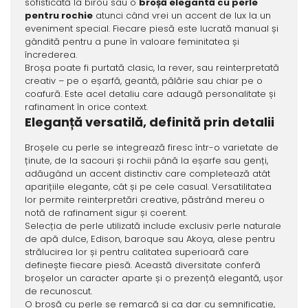
sofisticată la birou sau o
broșă elegantă cu perle
pentru rochie
atunci când vrei un accent de lux la un
eveniment special. Fiecare piesă este lucrată manual și
gândită pentru a pune în valoare feminitatea și
încrederea.
Broșa poate fi purtată clasic, la rever, sau reinterpretată
creativ – pe o eșarfă, geantă, pălărie sau chiar pe o
coafură. Este acel detaliu care adaugă personalitate și
rafinament în orice context.
Eleganță versatilă, definită prin detalii
Broșele cu perle se integrează firesc într-o varietate de
ținute, de la sacouri și rochii până la eșarfe sau genți,
adăugând un accent distinctiv care completează atât
aparițiile elegante, cât și pe cele casual. Versatilitatea
lor permite reinterpretări creative, păstrând mereu o
notă de rafinament sigur și coerent.
Selecția de perle utilizată include exclusiv perle naturale
de apă dulce, Edison, baroque sau Akoya, alese pentru
strălucirea lor și pentru calitatea superioară care
definește fiecare piesă. Această diversitate conferă
broșelor un caracter aparte și o prezență elegantă, ușor
de recunoscut.
O broșă cu perle se remarcă și ca dar cu semnificație,