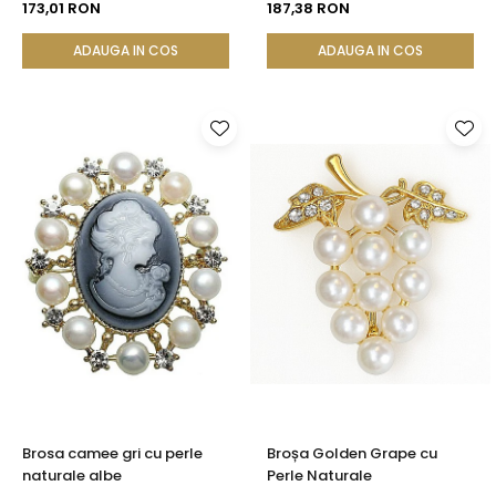
Accente Aurii
Zirconii
173,01 RON
187,38 RON
ADAUGA IN COS
ADAUGA IN COS
Brosa camee gri cu perle
Broșa Golden Grape cu
naturale albe
Perle Naturale