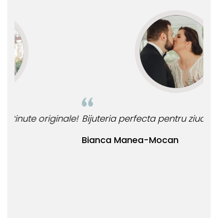
le!
Bijuteria perfecta pentru ziua perfecta!
O b
ata
Bianca Manea-Mocan
oca
Nic