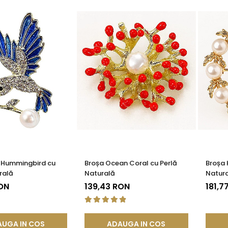
e Hummingbird cu
Broșa Ocean Coral cu Perlă
Broșa 
rală
Naturală
Natura
RON
139,43 RON
181,7
UGA IN COS
ADAUGA IN COS