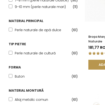
7–8 mm (perle naturale clasice)
(50)
9–10 mm (perle naturale mari)
(11)
MATERIAL PRINCIPAL
Perle naturale de apă dulce
(61)
Broșa Marg
Naturale
TIP PIETRE
181,77 R
Perle naturale de cultură
(61)
ADA
FORMA
Buton
(61)
MATERIAL MONTURĂ
Aliaj metalic comun
(61)