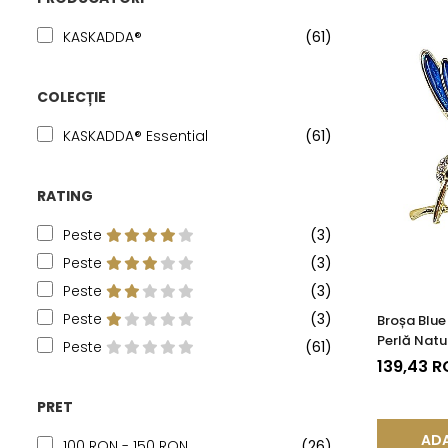
KASKADDA®
(61)
COLECȚIE
KASKADDA® Essential
(61)
RATING
Peste
(3)
Peste
(3)
Peste
(3)
Peste
(3)
Broșa Blu
Perlă Natu
Peste
(61)
139,43 
PRET
ADA
100 RON - 150 RON
(26)