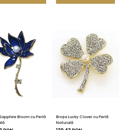
Sapphire Bloom cu Perlă
Broșa Lucky Clover cu Perlă
ală
Naturală