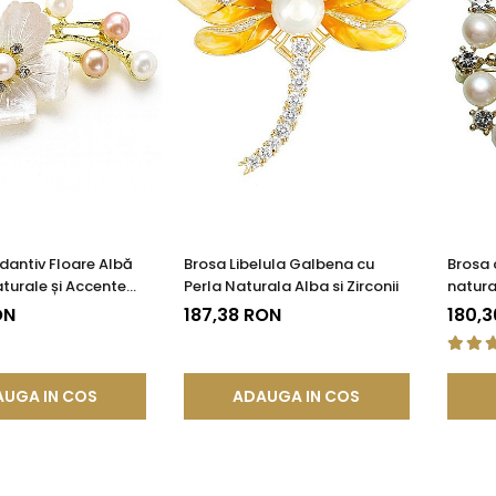
antiv Floare Albă
Brosa Libelula Galbena cu
Brosa 
aturale și Accente
Perla Naturala Alba si Zirconii
natura
ON
187,38 RON
180,3
UGA IN COS
ADAUGA IN COS