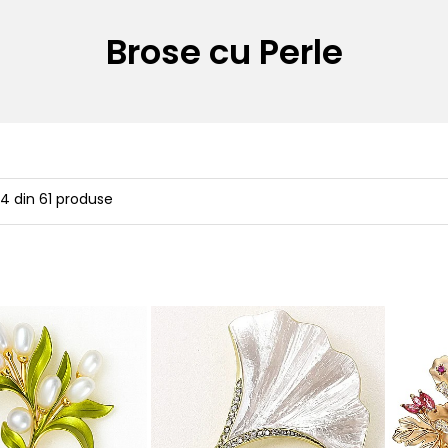
Brose cu Perle
24
din
61
produse