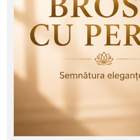
Seturi Perle cu Argint
Brățări cu Perle
Pandantive cu Perle
Brose cu Perle