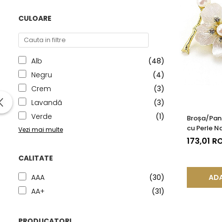
CULOARE
Alb
(48)
Negru
(4)
Crem
(3)
Lavandă
(3)
Verde
(1)
Broșa/Pand
cu Perle N
Vezi mai multe
Aurii
173,01 R
CALITATE
ADA
AAA
(30)
AA+
(31)
PRODUCATORI