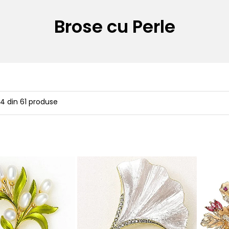
Brose cu Perle
24
din
61
produse