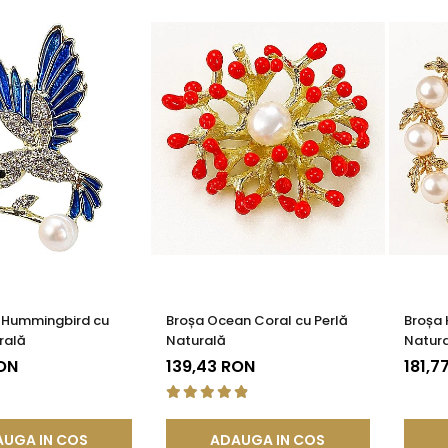
e Hummingbird cu
Broșa Ocean Coral cu Perlă
Broșa 
rală
Naturală
Natura
RON
139,43 RON
181,7
UGA IN COS
ADAUGA IN COS