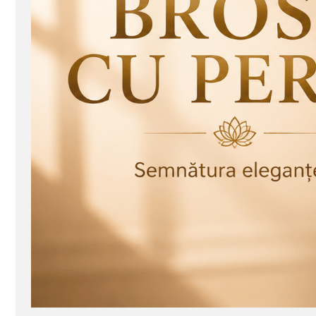
Seturi Perle cu Argint
Brățări cu Perle
Pandantive cu Perle
Brose cu Perle