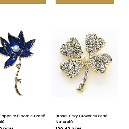
Sapphire Bloom cu Perlă
Broșa Lucky Clover cu Perlă
ală
Naturală