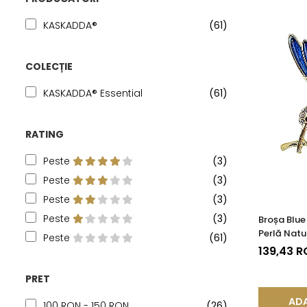
KASKADDA®
(61)
COLECȚIE
KASKADDA® Essential
(61)
RATING
Peste
(3)
Peste
(3)
Peste
(3)
Peste
(3)
Broșa Blu
Perlă Natu
Peste
(61)
139,43 
PRET
ADA
100 RON - 150 RON
(26)