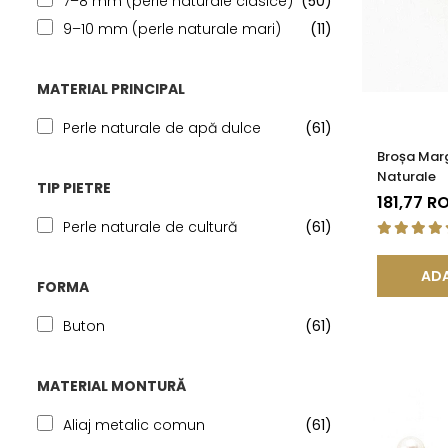
7–8 mm (perle naturale clasice)
(50)
9–10 mm (perle naturale mari)
(11)
MATERIAL PRINCIPAL
Perle naturale de apă dulce
(61)
Broșa Marg
Naturale
TIP PIETRE
181,77 R
Perle naturale de cultură
(61)
ADA
FORMA
Buton
(61)
MATERIAL MONTURĂ
Aliaj metalic comun
(61)