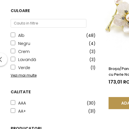
CULOARE
Alb
(48)
Negru
(4)
Crem
(3)
Lavandă
(3)
Verde
(1)
Broșa/Pand
cu Perle N
Vezi mai multe
Aurii
173,01 R
CALITATE
ADA
AAA
(30)
AA+
(31)
PRODUCATORI