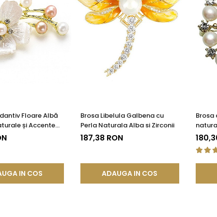
antiv Floare Albă
Brosa Libelula Galbena cu
Brosa 
aturale și Accente
Perla Naturala Alba si Zirconii
natura
ON
187,38 RON
180,3
UGA IN COS
ADAUGA IN COS