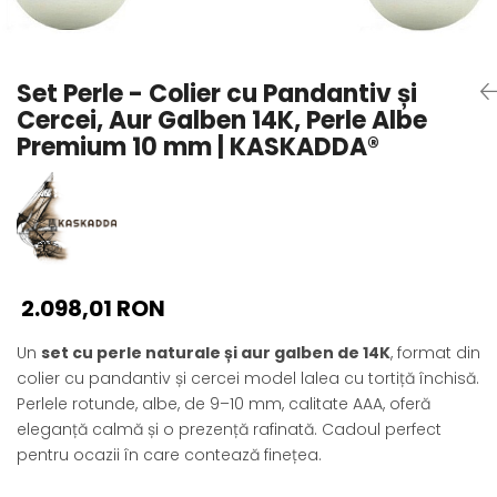
Seturi Perle cu Argint
Brățări cu Perle
Pandantive cu Perle
Set Perle - Colier cu Pandantiv și
Brose cu Perle
Cercei, Aur Galben 14K, Perle Albe
Premium 10 mm | KASKADDA®
2.098,01 RON
Un
set cu perle naturale și aur galben de 14K
, format din
colier cu pandantiv și cercei model lalea cu tortiță închisă.
Perlele rotunde, albe, de 9–10 mm, calitate AAA, oferă
eleganță calmă și o prezență rafinată. Cadoul perfect
pentru ocazii în care contează finețea.