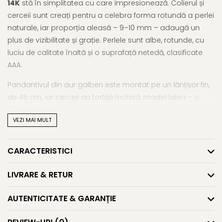
14K
stă în simplitatea cu care impresionează. Colierul și
cerceii sunt creați pentru a celebra forma rotundă a perlei
naturale, iar proporția aleasă – 9–10 mm – adaugă un
plus de vizibilitate și grație. Perlele sunt albe, rotunde, cu
luciu de calitate înaltă și o suprafață netedă, clasificate
AAA.
Pandantivul din aur galben este montat pe un lănțișor fin,
de 45 cm, iar cerceii au tortiță închisă, model lalea – o
alegere sigură și elegantă care pune în valoare perla fără
VEZI MAI MULT
să o acopere. Fiecare detaliu este gândit pentru a crea o
bijuterie clasică, dar mereu actuală. Nimic ostentativ, doar
echilibru între material prețios și rafinament discret.
CARACTERISTICI
Acest
set cu perle naturale premium
este alegerea
LIVRARE & RETUR
perfectă pentru momentele în care vrei să oferi sau să
porți ceva cu adevărat special. Poate însoți o ținută
AUTENTICITATE & GARANȚIE
festivă sau completa o apariție elegantă de zi.