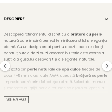
DESCRIERE
Descoperă rafinamentul discret cu o
brățară cu perle
naturală care îmbină perfect feminitatea, stilul și eleganța
eternă. Cu un design creat pentru ocazii speciale, dar și
pentru ținutele de zi cu zi, această bijuterie este expresia
subtilă a gustului desăvârșit și a eleganței naturale.
Realizată din
perle naturale de ap
ă
dulce
, fiecare de
doar 4–5 mm, clasificate AAA+, această
brățară cu perle
impresionează prin delicatețea ei rară. Selectate manual
și montate cu grijă, perlele rotunde se așază cu grație la
încheietura mâinii, oferind un efect vizual sofisticat.
VEZI MAI MULT
Închizătoarea din aur de 14K (aur 585) adaugă un plus de
siguranță și valoare, transformând această piesă într-o