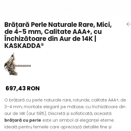
Seturi Perle cu Argint
Brățări cu Perle
Pandantive cu Perle
Brățară Perle Naturale Rare, Mici,
Brose cu Perle
de 4-5 mm, Calitate AAA+, cu
Închizătoare din Aur de 14K |
KASKADDA®
697,43 RON
O brățară cu perle naturale rare, rotunde, calitate AAA+, de
3–4 mm, montate elegant pe mătase, cu închizătoare din
aur de 14K (aur 585). Discretă și sofisticată, această
brățară cu perle
este un simbol al eleganței eterne.
Ideală pentru femeile care apreciază detaliile fine și