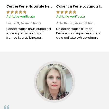
Cercei Perle Naturale Negre 5-6 mm, Buton AAA, Aur 14K (aur 585), Tip Șurub | KASKADDA®
Colier cu Perle Lavanda la Baza Gatului, de 4-5 mm, Perle Rare, Calitate AAA+, Aur 14K | KASKADDA®
Achizitie verificata
Achizitie verificata
Ac
Laura S,
Acum 1 luna
Ada Baciu,
Acum 3 luni
M
4
Cercei foarte finuti,culoarea
Un colier foarte frumos!
eate superba un navy ff
Perlele sunt superbe si chiar
B
frumos.Lucrati bine,cu
au o calitate extraordinara.
b
siguranta am sa revin pt mai
s
multe comenzi.❤️
d
R
KASKADDA
este un brand european de bijuterii premium,
cu marcă înregistrată oficial în 27 de țări. Toate produsele
sunt realizate din
perle naturale selectate manual
,
montate în metale prețioase certificate. Fiecare bijuterie
cu perle este însoțită de un certificat de garanție și
autenticitate emis de brand, care atestă proveniența
naturală a perlei.