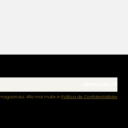
Bianca Manea-Mocan
magazinului. Afla mai multe in
Politica de Confidentialitate