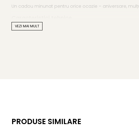
Un cadou minunat pentru orice ocazie – aniversare, mulțum
Caracteristici tehnice
VEZI MAI MULT
• Tipul perlelor: perle naturale de cultură, de apă dulce
• Calitatea perlelor: AA+
• Forma perlelor: rotundă
• Dimensiunea perlelor: 7–8 mm
• Culoare: crem
• Material: perle naturale, închizătoare și lănțișor din argin
• Lungime brățară: 18 cm + 3 cm lănțișor de prelungire
• Greutate: aproximativ 10 g
KASKADDA este un brand european de bijuterii premium, cu 
metale prețioase certificate. Fiecare bijuterie cu perle est
Poartă o
brățară cu perle naturale crem
, cu un aer blâ
PRODUSE SIMILARE
Această brățară devine și mai specială alături de bijuterii