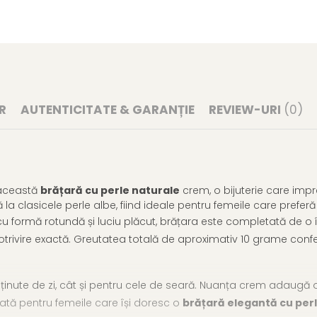
R
AUTENTICITATE & GARANȚIE
REVIEW-URI
(0)
u această
brățară cu perle naturale
crem, o bijuterie care impre
 la clasicele perle albe, fiind ideale pentru femeile care prefer
, cu formă rotundă și luciu plăcut, brățara este completată de o 
otrivire exactă. Greutatea totală de aproximativ 10 grame confe
ținute de zi, cât și pentru cele de seară. Nuanța crem adaugă o
rată pentru femeile care își doresc o
brățară elegantă cu per