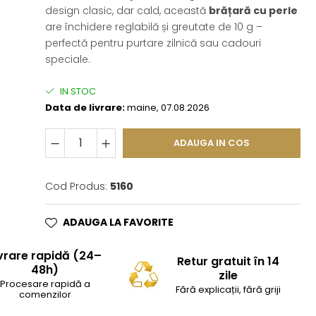
design clasic, dar cald, această
brățară cu perle
are închidere reglabilă și greutate de 10 g –
perfectă pentru purtare zilnică sau cadouri
speciale.
IN STOC
Data de livrare:
maine, 07.08.2026
ADAUGA IN COS
Cod Produs:
5160
ADAUGA LA FAVORITE
vrare rapidă (24–
Retur gratuit în 14
48h)
zile
Procesare rapidă a
Fără explicații, fără griji
comenzilor