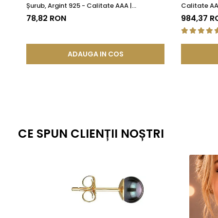
Șurub, Argint 925 - Calitate AAA |
Calitate AA
lunga durata.
KASKADDA®
78,82 RON
984,37 R
Aceasta metoda de fabricatie ofera un echilibru perfect intre este
standardizate la nivel global, fiecare piesa ramane nu doar elegant
estetica, cat si fiabilitate de lunga durata.
ADAUGA IN COS
CE SPUN CLIENȚII NOȘTRI