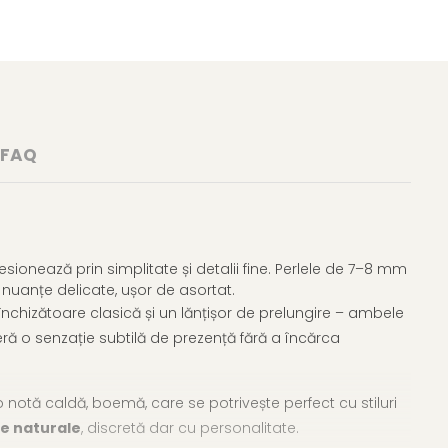
FAQ
sionează prin simplitate și detalii fine. Perlele de 7–8 mm
ă nuanțe delicate, ușor de asortat.
închizătoare clasică și un lănțișor de prelungire – ambele
ră o senzație subtilă de prezență fără a încărca
 notă caldă, boemă, care se potrivește perfect cu stiluri
le naturale
, discretă dar cu personalitate.