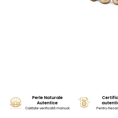
Seturi Perle cu Argint
Brățări cu Perle
Pandantive cu Perle
Brose cu Perle
Perle Naturale
Certifi
Autentice
autenti
Calitate verificată manual
Pentru fiecar