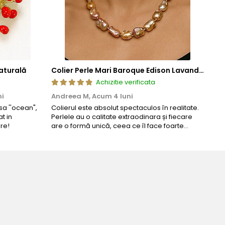
aturală
Colier Perle Mari Baroque Edison Lavandă, Calitatea AAA, Aur 14K | KASKADDA®
Achizitie verificata
ni
Andreea M,
Acum 4 luni
Mar
a ''ocean",
Colierul este absolut spectaculos în realitate.
Un c
t in
Perlele au o calitate extraodinara și fiecare
coma
re!
are o formă unică, ceea ce îl face foarte
comp
special. Nu seamănă cu nimic din ce am văzut
până acum. L-am purtat la un eveniment și am
primit multe ...
Bijuteria perfecta pentru ziua 