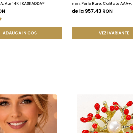
A, Aur 14K | KASKADDA®
mm, Perle Rare, Calitate AAA+, 
KASKADDA®
ON
de la 957,43 RON
tica, functionalitate si rezistenta, permitand bijuteriilor sa isi pastre
a, ci si sigura si rezistenta la uzura zilnica. Astfel, clientii se pot bu
ADAUGA IN COS
VEZI VARIANTE