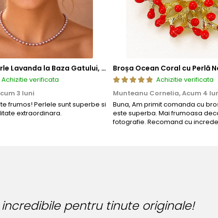
Colier cu Perle Lavanda la Baza Gatului, de 4-5 mm, Perle Rare, Calitate AAA+, Aur 14K | KASKADDA®
Broșa Ocean Coral cu Perlă N
Achizitie verificata
Achizitie verificata
cum 3 luni
Munteanu Cornelia,
Acum 4 lu
rte frumos! Perlele sunt superbe si
Buna, Am primit comanda cu bros
litate extraordinara.
este superba. Mai frumoasa deca
fotografie. Recomand cu increde