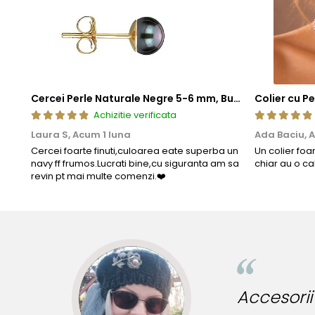
Cercei Perle Naturale Negre 5-6 mm, Buton AAA, Aur 14K (aur 585), Tip Șurub | KASKADDA®
Achizitie verificata
Laura S,
Acum 1 luna
Ada Baciu,
A
Cercei foarte finuti,culoarea eate superba un
Un colier foa
navy ff frumos.Lucrati bine,cu siguranta am sa
chiar au o ca
revin pt mai multe comenzi.❤️
ru tinute originale!