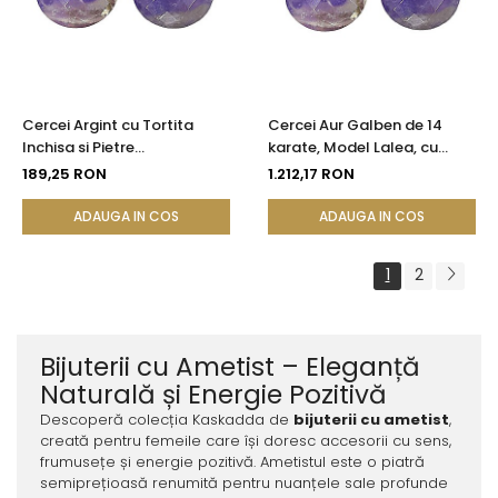
Cercei Argint cu Tortita
Cercei Aur Galben de 14
Inchisa si Pietre
karate, Model Lalea, cu
Semipretioase Naturale de
Pietre Semipretioase
189,25 RON
1.212,17 RON
Ametist Fatetat
Naturale de Ametist
Fatetat
ADAUGA IN COS
ADAUGA IN COS
1
2
Bijuterii cu Ametist – Eleganță
Naturală și Energie Pozitivă
Descoperă colecția Kaskadda de
bijuterii cu ametist
,
creată pentru femeile care își doresc accesorii cu sens,
frumusețe și energie pozitivă. Ametistul este o piatră
semiprețioasă renumită pentru nuanțele sale profunde