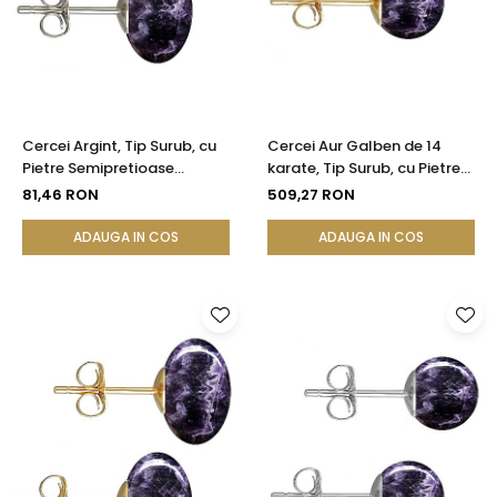
Cercei Argint, Tip Surub, cu
Cercei Aur Galben de 14
Pietre Semipretioase
karate, Tip Surub, cu Pietre
Naturale de Ametist de 12
Semipretioase Naturale de
81,46 RON
509,27 RON
mm
Ametist de 8 mm
ADAUGA IN COS
ADAUGA IN COS