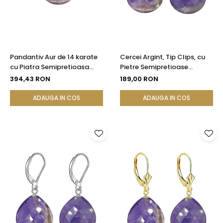
Pandantiv Aur de 14 karate
Cercei Argint, Tip Clips, cu
cu Piatra Semipretioasa
Pietre Semipretioase
Naturala de Ametist
Naturale de Ametist
394,43 RON
189,00 RON
Fatetat
Fatetat
ADAUGA IN COS
ADAUGA IN COS