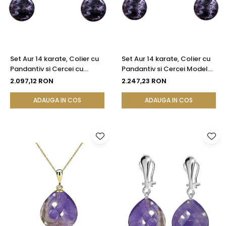
Set Aur 14 karate, Colier cu
Set Aur 14 karate, Colier cu
Pandantiv si Cercei cu
Pandantiv si Cercei Model
Tortita Inchisa cu Pietre
Lalea cu Pietre
2.097,12 RON
2.247,23 RON
Semipretioase Naturale de
Semipretioase Naturale de
Ametist de 10 mm
Ametist de 10 mm
ADAUGA IN COS
ADAUGA IN COS