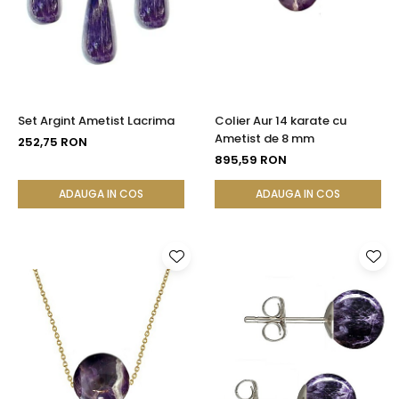
Seturi Perle cu Argint
Brățări cu Perle
Pandantive cu Perle
Brose cu Perle
Set Argint Ametist Lacrima
Colier Aur 14 karate cu
Ametist de 8 mm
252,75 RON
895,59 RON
ADAUGA IN COS
ADAUGA IN COS