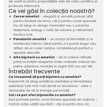
de violet și pentru proprietățile sale de calm, echilibru și
protecție interioară.
Ce vei găsi în colecția noastră?
Cercei ametist
– eleganți și versatili, potriviți atât
pentru ținutele de birou, cât și pentru ocazii speciale.
Fie că alegi un design minimalist sau o pereche
statement, adaugi o notă de culoare și rafinament
fiecărui look.
Pandantiv ametist
– un simbol al feminității și al
echilibrului interior. Ideal pentru a fi purtat singur sau
alături de un colier subțire, completează perfect o
apariție delicată.
Alte bijuterii cu ametist
– de la coliere rafinate
până la brățări elegante, toate realizate manual din
pietre autentice, montate în argint 925 sau aur 14K.
Întrebări frecvente
Ce înseamnă să porți bijuterii cu ametist?
Înseamnă să alegi echilibrul, claritatea și feminitatea
autentică. Este mai mult decât un accesoriu – este o
declarație de stil și energie personală.
Cui i se pot oferi bijuteriile cu ametist?
Sunt potrivite pentru orice femeie specială din viața ta –
mamă, soție, iubită sau fiică – dar și pentru tine, ca