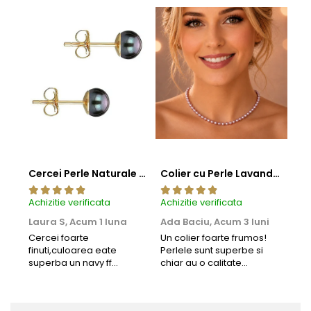
Cercei Perle Naturale Negre 5-6 mm, Buton AAA, Aur 14K (aur 585), Tip Șurub | KASKADDA®
Colier cu Perle Lavanda la Baza Gatului, de 4-5 mm, Perle Rare, Calitate AAA+, Aur 14K | KASKADDA®
Achizitie verificata
Achizitie verificata
Achi
Laura S,
Acum 1 luna
Ada Baciu,
Acum 3 luni
Mun
Acu
Cercei foarte
Un colier foarte frumos!
finuti,culoarea eate
Perlele sunt superbe si
Bun
superba un navy ff
chiar au o calitate
cu b
frumos.Lucrati bine,cu
extraordinara.
sup
siguranta am sa revin pt
deca
mai multe comenzi.❤️
Rec