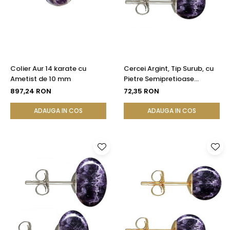
Colier Aur 14 karate cu
Cercei Argint, Tip Surub, cu
Ametist de 10 mm
Pietre Semipretioase
Naturale de Ametist de 8
897,24 RON
72,35 RON
mm
ADAUGA IN COS
ADAUGA IN COS