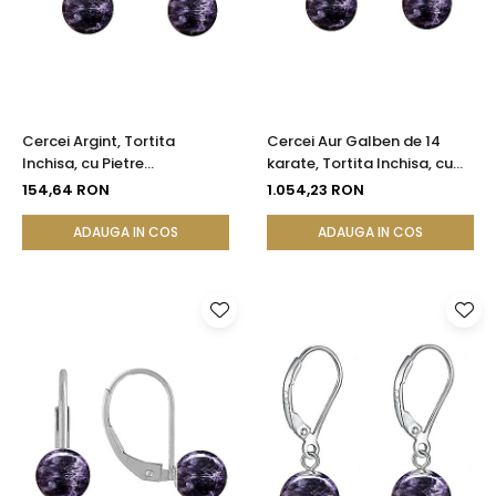
Cercei Argint, Tortita
Cercei Aur Galben de 14
Inchisa, cu Pietre
karate, Tortita Inchisa, cu
Semipretioase Naturale de
Pietre Semipretioase
154,64 RON
1.054,23 RON
Ametist de 8 mm
Naturale de Ametist de 8
mm
ADAUGA IN COS
ADAUGA IN COS