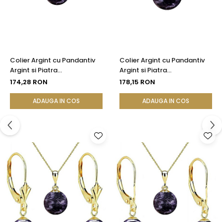
Colier Argint cu Pandantiv
Colier Argint cu Pandantiv
Argint si Piatra
Argint si Piatra
Semipretioasa Naturala de
Semipretioasa Naturala de
174,28 RON
178,15 RON
Ametist de 8 mm
Ametist de 10 mm
ADAUGA IN COS
ADAUGA IN COS