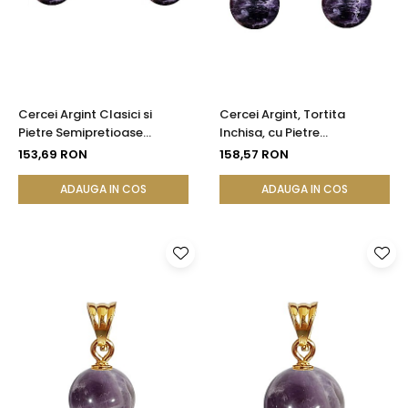
Cercei Argint Clasici si
Cercei Argint, Tortita
Pietre Semipretioase
Inchisa, cu Pietre
Naturale de Ametist de 8
Semipretioase Naturale de
153,69 RON
158,57 RON
mm
Ametist de 10 mm
ADAUGA IN COS
ADAUGA IN COS