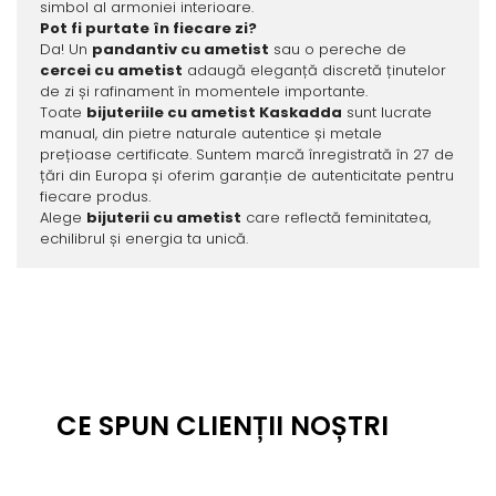
simbol al armoniei interioare.
Pot fi purtate în fiecare zi?
Da! Un
pandantiv cu ametist
sau o pereche de
cercei cu ametist
adaugă eleganță discretă ținutelor
de zi și rafinament în momentele importante.
Toate
bijuteriile cu ametist Kaskadda
sunt lucrate
manual, din pietre naturale autentice și metale
prețioase certificate. Suntem marcă înregistrată în 27 de
țări din Europa și oferim garanție de autenticitate pentru
fiecare produs.
Alege
bijuterii cu ametist
care reflectă feminitatea,
echilibrul și energia ta unică.
CE SPUN CLIENȚII NOȘTRI