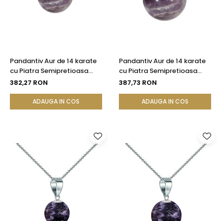
Pandantiv Aur de 14 karate
Pandantiv Aur de 14 karate
cu Piatra Semipretioasa
cu Piatra Semipretioasa
Naturala de Ametist de 8
Naturala de Ametist de 10
382,27 RON
387,73 RON
mm | KASKADDA®
mm
ADAUGA IN COS
ADAUGA IN COS