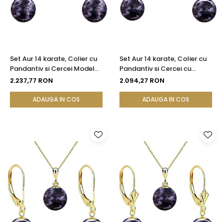
Set Aur 14 karate, Colier cu
Set Aur 14 karate, Colier cu
Pandantiv si Cercei Model
Pandantiv si Cercei cu
Lalea cu Pietre
Tortita Inchisa cu Pietre
2.237,77 RON
2.094,27 RON
Semipretioase Naturale de
Semipretioase Naturale de
Ametist de 8 mm
Ametist de 8 mm
ADAUGA IN COS
ADAUGA IN COS