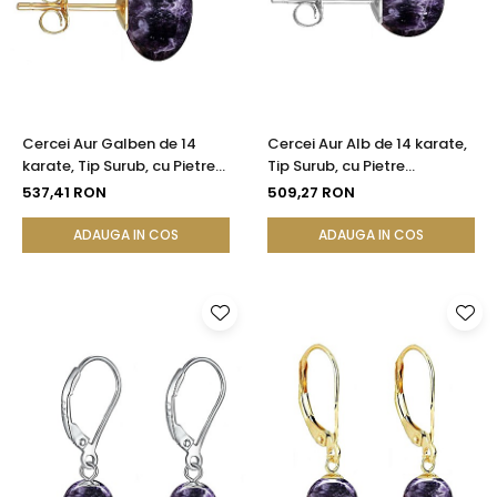
Cercei Aur Galben de 14
Cercei Aur Alb de 14 karate,
karate, Tip Surub, cu Pietre
Tip Surub, cu Pietre
Semipretioase Naturale de
Semipretioase Naturale de
537,41 RON
509,27 RON
Ametist de 12 mm
Ametist de 8 mm
ADAUGA IN COS
ADAUGA IN COS