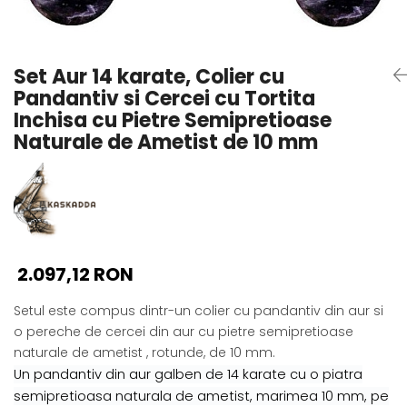
Seturi Perle cu Argint
Brățări cu Perle
Pandantive cu Perle
Set Aur 14 karate, Colier cu
Brose cu Perle
Pandantiv si Cercei cu Tortita
Inchisa cu Pietre Semipretioase
Naturale de Ametist de 10 mm
2.097,12 RON
Setul este compus dintr-un colier cu pandantiv din aur si
o pereche de cercei din aur cu pietre semipretioase
naturale de ametist , rotunde, de 10 mm.
Un pandantiv din aur galben de 14 karate cu o piatra
semipretioasa naturala de ametist, marimea 10 mm, pe