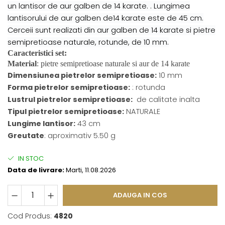
un lantisor de aur galben de 14 karate. . Lungimea
lantisorului de aur galben de14 karate este de 45 cm.
Cerceii sunt realizati din aur galben de 14 karate si pietre
semipretioase naturale, rotunde, de 10 mm.
Caracteristici set:
Material
: pietre semipretioase naturale si aur de 14 karate
Dimensiunea pietrelor semipretioase
:
10 mm
Forma pietrelor semipretioase
:
: rotunda
Lustrul pietrelor semipretioase
:
de calitate inalta
Tipul pietrelor semipretioase
:
NATURALE
Lungime lantisor:
43 cm
Greutate
: aproximativ 5.50 g
IN STOC
Data de livrare:
Marti, 11.08.2026
ADAUGA IN COS
Cod Produs:
4820