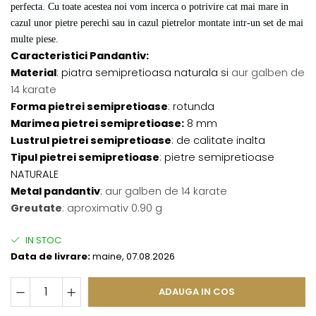
perfecta. Cu toate acestea noi vom incerca o potrivire cat mai mare in
cazul unor pietre perechi sau in cazul pietrelor montate intr-un set de mai
multe piese.
Caracteristici Pandantiv:
Material
: piatra semipretioasa naturala si
aur galben de
14 karate
Forma pietrei semipretioase
: rotunda
Marimea pietrei semipretioase:
8 mm
Lustrul pietrei semipretioase
: de calitate inalta
Tipul pietrei semipretioase
: pietre semipretioase
NATURALE
Metal pandantiv
:
aur galben de 14 karate
Greutate
: aproximativ 0.90 g
IN STOC
Data de livrare:
maine, 07.08.2026
ADAUGA IN COS