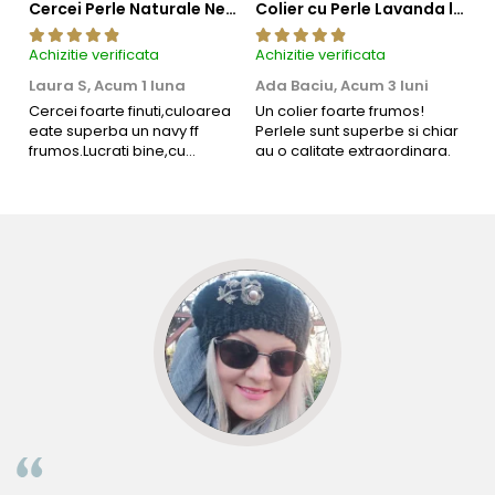
Cercei Perle Naturale Negre 5-6 mm, Buton AAA, Aur 14K (aur 585), Tip Șurub | KASKADDA®
Colier cu Perle Lavanda la Baza Gatului, de 4-5 mm, Perle Rare, Calitate AAA+, Aur 14K | KASKADDA®
Achizitie verificata
Achizitie verificata
Ac
Laura S,
Acum 1 luna
Ada Baciu,
Acum 3 luni
M
4
Cercei foarte finuti,culoarea
Un colier foarte frumos!
eate superba un navy ff
Perlele sunt superbe si chiar
B
frumos.Lucrati bine,cu
au o calitate extraordinara.
b
siguranta am sa revin pt mai
s
multe comenzi.❤️
d
R