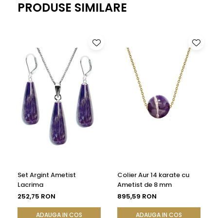
Greutate
: aproximativ 0.90 g
PRODUSE SIMILARE
*
Bijuteriile cu pietre semipretioase naturale si aur de
14 karate
vor ajunge la dumneavoastra intr-o cutiuta
de bijuterii impreuna cu alte cadouri: mostre de perle
naturale, certificat de garantie (garantie 100% pietre
semipetioase naturale si aur de 14 karate) si saculet
pentru pastrarea bijuteriilor.
Set Argint Ametist
Colier Aur 14 karate cu
Lacrima
Ametist de 8 mm
252,75 RON
895,59 RON
ADAUGA IN COS
ADAUGA IN COS