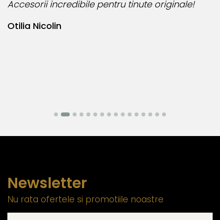
Accesorii incredibile pentru tinute originale!
B
Otilia Nicolin
B
Newsletter
Nu rata ofertele si promotiile noastre