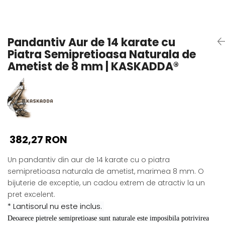
Seturi Perle cu Argint
Brățări cu Perle
Pandantive cu Perle
Pandantiv Aur de 14 karate cu
Brose cu Perle
Piatra Semipretioasa Naturala de
Ametist de 8 mm | KASKADDA®
382,27 RON
Un pandantiv din aur de 14 karate cu o piatra
semipretioasa naturala de ametist, marimea 8 mm. O
bijuterie de exceptie, un cadou extrem de atractiv la un
pret excelent.
* Lantisorul nu este inclus.
Deoarece pietrele semipretioase sunt naturale este imposibila potrivirea