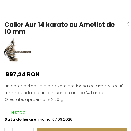
Seturi Perle cu Argint
Brățări cu Perle
Pandantive cu Perle
Colier Aur 14 karate cu Ametist de
Brose cu Perle
10 mm
897,24 RON
Un colier delicat, o piatra semipretioasa de ametist de 10
mm, rotunda, pe un lantisor din aur de 14 karate.
Greutate: aproximativ 2.20 g
IN STOC
Data de livrare:
maine, 07.08.2026