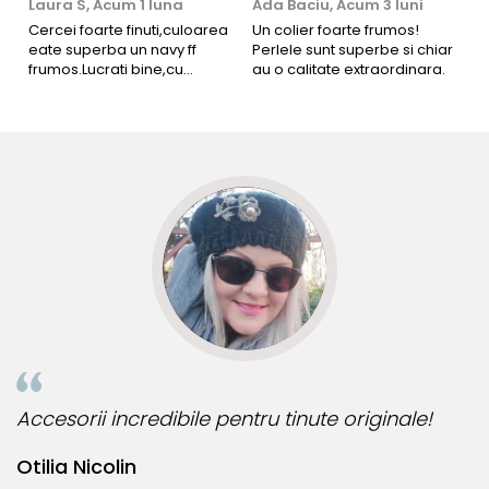
Laura S,
Acum 1 luna
Ada Baciu,
Acum 3 luni
M
4
Cercei foarte finuti,culoarea
Un colier foarte frumos!
eate superba un navy ff
Perlele sunt superbe si chiar
B
frumos.Lucrati bine,cu
au o calitate extraordinara.
b
siguranta am sa revin pt mai
s
multe comenzi.❤️
d
R
Accesorii incredibile pentru tinute originale!
B
Otilia Nicolin
B