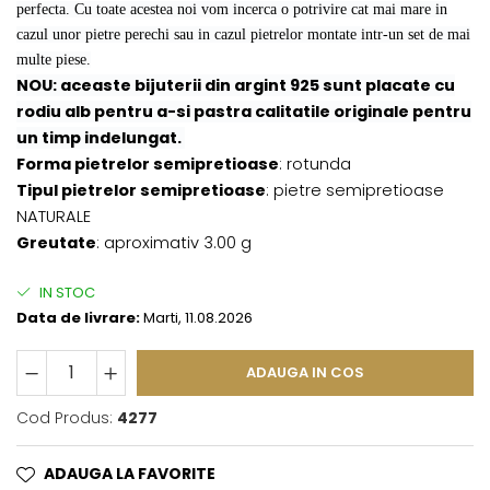
perfecta. Cu toate acestea noi vom incerca o potrivire cat mai mare in
cazul unor pietre perechi sau in cazul pietrelor montate intr-un set de mai
multe piese.
NOU: aceaste bijuterii din argint 925 sunt placate cu
rodiu alb pentru a-si pastra calitatile originale pentru
un timp indelungat.
Forma pietrelor semipretioase
: rotunda
Tipul pietrelor semipretioase
: pietre semipretioase
NATURALE
Greutate
: aproximativ 3.00 g
IN STOC
Data de livrare:
Marti, 11.08.2026
ADAUGA IN COS
Cod Produs:
4277
ADAUGA LA FAVORITE