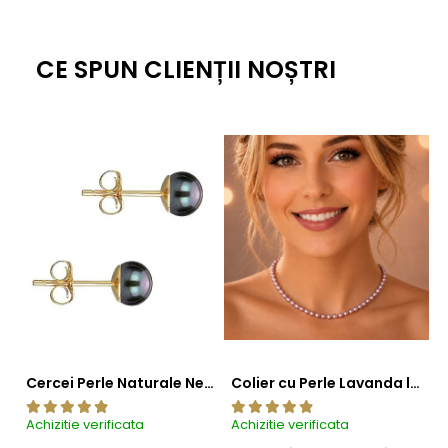
CE SPUN CLIENȚII NOȘTRI
Cercei Perle Naturale Negre 5-6 mm, Buton AAA, Aur 14K (aur 585), Tip Șurub | KASKADDA®
Colier cu Perle Lavanda la Baza Gatului, de 4-5 mm, Perle Rare, Calitate AAA+, Aur 14K | KASKADDA®
Achizitie verificata
Achizitie verificata
Ac