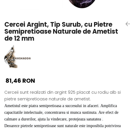
Seturi Perle cu Argint
Brățări cu Perle
Pandantive cu Perle
Cercei Argint, Tip Surub, cu Pietre
Brose cu Perle
Semipretioase Naturale de Ametist
de 12 mm
81,46 RON
Cerceii sunt realizati din argint 925 placat cu rodiu alb si
pietre semipretioase naturale de ametist.
Ametistul este piatra semipretioasa a succesului in afaceri. Amplifica
capacitatile intelectuale, concentrarea si munca sustinuta. Are efect de
calmare a durerilor, ajuta la vindecare, protejeaza sanatatea .
Deoarece pietrele semipretioase sunt naturale este imposibila potrivirea