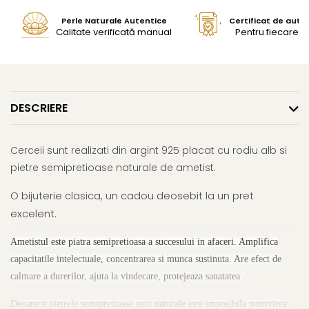
Perle Naturale Autentice
Certificat de aute
Calitate verificată manual
Pentru fiecare bi
DESCRIERE
Cerceii sunt realizati din argint 925 placat cu rodiu alb si
pietre semipretioase naturale de ametist.
O bijuterie clasica, un cadou deosebit la un pret
excelent.
Ametistul este piatra semipretioasa a succesului in afaceri. Amplifica
capacitatile intelectuale, concentrarea si munca sustinuta. Are efect de
calmare a durerilor, ajuta la vindecare, protejeaza sanatatea .
Deoarece pietrele semipretioase sunt naturale este imposibila potrivirea