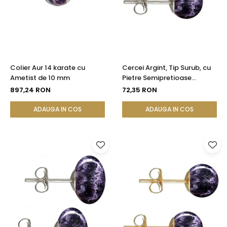
Colier Aur 14 karate cu
Cercei Argint, Tip Surub, cu
Ametist de 10 mm
Pietre Semipretioase
Naturale de Ametist de 8
897,24 RON
72,35 RON
mm
ADAUGA IN COS
ADAUGA IN COS