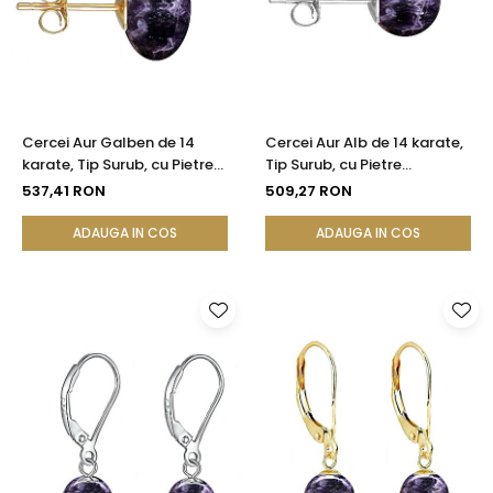
Cercei Aur Galben de 14
Cercei Aur Alb de 14 karate,
karate, Tip Surub, cu Pietre
Tip Surub, cu Pietre
Semipretioase Naturale de
Semipretioase Naturale de
537,41 RON
509,27 RON
Ametist de 12 mm
Ametist de 8 mm
ADAUGA IN COS
ADAUGA IN COS