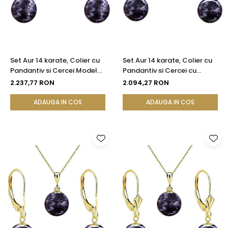
Set Aur 14 karate, Colier cu
Set Aur 14 karate, Colier cu
Pandantiv si Cercei Model
Pandantiv si Cercei cu
Lalea cu Pietre
Tortita Inchisa cu Pietre
2.237,77 RON
2.094,27 RON
Semipretioase Naturale de
Semipretioase Naturale de
Ametist de 8 mm
Ametist de 8 mm
ADAUGA IN COS
ADAUGA IN COS