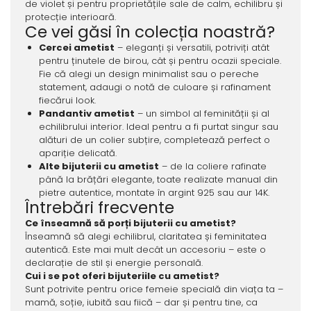
de violet și pentru proprietățile sale de calm, echilibru și
protecție interioară.
Ce vei găsi în colecția noastră?
Cercei ametist
– eleganți și versatili, potriviți atât
pentru ținutele de birou, cât și pentru ocazii speciale.
Fie că alegi un design minimalist sau o pereche
statement, adaugi o notă de culoare și rafinament
fiecărui look.
Pandantiv ametist
– un simbol al feminității și al
echilibrului interior. Ideal pentru a fi purtat singur sau
alături de un colier subțire, completează perfect o
apariție delicată.
Alte bijuterii cu ametist
– de la coliere rafinate
până la brățări elegante, toate realizate manual din
pietre autentice, montate în argint 925 sau aur 14K.
Întrebări frecvente
Ce înseamnă să porți bijuterii cu ametist?
Înseamnă să alegi echilibrul, claritatea și feminitatea
autentică. Este mai mult decât un accesoriu – este o
declarație de stil și energie personală.
Cui i se pot oferi bijuteriile cu ametist?
Sunt potrivite pentru orice femeie specială din viața ta –
mamă, soție, iubită sau fiică – dar și pentru tine, ca