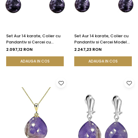
Set Aur 14 karate, Colier cu
Set Aur 14 karate, Colier cu
Pandantiv si Cercei cu
Pandantiv si Cercei Model
Tortita Inchisa cu Pietre
Lalea cu Pietre
2.097,12 RON
2.247,23 RON
Semipretioase Naturale de
Semipretioase Naturale de
Ametist de 10 mm
Ametist de 10 mm
ADAUGA IN COS
ADAUGA IN COS