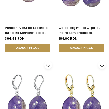
Pandantiv Aur de 14 karate
Cercei Argint, Tip Clips, cu
cu Piatra Semipretioasa
Pietre Semipretioase
Naturala de Ametist
Naturale de Ametist
394,43 RON
189,00 RON
Fatetat
Fatetat
ADAUGA IN COS
ADAUGA IN COS