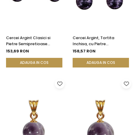
Cercei Argint Clasici si
Cercei Argint, Tortita
Pietre Semipretioase
Inchisa, cu Pietre
Naturale de Ametist de 8
Semipretioase Naturale de
153,69 RON
158,57 RON
mm
Ametist de 10 mm
ADAUGA IN COS
ADAUGA IN COS