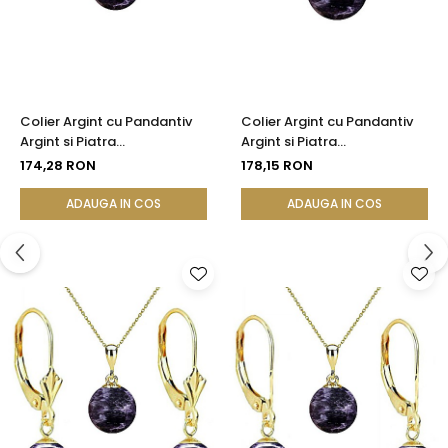
Colier Argint cu Pandantiv
Colier Argint cu Pandantiv
Argint si Piatra
Argint si Piatra
Semipretioasa Naturala de
Semipretioasa Naturala de
174,28 RON
178,15 RON
Ametist de 8 mm
Ametist de 10 mm
ADAUGA IN COS
ADAUGA IN COS