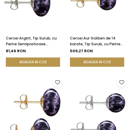
Cercei Argint, Tip Surub, cu
Cercei Aur Galben de 14
Pietre Semipretioase
karate, Tip Surub, cu Pietre
Naturale de Ametist de 12
Semipretioase Naturale de
81,46 RON
509,27 RON
mm
Ametist de 8 mm
ADAUGA IN COS
ADAUGA IN COS