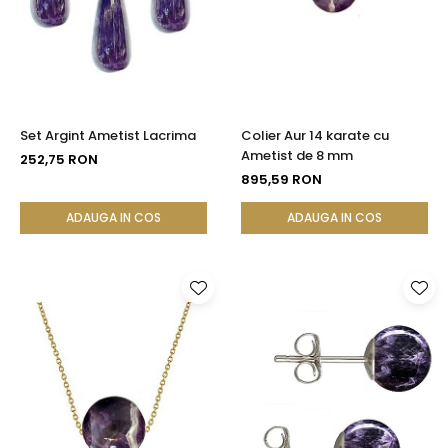
Seturi Perle cu Argint
Brățări cu Perle
Pandantive cu Perle
Brose cu Perle
Set Argint Ametist Lacrima
Colier Aur 14 karate cu
Ametist de 8 mm
252,75 RON
895,59 RON
ADAUGA IN COS
ADAUGA IN COS