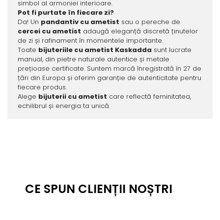
simbol al armoniei interioare.
Pot fi purtate în fiecare zi?
Da! Un
pandantiv cu ametist
sau o pereche de
cercei cu ametist
adaugă eleganță discretă ținutelor
de zi și rafinament în momentele importante.
Toate
bijuteriile cu ametist Kaskadda
sunt lucrate
manual, din pietre naturale autentice și metale
prețioase certificate. Suntem marcă înregistrată în 27 de
țări din Europa și oferim garanție de autenticitate pentru
fiecare produs.
Alege
bijuterii cu ametist
care reflectă feminitatea,
echilibrul și energia ta unică.
CE SPUN CLIENȚII NOȘTRI