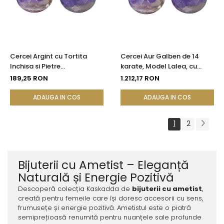
Cercei Argint cu Tortita
Cercei Aur Galben de 14
Inchisa si Pietre
karate, Model Lalea, cu
Semipretioase Naturale de
Pietre Semipretioase
189,25 RON
1.212,17 RON
Ametist Fatetat
Naturale de Ametist
Fatetat
ADAUGA IN COS
ADAUGA IN COS
1
2
Bijuterii cu Ametist – Eleganță
Naturală și Energie Pozitivă
Descoperă colecția Kaskadda de
bijuterii cu ametist
,
creată pentru femeile care își doresc accesorii cu sens,
frumusețe și energie pozitivă. Ametistul este o piatră
semiprețioasă renumită pentru nuanțele sale profunde