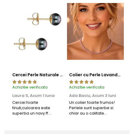
Cercei Perle Naturale Negre 5-6 mm, Buton AAA, Aur 14K (aur 585), Tip Șurub | KASKADDA®
Colier cu Perle Lavanda la Baza Gatului, de 4-5 mm, Perle Rare, Calitate AAA+, Aur 14K | KASKADDA®
Achizitie verificata
Achizitie verificata
Achi
Laura S,
Acum 1 luna
Ada Baciu,
Acum 3 luni
Mun
Acu
Cercei foarte
Un colier foarte frumos!
finuti,culoarea eate
Perlele sunt superbe si
Bun
superba un navy ff
chiar au o calitate
cu b
frumos.Lucrati bine,cu
extraordinara.
sup
siguranta am sa revin pt
deca
mai multe comenzi.❤️
Rec