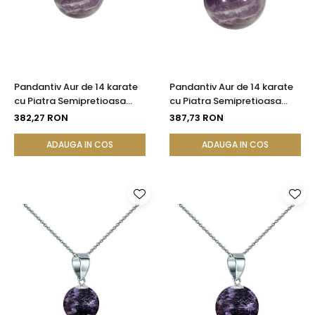
Pandantiv Aur de 14 karate
Pandantiv Aur de 14 karate
cu Piatra Semipretioasa
cu Piatra Semipretioasa
Naturala de Ametist de 8
Naturala de Ametist de 10
382,27 RON
387,73 RON
mm | KASKADDA®
mm
ADAUGA IN COS
ADAUGA IN COS