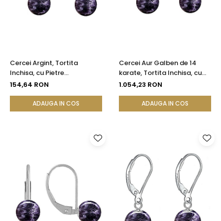
Cercei Argint, Tortita
Cercei Aur Galben de 14
Inchisa, cu Pietre
karate, Tortita Inchisa, cu
Semipretioase Naturale de
Pietre Semipretioase
154,64 RON
1.054,23 RON
Ametist de 8 mm
Naturale de Ametist de 8
mm
ADAUGA IN COS
ADAUGA IN COS