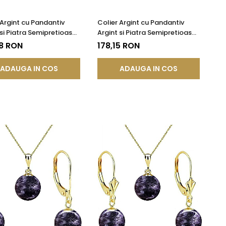
 Argint cu Pandantiv
Colier Argint cu Pandantiv
 si Piatra Semipretioasa
Argint si Piatra Semipretioasa
la de Ametist de 8 mm
Naturala de Ametist de 10 mm
8 RON
178,15 RON
ADAUGA IN COS
ADAUGA IN COS