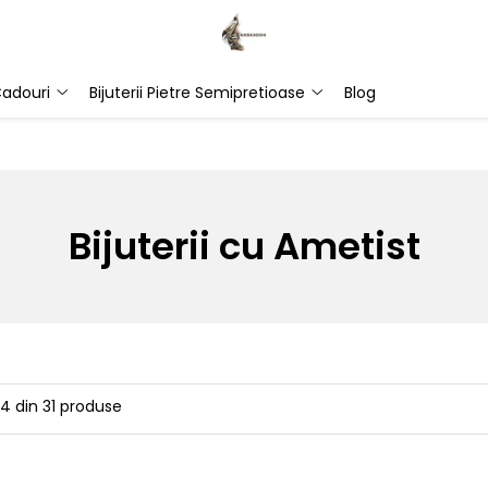
adouri
Bijuterii Pietre Semipretioase
Blog
Bijuterii cu Ametist
24
din
31
produse