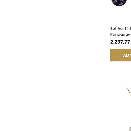
Set Aur 14 
Pandantiv 
Lalea cu P
2.237,77
Naturale 
ADA