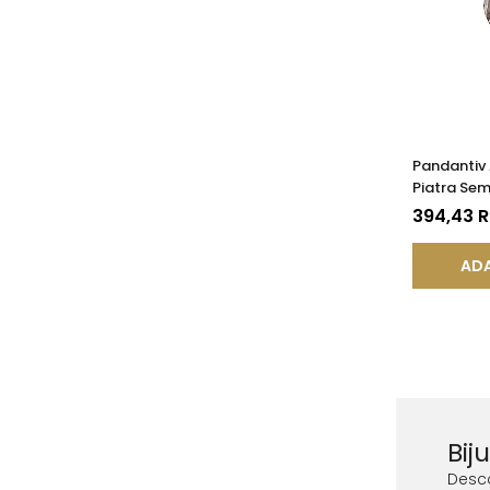
Pandantiv 
Piatra Sem
de Ametist
394,43 
ADA
Bij
Desc