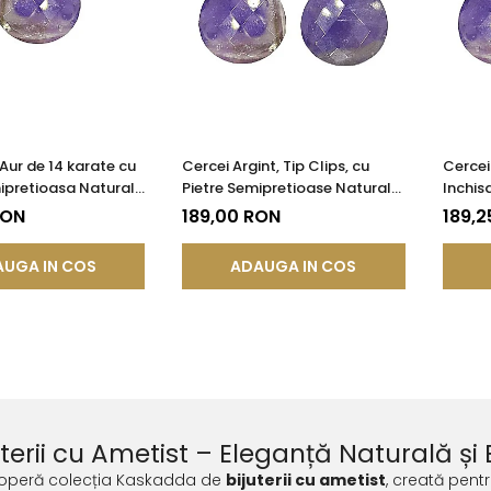
Aur de 14 karate cu
Cercei Argint, Tip Clips, cu
Cercei
ipretioasa Naturala
Pietre Semipretioase Naturale
Inchis
 Fatetat
de Ametist Fatetat
Natura
RON
189,00 RON
189,2
UGA IN COS
ADAUGA IN COS
uterii cu Ametist – Eleganță Naturală și 
operă colecția Kaskadda de
bijuterii cu ametist
, creată pent