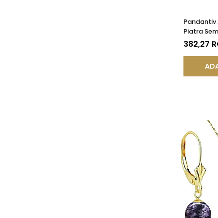
Pandantiv 
Piatra Sem
de Ametist
382,27 
KASKADDA
ADA