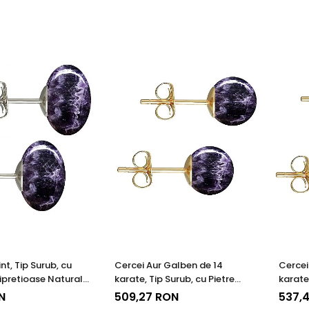
nt, Tip Surub, cu
Cercei Aur Galben de 14
Cercei
ipretioase Naturale
karate, Tip Surub, cu Pietre
karate,
t de 12 mm
Semipretioase Naturale de
Semipr
N
509,27 RON
537,4
Ametist de 8 mm
Ametis