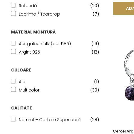
Rotundă
(20)
ADA
Lacrima / Teardrop
(7)
MATERIAL MONTURĂ
Aur galben 14K (aur 585)
(19)
Argint 925
(12)
CULOARE
Alb
(1)
Multicolor
(30)
CALITATE
Natural – Calitate Superioară
(28)
Cercei Argi