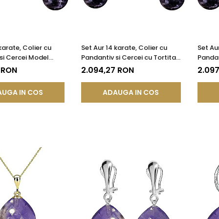
karate, Colier cu
Set Aur 14 karate, Colier cu
Set Aur
si Cercei Model
Pandantiv si Cercei cu Tortita
Pandan
ietre Semipretioase
Inchisa cu Pietre
Inchisa
 RON
2.094,27 RON
2.097
de Ametist de 8 mm
Semipretioase Naturale de
Semipr
Ametist de 8 mm
Ametis
UGA IN COS
ADAUGA IN COS