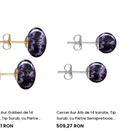
 Aur Galben de 14
Cercei Aur Alb de 14 karate, Tip
 Tip Surub, cu Pietre
Surub, cu Pietre Semipretioase
etioase Naturale de
Naturale de Ametist de 8 mm
1 RON
509,27 RON
t de 12 mm