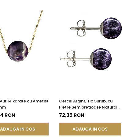
 Aur 14 karate cu Ametist
Cercei Argint, Tip Surub, cu
 mm
Pietre Semipretioase Naturale
de Ametist de 8 mm
24 RON
72,35 RON
ADAUGA IN COS
ADAUGA IN COS