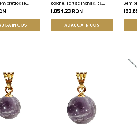
Semipretioase
karate, Tortita Inchisa, cu
Semipr
de Ametist de 8 mm
Pietre Semipretioase Naturale
Ameti
RON
1.054,23 RON
153,6
de Ametist de 8 mm
UGA IN COS
ADAUGA IN COS