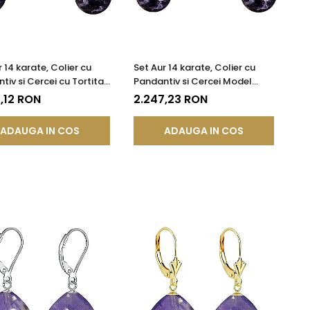
 14 karate, Colier cu
Set Aur 14 karate, Colier cu
tiv si Cercei cu Tortita
Pandantiv si Cercei Model
 cu Pietre
Lalea cu Pietre Semipretioase
,12 RON
2.247,23 RON
etioase Naturale de
Naturale de Ametist de 10 mm
t de 10 mm
ADAUGA IN COS
ADAUGA IN COS