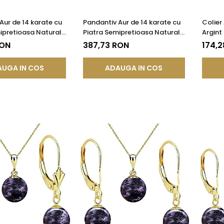
Aur de 14 karate cu
Pandantiv Aur de 14 karate cu
Colier
ipretioasa Naturala
Piatra Semipretioasa Naturala
Argint
 de 8 mm |
de Ametist de 10 mm
Natura
RON
387,73 RON
174,2
®
UGA IN COS
ADAUGA IN COS