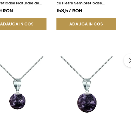
etioase Naturale de
cu Pietre Semipretioase
st de 8 mm
Naturale de Ametist de 10 mm
9 RON
158,57 RON
ADAUGA IN COS
ADAUGA IN COS