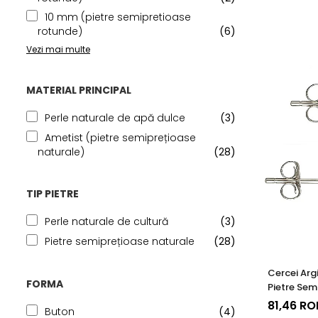
10 mm (pietre semipretioase
rotunde)
(6)
Vezi mai multe
MATERIAL PRINCIPAL
Perle naturale de apă dulce
(3)
Ametist (pietre semiprețioase
naturale)
(28)
TIP PIETRE
Perle naturale de cultură
(3)
Pietre semiprețioase naturale
(28)
Cercei Argi
FORMA
Pietre Sem
de Ametis
81,46 RO
Buton
(4)