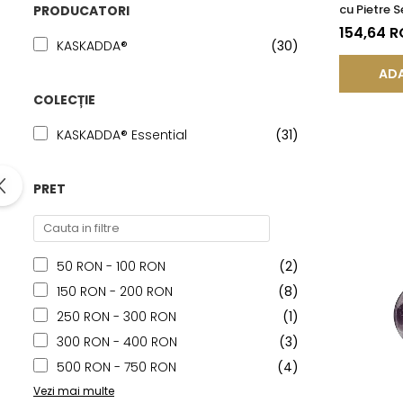
cu Pietre 
PRODUCATORI
Naturale 
154,64 
KASKADDA®
(30)
ADA
COLECȚIE
KASKADDA® Essential
(31)
PRET
50 RON - 100 RON
(2)
150 RON - 200 RON
(8)
250 RON - 300 RON
(1)
300 RON - 400 RON
(3)
500 RON - 750 RON
(4)
Vezi mai multe