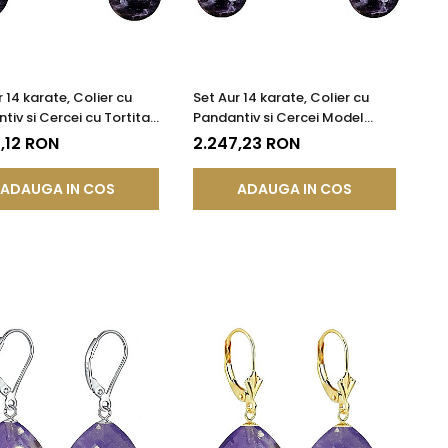
 14 karate, Colier cu
Set Aur 14 karate, Colier cu
tiv si Cercei cu Tortita
Pandantiv si Cercei Model
 cu Pietre
Lalea cu Pietre Semipretioase
,12 RON
2.247,23 RON
etioase Naturale de
Naturale de Ametist de 10 mm
t de 10 mm
ADAUGA IN COS
ADAUGA IN COS