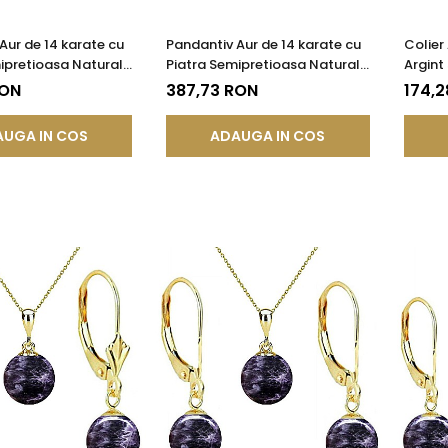
Aur de 14 karate cu
Pandantiv Aur de 14 karate cu
Colier
ipretioasa Naturala
Piatra Semipretioasa Naturala
Argint
 de 8 mm |
de Ametist de 10 mm
Natura
RON
387,73 RON
174,2
®
UGA IN COS
ADAUGA IN COS