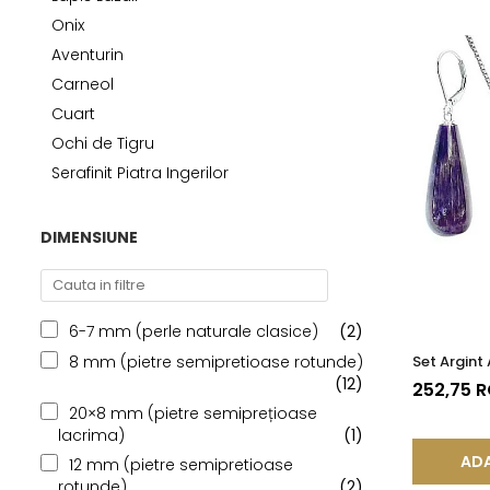
Seturi Perle cu Argint
Onix
Brățări cu Perle
Aventurin
Pandantive cu Perle
Carneol
Brose cu Perle
Cuart
Ochi de Tigru
Serafinit Piatra Ingerilor
DIMENSIUNE
6-7 mm (perle naturale clasice)
(2)
Set Argint
8 mm (pietre semipretioase rotunde)
(12)
252,75 
20×8 mm (pietre semiprețioase
lacrima)
(1)
ADA
12 mm (pietre semipretioase
rotunde)
(2)