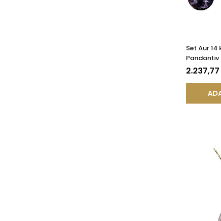
Set Aur 14 
Pandantiv 
Lalea cu P
2.237,77
Naturale 
ADA