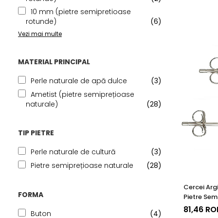
10 mm (pietre semipretioase
rotunde)
(6)
Vezi mai multe
MATERIAL PRINCIPAL
Perle naturale de apă dulce
(3)
Ametist (pietre semiprețioase
naturale)
(28)
TIP PIETRE
Perle naturale de cultură
(3)
Pietre semiprețioase naturale
(28)
Cercei Argi
FORMA
Pietre Sem
de Ametis
81,46 RO
Buton
(4)