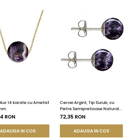
 Aur 14 karate cu Ametist
Cercei Argint, Tip Surub, cu
 mm
Pietre Semipretioase Naturale
de Ametist de 8 mm
24 RON
72,35 RON
ADAUGA IN COS
ADAUGA IN COS