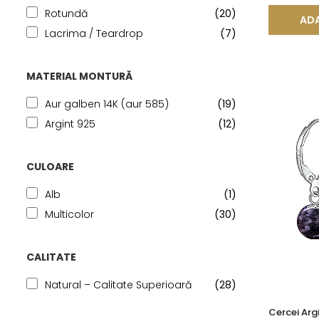
Rotundă
(20)
ADA
Lacrima / Teardrop
(7)
MATERIAL MONTURĂ
Aur galben 14K (aur 585)
(19)
Argint 925
(12)
CULOARE
Alb
(1)
Multicolor
(30)
CALITATE
Natural – Calitate Superioară
(28)
Cercei Argi