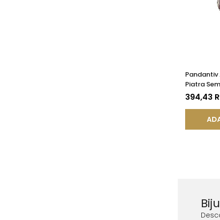
Pandantiv 
Piatra Sem
de Ametist
394,43 
ADA
Bij
Desc