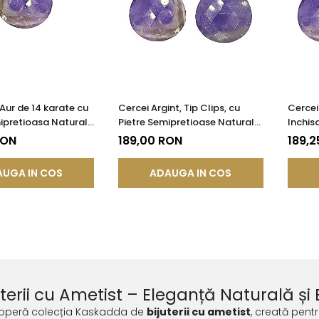
Aur de 14 karate cu
Cercei Argint, Tip Clips, cu
Cercei
ipretioasa Naturala
Pietre Semipretioase Naturale
Inchis
 Fatetat
de Ametist Fatetat
Natura
RON
189,00 RON
189,2
UGA IN COS
ADAUGA IN COS
uterii cu Ametist – Eleganță Naturală și 
operă colecția Kaskadda de
bijuterii cu ametist
, creată pent