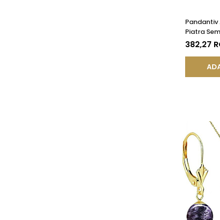
Pandantiv 
Piatra Sem
de Ametist
382,27 
KASKADDA
ADA