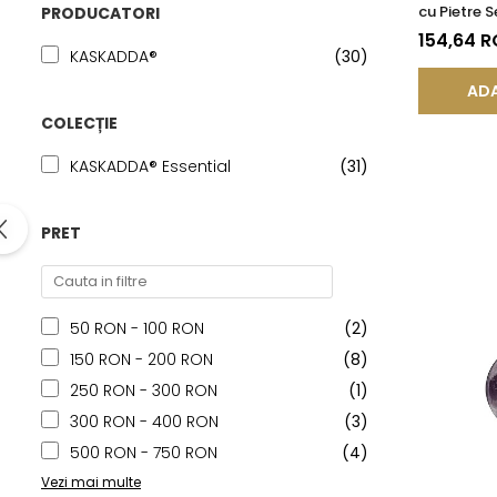
cu Pietre 
PRODUCATORI
Naturale 
154,64 
KASKADDA®
(30)
ADA
COLECȚIE
KASKADDA® Essential
(31)
PRET
50 RON - 100 RON
(2)
150 RON - 200 RON
(8)
250 RON - 300 RON
(1)
300 RON - 400 RON
(3)
500 RON - 750 RON
(4)
Vezi mai multe