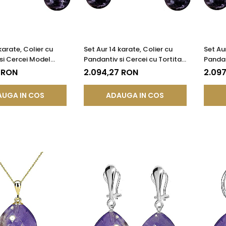
karate, Colier cu
Set Aur 14 karate, Colier cu
Set Aur
si Cercei Model
Pandantiv si Cercei cu Tortita
Pandan
ietre Semipretioase
Inchisa cu Pietre
Inchisa
 RON
2.094,27 RON
2.097
de Ametist de 8 mm
Semipretioase Naturale de
Semipr
Ametist de 8 mm
Ametis
UGA IN COS
ADAUGA IN COS