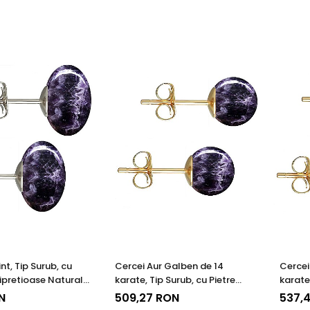
nt, Tip Surub, cu
Cercei Aur Galben de 14
Cercei
ipretioase Naturale
karate, Tip Surub, cu Pietre
karate,
t de 12 mm
Semipretioase Naturale de
Semipr
N
509,27 RON
537,4
Ametist de 8 mm
Ametis