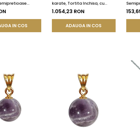
Semipretioase
karate, Tortita Inchisa, cu
Semipr
de Ametist de 8 mm
Pietre Semipretioase Naturale
Ameti
RON
1.054,23 RON
153,6
de Ametist de 8 mm
UGA IN COS
ADAUGA IN COS