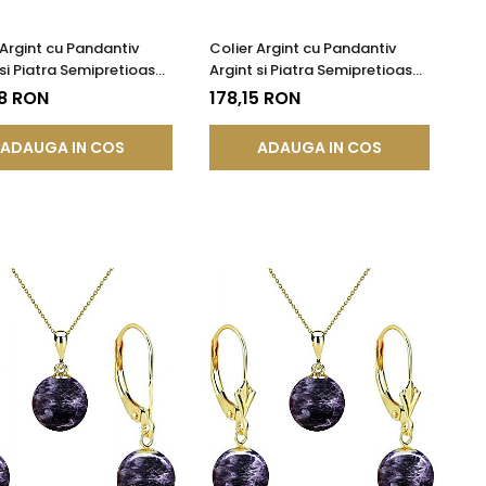
 Argint cu Pandantiv
Colier Argint cu Pandantiv
 si Piatra Semipretioasa
Argint si Piatra Semipretioasa
la de Ametist de 8 mm
Naturala de Ametist de 10 mm
8 RON
178,15 RON
ADAUGA IN COS
ADAUGA IN COS