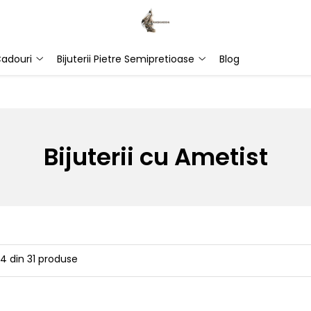
adouri
Bijuterii Pietre Semipretioase
Blog
Bijuterii cu Ametist
24
din
31
produse