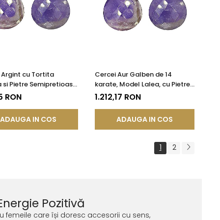
 Argint cu Tortita
Cercei Aur Galben de 14
a si Pietre Semipretioase
karate, Model Lalea, cu Pietre
le de Ametist Fatetat
Semipretioase Naturale de
5 RON
1.212,17 RON
Ametist Fatetat
ADAUGA IN COS
ADAUGA IN COS
1
2
Energie Pozitivă
ru femeile care își doresc accesorii cu sens,