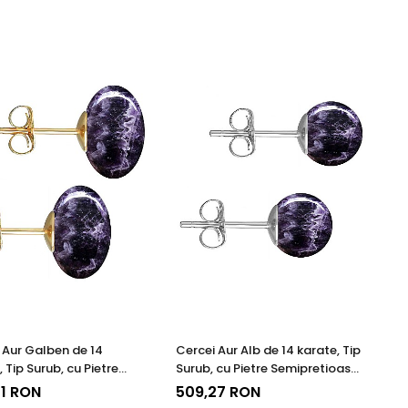
 Aur Galben de 14
Cercei Aur Alb de 14 karate, Tip
 Tip Surub, cu Pietre
Surub, cu Pietre Semipretioase
etioase Naturale de
Naturale de Ametist de 8 mm
1 RON
509,27 RON
t de 12 mm