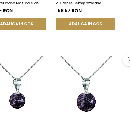
etioase Naturale de
cu Pietre Semipretioase
st de 8 mm
Naturale de Ametist de 10 mm
9 RON
158,57 RON
ADAUGA IN COS
ADAUGA IN COS