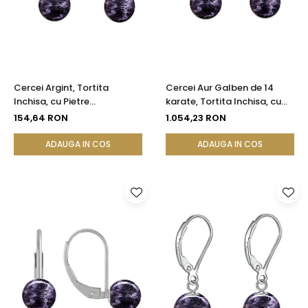
Cercei Argint, Tortita
Cercei Aur Galben de 14
Inchisa, cu Pietre
karate, Tortita Inchisa, cu
Semipretioase Naturale de
Pietre Semipretioase
154,64 RON
1.054,23 RON
Ametist de 8 mm
Naturale de Ametist de 8
mm
ADAUGA IN COS
ADAUGA IN COS