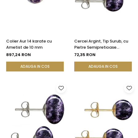
Colier Aur 14 karate cu
Cercei Argint, Tip Surub, cu
Ametist de 10 mm
Pietre Semipretioase
Naturale de Ametist de 8
897,24 RON
72,35 RON
mm
ADAUGA IN COS
ADAUGA IN COS