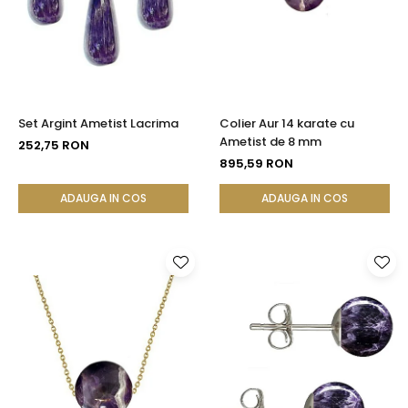
Seturi Perle cu Argint
Brățări cu Perle
Pandantive cu Perle
Brose cu Perle
Set Argint Ametist Lacrima
Colier Aur 14 karate cu
Ametist de 8 mm
252,75 RON
895,59 RON
ADAUGA IN COS
ADAUGA IN COS