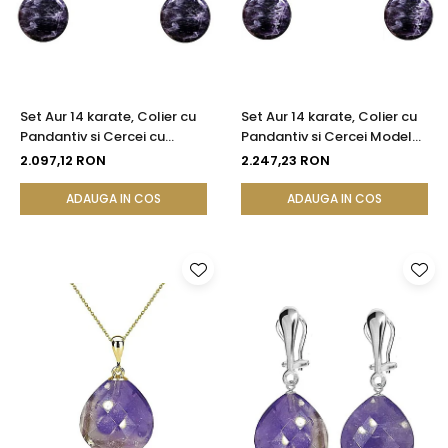
Set Aur 14 karate, Colier cu
Set Aur 14 karate, Colier cu
Pandantiv si Cercei cu
Pandantiv si Cercei Model
Tortita Inchisa cu Pietre
Lalea cu Pietre
2.097,12 RON
2.247,23 RON
Semipretioase Naturale de
Semipretioase Naturale de
Ametist de 10 mm
Ametist de 10 mm
ADAUGA IN COS
ADAUGA IN COS