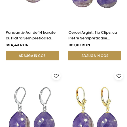
Pandantiv Aur de 14 karate
Cercei Argint, Tip Clips, cu
cu Piatra Semipretioasa
Pietre Semipretioase
Naturala de Ametist
Naturale de Ametist
394,43 RON
189,00 RON
Fatetat
Fatetat
ADAUGA IN COS
ADAUGA IN COS