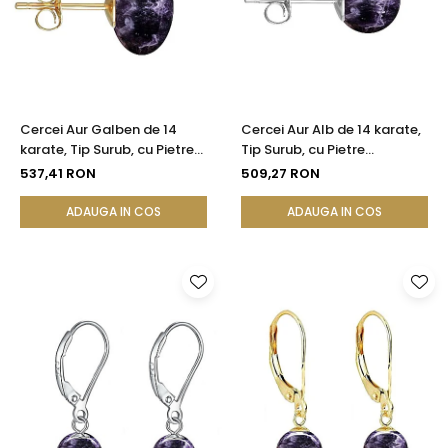
Cercei Aur Galben de 14
Cercei Aur Alb de 14 karate,
karate, Tip Surub, cu Pietre
Tip Surub, cu Pietre
Semipretioase Naturale de
Semipretioase Naturale de
537,41 RON
509,27 RON
Ametist de 12 mm
Ametist de 8 mm
ADAUGA IN COS
ADAUGA IN COS