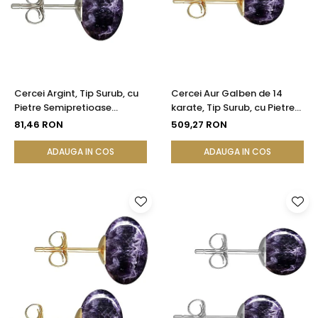
Cercei Argint, Tip Surub, cu
Cercei Aur Galben de 14
Pietre Semipretioase
karate, Tip Surub, cu Pietre
Naturale de Ametist de 12
Semipretioase Naturale de
81,46 RON
509,27 RON
mm
Ametist de 8 mm
ADAUGA IN COS
ADAUGA IN COS