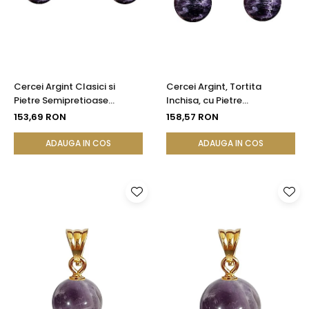
Cercei Argint Clasici si
Cercei Argint, Tortita
Pietre Semipretioase
Inchisa, cu Pietre
Naturale de Ametist de 8
Semipretioase Naturale de
153,69 RON
158,57 RON
mm
Ametist de 10 mm
ADAUGA IN COS
ADAUGA IN COS