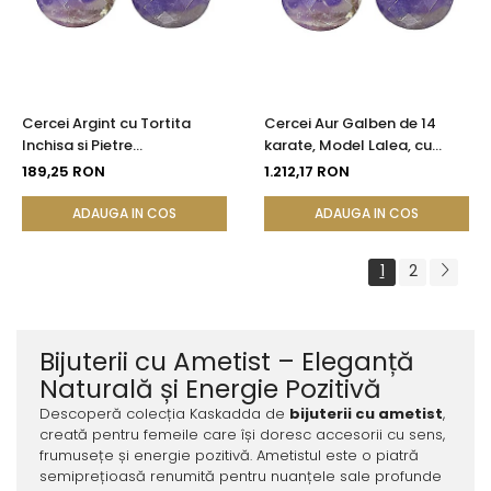
Cercei Argint cu Tortita
Cercei Aur Galben de 14
Inchisa si Pietre
karate, Model Lalea, cu
Semipretioase Naturale de
Pietre Semipretioase
189,25 RON
1.212,17 RON
Ametist Fatetat
Naturale de Ametist
Fatetat
ADAUGA IN COS
ADAUGA IN COS
1
2
Bijuterii cu Ametist – Eleganță
Naturală și Energie Pozitivă
Descoperă colecția Kaskadda de
bijuterii cu ametist
,
creată pentru femeile care își doresc accesorii cu sens,
frumusețe și energie pozitivă. Ametistul este o piatră
semiprețioasă renumită pentru nuanțele sale profunde