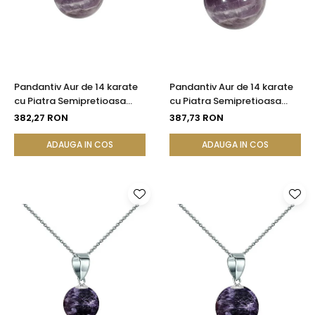
Pandantiv Aur de 14 karate
Pandantiv Aur de 14 karate
cu Piatra Semipretioasa
cu Piatra Semipretioasa
Naturala de Ametist de 8
Naturala de Ametist de 10
382,27 RON
387,73 RON
mm | KASKADDA®
mm
ADAUGA IN COS
ADAUGA IN COS