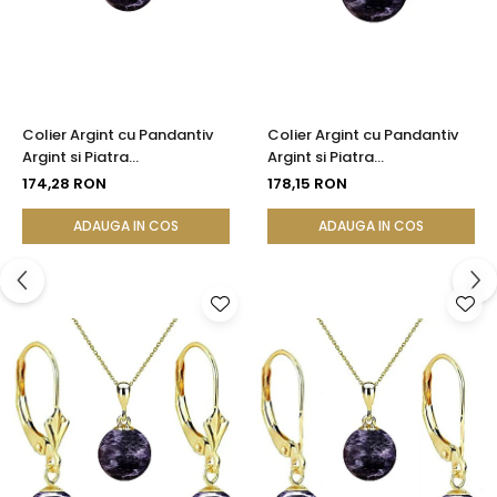
Colier Argint cu Pandantiv
Colier Argint cu Pandantiv
Argint si Piatra
Argint si Piatra
Semipretioasa Naturala de
Semipretioasa Naturala de
174,28 RON
178,15 RON
Ametist de 8 mm
Ametist de 10 mm
ADAUGA IN COS
ADAUGA IN COS