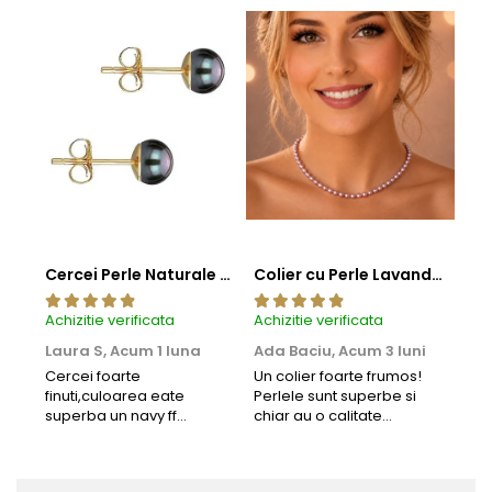
Cercei Perle Naturale Negre 5-6 mm, Buton AAA, Aur 14K (aur 585), Tip Șurub | KASKADDA®
Colier cu Perle Lavanda la Baza Gatului, de 4-5 mm, Perle Rare, Calitate AAA+, Aur 14K | KASKADDA®
Achizitie verificata
Achizitie verificata
Achi
Laura S,
Acum 1 luna
Ada Baciu,
Acum 3 luni
Mun
Acu
Cercei foarte
Un colier foarte frumos!
finuti,culoarea eate
Perlele sunt superbe si
Bun
superba un navy ff
chiar au o calitate
cu b
frumos.Lucrati bine,cu
extraordinara.
sup
siguranta am sa revin pt
deca
mai multe comenzi.❤️
Rec