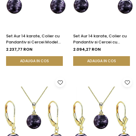
Set Aur 14 karate, Colier cu
Set Aur 14 karate, Colier cu
Pandantiv si Cercei Model
Pandantiv si Cercei cu
Lalea cu Pietre
Tortita Inchisa cu Pietre
2.237,77 RON
2.094,27 RON
Semipretioase Naturale de
Semipretioase Naturale de
Ametist de 8 mm
Ametist de 8 mm
ADAUGA IN COS
ADAUGA IN COS