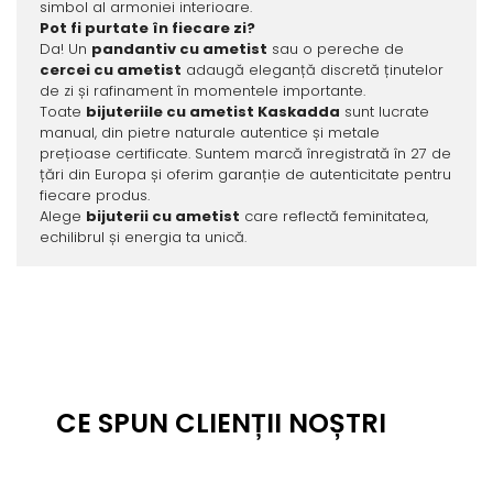
simbol al armoniei interioare.
Pot fi purtate în fiecare zi?
Da! Un
pandantiv cu ametist
sau o pereche de
cercei cu ametist
adaugă eleganță discretă ținutelor
de zi și rafinament în momentele importante.
Toate
bijuteriile cu ametist Kaskadda
sunt lucrate
manual, din pietre naturale autentice și metale
prețioase certificate. Suntem marcă înregistrată în 27 de
țări din Europa și oferim garanție de autenticitate pentru
fiecare produs.
Alege
bijuterii cu ametist
care reflectă feminitatea,
echilibrul și energia ta unică.
CE SPUN CLIENȚII NOȘTRI