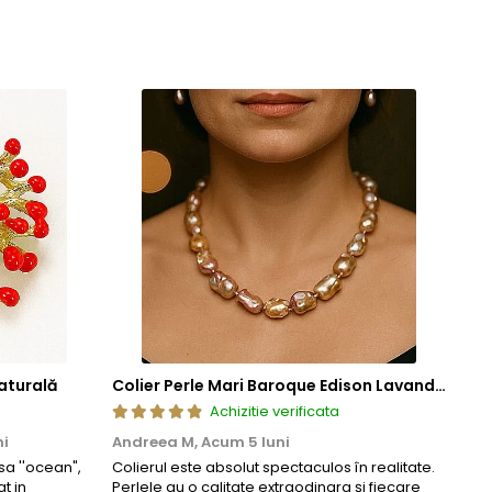
ze frumusetea si valoarea in timp. Prin aplicarea acestor tehnici
cura de bijuterii rafinate, concepute pentru a oferi atat placere
aturală
Colier Perle Mari Baroque Edison Lavandă, Calitatea AAA, Aur 14K | KASKADDA®
Achizitie verificata
ni
Andreea M,
Acum 5 luni
Mar
a ''ocean",
Colierul este absolut spectaculos în realitate.
Un c
t in
Perlele au o calitate extraodinara și fiecare
coma