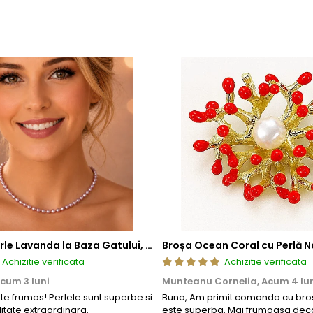
tica, functionalitate si rezistenta, permitand bijuteriilor sa isi pastre
a, ci si sigura si rezistenta la uzura zilnica. Astfel, clientii se pot bu
Colier cu Perle Lavanda la Baza Gatului, de 4-5 mm, Perle Rare, Calitate AAA+, Aur 14K | KASKADDA®
Broșa Ocean Coral cu Perlă N
Achizitie verificata
Achizitie verificata
cum 3 luni
Munteanu Cornelia,
Acum 4 lu
rte frumos! Perlele sunt superbe si
Buna, Am primit comanda cu bros
litate extraordinara.
este superba. Mai frumoasa deca