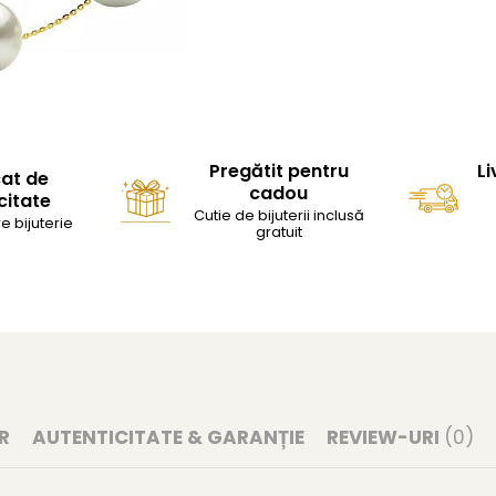
Pregătit pentru
Li
cat de
cadou
citate
Cutie de bijuterii inclusă
e bijuterie
gratuit
R
AUTENTICITATE & GARANȚIE
REVIEW-URI
(0)