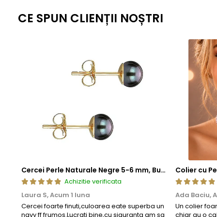
Aceasta metoda de fabricatie ofera un echilibru perfect intre este
CE SPUN CLIENȚII NOȘTRI
standardizate la nivel global, fiecare piesa ramane nu doar elegant
estetica, cat si fiabilitate de lunga durata.
Cercei Perle Naturale Negre 5-6 mm, Buton AAA, Aur 14K (aur 585), Tip Șurub | KASKADDA®
Achizitie verificata
Laura S,
Acum 1 luna
Ada Baciu,
A
Cercei foarte finuti,culoarea eate superba un
Un colier foa
navy ff frumos.Lucrati bine,cu siguranta am sa
chiar au o ca