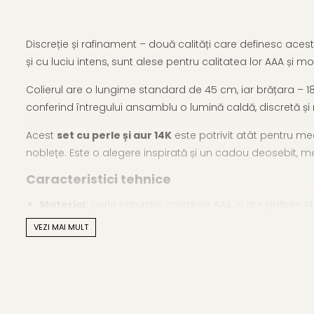
Discreție și rafinament – două calități care definesc aces
și cu luciu intens, sunt alese pentru calitatea lor AAA și 
Colierul are o lungime standard de 45 cm, iar brățara – 18
conferind întregului ansamblu o lumină caldă, discretă și 
Acest
set cu perle și aur 14K
este potrivit atât pentru me
noblețe. Este o alegere inspirată și un cadou deosebit, m
Caracteristici tehnice
Material:
perle naturale, calitatea AAA, și aur galben 1
VEZI MAI MULT
Mărimea perlelor:
9 mm
Forma perlelor:
rotundă
Lustrul perlelor:
de calitate înaltă