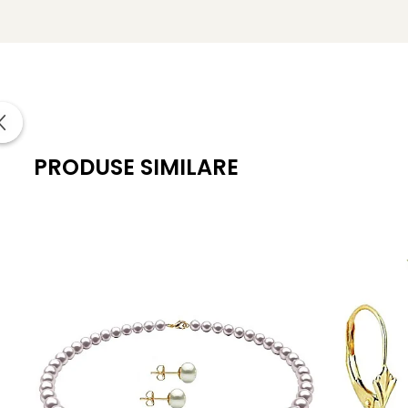
Culoare:
alb natural
Tipul perlelor:
perle de apă dulce
Suprafață:
lucioasă, cu imperfecțiuni aproape imperc
Lănțișor colier:
aur galben 14K, lungime 45 cm
Brățară:
aur galben 14K, lungime 18 cm
PRODUSE SIMILARE
Greutate totală:
aprox. 12 g
Include:
certificat de garanție și autenticitate
KASKADDA®
este un brand european de bijuterii premium,
metale prețioase certificate. Fiecare bijuterie cu perle est
Poartă acest set office cu perle albe și aur 14K ca pe o de
Informatii despre structura interna a componentelor din