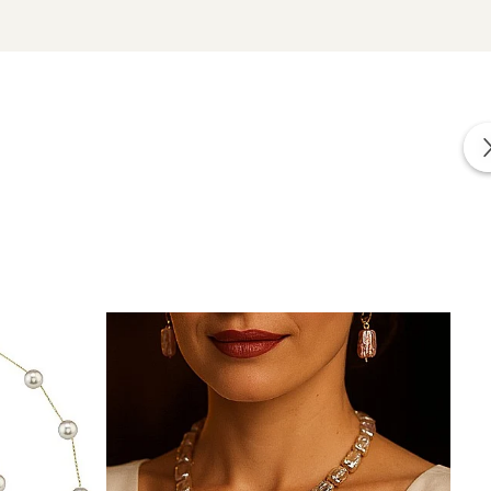
izate din perle naturale selectate manual, montate în
tă proveniența naturală a perlelor.
arcat fără să ceară atenție.