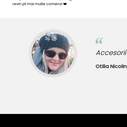
revin pt mai multe comenzi.❤️
ncredibile pentru tinute originale!