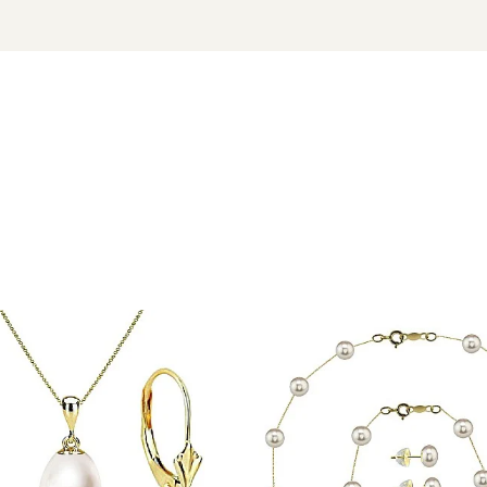
eptibile
 cu marcă înregistrată în 27 de țări. Toate produsele sunt real
e însoțită de un certificat de garanție și autenticitate care ates
clarație de eleganță firească – un lux discret, care se face rem
 aur si argint utilizate in realizarea bijuteriilor