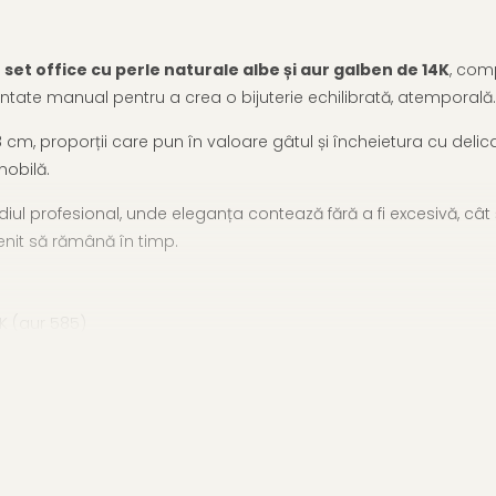
t
set office cu perle naturale albe și aur galben de 14K
, comp
montate manual pentru a crea o bijuterie echilibrată, atemporală.
 cm, proporții care pun în valoare gâtul și încheietura cu delic
nobilă.
diul profesional, unde eleganța contează fără a fi excesivă, cât
enit să rămână în timp.
4K (aur 585)