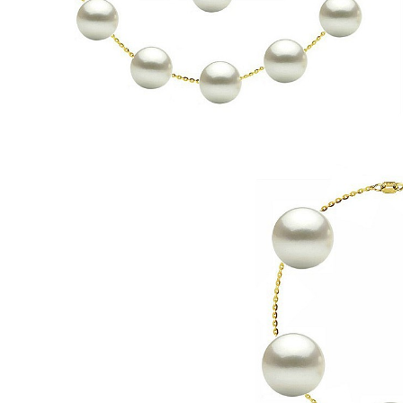
Seturi Perle cu Argint
Brățări cu Perle
Pandantive cu Perle
Brose cu Perle