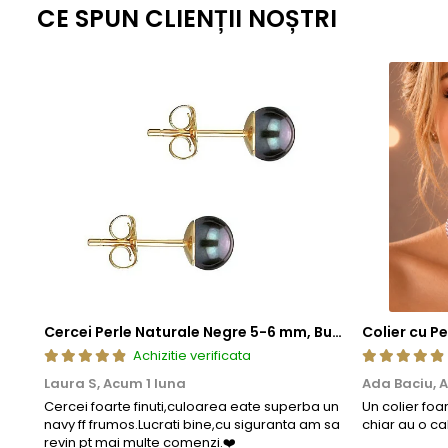
dure pentru a asigura durabilitatea si functionalitatea pe
CE SPUN CLIENȚII NOȘTRI
componentelor din aur si argint pot manifesta proprietat
exclusiv la aceste componente functionale si nu influentea
Inchizatorile din aur si argint
contin un mic arc sau o 
inchidere sa functioneze corect, mentinandu-si elastici
Tortitele cerceilor din aur si argint, care dispun 
metalic comun, special ales pentru a asigura flexibilit
Zalele duble din aur si argint
, utilizate pentru prinder
pentru a fi mai rezistent decat in mod normal. Aceasta
lunga durata.
Aceasta metoda de fabricatie ofera un echilibru perfect intre este
standardizate la nivel global, fiecare piesa ramane nu doar elegant
estetica, cat si fiabilitate de lunga durata.
Cercei Perle Naturale Negre 5-6 mm, Buton AAA, Aur 14K (aur 585), Tip Șurub | KASKADDA®
Achizitie verificata
Laura S,
Acum 1 luna
Ada Baciu,
A
Cercei foarte finuti,culoarea eate superba un
Un colier foa
navy ff frumos.Lucrati bine,cu siguranta am sa
chiar au o ca
revin pt mai multe comenzi.❤️