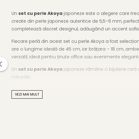
Un
set cu perle Akoya
japoneze este o alegere care trece 
create din perle japoneze autentice de 5,5–6 mm, perfect r
completează discret designul, adăugând un accent sofis
Fiecare perlă din acest set cu perle Akoya a fost selecțio
are o lungime ideală de 45 cm, iar brățara – 18 cm, ambel
versatil, ideal pentru ținute office sau evenimente elegant
Un
set cu perle Akoya
japoneze rămâne o bijuterie rară ș
naturale.
Caracteristici tehnice
VEZI MAI MULT
Tipul perlelor: Akoya japoneze, perle naturale de apă s
Material: perle naturale, calitate AAA, și aur alb 14K (aur
Mărime perle: 5,5–6 mm
Forma perlelor: perfect rotundă