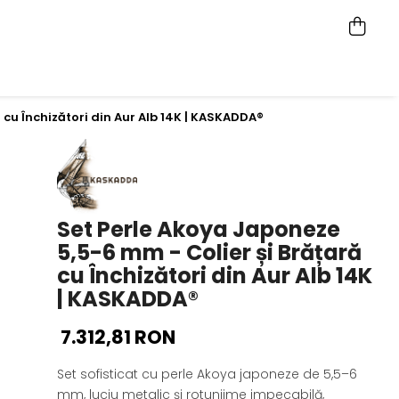
 cu Închizători din Aur Alb 14K | KASKADDA®
Set Perle Akoya Japoneze
5,5-6 mm - Colier și Brățară
cu Închizători din Aur Alb 14K
| KASKADDA®
7.312,81 RON
Set sofisticat cu perle Akoya japoneze de 5,5–6
mm, luciu metalic și rotunjime impecabilă,