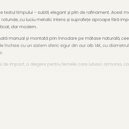
testul timpului – subtil, elegant și plin de rafinament. Acest m
otunde, cu luciu metalic intens și suprafețe aproape fără imperfe
ticat, dar modern.
nată manual și montată prin înnodare pe mătase naturală, ceea c
e închise cu un sistem sferic sigur din aur alb 14K, cu diametr
e.
i de impact, o alegere pentru femeile care iubesc armonia, cal
ărată
 585)