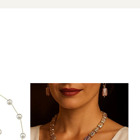
zate din perle naturale de cultură selectate manual,
te care atestă proveniența naturală a perlelor.
rmonie, inspirat din frumusețea japoneză.