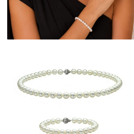
Seturi Perle cu Argint
Brățări cu Perle
Pandantive cu Perle
Brose cu Perle