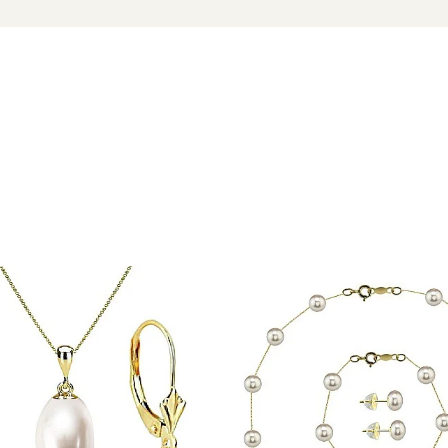
 de siguranță
cu marcă înregistrată în 27 de țări. Toate produsele sunt reali
cu perle este însoțită de un certificat de garanție și autenticita
o declarație de discreție elegantă – un gest de rafinament și a