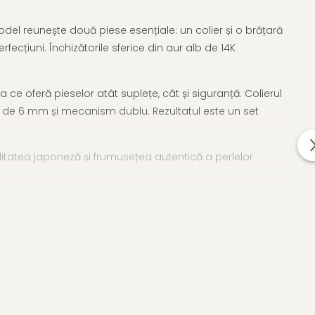
odel reunește două piese esențiale: un colier și o brățară
cțiuni. Închizătorile sferice din aur alb de 14K
e oferă pieselor atât suplețe, cât și siguranță. Colierul
ul de 6 mm și mecanism dublu. Rezultatul este un set
itatea japoneză și frumusețea autentică a perlelor