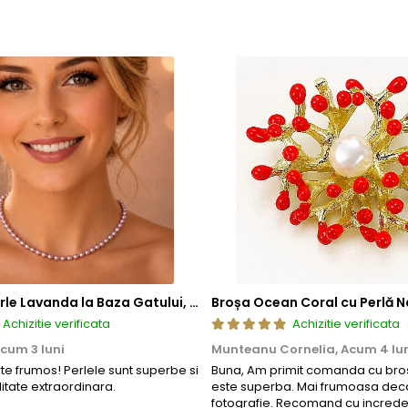
 termen lung. Datorita compozitiei metalurgice specifice, anumi
i feromagnetice, permitandu-le sa interactioneze cu un camp m
za autenticitatea, puritatea sau compozitia bijuteriei, care re
tija metalica interna, realizata dintr-un aliaj metalic comun 
tatea in timp.
de mecanisme de deschidere si inchidere
, includ in structura l
atea si siguranta mecanismului. Acest element previne uzura prem
ea sigura a inchizatorilor si altor elemente ale bijuteriilor, conti
 compozitie confera o durabilitate sporita, reducand riscul de 
tica, functionalitate si rezistenta, permitand bijuteriilor sa isi pastre
a, ci si sigura si rezistenta la uzura zilnica. Astfel, clientii se pot bu
Colier cu Perle Lavanda la Baza Gatului, de 4-5 mm, Perle Rare, Calitate AAA+, Aur 14K | KASKADDA®
Broșa Ocean Coral cu Perlă N
Achizitie verificata
Achizitie verificata
cum 3 luni
Munteanu Cornelia,
Acum 4 lu
rte frumos! Perlele sunt superbe si
Buna, Am primit comanda cu bros
litate extraordinara.
este superba. Mai frumoasa deca
fotografie. Recomand cu increde