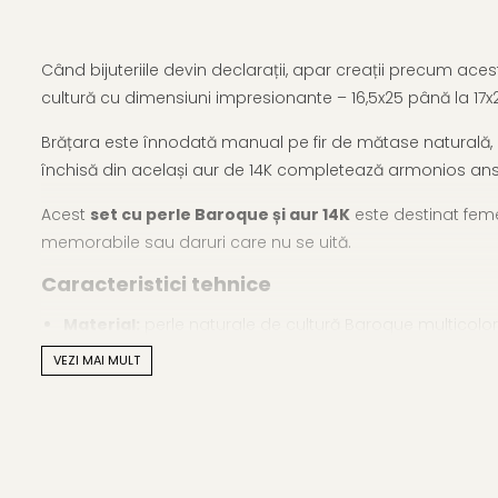
Când bijuteriile devin declarații, apar creații precum ace
cultură cu dimensiuni impresionante – 16,5x25 până la 17x2
Brățara este înnodată manual pe fir de mătase naturală, iar
închisă din același aur de 14K completează armonios ansam
Acest
set cu perle Baroque și aur 14K
este destinat femei
memorabile sau daruri care nu se uită.
Caracteristici tehnice
Material:
perle naturale de cultură Baroque multicolor
VEZI MAI MULT
Dimensiune perle:
aprox. 16,5×25 – 17×25 mm
Forma perlelor:
Baroque (neregulată)
Lustrul perlelor:
irizant, natural