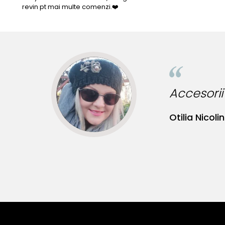
revin pt mai multe comenzi.❤️
ncredibile pentru tinute originale!