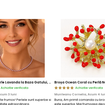
tija metalica interna, realizata dintr-un aliaj metalic comun 
tatea in timp.
de mecanisme de deschidere si inchidere
, includ in structura l
atea si siguranta mecanismului. Acest element previne uzura prem
ea sigura a inchizatorilor si altor elemente ale bijuteriilor, conti
 compozitie confera o durabilitate sporita, reducand riscul de 
tica, functionalitate si rezistenta, permitand bijuteriilor sa isi pastre
a, ci si sigura si rezistenta la uzura zilnica. Astfel, clientii se pot bu
Colier cu Perle Lavanda la Baza Gatului, de 4-5 mm, Perle Rare, Calitate AAA+, Aur 14K | KASKADDA®
Broșa Ocean Coral cu Perlă N
Achizitie verificata
Achizitie verificata
cum 3 luni
Munteanu Cornelia,
Acum 4 lu
rte frumos! Perlele sunt superbe si
Buna, Am primit comanda cu bros
litate extraordinara.
este superba. Mai frumoasa deca