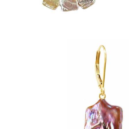
Seturi Perle cu Argint
Brățări cu Perle
Pandantive cu Perle
Brose cu Perle