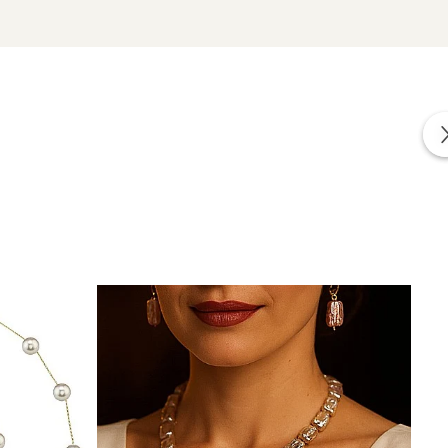
zate din perle naturale de cultură selectate manual,
te care atestă proveniența naturală a perlelor.
nergie de colecție.