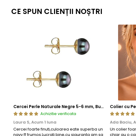
Inchizatorile din aur si argint
contin un mic arc sau o 
CE SPUN CLIENȚII NOȘTRI
inchidere sa functioneze corect, mentinandu-si elastici
Tortitele cerceilor din aur si argint, care dispun 
metalic comun, special ales pentru a asigura flexibilit
Zalele duble din aur si argint
, utilizate pentru prinder
pentru a fi mai rezistent decat in mod normal. Aceasta
lunga durata.
Aceasta metoda de fabricatie ofera un echilibru perfect intre este
standardizate la nivel global, fiecare piesa ramane nu doar elegant
estetica, cat si fiabilitate de lunga durata.
Cercei Perle Naturale Negre 5-6 mm, Buton AAA, Aur 14K (aur 585), Tip Șurub | KASKADDA®
Achizitie verificata
Laura S,
Acum 1 luna
Ada Baciu,
A
Cercei foarte finuti,culoarea eate superba un
Un colier foa
navy ff frumos.Lucrati bine,cu siguranta am sa
chiar au o ca