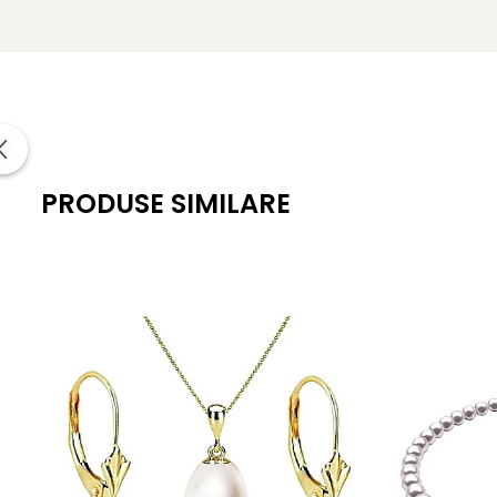
Tipul perlelor:
perle de apă dulce
Montură brățară:
înnodare manuală pe mătase natu
Închizătoare brățară:
aur galben 14K, formă ovală, 
Montură cercei:
tortiță închisă, aur galben 14K
Lungime brățară:
18–19 cm
PRODUSE SIMILARE
Greutate totală set:
aprox. 20 g
Include:
certificat de garanție și autenticitate
KASKADDA®
este un brand european de bijuterii premium, 
montate în metale prețioase certificate. Fiecare bijuterie 
Poartă acest
set cu perle Baroque și aur 14K
ca pe o decl
Despre perlele Baroque puteti cititi mai multe aici:
Perlele
Știați că?