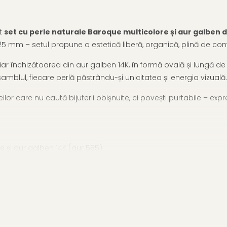
st
set cu perle naturale Baroque multicolore și aur galben d
5 mm – setul propune o estetică liberă, organică, plină de contra
 închizătoarea din aur galben 14K, în formă ovală și lungă de 10 
blul, fiecare perlă păstrându-și unicitatea și energia vizuală.
lor care nu caută bijuterii obișnuite, ci povești purtabile – expre
e și aur galben 14K (aur 585)