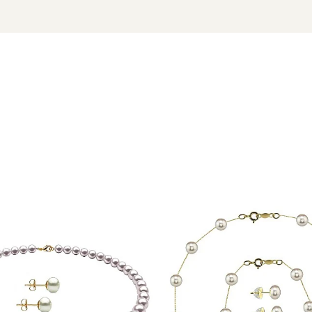
rală
lungime 10 mm
cu marcă înregistrată în 27 de țări. Toate produsele sunt reali
cu perle este însoțită de un certificat de garanție și autenticita
arație artistică de libertate și feminitate – o bijuterie vie, cu e
 Baroc – Frumusețea imperfecțiunii