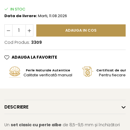
IN STOC
Data de livrare:
Marti, 11.08.2026
ADAUGA IN COS
Cod Produs:
3309
ADAUGA LA FAVORITE
Perle Naturale Autentice
Certificat de aute
Calitate verificată manual
Pentru fiecare bi
DESCRIERE
Un
set clasic cu perle albe
de 8,5–9,5 mm și închizători