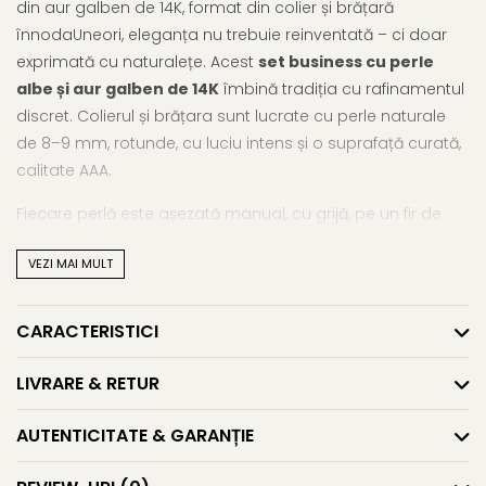
din aur galben de 14K, format din colier și brățară
înnodaUneori, eleganța nu trebuie reinventată – ci doar
exprimată cu naturalețe. Acest
set business cu perle
albe și aur galben de 14K
îmbină tradiția cu rafinamentul
discret. Colierul și brățara sunt lucrate cu perle naturale
de 8–9 mm, rotunde, cu luciu intens și o suprafață curată,
calitate AAA.
Fiecare perlă este așezată manual, cu grijă, pe un fir de
mătase naturală – o tehnică clasică ce oferă lejeritate și
VEZI MAI MULT
siguranță, păstrând bijuteria flexibilă și durabilă în timp.
Închizătorile sunt realizate din aur galben de 14 karate, cu
un design subtil, menit să completeze fără să atragă
CARACTERISTICI
atenția de la perle.
LIVRARE & RETUR
Acest
set cu perle naturale mari
este o alegere perfectă
pentru contextul profesional, dar și pentru evenimente
AUTENTICITATE & GARANȚIE
care cer un accent de stil calm și sigur. Dimensiunile pot fi
ajustate la cerere, pentru ca bijuteria să se potrivească