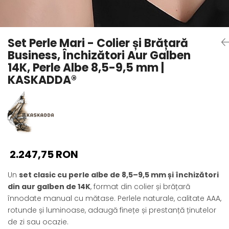
Seturi Perle cu Argint
Brățări cu Perle
Pandantive cu Perle
Set Perle Mari - Colier și Brățară
Brose cu Perle
Business, Închizători Aur Galben
14K, Perle Albe 8,5-9,5 mm |
KASKADDA®
2.247,75 RON
Un
set clasic cu perle albe de 8,5–9,5 mm și închizători
din aur galben de 14K
, format din colier și brățară
înnodate manual cu mătase. Perlele naturale, calitate AAA,
rotunde și luminoase, adaugă finețe și prestanță ținutelor
de zi sau ocazie.