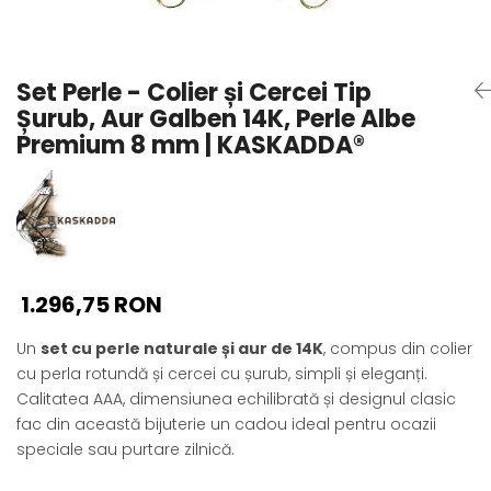
Seturi Perle cu Argint
Brățări cu Perle
Pandantive cu Perle
Set Perle - Colier și Cercei Tip
Brose cu Perle
Șurub, Aur Galben 14K, Perle Albe
Premium 8 mm | KASKADDA®
1.296,75 RON
Un
set cu perle naturale și aur de 14K
, compus din colier
cu perla rotundă și cercei cu șurub, simpli și eleganți.
Calitatea AAA, dimensiunea echilibrată și designul clasic
fac din această bijuterie un cadou ideal pentru ocazii
speciale sau purtare zilnică.