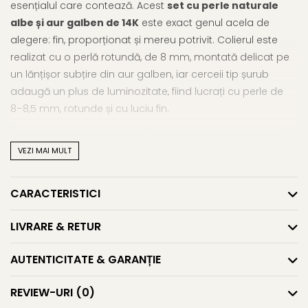
esențialul care contează. Acest
set cu perle naturale
albe și aur galben de 14K
este exact genul acela de
alegere: fin, proporționat și mereu potrivit. Colierul este
realizat cu o perlă rotundă, de 8 mm, montată delicat pe
un lănțișor subțire din aur galben, iar cerceii tip șurub
adaugă un plus de luminozitate, fiind lucrați cu perle de
8–8,5 mm, rotunde și cu luciu fin.
Calitatea perlelor este AAA – selecționate pentru formă,
VEZI MAI MULT
luciu și uniformitate. Sistemul de prindere al cerceilor este
stabil și confortabil, iar dimensiunea acestora îi face
potriviți atât pentru birou, cât și pentru o cină elegantă.
CARACTERISTICI
Lănțișorul are lungimea ideală, 45 cm, pentru a se așeza
perfect la baza gâtului și a accentua delicat linia
LIVRARE & RETUR
decolteului.
AUTENTICITATE & GARANȚIE
Acest
set cu perle naturale premium
este un exemplu
de bun gust și echilibru între valoare și naturalețe. Fie că
REVIEW-URI
(0)
alegi să îl oferi în dar sau să îl porți tu, va rămâne o