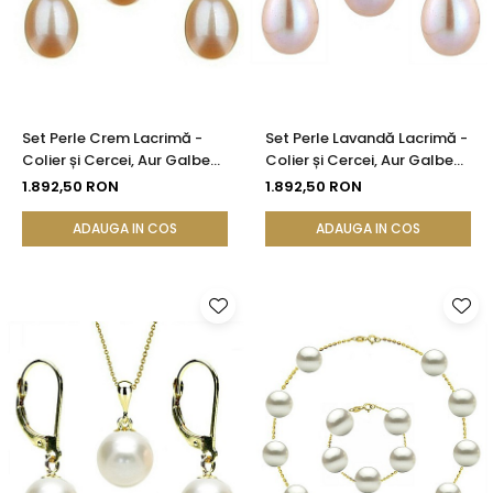
Set Perle Crem Lacrimă -
Set Perle Lavandă Lacrimă -
Colier și Cercei, Aur Galben
Colier și Cercei, Aur Galben
14K, Perle Naturale 5/8 mm |
14K, Perle Naturale 5/8 mm |
1.892,50 RON
1.892,50 RON
KASKADDA®
KASKADDA®
ADAUGA IN COS
ADAUGA IN COS