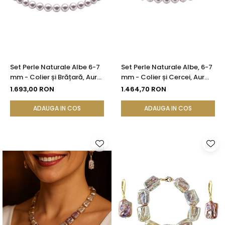
Set Perle Naturale Albe 6-7
Set Perle Naturale Albe, 6-7
mm - Colier și Brățară, Aur
mm - Colier și Cercei, Aur
Galben 14K | KASKADDA®
Galben 14K | KASKADDA®
1.693,00 RON
1.464,70 RON
ADAUGA IN COS
ADAUGA IN COS