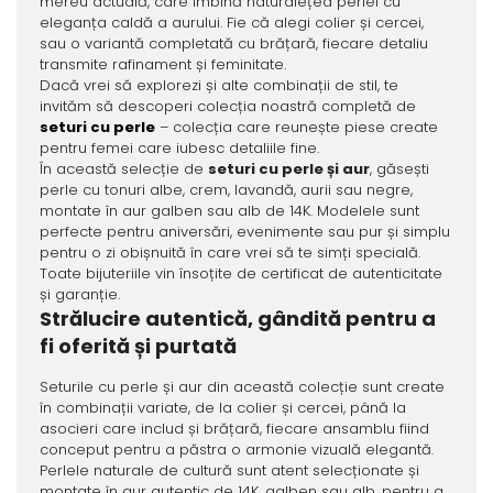
mereu actuală, care îmbină naturalețea perlei cu
eleganța caldă a aurului. Fie că alegi colier și cercei,
sau o variantă completată cu brățară, fiecare detaliu
transmite rafinament și feminitate.
Dacă vrei să explorezi și alte combinații de stil, te
invităm să descoperi colecția noastră completă de
seturi cu perle
– colecția care reunește piese create
pentru femei care iubesc detaliile fine.
În această selecție de
seturi cu perle și aur
, găsești
perle cu tonuri albe, crem, lavandă, aurii sau negre,
montate în aur galben sau alb de 14K. Modelele sunt
perfecte pentru aniversări, evenimente sau pur și simplu
pentru o zi obișnuită în care vrei să te simți specială.
Toate bijuteriile vin însoțite de certificat de autenticitate
și garanție.
Strălucire autentică, gândită pentru a
fi oferită și purtată
Seturile cu perle și aur din această colecție sunt create
în combinații variate, de la colier și cercei, până la
asocieri care includ și brățară, fiecare ansamblu fiind
conceput pentru a păstra o armonie vizuală elegantă.
Perlele naturale de cultură sunt atent selecționate și
montate în aur autentic de 14K, galben sau alb, pentru a