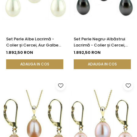
Set Perle Albe Lacrimă -
Set Perle Negru-Albăstrui
Colier și Cercei, Aur Galben
Lacrimă - Colier și Cercei,
14K, Perle Naturale 5/8 mm |
Aur Galben 14K, Perle
1.892,50 RON
1.892,50 RON
KASKADDA®
Naturale 5/8 mm |
KASKADDA®
ADAUGA IN COS
ADAUGA IN COS