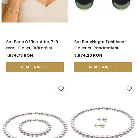
Seturi Perle cu Argint
Brățări cu Perle
Pandantive cu Perle
Brose cu Perle
Set Perle Office, Albe, 7-8
Set PerleNegre Tahitiene -
mm - Colier, Brățară și
Colier cu Pandantiv și
Cercei, Aur Galben 14K |
Cercei, Aur Galben 14K, Perle
1.874,73 RON
3.874,20 RON
KASKADDA®
Naturale 8-9 mm, Calitate
AAA | KASKADDA®
ADAUGA IN COS
ADAUGA IN COS