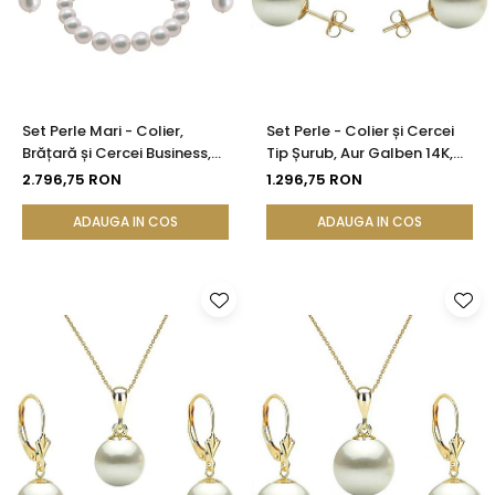
Set Perle Mari - Colier,
Set Perle - Colier și Cercei
Brățară și Cercei Business,
Tip Șurub, Aur Galben 14K,
Aur Galben 14K, Perle Albe
Perle Albe Premium 8 mm |
2.796,75 RON
1.296,75 RON
Premium 8,5-9,5 mm |
KASKADDA®
KASKADDA®
ADAUGA IN COS
ADAUGA IN COS