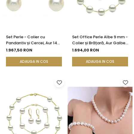
Set Perle - Colier cu
Set Office Perle Albe 9 mm -
Pandantiv și Cercei, Aur 14K,
Colier și Brățară, Aur Galben
Perle Naturale Albe 8 mm |
14K | KASKADDA®
1.967,50 RON
1.694,00 RON
KASKADDA®
ADAUGA IN COS
ADAUGA IN COS