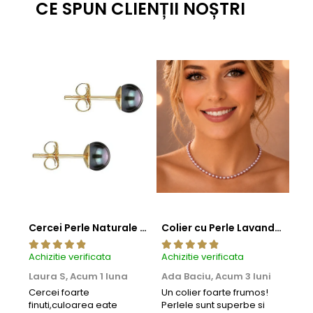
CE SPUN CLIENȚII NOȘTRI
Cercei Perle Naturale Negre 5-6 mm, Buton AAA, Aur 14K (aur 585), Tip Șurub | KASKADDA®
Colier cu Perle Lavanda la Baza Gatului, de 4-5 mm, Perle Rare, Calitate AAA+, Aur 14K | KASKADDA®
Achizitie verificata
Achizitie verificata
Achi
Laura S,
Acum 1 luna
Ada Baciu,
Acum 3 luni
Mun
Acu
Cercei foarte
Un colier foarte frumos!
finuti,culoarea eate
Perlele sunt superbe si
Bun