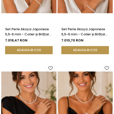
Set Perle Akoya Japoneze
Set Perle Akoya Japoneze
5,5-6 mm - Colier și Brățară
5,5-6 mm - Colier și Brățară
cu Închizători Filigranate,
cu Închizători Filigranate,
7.019,47 RON
7.010,70 RON
Aur Alb 14K | KASKADDA®
Aur Galben 14K | KASKADDA®
ADAUGA IN COS
ADAUGA IN COS