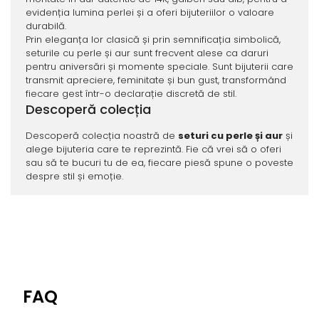
evidenția lumina perlei și a oferi bijuteriilor o valoare
durabilă.
Prin eleganța lor clasică și prin semnificația simbolică,
seturile cu perle și aur sunt frecvent alese ca daruri
pentru aniversări și momente speciale. Sunt bijuterii care
transmit apreciere, feminitate și bun gust, transformând
fiecare gest într-o declarație discretă de stil.
Descoperă colecția
Descoperă colecția noastră de
seturi cu perle și aur
și
alege bijuteria care te reprezintă. Fie că vrei să o oferi
sau să te bucuri tu de ea, fiecare piesă spune o poveste
despre stil și emoție.
FAQ