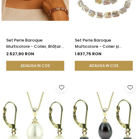
Set Perle Baroque
Set Perle Baroque
Multicolore - Colier, Brățară
Multicolore - Colier și
și Cercei, Aur Galben 14K |
Brățară, Aur Galben 14K |
2.527,90 RON
1.837,75 RON
KASKADDA®
KASKADDA®
ADAUGA IN COS
ADAUGA IN COS