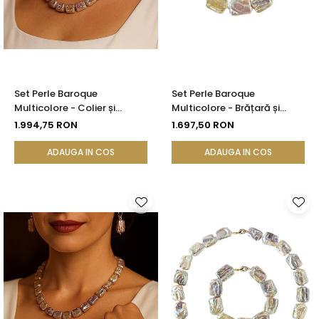
Set Perle Baroque
Set Perle Baroque
Multicolore - Colier și
Multicolore - Brățară și
Cercei, Aur Galben 14K |
Cercei, Aur Galben 14K |
1.994,75 RON
1.697,50 RON
KASKADDA®
KASKADDA®
ADAUGA IN COS
ADAUGA IN COS