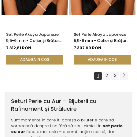
Set Perle Akoya Japoneze
Set Perle Akoya Japoneze
5,5-6 mm - Colier și Brățară
5,5-6 mm - Colier și Brățară
cu Închizători din Aur Alb 14K
cu Închizători Sferice, Aur
7.312,81 RON
7.307,69 RON
| KASKADDA®
Galben 14K | KASKADDA®
ADAUGA IN COS
ADAUGA IN COS
1
2
3
Seturi Perle cu Aur – Bijuterii cu
Rafinament și Strălucire
Sunt momente în care îți dorești o bijuterie care să
vorbească despre tine fără să spui nimic. Un
set perle
cu aur
face exact asta – o combinație clasică, dar