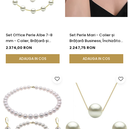
Set Office Perle Albe 7-8
Set Perle Mari - Colier și
mm - Colier, Brățară și
Brățară Business, Închizători
Cercei, Aur Galben 14K |
Aur Galben 14K, Perle Albe
2.374,00 RON
2.247,75 RON
KASKADDA®
8,5-9,5 mm | KASKADDA®
ADAUGA IN COS
ADAUGA IN COS