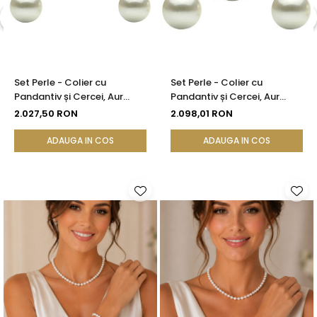
Set Perle - Colier cu
Set Perle - Colier cu
Pandantiv și Cercei, Aur
Pandantiv și Cercei, Aur
Galben 14K, Perle Albe
Galben 14K, Perle Albe
2.027,50 RON
2.098,01 RON
Premium 8 mm | KASKADDA®
Premium 10 mm |
KASKADDA®
ADAUGA IN COS
ADAUGA IN COS