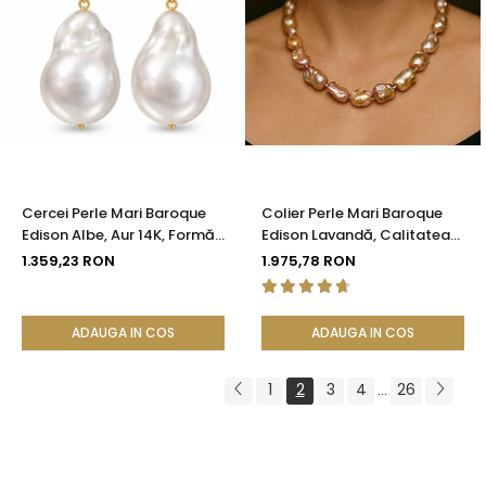
Cercei Perle Mari Baroque
Colier Perle Mari Baroque
Edison Albe, Aur 14K, Formă
Edison Lavandă, Calitatea
Organică | KASKADDA®
AAA, Aur 14K | KASKADDA®
1.359,23 RON
1.975,78 RON
ADAUGA IN COS
ADAUGA IN COS
1
2
3
4
26
...