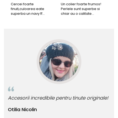
Acu
Cercei foarte
Un colier foarte frumos!
finuti,culoarea eate
Perlele sunt superbe si
Bun
superba un navy ff
chiar au o calitate
cu b
frumos.Lucrati bine,cu
extraordinara.
sup
siguranta am sa revin pt
deca
mai multe comenzi.❤️
Rec
ale!
Bijuteria perfecta pentru ziua perfecta!
O b
ata
Bianca Manea-Mocan
oc