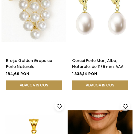
Broșa Golden Grape cu
Cercei Perle Mari, Albe,
Perle Naturale
Naturale, de 11/9 mm, AAA+,
Aur 14K (aur 585), Forma
184,69 RON
1.338,14 RON
Lacrimă | KASKADDA®
ADAUGA IN COS
ADAUGA IN COS