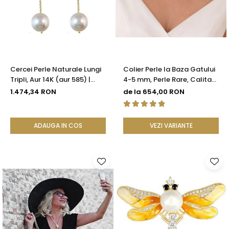
Seturi Perle cu Argint
Brățări cu Perle
Pandantive cu Perle
Brose cu Perle
Cercei Perle Naturale Lungi
Colier Perle la Baza Gatului
Tripli, Aur 14K (aur 585) |
4-5 mm, Perle Rare, Calitate
KASKADDA®
AAA+, Argint 925 |
1.474,34 RON
de la 654,00 RON
KASKADDA®
ADAUGA IN COS
VEZI VARIANTE