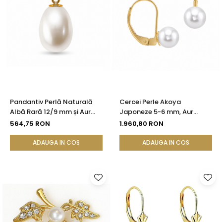
Pandantiv Perlă Naturală
Cercei Perle Akoya
Albă Rară 12/9 mm și Aur
Japoneze 5-6 mm, Aur
Galben 14K (aur 585) |
Galben 14K, Tortiță Închisă -
564,75 RON
1.960,80 RON
KASKADDA®
Calitate AAA+ | KASKADDA®
ADAUGA IN COS
ADAUGA IN COS