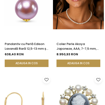
Pandantiv cu Perlă Edison
Colier Perle Akoya
Lavandă Rară 12,5-13 mm și
Japoneze, AAA, 7-7,5 mm,
Aur Galben 14K (aur 585) |
Aur Alb 14K | KASKADDA®
638,40 RON
8.950,93 RON
KASKADDA®
ADAUGA IN COS
ADAUGA IN COS