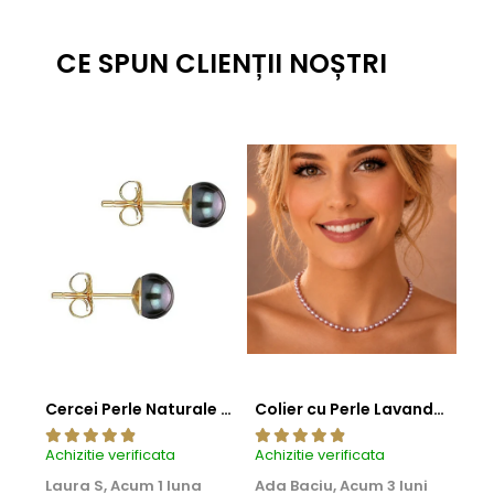
CE SPUN CLIENȚII NOȘTRI
Cercei Perle Naturale Negre 5-6 mm, Buton AAA, Aur 14K (aur 585), Tip Șurub | KASKADDA®
Colier cu Perle Lavanda la Baza Gatului, de 4-5 mm, Perle Rare, Calitate AAA+, Aur 14K | KASKADDA®
Achizitie verificata
Achizitie verificata
Achi
Laura S,
Acum 1 luna
Ada Baciu,
Acum 3 luni
Mun