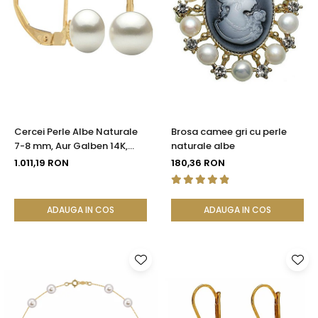
Cercei Perle Albe Naturale
Brosa camee gri cu perle
7-8 mm, Aur Galben 14K,
naturale albe
Formă Buton, Tortiță Închisă
1.011,19 RON
180,36 RON
| KASKADDA®
ADAUGA IN COS
ADAUGA IN COS