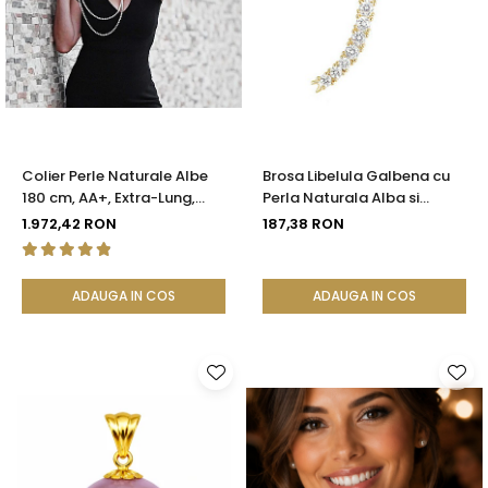
Colier Perle Naturale Albe
Brosa Libelula Galbena cu
180 cm, AA+, Extra-Lung,
Perla Naturala Alba si
Argint 925 | KASKADDA®
Zirconii
1.972,42 RON
187,38 RON
ADAUGA IN COS
ADAUGA IN COS