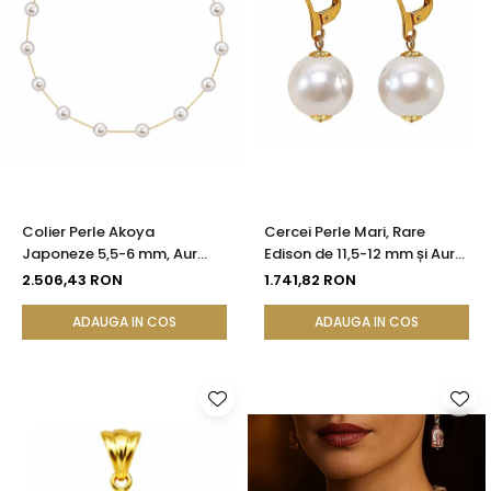
Colier Perle Akoya
Cercei Perle Mari, Rare
Japoneze 5,5-6 mm, Aur
Edison de 11,5-12 mm și Aur
Galben 14K | KASKADDA®
Galben 14K, Bijuterie de
2.506,43 RON
1.741,82 RON
Colecție| KASKADDA®
ADAUGA IN COS
ADAUGA IN COS