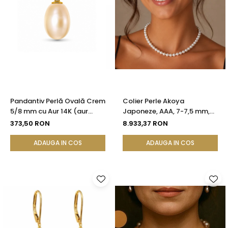
Pandantiv Perlă Ovală Crem
Colier Perle Akoya
5/8 mm cu Aur 14K (aur
Japoneze, AAA, 7-7,5 mm,
585)| KASKADDA®
Aur Galben 14K | KASKADDA®
373,50 RON
8.933,37 RON
ADAUGA IN COS
ADAUGA IN COS