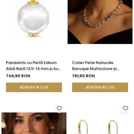
Pandantiv cu Perlă Edison
Colier Perle Naturale
Albă Rară 13,5-14 mm și Aur
Baroque Multicolore și
Galben 14K (aur 585) |
Închizătoare Argint 925 |
746,90 RON
781,50 RON
KASKADDA®
KASKADDA®
ADAUGA IN COS
ADAUGA IN COS