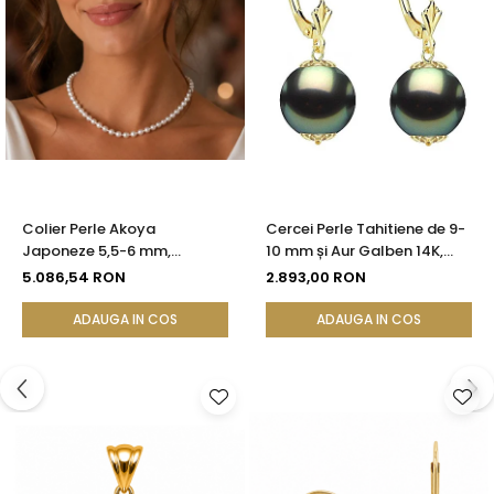
Colier Perle Akoya
Cercei Perle Tahitiene de 9-
Japoneze 5,5-6 mm,
10 mm și Aur Galben 14K,
Închizătoare Sferică Aur
Forma Rotundă |
5.086,54 RON
2.893,00 RON
Galben 14K | KASKADDA®
KASKADDA®
ADAUGA IN COS
ADAUGA IN COS