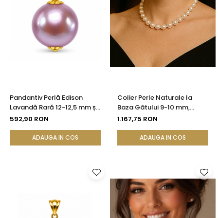
Pandantiv Perlă Edison
Colier Perle Naturale la
Lavandă Rară 12-12,5 mm și
Baza Gâtului 9-10 mm,
Aur 14K (aur 585) |
Argint 925, Reglabil |
592,90 RON
1.167,75 RON
KASKADDA®
KASKADDA®
ADAUGA IN COS
ADAUGA IN COS