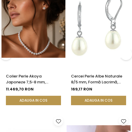
Colier Perle Akoya
Cercei Perle Albe Naturale
Japoneze 7,5-8 mm,
8/5 mm, Formă Lacrimă,
Calitate AAA, Închizătoare
Tortiță Închisă, Argint 925 |
11.469,70 RON
169,17 RON
Aur Galben 14K | KASKADDA®
KASKADDA®
ADAUGA IN COS
ADAUGA IN COS