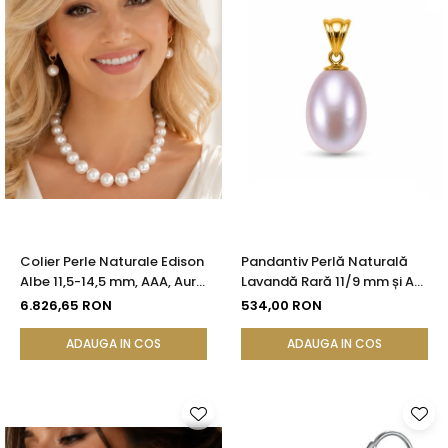
Colier Perle Naturale Edison
Pandantiv Perlă Naturală
Albe 11,5-14,5 mm, AAA, Aur
Lavandă Rară 11/9 mm și Aur
Galben 14K | KASKADDA®
Galben 14K (aur 585) |
6.826,65 RON
534,00 RON
KASKADDA®
ADAUGA IN COS
ADAUGA IN COS