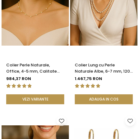
Colier Perle Naturale,
Colier Lung cu Perle
Office, 4-5 mm, Calitate
Naturale Albe, 6-7 mm, 120
AAA, Aur 14K | KASKADDA®
cm, Închizătoare Argint 925
984,37 RON
1.467,75 RON
| KASKADDA®
VEZI VARIANTE
ADAUGA IN COS