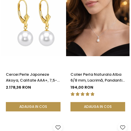
Cercei Perle Japoneze
Colier Perla Naturala Alba
Akoya, Calitate AAA+, 7,5-8
6/8 mm, Lacrimă, Pandantiv
mm și Aur Galben 14K |
Argint 925 | KASKADDA®
2.178,36 RON
194,00 RON
KASKADDA®
ADAUGA IN COS
ADAUGA IN COS