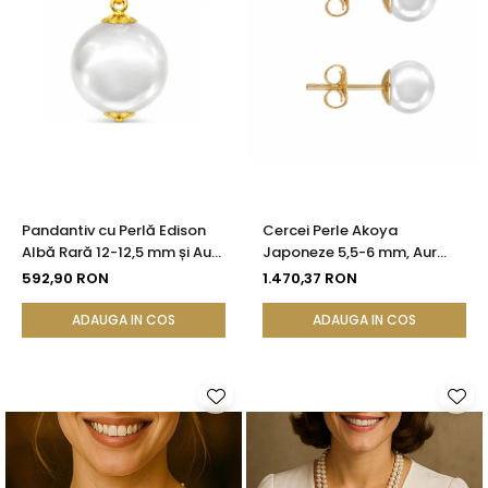
Pandantiv cu Perlă Edison
Cercei Perle Akoya
Albă Rară 12-12,5 mm și Aur
Japoneze 5,5-6 mm, Aur
Galben 14K (aur 585) |
Galben 14K, Tip Șurub -
592,90 RON
1.470,37 RON
KASKADDA®
Calitate AAA+ | KASKADDA®
ADAUGA IN COS
ADAUGA IN COS