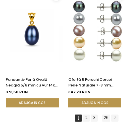
Pandantiv Perlă Ovală
Ofertă 5 Perechi Cercei
Neagră 5/8 mm cu Aur 14K
Perle Naturale 7-8 mm,
(aur 585) | KASKADDA®
Argint 925 - Alb, Crem,
373,50 RON
347,23 RON
Lavandă, Gri, Negru |
KASKADDA®
ADAUGA IN COS
ADAUGA IN COS
1
2
3
26
...