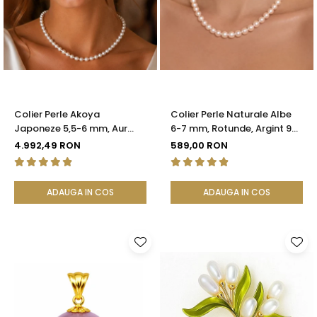
Colier Perle Akoya
Colier Perle Naturale Albe
Japoneze 5,5-6 mm, Aur
6-7 mm, Rotunde, Argint 925
Galben 14K cu Închizătoare
| KASKADDA®
4.992,49 RON
589,00 RON
Filigranată | KASKADDA®
ADAUGA IN COS
ADAUGA IN COS