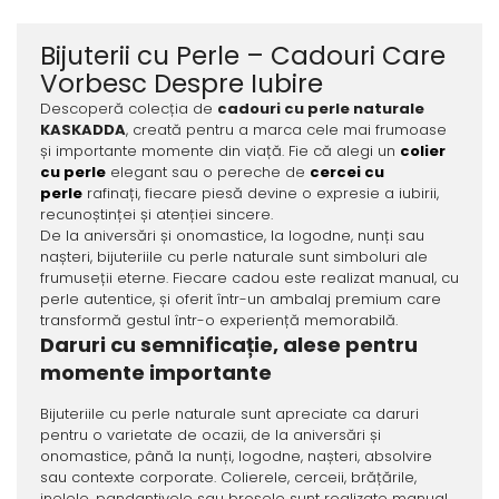
Bijuterii cu Perle – Cadouri Care
Vorbesc Despre Iubire
Descoperă colecția de
cadouri cu perle naturale
KASKADDA
, creată pentru a marca cele mai frumoase
și importante momente din viață. Fie că alegi un
colier
cu perle
elegant sau o pereche de
cercei cu
perle
rafinați, fiecare piesă devine o expresie a iubirii,
recunoștinței și atenției sincere.
De la aniversări și onomastice, la logodne, nunți sau
nașteri, bijuteriile cu perle naturale sunt simboluri ale
frumuseții eterne. Fiecare cadou este realizat manual, cu
perle autentice, și oferit într-un ambalaj premium care
transformă gestul într-o experiență memorabilă.
Daruri cu semnificație, alese pentru
momente importante
Bijuteriile cu perle naturale sunt apreciate ca daruri
pentru o varietate de ocazii, de la aniversări și
onomastice, până la nunți, logodne, nașteri, absolvire
sau contexte corporate. Colierele, cerceii, brățările,
inelele, pandantivele sau broșele sunt realizate manual,