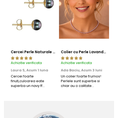
Cercei Perle Naturale Negre 5-6 mm, Buton AAA, Aur 14K (aur 585), Tip Șurub | KASKADDA®
Colier cu Perle Lavanda la Baza Gatului, de 4-5 mm, Perle Rare, Calitate AAA+, Aur 14K | KASKADDA®
Achizitie verificata
Achizitie verificata
Achi
Laura S,
Acum 1 luna
Ada Baciu,
Acum 3 luni
Mun
Acu
Cercei foarte
Un colier foarte frumos!
finuti,culoarea eate
Perlele sunt superbe si
Bun
superba un navy ff
chiar au o calitate
cu b
frumos.Lucrati bine,cu
extraordinara.
sup
siguranta am sa revin pt
deca
mai multe comenzi.❤️
Rec