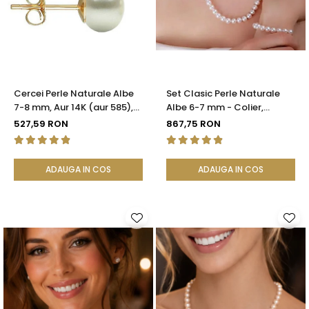
Seturi Perle cu Argint
Brățări cu Perle
Pandantive cu Perle
Brose cu Perle
Cercei Perle Naturale Albe
Set Clasic Perle Naturale
7-8 mm, Aur 14K (aur 585),
Albe 6-7 mm - Colier,
Calitatea AAA | KASKADDA®
Brățară și Cercei, Argint 925
527,59 RON
867,75 RON
| KASKADDA®
ADAUGA IN COS
ADAUGA IN COS