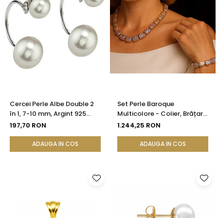
Cercei Perle Albe Double 2
Set Perle Baroque
în 1, 7-10 mm, Argint 925
Multicolore - Colier, Brățară
Placat cu Platină |
și Cercei, Argint 925 |
197,70 RON
1.244,25 RON
KASKADDA®
KASKADDA®
ADAUGA IN COS
ADAUGA IN COS