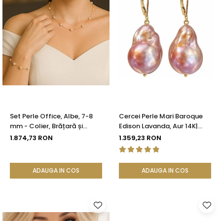
Set Perle Office, Albe, 7-8
Cercei Perle Mari Baroque
mm - Colier, Brățară și
Edison Lavanda, Aur 14K|
Cercei, Aur Galben 14K |
KASKADDA®
1.874,73 RON
1.359,23 RON
KASKADDA®
ADAUGA IN COS
ADAUGA IN COS