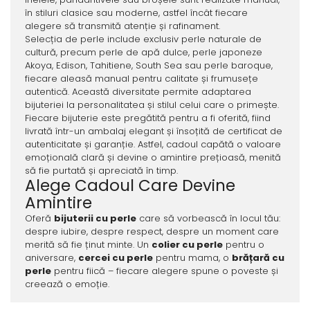
în stiluri clasice sau moderne, astfel încât fiecare
alegere să transmită atenție și rafinament.
Selecția de perle include exclusiv perle naturale de
cultură, precum perle de apă dulce, perle japoneze
Akoya, Edison, Tahitiene, South Sea sau perle baroque,
fiecare aleasă manual pentru calitate și frumusețe
autentică. Această diversitate permite adaptarea
bijuteriei la personalitatea și stilul celui care o primește.
Fiecare bijuterie este pregătită pentru a fi oferită, fiind
livrată într-un ambalaj elegant și însoțită de certificat de
autenticitate și garanție. Astfel, cadoul capătă o valoare
emoțională clară și devine o amintire prețioasă, menită
să fie purtată și apreciată în timp.
Alege Cadoul Care Devine
Amintire
Oferă
bijuterii cu perle
care să vorbească în locul tău:
despre iubire, despre respect, despre un moment care
merită să fie ținut minte. Un
colier cu perle
pentru o
aniversare,
cercei cu perle
pentru mama, o
brățară cu
perle
pentru fiică – fiecare alegere spune o poveste și
creează o emoție.