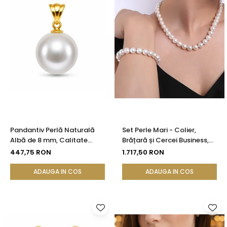
Pandantiv Perlă Naturală
Set Perle Mari - Colier,
Albă de 8 mm, Calitate
Brățară și Cercei Business,
AAA+ și Aur 14K (aur 585) |
Argint 925, Perle Naturale
447,75 RON
1.717,50 RON
KASKADDA®
Albe Premium 8,5-9,5 mm |
KASKADDA®
ADAUGA IN COS
ADAUGA IN COS