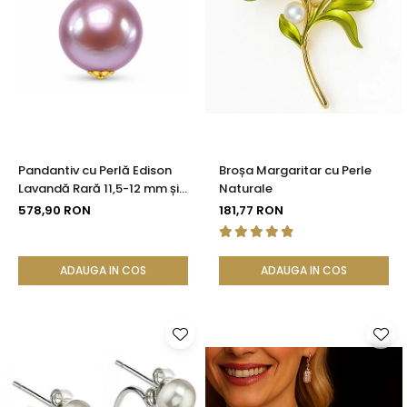
Pandantiv cu Perlă Edison
Broșa Margaritar cu Perle
Lavandă Rară 11,5-12 mm și
Naturale
Aur 14K (aur 585) |
578,90 RON
181,77 RON
KASKADDA®
ADAUGA IN COS
ADAUGA IN COS