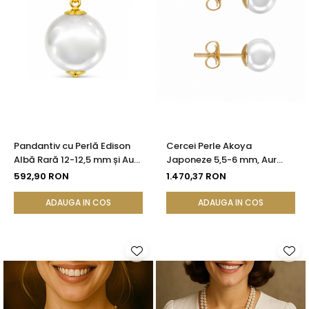
Pandantiv cu Perlă Edison
Cercei Perle Akoya
Albă Rară 12-12,5 mm și Aur
Japoneze 5,5-6 mm, Aur
Galben 14K (aur 585) |
Galben 14K, Tip Șurub -
592,90 RON
1.470,37 RON
KASKADDA®
Calitate AAA+ | KASKADDA®
ADAUGA IN COS
ADAUGA IN COS