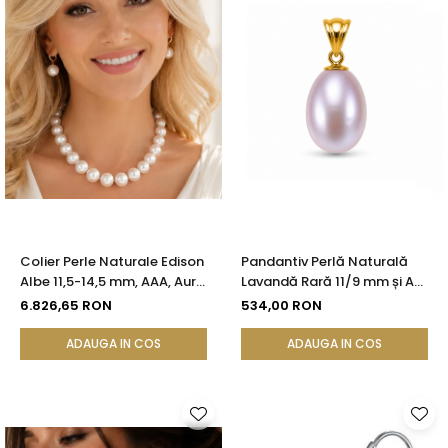
Colier Perle Naturale Edison
Pandantiv Perlă Naturală
Albe 11,5-14,5 mm, AAA, Aur
Lavandă Rară 11/9 mm și Aur
Galben 14K | KASKADDA®
Galben 14K (aur 585) |
6.826,65 RON
534,00 RON
KASKADDA®
ADAUGA IN COS
ADAUGA IN COS