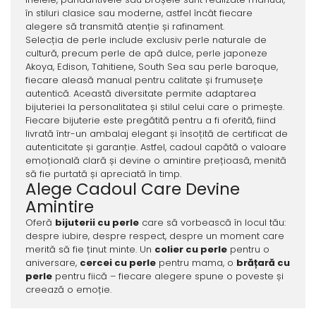
în stiluri clasice sau moderne, astfel încât fiecare
alegere să transmită atenție și rafinament.
Selecția de perle include exclusiv perle naturale de
cultură, precum perle de apă dulce, perle japoneze
Akoya, Edison, Tahitiene, South Sea sau perle baroque,
fiecare aleasă manual pentru calitate și frumusețe
autentică. Această diversitate permite adaptarea
bijuteriei la personalitatea și stilul celui care o primește.
Fiecare bijuterie este pregătită pentru a fi oferită, fiind
livrată într-un ambalaj elegant și însoțită de certificat de
autenticitate și garanție. Astfel, cadoul capătă o valoare
emoțională clară și devine o amintire prețioasă, menită
să fie purtată și apreciată în timp.
Alege Cadoul Care Devine
Amintire
Oferă
bijuterii cu perle
care să vorbească în locul tău:
despre iubire, despre respect, despre un moment care
merită să fie ținut minte. Un
colier cu perle
pentru o
aniversare,
cercei cu perle
pentru mama, o
brățară cu
perle
pentru fiică – fiecare alegere spune o poveste și
creează o emoție.