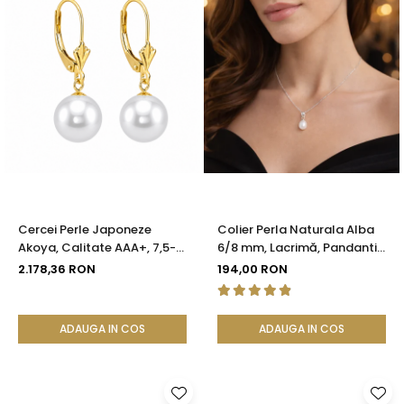
Cercei Perle Japoneze
Colier Perla Naturala Alba
Akoya, Calitate AAA+, 7,5-8
6/8 mm, Lacrimă, Pandantiv
mm și Aur Galben 14K |
Argint 925 | KASKADDA®
2.178,36 RON
194,00 RON
KASKADDA®
ADAUGA IN COS
ADAUGA IN COS