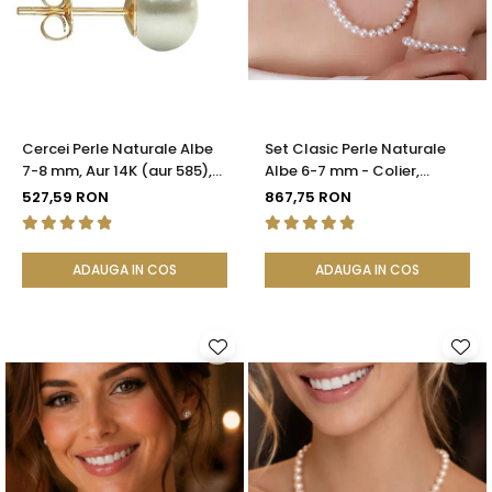
Seturi Perle cu Argint
Brățări cu Perle
Pandantive cu Perle
Brose cu Perle
Cercei Perle Naturale Albe
Set Clasic Perle Naturale
7-8 mm, Aur 14K (aur 585),
Albe 6-7 mm - Colier,
Calitatea AAA | KASKADDA®
Brățară și Cercei, Argint 925
527,59 RON
867,75 RON
| KASKADDA®
ADAUGA IN COS
ADAUGA IN COS