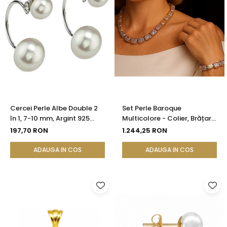
Cercei Perle Albe Double 2
Set Perle Baroque
în 1, 7-10 mm, Argint 925
Multicolore - Colier, Brățară
Placat cu Platină |
și Cercei, Argint 925 |
197,70 RON
1.244,25 RON
KASKADDA®
KASKADDA®
ADAUGA IN COS
ADAUGA IN COS