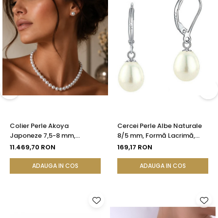
Colier Perle Akoya
Cercei Perle Albe Naturale
Japoneze 7,5-8 mm,
8/5 mm, Formă Lacrimă,
Calitate AAA, Închizătoare
Tortiță Închisă, Argint 925 |
11.469,70 RON
169,17 RON
Aur Galben 14K | KASKADDA®
KASKADDA®
ADAUGA IN COS
ADAUGA IN COS