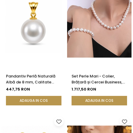
Pandantiv Perlă Naturală
Set Perle Mari - Colier,
Albă de 8 mm, Calitate
Brățară și Cercei Business,
AAA+ și Aur 14K (aur 585) |
Argint 925, Perle Naturale
447,75 RON
1.717,50 RON
KASKADDA®
Albe Premium 8,5-9,5 mm |
KASKADDA®
ADAUGA IN COS
ADAUGA IN COS