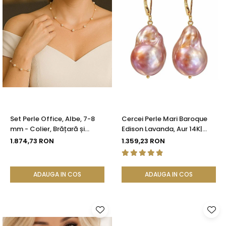
Set Perle Office, Albe, 7-8
Cercei Perle Mari Baroque
mm - Colier, Brățară și
Edison Lavanda, Aur 14K|
Cercei, Aur Galben 14K |
KASKADDA®
1.874,73 RON
1.359,23 RON
KASKADDA®
ADAUGA IN COS
ADAUGA IN COS