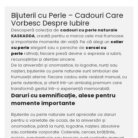
Bijuterii cu Perle – Cadouri Care
Vorbesc Despre Iubire
Descoperă colecția de
cadouri cu perle naturale
KASKADDA
, creată pentru a marca cele mai frumoase
și importante momente din viață. Fie că alegi un
colier
cu perle
elegant sau o pereche de
cercei cu
perle
rafinați, fiecare piesă devine o expresie a iubirii,
recunoștinței și atenției sincere.
De la aniversări și onomastice, la logodne, nunți sau
nașteri, bijuteriile cu perle naturale sunt simboluri ale
frumuseții eterne. Fiecare cadou este realizat manual, cu
perle autentice, și oferit într-un ambalaj premium care
transformă gestul într-o experiență memorabilă.
Daruri cu semnificație, alese pentru
momente importante
Bijuteriile cu perle naturale sunt apreciate ca daruri
pentru o varietate de ocazii, de la aniversări și
onomastice, până la nunți, logodne, nașteri, absolvire
sau contexte corporate. Colierele, cerceii, brățările,
inelele, pandantivele sau broșele sunt realizate manual,