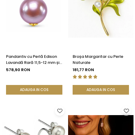
Pandantiv cu Perlă Edison
Broșa Margaritar cu Perle
Lavandă Rară 11,5-12 mm și
Naturale
Aur 14K (aur 585) |
578,90 RON
181,77 RON
KASKADDA®
ADAUGA IN COS
ADAUGA IN COS