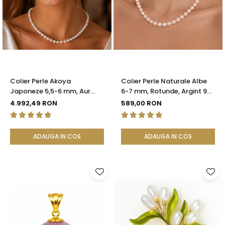
Colier Perle Akoya
Colier Perle Naturale Albe
Japoneze 5,5-6 mm, Aur
6-7 mm, Rotunde, Argint 925
Galben 14K cu Închizătoare
| KASKADDA®
4.992,49 RON
589,00 RON
Filigranată | KASKADDA®
ADAUGA IN COS
ADAUGA IN COS