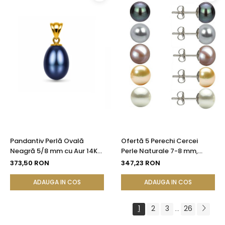
Pandantiv Perlă Ovală
Ofertă 5 Perechi Cercei
Neagră 5/8 mm cu Aur 14K
Perle Naturale 7-8 mm,
(aur 585) | KASKADDA®
Argint 925 - Alb, Crem,
373,50 RON
347,23 RON
Lavandă, Gri, Negru |
KASKADDA®
ADAUGA IN COS
ADAUGA IN COS
1
2
3
26
...