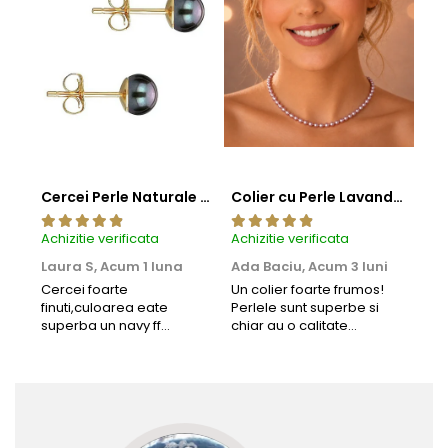
Cercei Perle Naturale Negre 5-6 mm, Buton AAA, Aur 14K (aur 585), Tip Șurub | KASKADDA®
Colier cu Perle Lavanda la Baza Gatului, de 4-5 mm, Perle Rare, Calitate AAA+, Aur 14K | KASKADDA®
Achizitie verificata
Achizitie verificata
Achi
Laura S,
Acum 1 luna
Ada Baciu,
Acum 3 luni
Mun
Acu
Cercei foarte
Un colier foarte frumos!
finuti,culoarea eate
Perlele sunt superbe si
Bun
superba un navy ff
chiar au o calitate
cu b
frumos.Lucrati bine,cu
extraordinara.
sup
siguranta am sa revin pt
deca
mai multe comenzi.❤️
Rec