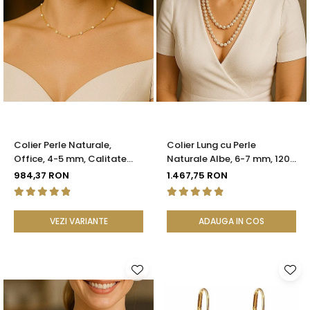
Colier Perle Naturale,
Colier Lung cu Perle
Office, 4-5 mm, Calitate
Naturale Albe, 6-7 mm, 120
AAA, Aur 14K | KASKADDA®
cm, Închizătoare Argint 925
984,37 RON
1.467,75 RON
| KASKADDA®
VEZI VARIANTE
ADAUGA IN COS