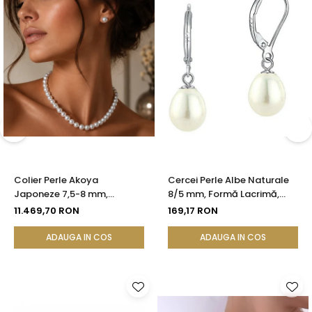
Colier Perle Akoya
Cercei Perle Albe Naturale
Japoneze 7,5-8 mm,
8/5 mm, Formă Lacrimă,
Calitate AAA, Închizătoare
Tortiță Închisă, Argint 925 |
11.469,70 RON
169,17 RON
Aur Galben 14K | KASKADDA®
KASKADDA®
ADAUGA IN COS
ADAUGA IN COS