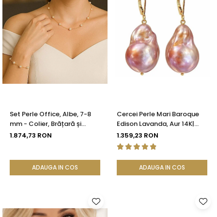
Set Perle Office, Albe, 7-8
Cercei Perle Mari Baroque
mm - Colier, Brățară și
Edison Lavanda, Aur 14K|
Cercei, Aur Galben 14K |
KASKADDA®
1.874,73 RON
1.359,23 RON
KASKADDA®
ADAUGA IN COS
ADAUGA IN COS