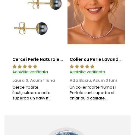
Cercei Perle Naturale Negre 5-6 mm, Buton AAA, Aur 14K (aur 585), Tip Șurub | KASKADDA®
Colier cu Perle Lavanda la Baza Gatului, de 4-5 mm, Perle Rare, Calitate AAA+, Aur 14K | KASKADDA®
Achizitie verificata
Achizitie verificata
Achi
Laura S,
Acum 1 luna
Ada Baciu,
Acum 3 luni
Mun
Acu
Cercei foarte
Un colier foarte frumos!
finuti,culoarea eate
Perlele sunt superbe si
Bun
superba un navy ff
chiar au o calitate
cu b
frumos.Lucrati bine,cu
extraordinara.
sup
siguranta am sa revin pt
deca
mai multe comenzi.❤️
Rec