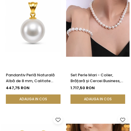
Pandantiv Perlă Naturală
Set Perle Mari - Colier,
Albă de 8 mm, Calitate
Brățară și Cercei Business,
AAA+ și Aur 14K (aur 585) |
Argint 925, Perle Naturale
447,75 RON
1.717,50 RON
KASKADDA®
Albe Premium 8,5-9,5 mm |
KASKADDA®
ADAUGA IN COS
ADAUGA IN COS