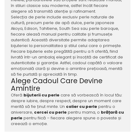
în stiluri clasice sau moderne, astfel încât fiecare
alegere să transmită atenție și rafinament.
Selecția de perle include exclusiv perle naturale de
cultură, precum perle de apă dulce, perle japoneze
Akoya, Edison, Tahitiene, South Sea sau perle baroque,
fiecare aleasă manual pentru calitate și frumusețe
autentică. Această diversitate permite adaptarea
bijuteriei la personalitatea și stilul celui care o primește.
Fiecare bijuterie este pregătită pentru a fi oferită, fiind
livrată într-un ambalaj elegant și însoțită de certificat de
autenticitate și garanție. Astfel, cadoul capătă o valoare
emoțională clară și devine o amintire prețioasă, menită
să fie purtată și apreciată în timp.
Alege Cadoul Care Devine
Amintire
Oferă
bijuterii cu perle
care să vorbească în locul tău:
despre iubire, despre respect, despre un moment care
merită să fie ținut minte. Un
colier cu perle
pentru o
aniversare,
cercei cu perle
pentru mama, o
brățară cu
perle
pentru fiică – fiecare alegere spune o poveste și
creează o emoție.