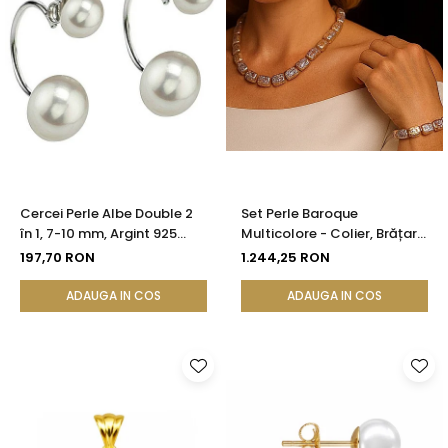
Cercei Perle Albe Double 2
Set Perle Baroque
în 1, 7-10 mm, Argint 925
Multicolore - Colier, Brățară
Placat cu Platină |
și Cercei, Argint 925 |
197,70 RON
1.244,25 RON
KASKADDA®
KASKADDA®
ADAUGA IN COS
ADAUGA IN COS