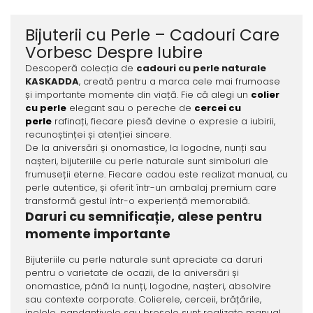
Bijuterii cu Perle – Cadouri Care
Vorbesc Despre Iubire
Descoperă colecția de
cadouri cu perle naturale
KASKADDA
, creată pentru a marca cele mai frumoase
și importante momente din viață. Fie că alegi un
colier
cu perle
elegant sau o pereche de
cercei cu
perle
rafinați, fiecare piesă devine o expresie a iubirii,
recunoștinței și atenției sincere.
De la aniversări și onomastice, la logodne, nunți sau
nașteri, bijuteriile cu perle naturale sunt simboluri ale
frumuseții eterne. Fiecare cadou este realizat manual, cu
perle autentice, și oferit într-un ambalaj premium care
transformă gestul într-o experiență memorabilă.
Daruri cu semnificație, alese pentru
momente importante
Bijuteriile cu perle naturale sunt apreciate ca daruri
pentru o varietate de ocazii, de la aniversări și
onomastice, până la nunți, logodne, nașteri, absolvire
sau contexte corporate. Colierele, cerceii, brățările,
inelele, pandantivele sau broșele sunt realizate manual,