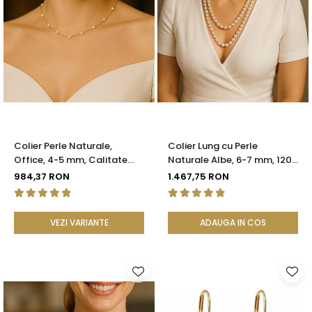
Colier Perle Naturale,
Colier Lung cu Perle
Office, 4-5 mm, Calitate
Naturale Albe, 6-7 mm, 120
AAA, Aur 14K | KASKADDA®
cm, Închizătoare Argint 925
984,37 RON
1.467,75 RON
| KASKADDA®
VEZI VARIANTE
ADAUGA IN COS