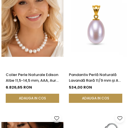
Colier Perle Naturale Edison
Pandantiv Perlă Naturală
Albe 11,5-14,5 mm, AAA, Aur
Lavandă Rară 11/9 mm și Aur
Galben 14K | KASKADDA®
Galben 14K (aur 585) |
6.826,65 RON
534,00 RON
KASKADDA®
ADAUGA IN COS
ADAUGA IN COS