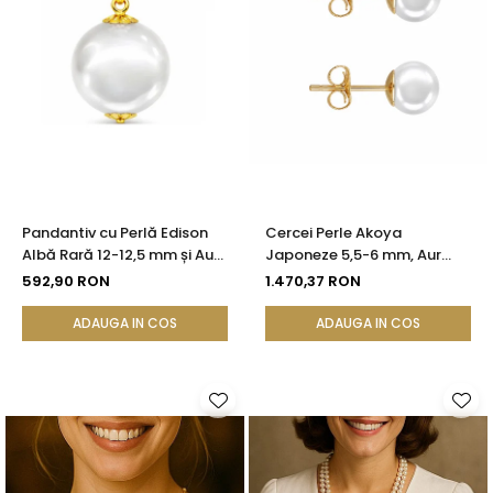
Pandantiv cu Perlă Edison
Cercei Perle Akoya
Albă Rară 12-12,5 mm și Aur
Japoneze 5,5-6 mm, Aur
Galben 14K (aur 585) |
Galben 14K, Tip Șurub -
592,90 RON
1.470,37 RON
KASKADDA®
Calitate AAA+ | KASKADDA®
ADAUGA IN COS
ADAUGA IN COS