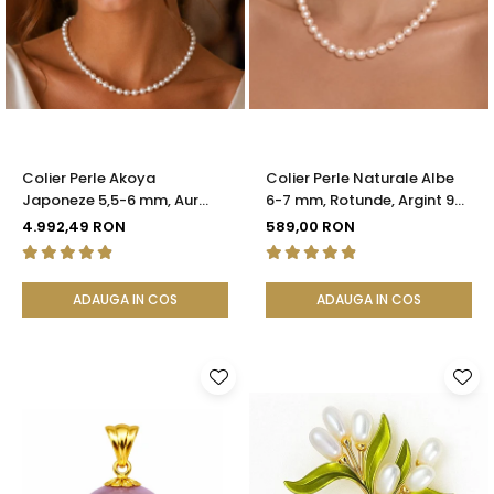
Colier Perle Akoya
Colier Perle Naturale Albe
Japoneze 5,5-6 mm, Aur
6-7 mm, Rotunde, Argint 925
Galben 14K cu Închizătoare
| KASKADDA®
4.992,49 RON
589,00 RON
Filigranată | KASKADDA®
ADAUGA IN COS
ADAUGA IN COS