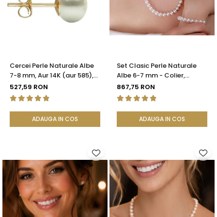
Seturi Perle cu Argint
Brățări cu Perle
Pandantive cu Perle
Brose cu Perle
Cercei Perle Naturale Albe
Set Clasic Perle Naturale
7-8 mm, Aur 14K (aur 585),
Albe 6-7 mm - Colier,
Calitatea AAA | KASKADDA®
Brățară și Cercei, Argint 925
527,59 RON
867,75 RON
| KASKADDA®
ADAUGA IN COS
ADAUGA IN COS