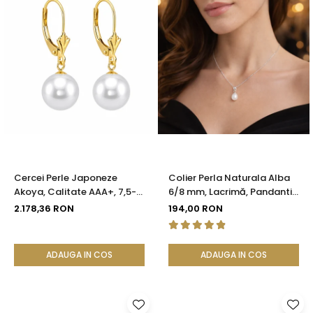
Cercei Perle Japoneze
Colier Perla Naturala Alba
Akoya, Calitate AAA+, 7,5-8
6/8 mm, Lacrimă, Pandantiv
mm și Aur Galben 14K |
Argint 925 | KASKADDA®
2.178,36 RON
194,00 RON
KASKADDA®
ADAUGA IN COS
ADAUGA IN COS