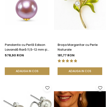
Pandantiv cu Perlă Edison
Broșa Margaritar cu Perle
Lavandă Rară 11,5-12 mm și
Naturale
Aur 14K (aur 585) |
578,90 RON
181,77 RON
KASKADDA®
ADAUGA IN COS
ADAUGA IN COS