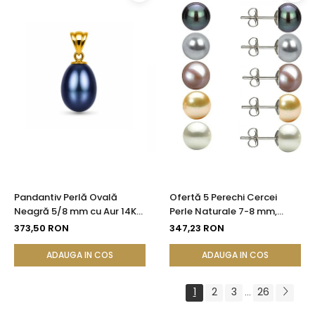
Pandantiv Perlă Ovală
Ofertă 5 Perechi Cercei
Neagră 5/8 mm cu Aur 14K
Perle Naturale 7-8 mm,
(aur 585) | KASKADDA®
Argint 925 - Alb, Crem,
373,50 RON
347,23 RON
Lavandă, Gri, Negru |
KASKADDA®
ADAUGA IN COS
ADAUGA IN COS
1
2
3
26
...